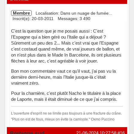
Membre
Localisation: Dans un nuage de fumée...
Inscrit(e): 20-03-2011
Messages: 3 490
C'est la question que je me posais aussi : C'est
l'Espagne qui a bien géré ou l'Italie qui a déjoué ?
Sûrement un peu des 2... Mais c'est vrai que l'Espagne
c'est costaud quand même, de vrai joueurs de ballon, et
on n'est plus dans le Made In Barcelone, ils ont plusieurs
flèches à leur arc, c'est agréable à voir jouer.
Bon mon commentaire vaut ce qu'il vaut, j'ai pas vu la
dernière demi-heure, mais l'Italie jusque-là c'était
vraiment zéro.
Pour la charnière, c'est plutôt Nacho le titulaire à la place
de Laporte, mais il était diminué de ce que j'ai compris.
L'ouverture d'esprit ne se limite pas toujours à une fracture du crâne.
"Plus on est de fous, mieux on évite la camisole." Oxmo Puccino
En ligne
Bretagne sud
21-06-2024 10:27:58
#16