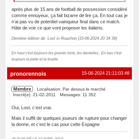
après plus de 15 ans de football de possession considéré
comme ennuyeux, ça fait bizarre de lire ça. En tout cas je
n'ai pas vu de potentiel vainqueur final dans ce match.
Hâte de voir ce que vont proposer les italiens.
Dernière édition de: Lost in Roazhon (15-06-2024 20:34:39)
En haut c'est toujours les grands mots, les dentelles ; En bas c'est
toujours la pelle et la truelle
Hors ligne
pronorennois
15-06-2024 21:11:03
#8
Membre
Localisation: Par dessus le marché
Inscrit(e): 21-02-2011
Messages: 11 352
Oui, Lost, c'est vrai.
Mais il suffit de quelques joueurs de rupture pour changer
la donne, et c'est le cas pour cette Espagne