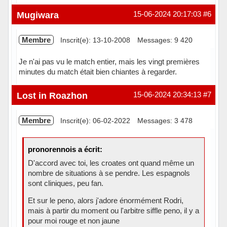
Hors ligne
Mugiwara
15-06-2024 20:17:03
#6
Membre
Inscrit(e): 13-10-2008
Messages: 9 420
Je n'ai pas vu le match entier, mais les vingt premières
minutes du match était bien chiantes à regarder.
Hors ligne
Lost in Roazhon
15-06-2024 20:34:13
#7
Membre
Inscrit(e): 06-02-2022
Messages: 3 478
pronorennois a écrit:
D'accord avec toi, les croates ont quand même un
nombre de situations à se pendre. Les espagnols
sont cliniques, peu fan.
Et sur le peno, alors j'adore énormément Rodri,
mais à partir du moment ou l'arbitre siffle peno, il y a
pour moi rouge et non jaune