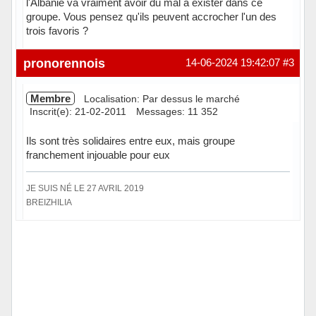
l'Albanie va vraiment avoir du mal à exister dans ce
groupe. Vous pensez qu'ils peuvent accrocher l'un des
trois favoris ?
pronorennois
14-06-2024 19:42:07
#3
Membre
Localisation: Par dessus le marché
Inscrit(e): 21-02-2011
Messages: 11 352
Ils sont très solidaires entre eux, mais groupe
franchement injouable pour eux
JE SUIS NÉ LE 27 AVRIL 2019
BREIZHILIA
Hors ligne