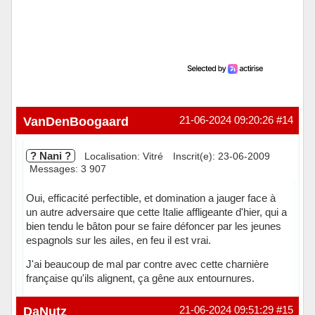
VanDenBoogaard
21-06-2024 09:20:26
#14
? Nani ?
Localisation: Vitré
Inscrit(e): 23-06-2009
Messages: 3 907
Oui, efficacité perfectible, et domination a jauger face à
un autre adversaire que cette Italie affligeante d'hier, qui a
bien tendu le bâton pour se faire défoncer par les jeunes
espagnols sur les ailes, en feu il est vrai.
J'ai beaucoup de mal par contre avec cette charnière
française qu'ils alignent, ça gêne aux entournures.
Hors ligne
DaNutz
21-06-2024 09:51:29
#15