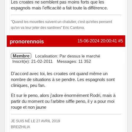
Les croates ne semblent pas moins forts que les
espagnols mais l'efficacité a fait toute la différence.
"Quand les mouettes suivent un chalutier, c'est qu'elles pensent
qu'on va leur jeter des sardines" Eric Cantona.
Hors ligne
pronorennois
15-06-2024 20:00:41
#5
Membre
Localisation: Par dessus le marché
Inscrit(e): 21-02-2011
Messages: 11 352
D'accord avec toi, les croates ont quand même un
nombre de situations à se pendre. Les espagnols sont
cliniques, peu fan.
Et sur le peno, alors j'adore énormément Rodri, mais à
partir du moment ou l'arbitre siffle peno, il y a pour moi
rouge et non jaune
JE SUIS NÉ LE 27 AVRIL 2019
BREIZHILIA