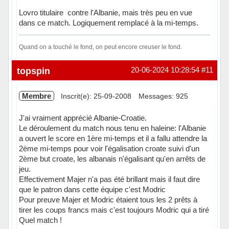
Lovro titulaire contre l'Albanie, mais très peu en vue
dans ce match. Logiquement remplacé à la mi-temps.
Quand on a touché le fond, on peut encore creuser le fond.
Hors ligne
topspin
20-06-2024 10:28:54
#11
Membre
Inscrit(e): 25-09-2008
Messages: 925
J'ai vraiment apprécié Albanie-Croatie.
Le déroulement du match nous tenu en haleine: l'Albanie
a ouvert le score en 1ère mi-temps et il a fallu attendre la
2ème mi-temps pour voir l'égalisation croate suivi d'un
2ème but croate, les albanais n'égalisant qu'en arrêts de
jeu.
Effectivement Majer n'a pas été brillant mais il faut dire
que le patron dans cette équipe c'est Modric
Pour preuve Majer et Modric étaient tous les 2 prêts à
tirer les coups francs mais c'est toujours Modric qui a tiré
Quel match !