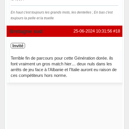
En haut c'est toujours les grands mots, les dentelles ; En bas c'est
toujours la pelle et la truelle
Hors ligne
Bretagne sud
25-06-2024 10:31:56
#18
Invité
Terrible fin de parcours pour cette Génération dorée. ils
font vraiment un gros match hier… deux nuls dans les
arrêts de jeu face à l’Albanie et l’Italie auront eu raison de
ces compétiteurs hors norme.