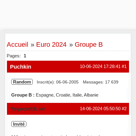
Accueil
»
Euro 2024
»
Groupe B
Pages:
1
Puchkin
10-06-2024 17:28:41
#1
Random
Inscrit(e): 06-06-2005
Messages: 17 639
Groupe B :
Espagne, Croatie, Italie, Albanie
Hors ligne
Yoyoceltik Ier
14-06-2024 05:50:50
#2
Invité