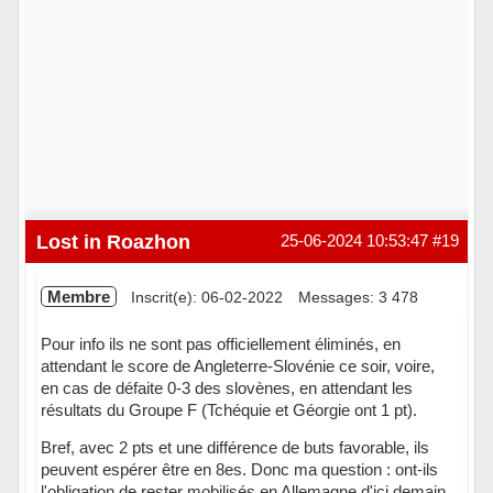
Lost in Roazhon
25-06-2024 10:53:47
#19
Membre
Inscrit(e): 06-02-2022
Messages: 3 478
Pour info ils ne sont pas officiellement éliminés, en
attendant le score de Angleterre-Slovénie ce soir, voire,
en cas de défaite 0-3 des slovènes, en attendant les
résultats du Groupe F (Tchéquie et Géorgie ont 1 pt).
Bref, avec 2 pts et une différence de buts favorable, ils
peuvent espérer être en 8es. Donc ma question : ont-ils
l'obligation de rester mobilisés en Allemagne d'ici demain