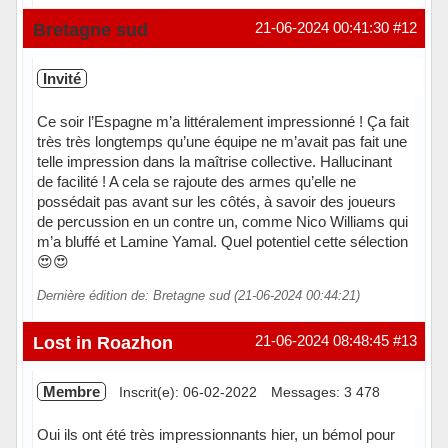
Hors ligne
Bretagne sud
21-06-2024 00:41:30
#12
Invité
Ce soir l’Espagne m’a littéralement impressionné ! Ça fait
très très longtemps qu’une équipe ne m’avait pas fait une
telle impression dans la maîtrise collective. Hallucinant
de facilité ! A cela se rajoute des armes qu’elle ne
possédait pas avant sur les côtés, à savoir des joueurs
de percussion en un contre un, comme Nico Williams qui
m’a bluffé et Lamine Yamal. Quel potentiel cette sélection
😍😍
Dernière édition de: Bretagne sud (21-06-2024 00:44:21)
Lost in Roazhon
21-06-2024 08:48:45
#13
Membre
Inscrit(e): 06-02-2022
Messages: 3 478
Oui ils ont été très impressionnants hier, un bémol pour