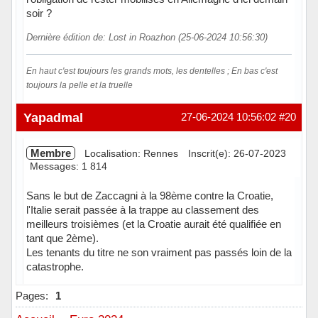
soir ?
Dernière édition de: Lost in Roazhon (25-06-2024 10:56:30)
En haut c'est toujours les grands mots, les dentelles ; En bas c'est
toujours la pelle et la truelle
Hors ligne
Yapadmal
27-06-2024 10:56:02
#20
Membre
Localisation: Rennes
Inscrit(e): 26-07-2023
Messages: 1 814
Sans le but de Zaccagni à la 98ème contre la Croatie,
l'Italie serait passée à la trappe au classement des
meilleurs troisièmes (et la Croatie aurait été qualifiée en
tant que 2ème).
Les tenants du titre ne son vraiment pas passés loin de la
catastrophe.
Hors ligne
Pages:
1