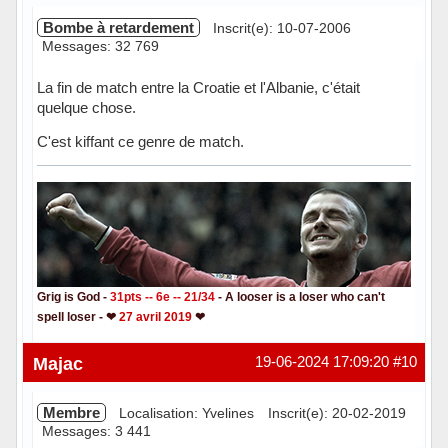
Bombe à retardement
Inscrit(e): 10-07-2006
Messages: 32 769
La fin de match entre la Croatie et l'Albanie, c'était
quelque chose.
C'est kiffant ce genre de match.
Grig is God -
31pts -- 6e -- 21/34
- A looser is a loser who can't
spell loser - ❤
27 avril 2019
❤
Hors ligne
Majac
19-06-2024 17:09:20
#10
Membre
Localisation: Yvelines
Inscrit(e): 20-02-2019
Messages: 3 441