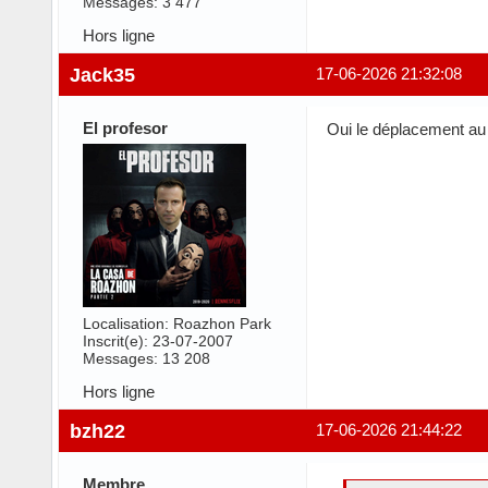
Messages: 3 477
Hors ligne
Jack35
17-06-2026 21:32:08
El profesor
Oui le déplacement au
Localisation: Roazhon Park
Inscrit(e): 23-07-2007
Messages: 13 208
Hors ligne
bzh22
17-06-2026 21:44:22
Membre