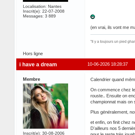
Localisation: Nantes
Inscrit(e): 22-07-2008
Messages: 3 889
(en vrai, ils vont me 
"Il y a toujours un pied gh
Hors ligne
i have a dream
10-06-2026 18:28:37
Membre
Calendrier quand même
On commence chez le c
rouste.. Ensuite on en
championnat mais on s
Plus généralement, nos
et enfin, on finit chez
D'ailleurs nos 5 derniè
Inscrit(e): 30-08-2006
pour le reste très jouab