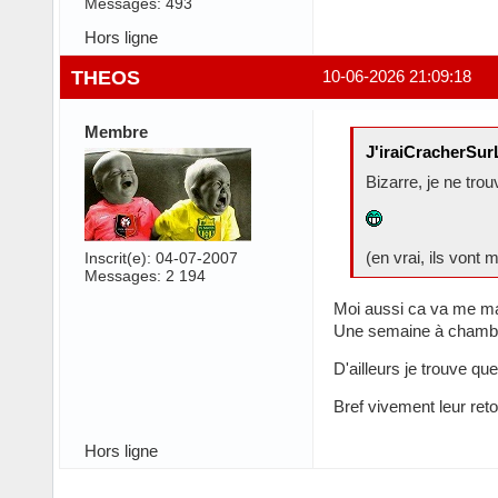
Messages: 493
Hors ligne
THEOS
10-06-2026 21:09:18
Membre
J'iraiCracherSur
Bizarre, je ne tro
(en vrai, ils vont
Inscrit(e): 04-07-2007
Messages: 2 194
Moi aussi ca va me ma
Une semaine à chambrer
D'ailleurs je trouve qu
Bref vivement leur retou
Hors ligne