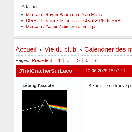
A la une
Mercato : Rayan Bamba prêté au Mans
DIRECT : suivez le mercato estival 2026 du SRFC
Mercato : Yassir Zabiri prêté en Liga
Accueil
»
Vie du club
»
Calendrier des 
Pages:
Précédent
1
…
5
6
7
10-06-2026 18:07:24
J'iraiCracherSurLacombe
Létang t'accule
Bizarre, je ne trouve 