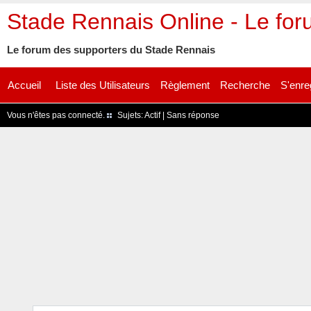
Stade Rennais Online - Le fo
Le forum des supporters du Stade Rennais
Accueil
Liste des Utilisateurs
Règlement
Recherche
S'enre
Vous n'êtes pas connecté.
Sujets:
Actif
|
Sans réponse