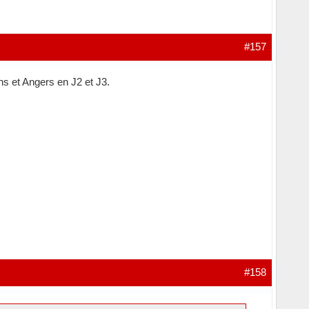
#157
s et Angers en J2 et J3.
#158