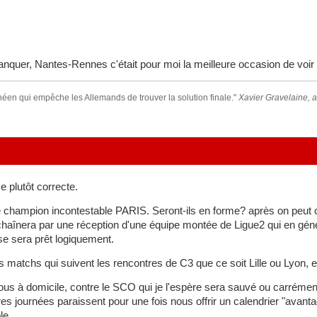
manquer, Nantes-Rennes c'était pour moi la meilleure occasion de voi
anéen qui empêche les Allemands de trouver la solution finale."
Xavier Gravelaine,
 plutôt correcte.
hampion incontestable PARIS. Seront-ils en forme? après on peut 
chaînera par une réception d'une équipe montée de Ligue2 qui en gén
e sera prêt logiquement.
 matchs qui suivent les rencontres de C3 que ce soit Lille ou Lyon, 
 nous à domicile, contre le SCO qui je l'espère sera sauvé ou carréme
res journées paraissent pour une fois nous offrir un calendrier "avant
le.