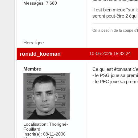
Messages: 7 680
Il est bien mieux "sur l
seront peut-être 2 équ
On a besoin de la coupe d'E
Hors ligne
ronald_koeman
10-06-2026 18:32:24
Membre
Ce qui est étonnant c'e
- le PSG joue sa premi
- le PFC joue sa premiè
Localisation: Thorigné-
Fouillard
Inscrit(e): 08-11-2006