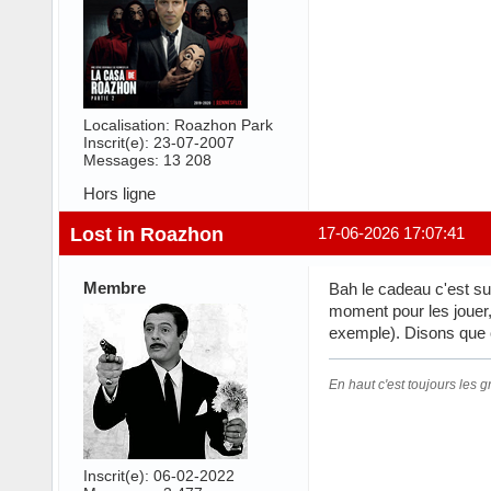
Localisation: Roazhon Park
Inscrit(e): 23-07-2007
Messages: 13 208
Hors ligne
Lost in Roazhon
17-06-2026 17:07:41
Membre
Bah le cadeau c'est sur
moment pour les jouer, 
exemple). Disons que ç
En haut c'est toujours les gr
Inscrit(e): 06-02-2022