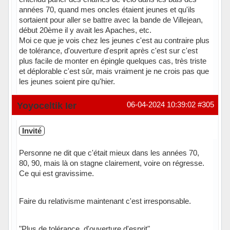
années 70, quand mes oncles étaient jeunes et qu'ils
sortaient pour aller se battre avec la bande de Villejean,
début 20ème il y avait les Apaches, etc.
Moi ce que je vois chez les jeunes c'est au contraire plus
de tolérance, d'ouverture d'esprit après c'est sur c'est
plus facile de monter en épingle quelques cas, très triste
et déplorable c'est sûr, mais vraiment je ne crois pas que
les jeunes soient pire qu'hier.
Hors ligne
Yoyoceltik Ier
06-04-2024 10:39:02
#305
Invité
Personne ne dit que c'était mieux dans les années 70,
80, 90, mais là on stagne clairement, voire on régresse.
Ce qui est gravissime.
Faire du relativisme maintenant c'est irresponsable.
"Plus de tolérance, d'ouverture d'esprit"