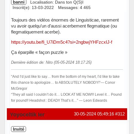
banni
Localisation: Dans ton Q(S)I
Inscrit(e): 13-03-2022
Messages: 4 465
Toujours des vidéos énormes de Linguisticae, rarement
vu avoir quelqu’un d’aussi acerbement flegmatique (ou
flegmatiquement acerbe).
https://youtu.be/fi_U7iDm5c4?si=2ngbwjYHFzcxIJ-f
Ça éparpille « façon puzzle »
Dernière édition de: Nito (05-05-2024 18:17:25)
“And I’d just like to say… from the bottom of my heart, I’d like to take
this chance to apologize… to ABSOLUTELY NOBODY!”― Conor
McGregor
“They all said I couldn’t do it… LOOK AT ME NOW!!! Level it… Pound
for pound!! Headshot : DEAD!! That’s it…” ― Leon Edwards
Hors ligne
Yoyoceltik Ier
30-05-2024 05:49:16
#312
Invité