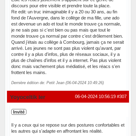
discours pour etre visible et prendre toute la place.
Re edit: un truc inimaginable il y a 20 ou 30 ans, au fin
fond de l'Auvergne, dans le collège de ma fille, une ado
est devenue un ado et tout le monde trouve ça normale,
je ne sais pas si c'est bien ou pas mais que tout le
monde trouve ça normal par contre c'est drôlement bien.
Quand j'étais au collège à Combourg, jamais ça ne serait
arrivé. Les jeunes ne sont pas plus violent qu'avant, par
contre il y a plus d'infos, plus de réseaux sociaux, il y a
plus de chaînes d'infos et il y a internet. Pas plus violent
donc mais vachement plus médiatisé, et les réacs s'en
frottent les mains.
Dernière édition de: Petit Jean (06-04-2024 10:49:26)
Hors ligne
Yoyoceltik Ier
06-04-2024 10:56:19
#307
Invité
Il y a ceux qui se repose sur des postures confortables et
les autres qui s'adapte en affrontant les réalité.