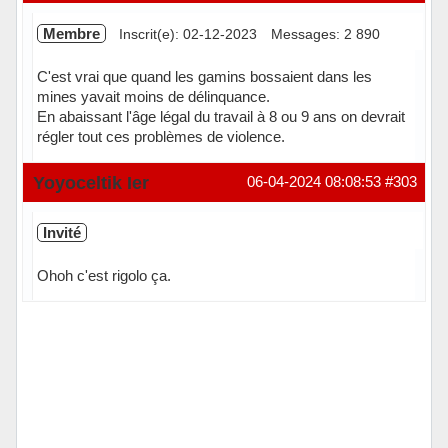
Membre
Inscrit(e): 02-12-2023
Messages: 2 890
C'est vrai que quand les gamins bossaient dans les
mines yavait moins de délinquance.
En abaissant l'âge légal du travail à 8 ou 9 ans on devrait
régler tout ces problèmes de violence.
Hors ligne
Yoyoceltik Ier
06-04-2024 08:08:53
#303
Invité
Ohoh c'est rigolo ça.