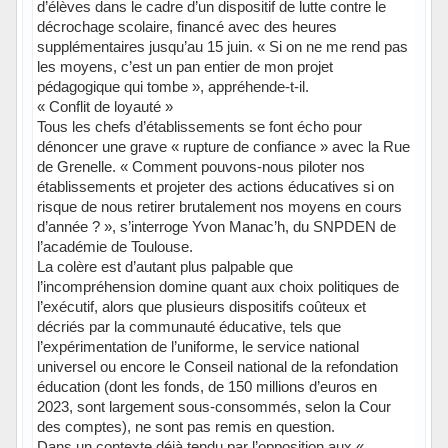
d’élèves dans le cadre d’un dispositif de lutte contre le
décrochage scolaire, financé avec des heures
supplémentaires jusqu’au 15 juin. « Si on ne me rend pas
les moyens, c’est un pan entier de mon projet
pédagogique qui tombe », appréhende-t-il.
« Conflit de loyauté »
Tous les chefs d’établissements se font écho pour
dénoncer une grave « rupture de confiance » avec la Rue
de Grenelle. « Comment pouvons-nous piloter nos
établissements et projeter des actions éducatives si on
risque de nous retirer brutalement nos moyens en cours
d’année ? », s’interroge Yvon Manac’h, du SNPDEN de
l’académie de Toulouse.
La colère est d’autant plus palpable que
l’incompréhension domine quant aux choix politiques de
l’exécutif, alors que plusieurs dispositifs coûteux et
décriés par la communauté éducative, tels que
l’expérimentation de l’uniforme, le service national
universel ou encore le Conseil national de la refondation
éducation (dont les fonds, de 150 millions d’euros en
2023, sont largement sous-consommés, selon la Cour
des comptes), ne sont pas remis en question.
Dans un contexte déjà tendu par l’opposition aux «