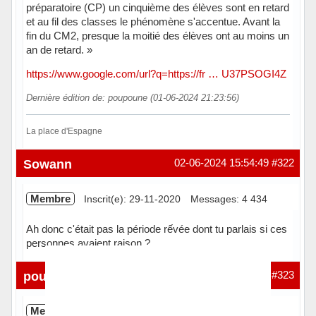
préparatoire (CP) un cinquième des élèves sont en retard
et au fil des classes le phénomène s'accentue. Avant la
fin du CM2, presque la moitié des élèves ont au moins un
an de retard. »
https://www.google.com/url?q=https://fr … U37PSOGI4Z
Dernière édition de: poupoune (01-06-2024 21:23:56)
La place d'Espagne
Hors ligne
Sowann
02-06-2024 15:54:49
#322
Membre
Inscrit(e): 29-11-2020
Messages: 4 434
Ah donc c'était pas la période rếvée dont tu parlais si ces
personnes avaient raison ?
Hors ligne
poupoune
02-06-2024 16:14:32
#323
Membre
Inscrit(e): 25-07-2018
Messages: 5 507