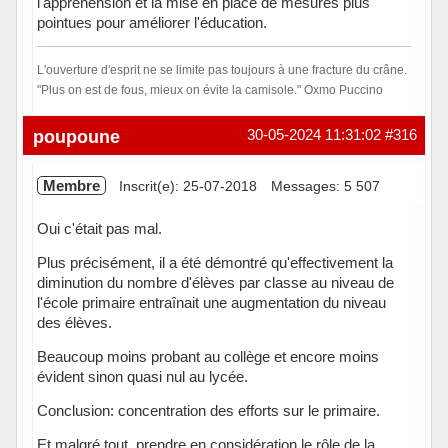
l'appréhension et la mise en place de mesures plus
pointues pour améliorer l'éducation.
L'ouverture d'esprit ne se limite pas toujours à une fracture du crâne.
"Plus on est de fous, mieux on évite la camisole." Oxmo Puccino
Hors ligne
poupoune
30-05-2024 11:31:02
#316
Membre
Inscrit(e): 25-07-2018
Messages: 5 507
Oui c'était pas mal.
Plus précisément, il a été démontré qu'effectivement la
diminution du nombre d'élèves par classe au niveau de
l'école primaire entraînait une augmentation du niveau
des élèves.
Beaucoup moins probant au collège et encore moins
évident sinon quasi nul au lycée.
Conclusion: concentration des efforts sur le primaire.
Et malgré tout, prendre en considération le rôle de la