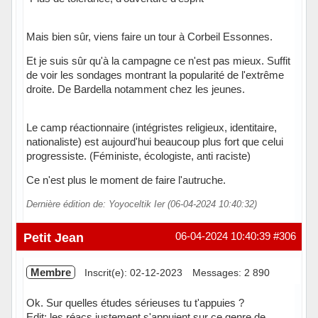
Mais bien sûr, viens faire un tour à Corbeil Essonnes.
Et je suis sûr qu'à la campagne ce n'est pas mieux. Suffit
de voir les sondages montrant la popularité de l'extrême
droite. De Bardella notamment chez les jeunes.
Le camp réactionnaire (intégristes religieux, identitaire,
nationaliste) est aujourd'hui beaucoup plus fort que celui
progressiste. (Féministe, écologiste, anti raciste)
Ce n'est plus le moment de faire l'autruche.
Dernière édition de: Yoyoceltik Ier (06-04-2024 10:40:32)
Petit Jean
06-04-2024 10:40:39
#306
Membre
Inscrit(e): 02-12-2023
Messages: 2 890
Ok. Sur quelles études sérieuses tu t'appuies ?
Edit: les réacs justement s'appuient sur ce genre de