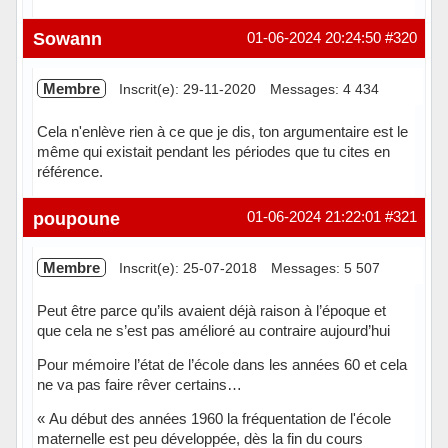
Hors ligne
Sowann
01-06-2024 20:24:50
#320
Membre
Inscrit(e): 29-11-2020
Messages: 4 434
Cela n'enlève rien à ce que je dis, ton argumentaire est le
même qui existait pendant les périodes que tu cites en
référence.
Hors ligne
poupoune
01-06-2024 21:22:01
#321
Membre
Inscrit(e): 25-07-2018
Messages: 5 507
Peut être parce qu’ils avaient déjà raison à l’époque et
que cela ne s’est pas amélioré au contraire aujourd’hui
Pour mémoire l’état de l’école dans les années 60 et cela
ne va pas faire rêver certains…
« Au début des années 1960 la fréquentation de l'école
maternelle est peu développée, dès la fin du cours