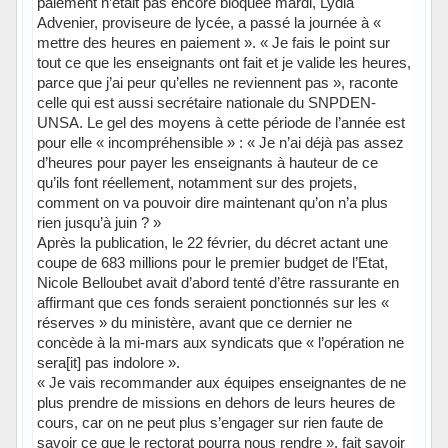
paiement n’était pas encore bloquée mardi, Lydia
Advenier, proviseure de lycée, a passé la journée à «
mettre des heures en paiement ». « Je fais le point sur
tout ce que les enseignants ont fait et je valide les heures,
parce que j’ai peur qu’elles ne reviennent pas », raconte
celle qui est aussi secrétaire nationale du SNPDEN-
UNSA. Le gel des moyens à cette période de l’année est
pour elle « incompréhensible » : « Je n’ai déjà pas assez
d’heures pour payer les enseignants à hauteur de ce
qu’ils font réellement, notamment sur des projets,
comment on va pouvoir dire maintenant qu’on n’a plus
rien jusqu’à juin ? »
Après la publication, le 22 février, du décret actant une
coupe de 683 millions pour le premier budget de l’Etat,
Nicole Belloubet avait d’abord tenté d’être rassurante en
affirmant que ces fonds seraient ponctionnés sur les «
réserves » du ministère, avant que ce dernier ne
concède à la mi-mars aux syndicats que « l’opération ne
sera[it] pas indolore ».
« Je vais recommander aux équipes enseignantes de ne
plus prendre de missions en dehors de leurs heures de
cours, car on ne peut plus s’engager sur rien faute de
savoir ce que le rectorat pourra nous rendre », fait savoir