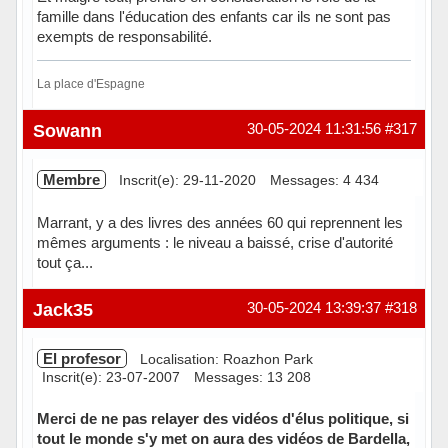
famille dans l'éducation des enfants car ils ne sont pas
exempts de responsabilité.
La place d'Espagne
Hors ligne
Sowann
30-05-2024 11:31:56
#317
Membre
Inscrit(e): 29-11-2020
Messages: 4 434
Marrant, y a des livres des années 60 qui reprennent les
mêmes arguments : le niveau a baissé, crise d'autorité
tout ça...
Hors ligne
Jack35
30-05-2024 13:39:37
#318
El profesor
Localisation: Roazhon Park
Inscrit(e): 23-07-2007
Messages: 13 208
Merci de ne pas relayer des vidéos d'élus politique, si
tout le monde s'y met on aura des vidéos de Bardella,