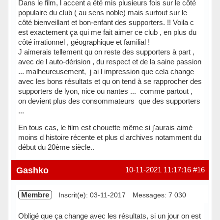
Dans le film, l accent a été mis plusieurs fois sur le côté
populaire du club ( au sens noble) mais surtout sur le
côté bienveillant et bon-enfant des supporters. !! Voila c
est exactement ça qui me fait aimer ce club , en plus du
côté irrationnel , géographique et familial !
J aimerais tellement qu on reste des supporters à part ,
avec de l auto-dérision , du respect et de la saine passion
... malheureusement, j ai l impression que cela change
avec les bons résultats et qu on tend à se rapprocher des
supporters de lyon, nice ou nantes ... comme partout ,
on devient plus des consommateurs que des supporters
...
En tous cas, le film est chouette même si j'aurais aimé
moins d histoire récente et plus d archives notamment du
début du 20ème siècle..
Hors ligne
Gashko
10-11-2021 11:17:16
#16
Membre
Inscrit(e): 03-11-2017
Messages: 7 030
Obligé que ça change avec les résultats, si un jour on est