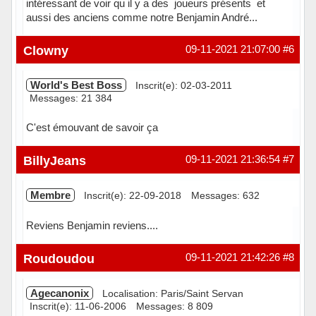
intéressant de voir qu il y a des joueurs présents et
aussi des anciens comme notre Benjamin André...
Hors ligne
Clowny
09-11-2021 21:07:00
#6
World's Best Boss
Inscrit(e): 02-03-2011
Messages: 21 384
C'est émouvant de savoir ça
En ligne
BillyJeans
09-11-2021 21:36:54
#7
Membre
Inscrit(e): 22-09-2018
Messages: 632
Reviens Benjamin reviens....
Hors ligne
Roudoudou
09-11-2021 21:42:26
#8
Agecanonix
Localisation: Paris/Saint Servan
Inscrit(e): 11-06-2006
Messages: 8 809