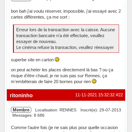
bon bah j'ai voulu réserver, impossible, j'ai essayé avec 2
cartes différentes, ça me sort :
Erreur lors de la transaction avec la caisse. Aucune
transaction bancaire n'a été effectuée, veuillez
essayer de nouveau.
Le cinéma refuse la transaction, veuillez réessayer
superbe site en carton
on peut acheter les places directement là bas ? ou ça
risque d'être chaud, je ne suis pas sur Rennes, ça
m'embêterais de faire 20 bornes pour rien
Hors ligne
ritoninho
11-11-2021 15:32:32
#22
Membre
Localisation: RENNES
Inscrit(e): 29-07-2013
Messages: 8 686
Comme l'autre fois (je ne sais plus pour quelle occasion