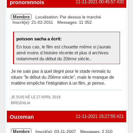
Hors ligne
pronorennois
11-11-2021 00:45:57
#20
Membre
Localisation: Par dessus le marché
Inscrit(e): 21-02-2011
Messages: 11 352
poisson sacha a écrit:
En tous cas, le film est chouette même si j'aurais
aimé moins d histoire récente et plus d archives
notamment du début du 20ème siècle..
Je ne sais pas à quel degré pour le stade rennais tu
situes "le début du 20ème siècle", mais le manque de
matière empêche l'intégration à un film, je pense.
JE SUIS NÉ LE 27 AVRIL 2019
BREIZHILIA
Hors ligne
Ouzeman
11-11-2021 15:27:55
#21
Membre
Inscrit(e): 03-11-2007
Messages: 2 310