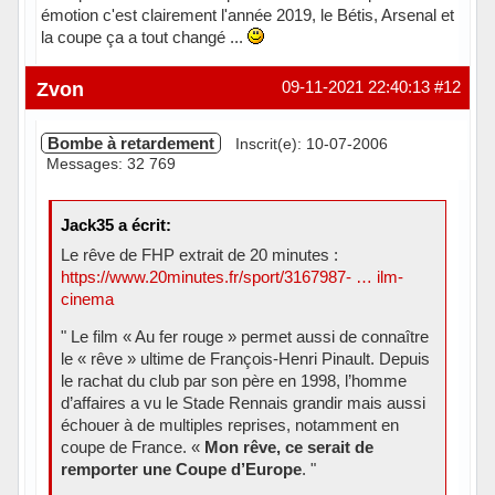
émotion c'est clairement l'année 2019, le Bétis, Arsenal et
la coupe ça a tout changé ...
Hors ligne
Zvon
09-11-2021 22:40:13
#12
Bombe à retardement
Inscrit(e): 10-07-2006
Messages: 32 769
Jack35 a écrit:
Le rêve de FHP extrait de 20 minutes :
https://www.20minutes.fr/sport/3167987- … ilm-
cinema
" Le film « Au fer rouge » permet aussi de connaître
le « rêve » ultime de François-Henri Pinault. Depuis
le rachat du club par son père en 1998, l’homme
d’affaires a vu le Stade Rennais grandir mais aussi
échouer à de multiples reprises, notamment en
coupe de France. «
Mon rêve, ce serait de
remporter une Coupe d’Europe
. "