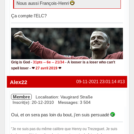
Nous aussi François-Henri
Ça compte l'ELC?
Grig is God -
31pts -- 6e -- 21/34
- A looser is a loser who can't
spell loser - ❤
27 avril 2019
❤
Hors ligne
Alex22
09-11-2021 23:01:14
#13
Membre
Localisation: Vaugirard Straße
Inscrit(e): 20-12-2010
Messages: 3 504
Oui, et on sera pas loin du bout, j'en suis persuadé
"Je ne suis pas du même calibre que Henry ou Trezeguet. Je suis