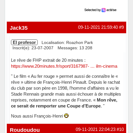
Jack35
09-11-2021 21:59:40
#9
El profesor
Localisation: Roazhon Park
Inscrit(e): 23-07-2007
Messages: 13 208
Le rêve de FHP extrait de 20 minutes :
https://www.20minutes.fr/sport/3167987- … ilm-cinema
" Le film « Au fer rouge » permet aussi de connaître le «
rêve » ultime de François-Henri Pinault. Depuis le rachat
du club par son père en 1998, l’homme d’affaires a vu le
Stade Rennais grandir mais aussi échouer à de multiples
reprises, notamment en coupe de France. «
Mon rêve,
ce serait de remporter une Coupe d’Europe
. "
Nous aussi François-Henri
Hors ligne
Roudoudou
09-11-2021 22:04:23
#10