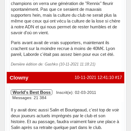
champions on verra une génération de "Rennix" fleurir
spontanément. Pas que ce seraient de mauvais
supporters hein, mais la culture du club ne serait plus la
même que ceux qui ont vécu la culture de la lose si chère
à notre ADN et qui nous permet de rester humbles et de
savoir d'où on vient.
Paris avant avait de vrais supporters, maintenant ils
crachent sur la moindre recrue à moins de 40M€. Lyon
pareil, Laborde c'était pas assez bien pour eux cet été.
Dernière édition de: Gashko (10-11-2021 11:18:21)
Hors ligne
Clowny
10-11-2021 12:41:10
#17
World's Best Boss
Inscrit(e): 02-03-2011
Messages: 21 384
Il y avait donc aussi Salin et Bourigeaud, c'est top de voir
deux joueurs actuels imprégnés par le club et son
histoire. Et au passage, faudra vraiment faire une place à
Salin après sa retraite quelque part dans le club.