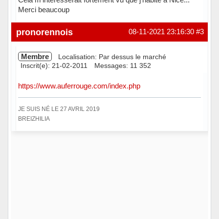
Merci beaucoup
Hors ligne
pronorennois
08-11-2021 23:16:30
#3
Membre
Localisation: Par dessus le marché
Inscrit(e): 21-02-2011
Messages: 11 352
https://www.auferrouge.com/index.php
JE SUIS NÉ LE 27 AVRIL 2019
BREIZHILIA
Hors ligne