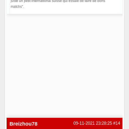
juste un petit international suisse qui essaie de faire de bons
matchs".
Hors ligne
Breizhou78
09-11-2021 23:28:25
#14