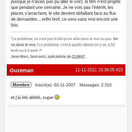
puisque je n'avais pas pu aller le voir), le film n'est projeté
que pendant une semaine. Je ne vois pas l'intérêt, les
places s'arrachent, le site devient défaillant face au flux
de demandes... enfin bref, ce sera sans moi encore une
fois.
"Le problème, ce n'est pas le fait qu'on aille dans le mur ou pas.
On
va dans le mur !
Le problème, c'est à quelle vitesse on y va, à 50
km/h ou à 5 km/h ?"
Jean-Marc Jancovici, spécialiste du
CLIMAT
.
Hors ligne
Ouzeman
11-11-2021 15:36:05
#23
Membre
Inscrit(e): 03-11-2007
Messages: 2 310
et j'ai été débité, super
Hors ligne