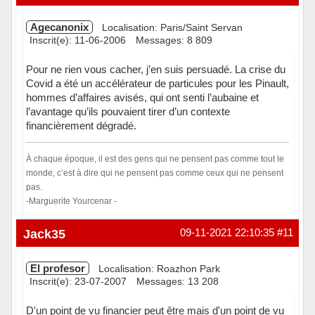
Agecanonix
Localisation: Paris/Saint Servan
Inscrit(e): 11-06-2006
Messages: 8 809
Pour ne rien vous cacher, j’en suis persuadé. La crise du
Covid a été un accélérateur de particules pour les Pinault,
hommes d’affaires avisés, qui ont senti l’aubaine et
l’avantage qu’ils pouvaient tirer d’un contexte
financièrement dégradé.
À chaque époque, il est des gens qui ne pensent pas comme tout le
monde, c’est à dire qui ne pensent pas comme ceux qui ne pensent
pas.
-Marguerite Yourcenar -
Hors ligne
Jack35
09-11-2021 22:10:35
#11
El profesor
Localisation: Roazhon Park
Inscrit(e): 23-07-2007
Messages: 13 208
D'un point de vu financier peut être mais d'un point de vu