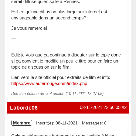
serait diffusé qu'en salle à Rennes.
Est-ce qu'une diffusion plus large sur internet est
envisageable dans un second temps?
Je vous remercie!
---
Edit: je vois que ça continue à discuter sur le topic donc
si ça convient je modifie un peu le titre pour en faire un
topic de discussion sur le film.
Lien vers le site officiel pour extraits de film et info:
https://www.auferrouge.com/index.php
Dernière édition de: kekenaldo (10-11-2021 13:27:08)
Hors ligne
Laborde06
08-11-2021 22:56:05
#2
Membre
Inscrit(e): 08-11-2021
Messages: 8
Cela m'intéresserait fortement vu que j'habite à Nice...