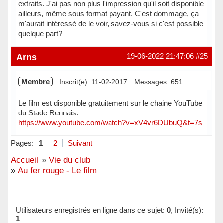
extraits. J'ai pas non plus l'impression qu'il soit disponible
ailleurs, même sous format payant. C'est dommage, ça
m'aurait intéressé de le voir, savez-vous si c'est possible
quelque part?
Hors ligne
Arns
19-06-2022 21:47:06
#25
Membre
Inscrit(e): 11-02-2017
Messages: 651
Le film est disponible gratuitement sur le chaine YouTube
du Stade Rennais:
https://www.youtube.com/watch?v=xV4vr6DUbuQ&t=7s
Hors ligne
Pages:
1
2
Suivant
Accueil
»
Vie du club
»
Au fer rouge - Le film
Utilisateurs enregistrés en ligne dans ce sujet:
0
, Invité(s):
1