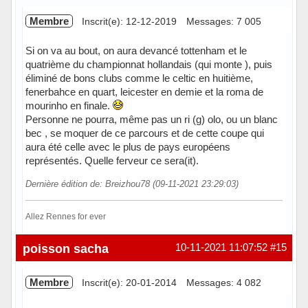
Membre
Inscrit(e): 12-12-2019
Messages: 7 005
Si on va au bout, on aura devancé tottenham et le
quatrième du championnat hollandais (qui monte ), puis
éliminé de bons clubs comme le celtic en huitième,
fenerbahce en quart, leicester en demie et la roma de
mourinho en finale.
Personne ne pourra, même pas un ri (g) olo, ou un blanc
bec , se moquer de ce parcours et de cette coupe qui
aura été celle avec le plus de pays européens
représentés. Quelle ferveur ce sera(it).
Dernière édition de: Breizhou78 (09-11-2021 23:29:03)
Allez Rennes for ever
Hors ligne
poisson sacha
10-11-2021 11:07:52
#15
Membre
Inscrit(e): 20-01-2014
Messages: 4 082