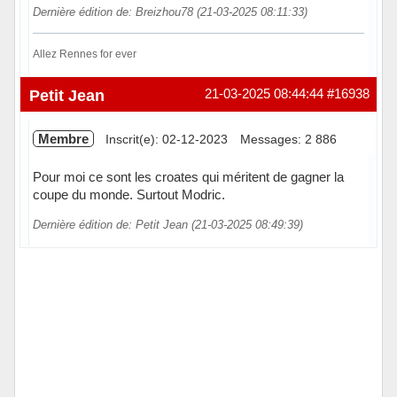
Dernière édition de: Breizhou78 (21-03-2025 08:11:33)
Allez Rennes for ever
Hors ligne
Petit Jean
21-03-2025 08:44:44
#16938
Membre
Inscrit(e): 02-12-2023
Messages: 2 886
Pour moi ce sont les croates qui méritent de gagner la
coupe du monde. Surtout Modric.
Dernière édition de: Petit Jean (21-03-2025 08:49:39)
Hors ligne