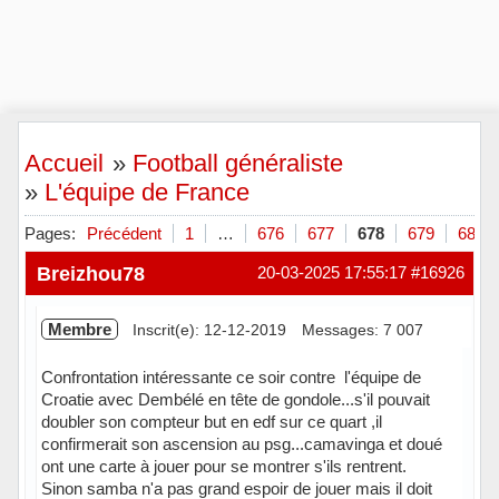
Accueil
»
Football généraliste
»
L'équipe de France
Pages:
Précédent
1
…
676
677
678
679
680
Breizhou78
20-03-2025 17:55:17
#16926
Membre
Inscrit(e): 12-12-2019
Messages: 7 007
Confrontation intéressante ce soir contre l'équipe de
Croatie avec Dembélé en tête de gondole...s'il pouvait
doubler son compteur but en edf sur ce quart ,il
confirmerait son ascension au psg...camavinga et doué
ont une carte à jouer pour se montrer s'ils rentrent.
Sinon samba n'a pas grand espoir de jouer mais il doit