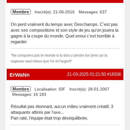
Membre
Inscrit(e): 21-06-2016
Messages: 637
On perd vraiment du temps avec Deschamps. C'est pas
avec ses compositions et son style de jeu qu'on jouera la
gagne à la coupe du monde. Quel ennui c'est horrible à
regarder
"Ne conquiers pas le monde si tu dois y perdre ton âme car la
sagesse vaut mieux que l'or et l'argent"
Hors ligne
ErWaNn
21-03-2025 01:21:50
#16936
Membre
Localisation: IDF
Inscrit(e): 28-01-2007
Messages: 16 183
Résultat pas étonnant, aucun milieu vraiment créatif, 3
attaquants attirés par l'axe...
Pari raté, l'équipe était trop déséquilibrée.