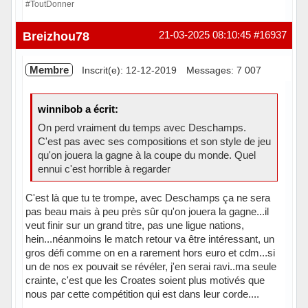
#ToutDonner
Hors ligne
Breizhou78
21-03-2025 08:10:45
#16937
Membre
Inscrit(e): 12-12-2019
Messages: 7 007
winnibob a écrit:
On perd vraiment du temps avec Deschamps.
C'est pas avec ses compositions et son style de jeu
qu'on jouera la gagne à la coupe du monde. Quel
ennui c'est horrible à regarder
C'est là que tu te trompe, avec Deschamps ça ne sera
pas beau mais à peu près sûr qu'on jouera la gagne...il
veut finir sur un grand titre, pas une ligue nations,
hein...néanmoins le match retour va être intéressant, un
gros défi comme on en a rarement hors euro et cdm...si
un de nos ex pouvait se révéler, j'en serai ravi..ma seule
crainte, c'est que les Croates soient plus motivés que
nous par cette compétition qui est dans leur corde....