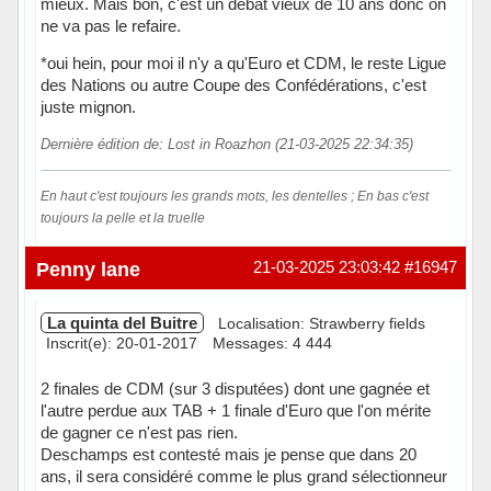
mieux. Mais bon, c'est un débat vieux de 10 ans donc on
ne va pas le refaire.
*oui hein, pour moi il n'y a qu'Euro et CDM, le reste Ligue
des Nations ou autre Coupe des Confédérations, c'est
juste mignon.
Dernière édition de: Lost in Roazhon (21-03-2025 22:34:35)
En haut c'est toujours les grands mots, les dentelles ; En bas c'est
toujours la pelle et la truelle
Hors ligne
Penny lane
21-03-2025 23:03:42
#16947
La quinta del Buitre
Localisation: Strawberry fields
Inscrit(e): 20-01-2017
Messages: 4 444
2 finales de CDM (sur 3 disputées) dont une gagnée et
l'autre perdue aux TAB + 1 finale d'Euro que l'on mérite
de gagner ce n'est pas rien.
Deschamps est contesté mais je pense que dans 20
ans, il sera considéré comme le plus grand sélectionneur