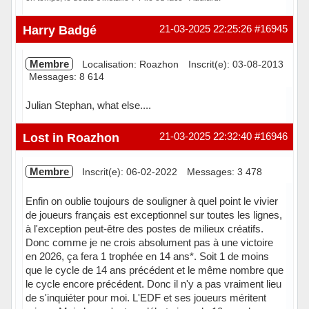
Hors ligne
Harry Badgé
21-03-2025 22:25:26
#16945
Membre
Localisation: Roazhon
Inscrit(e): 03-08-2013
Messages: 8 614
Julian Stephan, what else....
Hors ligne
Lost in Roazhon
21-03-2025 22:32:40
#16946
Membre
Inscrit(e): 06-02-2022
Messages: 3 478
Enfin on oublie toujours de souligner à quel point le vivier
de joueurs français est exceptionnel sur toutes les lignes,
à l'exception peut-être des postes de milieux créatifs.
Donc comme je ne crois absolument pas à une victoire
en 2026, ça fera 1 trophée en 14 ans*. Soit 1 de moins
que le cycle de 14 ans précédent et le même nombre que
le cycle encore précédent. Donc il n'y a pas vraiment lieu
de s'inquiéter pour moi. L'EDF et ses joueurs méritent