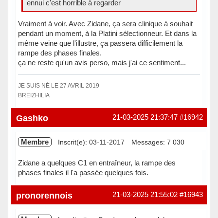
ennui c'est horrible à regarder
Vraiment à voir. Avec Zidane, ça sera clinique à souhait
pendant un moment, à la Platini sélectionneur. Et dans la
même veine que l'illustre, ça passera difficilement la
rampe des phases finales.
ça ne reste qu'un avis perso, mais j'ai ce sentiment...
JE SUIS NÉ LE 27 AVRIL 2019
BREIZHILIA
Hors ligne
Gashko
21-03-2025 21:37:47
#16942
Membre
Inscrit(e): 03-11-2017
Messages: 7 030
Zidane a quelques C1 en entraîneur, la rampe des
phases finales il l'a passée quelques fois.
Hors ligne
pronorennois
21-03-2025 21:55:02
#16943