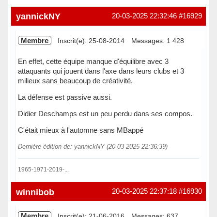
yannickNY
20-03-2025 22:32:46
#16929
Membre
Inscrit(e): 25-08-2014
Messages: 1 428
En effet, cette équipe manque d'équilibre avec 3
attaquants qui jouent dans l'axe dans leurs clubs et 3
milieux sans beaucoup de créativité.
La défense est passive aussi.
Didier Deschamps est un peu perdu dans ses compos.
C'était mieux à l'automne sans MBappé
Dernière édition de: yannickNY (20-03-2025 22:36:39)
1965-1971-2019-...
Hors ligne
winnibob
20-03-2025 22:37:18
#16930
Membre
Inscrit(e): 21-06-2016
Messages: 637