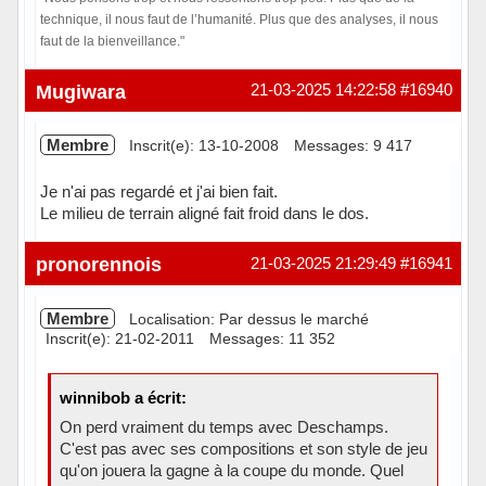
technique, il nous faut de l’humanité. Plus que des analyses, il nous
faut de la bienveillance."
Hors ligne
Mugiwara
21-03-2025 14:22:58
#16940
Membre
Inscrit(e): 13-10-2008
Messages: 9 417
Je n'ai pas regardé et j'ai bien fait.
Le milieu de terrain aligné fait froid dans le dos.
Hors ligne
pronorennois
21-03-2025 21:29:49
#16941
Membre
Localisation: Par dessus le marché
Inscrit(e): 21-02-2011
Messages: 11 352
winnibob a écrit:
On perd vraiment du temps avec Deschamps.
C'est pas avec ses compositions et son style de jeu
qu'on jouera la gagne à la coupe du monde. Quel