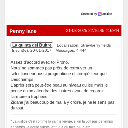
Penny lane
21-03-2025 22:16:45
#16944
La quinta del Buitre
Localisation: Strawberry fields
Inscrit(e): 20-01-2017
Messages: 4 444
Assez d'accord avec toi Prono.
Nous ne sommes pas prêts de retrouver un
sélectionneur aussi pragmatique et compétiteur que
Deschamps.
L'après sera peut-être beau au niveau du jeu mais je
pense qu'on attendra des lustres avant de regarnir
l'armoire à trophées.
Zidane j'ai beaucoup de mal à y croire, je ne le sens pas
du tout.
" La justice c'est comme la sainte vierge, si on la voit pas de temps
en temps, le doute s'installe"." Pile ou face " Audiard.