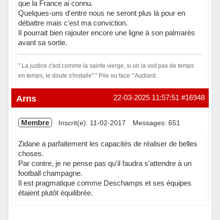
que la France ai connu.
Quelques-uns d'entre nous ne seront plus là pour en
débattre mais c'est ma conviction.
Il pourrait bien rajouter encore une ligne à son palmarès
avant sa sortie.
" La justice c'est comme la sainte vierge, si on la voit pas de temps
en temps, le doute s'installe"." Pile ou face " Audiard.
Hors ligne
Arns
22-03-2025 11:57:51
#16948
Membre
Inscrit(e): 11-02-2017
Messages: 651
Zidane a parfaitement les capacités de réaliser de belles
choses.
Par contre, je ne pense pas qu'il faudra s'attendre à un
football champagne.
Il est pragmatique comme Deschamps et ses équipes
étaient plutôt équilibrée.
Hors ligne