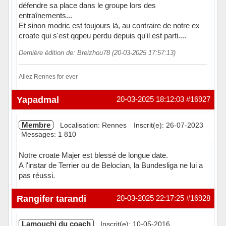
défendre sa place dans le groupe lors des
entraînements...
Et sinon modric est toujours là, au contraire de notre ex
croate qui s'est qqpeu perdu depuis qu'il est parti....
Dernière édition de: Breizhou78 (20-03-2025 17:57:13)
Allez Rennes for ever
Hors ligne
Yapadmal
20-03-2025 18:12:03
#16927
Membre
Localisation: Rennes
Inscrit(e): 26-07-2023
Messages: 1 810
Notre croate Majer est blessé de longue date.
A l'instar de Terrier ou de Belocian, la Bundesliga ne lui a
pas réussi.
Hors ligne
Rangifer tarandi
20-03-2025 22:17:25
#16928
Lamouchi du coach
Inscrit(e): 10-05-2016