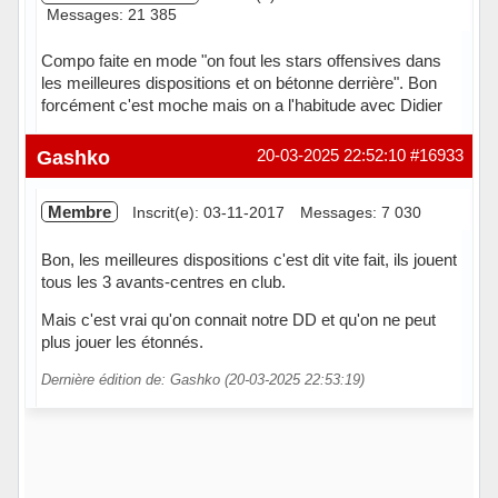
Messages: 21 385
Compo faite en mode "on fout les stars offensives dans
les meilleures dispositions et on bétonne derrière". Bon
forcément c'est moche mais on a l'habitude avec Didier
Hors ligne
Gashko
20-03-2025 22:52:10
#16933
Membre
Inscrit(e): 03-11-2017
Messages: 7 030
Bon, les meilleures dispositions c'est dit vite fait, ils jouent
tous les 3 avants-centres en club.
Mais c'est vrai qu'on connait notre DD et qu'on ne peut
plus jouer les étonnés.
Dernière édition de: Gashko (20-03-2025 22:53:19)
Hors ligne