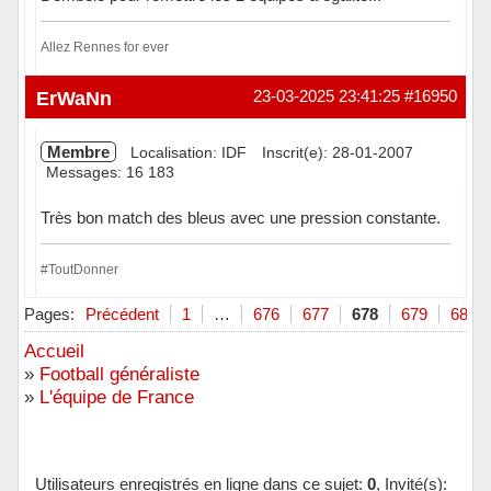
Allez Rennes for ever
Hors ligne
ErWaNn
23-03-2025 23:41:25
#16950
Membre
Localisation: IDF
Inscrit(e): 28-01-2007
Messages: 16 183
Très bon match des bleus avec une pression constante.
#ToutDonner
Hors ligne
Pages:
Précédent
1
…
676
677
678
679
680
Accueil
»
Football généraliste
»
L'équipe de France
Utilisateurs enregistrés en ligne dans ce sujet:
0
, Invité(s):