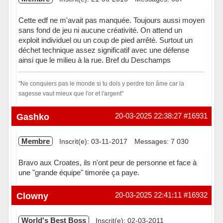
Cette edf ne m'avait pas manquée. Toujours aussi moyen
sans fond de jeu ni aucune créativité. On attend un
exploit individuel ou un coup de pied arrêté. Surtout un
déchet technique assez significatif avec une défense
ainsi que le milieu à la rue. Bref du Deschamps
"Ne conquiers pas le monde si tu dois y perdre ton âme car la
sagesse vaut mieux que l'or et l'argent"
Hors ligne
Gashko
20-03-2025 22:38:27
#16931
Membre
Inscrit(e): 03-11-2017
Messages: 7 030
Bravo aux Croates, ils n'ont peur de personne et face à
une "grande équipe" timorée ça paye.
Hors ligne
Clowny
20-03-2025 22:41:11
#16932
World's Best Boss
Inscrit(e): 02-03-2011