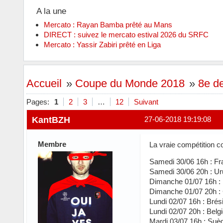
A la une
Mercato : Rayan Bamba prêté au Mans
DIRECT : suivez le mercato estival 2026 du SRFC
Mercato : Yassir Zabiri prêté en Liga
Accueil
»
Coupe du Monde 2018
»
8e de
Pages:
1
2
3
…
12
Suivant
KantBZH
27-06-2018 19:19:08
Membre
La vraie compétition
Samedi 30/06 16h : Fr
Samedi 30/06 20h : Ur
Dimanche 01/07 16h :
Dimanche 01/07 20h :
Lundi 02/07 16h : Brés
Lundi 02/07 20h : Belg
Mardi 03/07 16h : Suè