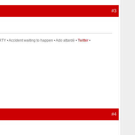
#3
TY • Accident waiting to happen • Ado attardé •
Twitter
•
#4