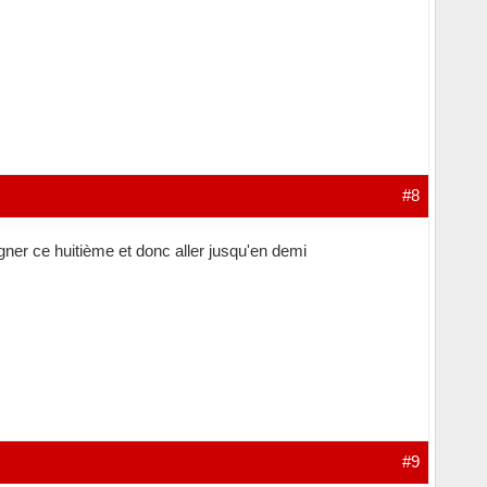
#8
gner ce huitième et donc aller jusqu'en demi
#9