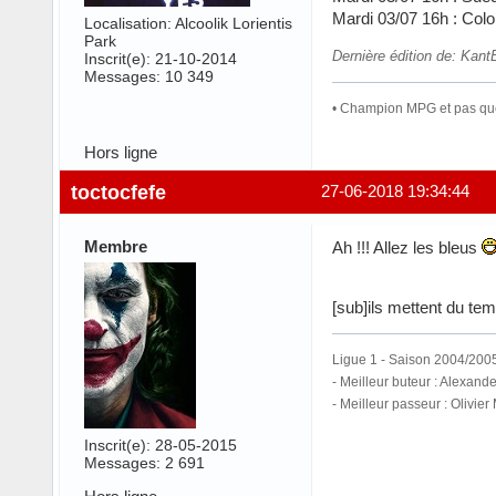
Mardi 03/07 16h : Colo
Localisation: Alcoolik Lorientis
Park
Dernière édition de: Kan
Inscrit(e): 21-10-2014
Messages: 10 349
• Champion MPG et pas que 
Hors ligne
toctocfefe
27-06-2018 19:34:44
Membre
Ah !!! Allez les bleus
[sub]ils mettent du temp
Ligue 1 - Saison 2004/2005
- Meilleur buteur : Alexande
- Meilleur passeur : Olivier
Inscrit(e): 28-05-2015
Messages: 2 691