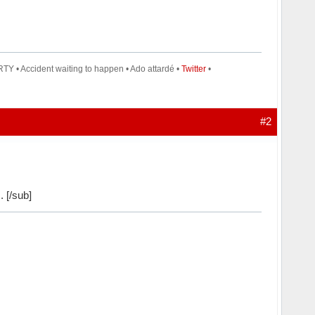
TY • Accident waiting to happen • Ado attardé •
Twitter
•
#2
. [/sub]