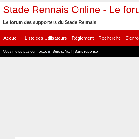
Stade Rennais Online - Le fo
Le forum des supporters du Stade Rennais
Accueil
Liste des Utilisateurs
Règlement
Recherche
S'enre
Vous n'êtes pas connecté.
Sujets:
Actif
|
Sans réponse