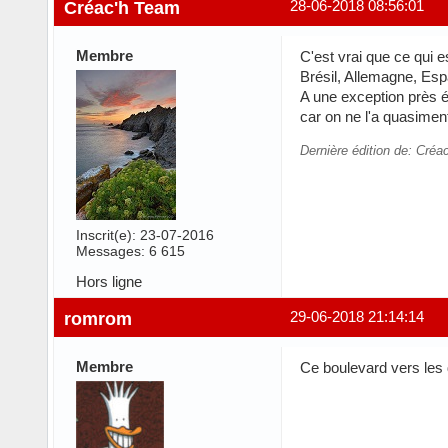
Créac'h Team
28-06-2018 08:56:01
Membre
C'est vrai que ce qui e
Brésil, Allemagne, Esp
A une exception près év
car on ne l'a quasime
Dernière édition de: Créa
Inscrit(e): 23-07-2016
Messages: 6 615
Hors ligne
romrom
29-06-2018 21:14:14
Membre
Ce boulevard vers les 