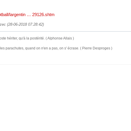
ootball/largentin … 29126.shtm
ezec (28-06-2018 07:28:42)
te hériter, qu'à la postérité. ( Alphonse Allais )
 les parachutes, quand on n'en a pas, on s' écrase. ( Pierre Desproges )