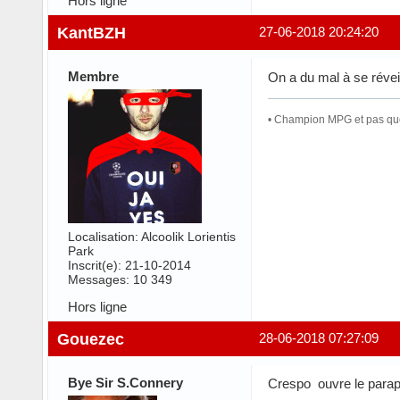
Hors ligne
KantBZH
27-06-2018 20:24:20
Membre
On a du mal à se réve
• Champion MPG et pas que 
Localisation: Alcoolik Lorientis
Park
Inscrit(e): 21-10-2014
Messages: 10 349
Hors ligne
Gouezec
28-06-2018 07:27:09
Bye Sir S.Connery
Crespo ouvre le paraplu