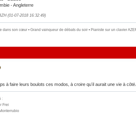
mbie - Angleterre
tBZH (01-07-2018 16:32:49)
dans son cœur • Grand vainqueur de débats du soir • Pianiste sur un clavier AZER
s à faire leurs boulots ces modos, à croire qu'il aurait une vie à côté.
 :
r Frei
 Monterrubio