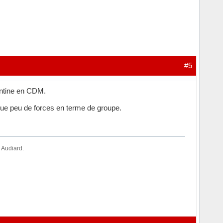
#5
entine en CDM.
que peu de forces en terme de groupe.
" Audiard.