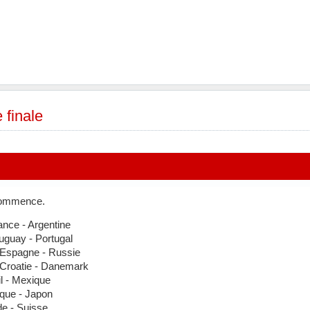
 finale
 commence.
ance - Argentine
uguay - Portugal
 Espagne - Russie
 Croatie - Danemark
il - Mexique
ique - Japon
de - Suisse