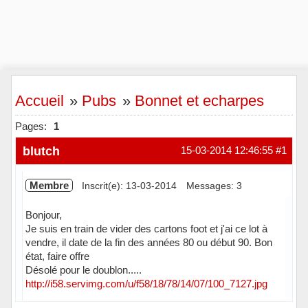
Accueil
»
Pubs
»
Bonnet et echarpes
Pages:
1
blutch
15-03-2014 12:46:55
#1
Membre
Inscrit(e): 13-03-2014
Messages: 3
Bonjour,
Je suis en train de vider des cartons foot et j'ai ce lot à
vendre, il date de la fin des années 80 ou début 90. Bon
état, faire offre
Désolé pour le doublon.....
http://i58.servimg.com/u/f58/18/78/14/07/100_7127.jpg