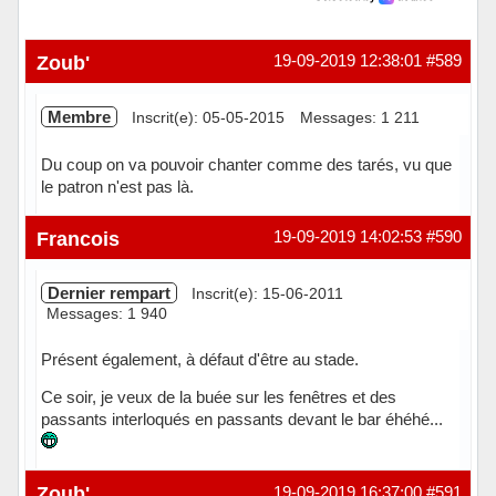
Zoub'
19-09-2019 12:38:01
#589
Membre
Inscrit(e): 05-05-2015
Messages: 1 211
Du coup on va pouvoir chanter comme des tarés, vu que
le patron n'est pas là.
Hors ligne
Francois
19-09-2019 14:02:53
#590
Dernier rempart
Inscrit(e): 15-06-2011
Messages: 1 940
Présent également, à défaut d'être au stade.
Ce soir, je veux de la buée sur les fenêtres et des
passants interloqués en passants devant le bar éhéhé...
Hors ligne
Zoub'
19-09-2019 16:37:00
#591