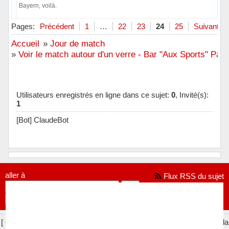
Bayern, voilà.
Hors ligne
Pages:
Précédent
1
…
22
23
24
25
Suivant
Accueil
»
Jour de match
»
Voir le match autour d'un verre - Bar "Aux Sports" Pari
Utilisateurs enregistrés en ligne dans ce sujet:
0
, Invité(s):
1
[Bot] ClaudeBot
aller à
Flux RSS du sujet
[ Généré en 0.023 secondes, 7 requêtes exécutées - Utilisation de la