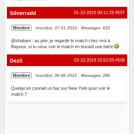
Hors ligne
Silverradd
01-10-2019 00:11:29
#597
Membre
Inscrit(e): 27-01-2010
Messages: 632
@shabani : au pire, je regarde le match chez moi à
Bayeux, si tu veux voir le match en buvant une bière
Hors ligne
Dezil
03-10-2019 15:52:59
#598
Membre
Inscrit(e): 06-06-2012
Messages: 286
Quelqu'un connait un bar sur New York pour voir le
match ?
Hors ligne