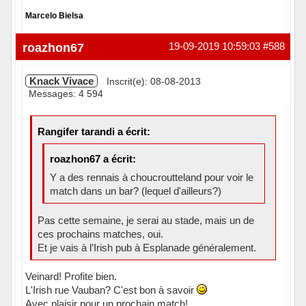
Marcelo Bielsa
Hors ligne
roazhon67
19-09-2019 10:59:03
#588
Knack Vivace
Inscrit(e): 08-08-2013
Messages: 4 594
Rangifer tarandi a écrit:
roazhon67 a écrit:
Y a des rennais à choucroutteland pour voir le
match dans un bar? (lequel d'ailleurs?)
Pas cette semaine, je serai au stade, mais un de
ces prochains matches, oui.
Et je vais à l’Irish pub à Esplanade généralement.
Veinard! Profite bien.
L'Irish rue Vauban? C'est bon à savoir
Avec plaisir pour un prochain match!