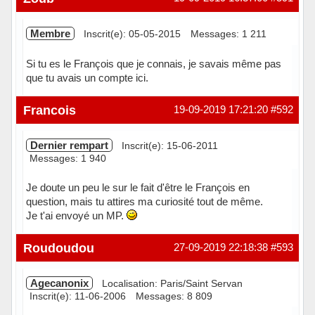
Membre
Inscrit(e): 05-05-2015
Messages: 1 211
Si tu es le François que je connais, je savais même pas
que tu avais un compte ici.
Hors ligne
Francois
19-09-2019 17:21:20
#592
Dernier rempart
Inscrit(e): 15-06-2011
Messages: 1 940
Je doute un peu le sur le fait d'être le François en
question, mais tu attires ma curiosité tout de même.
Je t'ai envoyé un MP.
Hors ligne
Roudoudou
27-09-2019 22:18:38
#593
Agecanonix
Localisation: Paris/Saint Servan
Inscrit(e): 11-06-2006
Messages: 8 809