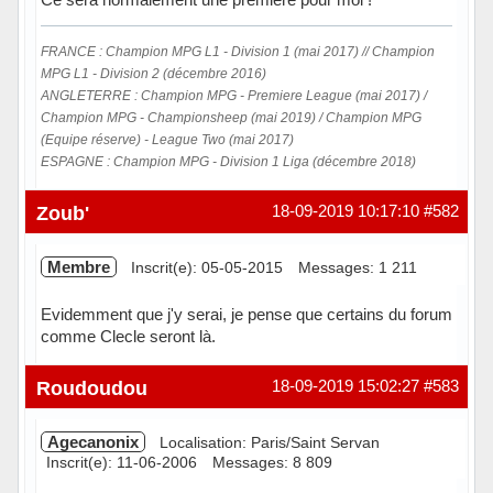
FRANCE : Champion MPG L1 - Division 1 (mai 2017) // Champion
MPG L1 - Division 2 (décembre 2016)
ANGLETERRE : Champion MPG - Premiere League (mai 2017) /
Champion MPG - Championsheep (mai 2019) / Champion MPG
(Equipe réserve) - League Two (mai 2017)
ESPAGNE : Champion MPG - Division 1 Liga (décembre 2018)
Hors ligne
Zoub'
18-09-2019 10:17:10
#582
Membre
Inscrit(e): 05-05-2015
Messages: 1 211
Evidemment que j'y serai, je pense que certains du forum
comme Clecle seront là.
Hors ligne
Roudoudou
18-09-2019 15:02:27
#583
Agecanonix
Localisation: Paris/Saint Servan
Inscrit(e): 11-06-2006
Messages: 8 809