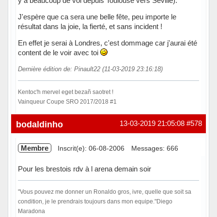
y a beaucoup de vol depuis Toulouse vers Séville).
J'espère que ca sera une belle fête, peu importe le
résultat dans la joie, la fierté, et sans incident !
En effet je serai à Londres, c'est dommage car j'aurai été
content de le voir avec toi
Dernière édition de: Pinault22 (11-03-2019 23:16:18)
Kentoc'h mervel eget bezañ saotret !
Vainqueur Coupe SRO 2017/2018 #1
Hors ligne
bodaldinho
13-03-2019 21:05:08
#578
Membre
Inscrit(e): 06-08-2006
Messages: 666
Pour les brestois rdv à l arena demain soir
"Vous pouvez me donner un Ronaldo gros, ivre, quelle que soit sa
condition, je le prendrais toujours dans mon equipe."Diego
Maradona