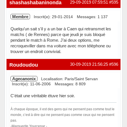
Hors ligne
shashashabaninonda
29-09-2019 07:59:51
#595
Membre
Inscrit(e): 29-01-2014
Messages: 1 137
Quelqu’un sait s’il y a un bar à Caen qui retransmet les
matchs ( de Rennes) parce que jeudi je suis bloqué
pendant le match à Rome. J’ai deux options, me
recroqueviller dans ma voiture avec mon téléphone ou
trouver un endroit convivial.
Hors ligne
Roudoudou
30-09-2019 21:56:25
#596
Agecanonix
Localisation: Paris/Saint Servan
Inscrit(e): 11-06-2006
Messages: 8 809
C'était une véritable étuve hier soir.
À chaque époque, il est des gens qui ne pensent pas comme tout le
monde, c’est à dire qui ne pensent pas comme ceux qui ne pensent
pas.
-Marguerite Yourcenar -