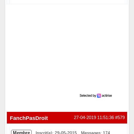
Hors ligne
FanchPasDroit
27-04-2019 11:51:36
#579
Membre
Inscrit(e): 29-05-2015
Messages: 174