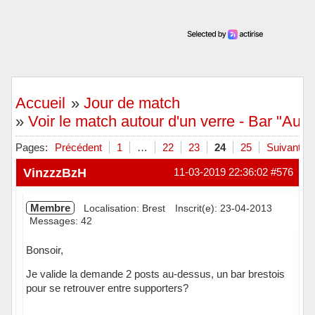
Accueil
»
Jour de match
»
Voir le match autour d'un verre - Bar "Aux
Pages:
Précédent
1
…
22
23
24
25
Suivant
VinzzzBzH
11-03-2019 22:36:02
#576
Membre
Localisation: Brest
Inscrit(e): 23-04-2013
Messages: 42
Bonsoir,
Je valide la demande 2 posts au-dessus, un bar brestois
pour se retrouver entre supporters?