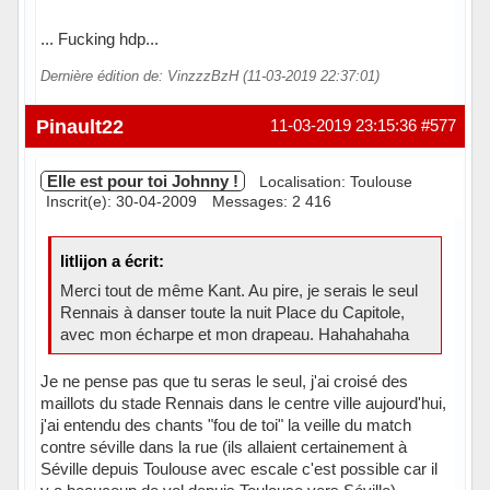
... Fucking hdp...
Dernière édition de: VinzzzBzH (11-03-2019 22:37:01)
En ligne
Pinault22
11-03-2019 23:15:36
#577
Elle est pour toi Johnny !
Localisation: Toulouse
Inscrit(e): 30-04-2009
Messages: 2 416
litlijon a écrit:
Merci tout de même Kant. Au pire, je serais le seul
Rennais à danser toute la nuit Place du Capitole,
avec mon écharpe et mon drapeau. Hahahahaha
Je ne pense pas que tu seras le seul, j'ai croisé des
maillots du stade Rennais dans le centre ville aujourd'hui,
j'ai entendu des chants "fou de toi" la veille du match
contre séville dans la rue (ils allaient certainement à
Séville depuis Toulouse avec escale c'est possible car il