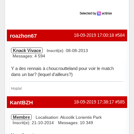
roazhon67
18-09-2019 17:00:18
#584
Knack Vivace
Inscrit(e): 08-08-2013
Messages: 4 594
Y a des rennais à choucroutteland pour voir le match
dans un bar? (lequel d'ailleurs?)
Hopla!
Hors ligne
KantBZH
18-09-2019 17:38:17
#585
Membre
Localisation: Alcoolik Lorientis Park
Inscrit(e): 21-10-2014
Messages: 10 349