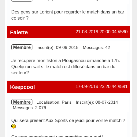
Des gens sur Lorient pour regarder le match dans un bar
ce soir ?
Hors ligne
Falette
21-08-2019 20:00:04
#580
Membre
Inscrit(e): 09-06-2015
Messages: 42
Je récupère mon fiston à Plougasnou dimanche à 17h.
Quelqu'un sait si le match est diffusé dans un bar du
secteur?
Hors ligne
Keepcool
17-09-2019 23:20:44
#581
Membre
Localisation: Paris
Inscrit(e): 08-07-2014
Messages: 2 079
Qui sera présent Aux Sports ce jeudi pour voir le match ?
Ce sera normalement une première pour moi !