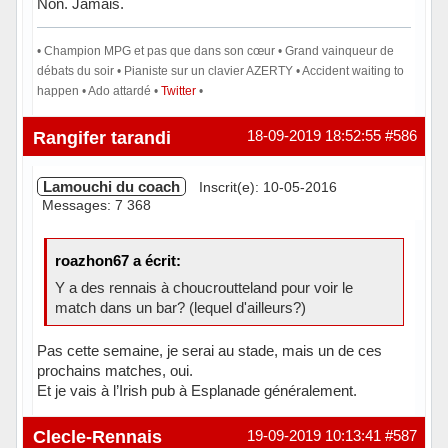
Non. Jamais.
• Champion MPG et pas que dans son cœur • Grand vainqueur de
débats du soir • Pianiste sur un clavier AZERTY • Accident waiting to
happen • Ado attardé •
Twitter
•
Hors ligne
Rangifer tarandi
18-09-2019 18:52:55
#586
Lamouchi du coach
Inscrit(e): 10-05-2016
Messages: 7 368
roazhon67 a écrit:
Y a des rennais à choucroutteland pour voir le
match dans un bar? (lequel d'ailleurs?)
Pas cette semaine, je serai au stade, mais un de ces
prochains matches, oui.
Et je vais à l’Irish pub à Esplanade généralement.
Hors ligne
Clecle-Rennais
19-09-2019 10:13:41
#587