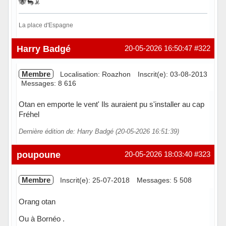
🐝🦕🦑
La place d'Espagne
Hors ligne
Harry Badgé
20-05-2026 16:50:47
#322
Membre
Localisation: Roazhon
Inscrit(e): 03-08-2013
Messages: 8 616
Otan en emporte le vent' Ils auraient pu s'installer au cap
Fréhel
Dernière édition de: Harry Badgé (20-05-2026 16:51:39)
Hors ligne
poupoune
20-05-2026 18:03:40
#323
Membre
Inscrit(e): 25-07-2018
Messages: 5 508
Orang otan
Ou à Bornéo .