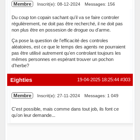
Membre
Inscrit(e): 08-12-2024
Messages: 156
Du coup ton copain sachant qu'il va se faire controler
régulièrement, ne doit pas être recherché, il ne doit pas
non plus être en possesion de drogue ou d'arme.
Ça pose la question de l'efficacité des controles
aléatoires, est ce que le temps des agents ne pourraient
pas être utilisé autrement qu'en controlant toujours les
mêmes personnes en espérant trouver un pochon
d'herbe?
Hors ligne
Eighties
19-04-2025 18:25:44
#303
Membre
Inscrit(e): 27-11-2024
Messages: 1 049
C'est possible, mais comme dans tout job, ils font ce
qu'on leur demande...
Hors ligne