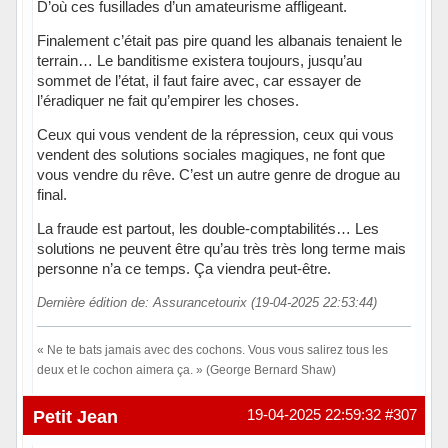
D’où ces fusillades d’un amateurisme affligeant.
Finalement c’était pas pire quand les albanais tenaient le
terrain… Le banditisme existera toujours, jusqu’au
sommet de l’état, il faut faire avec, car essayer de
l’éradiquer ne fait qu’empirer les choses.
Ceux qui vous vendent de la répression, ceux qui vous
vendent des solutions sociales magiques, ne font que
vous vendre du rêve. C’est un autre genre de drogue au
final.
La fraude est partout, les double-comptabilités… Les
solutions ne peuvent être qu’au très très long terme mais
personne n’a ce temps. Ça viendra peut-être.
Dernière édition de: Assurancetourix (19-04-2025 22:53:44)
« Ne te bats jamais avec des cochons. Vous vous salirez tous les
deux et le cochon aimera ça. » (George Bernard Shaw)
Hors ligne
Petit Jean
19-04-2025 22:59:32
#307