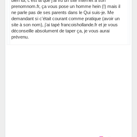
bien lui, c'est là que j'ai vu un site Internet à son
prenomnom.fr, ça vous pose un homme hein (!) mais il
ne parle pas de ses parents dans le Qui suis-je. Me
demandant si c'était courant comme pratique (avoir un
site à son nom), j'ai tapé francoishollande.fr et je vous
déconseille absolument de taper ça, je vous aurai
prévenu.
Hors ligne