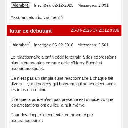
Membre
Inscrit(e): 02-12-2023
Messages: 2 891
Assurancetourix, vraiment ?
Hors ligne
futur ex-débutant
20-04-2025 07:29:12
#308
Membre
Inscrit(e): 06-02-2018
Messages: 2 501
Le réactionnaire a enfin cédé le terrain à des expressions
plus intéressantes comme celle d'Harry Badgé et
assourancetourix.
Ce n'est pas un simple sujet réactionnaire à chaque fait
divers. Il y a des gens qui bossent, qui se soucient, sans
les infos en continu.
Dire que la police n'est pas présente est stupide vu que
les arrestations ont eu lieu la nuit même.
Pour developper le contexte commencé par
assurancetourix :