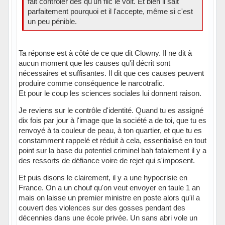
fait contrôler dès qu'un flic le voit. Et bien il sait
parfaitement pourquoi et il l'accepte, même si c'est
un peu pénible.
Ta réponse est à côté de ce que dit Clowny. Il ne dit à
aucun moment que les causes qu'il décrit sont
nécessaires et suffisantes. Il dit que ces causes peuvent
produire comme conséquence le narcotrafic.
Et pour le coup les sciences sociales lui donnent raison.
Je reviens sur le contrôle d'identité. Quand tu es assigné
dix fois par jour à l'image que la société a de toi, que tu es
renvoyé à ta couleur de peau, à ton quartier, et que tu es
constamment rappelé et réduit à cela, essentialisé en tout
point sur la base du potentiel criminel bah fatalement il y a
des ressorts de défiance voire de rejet qui s'imposent.
Et puis disons le clairement, il y a une hypocrisie en
France. On a un chouf qu'on veut envoyer en taule 1 an
mais on laisse un premier ministre en poste alors qu'il a
couvert des violences sur des gosses pendant des
décennies dans une école privée. Un sans abri vole un