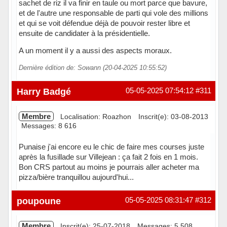
sachet de riz il va finir en taule ou mort parce que bavure,
et de l'autre une responsable de parti qui vole des millions
et qui se voit défendue déjà de pouvoir rester libre et
ensuite de candidater à la présidentielle.
A un moment il y a aussi des aspects moraux.
Dernière édition de: Sowann (20-04-2025 10:55:52)
Hors ligne
Harry Badgé
05-05-2025 07:54:12
#311
Membre
Localisation: Roazhon
Inscrit(e): 03-08-2013
Messages: 8 616
Punaise j'ai encore eu le chic de faire mes courses juste
après la fusillade sur Villejean : ça fait 2 fois en 1 mois.
Bon CRS partout au moins je pourrais aller acheter ma
pizza/bière tranquillou aujourd'hui...
Hors ligne
poupoune
05-05-2025 08:31:47
#312
Membre
Inscrit(e): 25-07-2018
Messages: 5 508