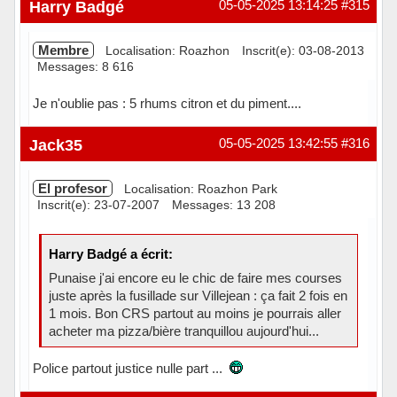
Hors ligne
Harry Badgé
05-05-2025 13:14:25
#315
Membre
Localisation: Roazhon
Inscrit(e): 03-08-2013
Messages: 8 616
Je n'oublie pas : 5 rhums citron et du piment....
Hors ligne
Jack35
05-05-2025 13:42:55
#316
El profesor
Localisation: Roazhon Park
Inscrit(e): 23-07-2007
Messages: 13 208
Harry Badgé a écrit:
Punaise j'ai encore eu le chic de faire mes courses
juste après la fusillade sur Villejean : ça fait 2 fois en
1 mois. Bon CRS partout au moins je pourrais aller
acheter ma pizza/bière tranquillou aujourd'hui...
Police partout justice nulle part ...