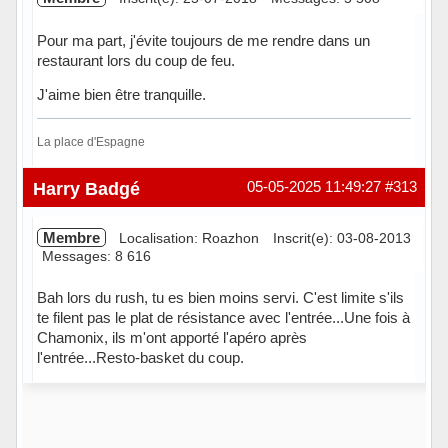
Pour ma part, j'évite toujours de me rendre dans un
restaurant lors du coup de feu.
J'aime bien être tranquille.
La place d'Espagne
Hors ligne
Harry Badgé
05-05-2025 11:49:27
#313
Membre
Localisation: Roazhon
Inscrit(e): 03-08-2013
Messages: 8 616
Bah lors du rush, tu es bien moins servi. C'est limite s'ils
te filent pas le plat de résistance avec l'entrée...Une fois à
Chamonix, ils m'ont apporté l'apéro après
l'entrée...Resto-basket du coup.
Hors ligne