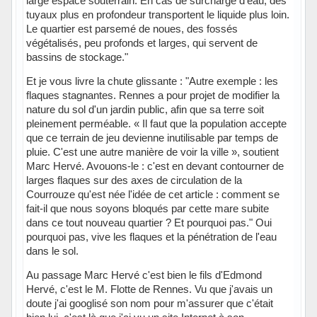
large espace souterrain. En cas de surcharge d'eau, des
tuyaux plus en profondeur transportent le liquide plus loin.
Le quartier est parsemé de noues, des fossés
végétalisés, peu profonds et larges, qui servent de
bassins de stockage."
Et je vous livre la chute glissante : "Autre exemple : les
flaques stagnantes. Rennes a pour projet de modifier la
nature du sol d'un jardin public, afin que sa terre soit
pleinement perméable. « Il faut que la population accepte
que ce terrain de jeu devienne inutilisable par temps de
pluie. C'est une autre manière de voir la ville », soutient
Marc Hervé. Avouons-le : c'est en devant contourner de
larges flaques sur des axes de circulation de la
Courrouze qu'est née l'idée de cet article : comment se
fait-il que nous soyons bloqués par cette mare subite
dans ce tout nouveau quartier ? Et pourquoi pas." Oui
pourquoi pas, vive les flaques et la pénétration de l'eau
dans le sol.
Au passage Marc Hervé c'est bien le fils d'Edmond
Hervé, c'est le M. Flotte de Rennes. Vu que j'avais un
doute j'ai googlisé son nom pour m'assurer que c'était