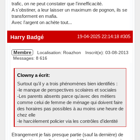
trafic, on ne peut constater que l'innefficacité.
A s'obstiner, a leur laisser un maximum de pognon, ils se
transforment en mafia.
Avec l'argent on achète tout...
Hors ligne
Harry Badgé
19-04-2025 22:14:18
#305
Membre
Localisation: Roazhon
Inscrit(e): 03-08-2013
Messages: 8 616
Clowny a écrit:
Surtout qu'il y a trois phénomènes bien identifiés :
-le manque de perspectives scolaires et sociales
-Les parents absents parce qu'avec des métiers
comme celui de femme de ménage qui doivent faire
des horaires pas possibles à au moins une heure de
chez elle
-le harcèlement policier via les contrôles d'identité
Etrangement je fais presque partie (sauf la dernière) de