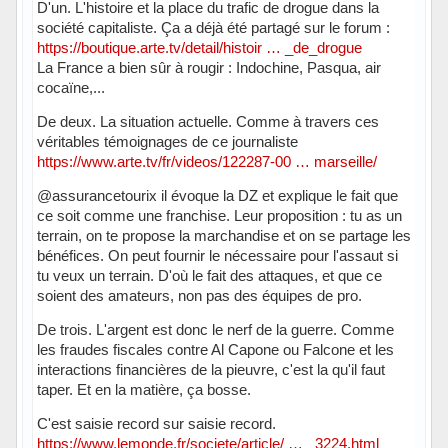
D'un. L'histoire et la place du trafic de drogue dans la
société capitaliste. Ça a déjà été partagé sur le forum :
https://boutique.arte.tv/detail/histoir … _de_drogue
La France a bien sûr à rougir : Indochine, Pasqua, air
cocaïne,...
De deux. La situation actuelle. Comme à travers ces
véritables témoignages de ce journaliste
https://www.arte.tv/fr/videos/122287-00 … marseille/
@assurancetourix il évoque la DZ et explique le fait que
ce soit comme une franchise. Leur proposition : tu as un
terrain, on te propose la marchandise et on se partage les
bénéfices. On peut fournir le nécessaire pour l'assaut si
tu veux un terrain. D'où le fait des attaques, et que ce
soient des amateurs, non pas des équipes de pro.
De trois. L'argent est donc le nerf de la guerre. Comme
les fraudes fiscales contre Al Capone ou Falcone et les
interactions financières de la pieuvre, c'est la qu'il faut
taper. Et en la matière, ça bosse.
C'est saisie record sur saisie record.
https://www.lemonde.fr/societe/article/ … _3224.html