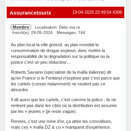
Hors ligne
Assurancetourix
19-04-2025 22:49:54
#306
Membre
Localisation: Debr ma re
Inscrit(e): 29-05-2024
Messages: 744
Au plan local la ville grossit, au plan mondial la
consommation de drogue explose, donc mettre la
responsabilité de la dégradation sur la politique ou la
justice c’est un peu réducteur…
Roberto Saviano (spécialiste de la mafia italienne) dit
qu’en France si le Fentanyl n’explose pas c’est parce que
les cartels (corses notamment) ne veulent pas ce
désordre.
Il dit aussi que les cartels, c’est comme la police : ils ne
rentrent pas dans les cités où la distribution est assurée
par les « jeunes » (je reste vague).
Rennes, c’est une mine d’or, ça attire les convoitises,
mais ces « mafia DZ & co » manquent d’expérience.