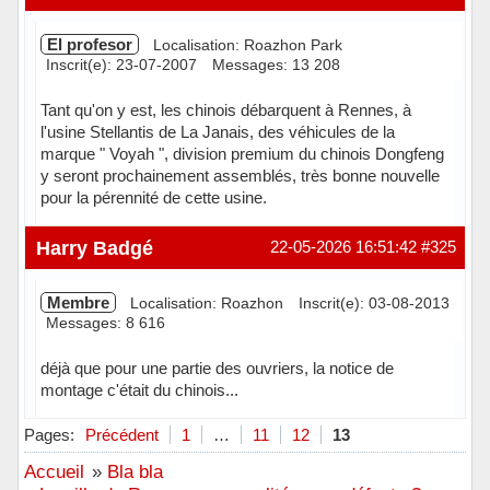
El profesor
Localisation: Roazhon Park
Inscrit(e): 23-07-2007
Messages: 13 208
Tant qu'on y est, les chinois débarquent à Rennes, à
l'usine Stellantis de La Janais, des véhicules de la
marque " Voyah ", division premium du chinois Dongfeng
y seront prochainement assemblés, très bonne nouvelle
pour la pérennité de cette usine.
Hors ligne
Harry Badgé
22-05-2026 16:51:42
#325
Membre
Localisation: Roazhon
Inscrit(e): 03-08-2013
Messages: 8 616
déjà que pour une partie des ouvriers, la notice de
montage c'était du chinois...
Hors ligne
Pages:
Précédent
1
…
11
12
13
Accueil
»
Bla bla