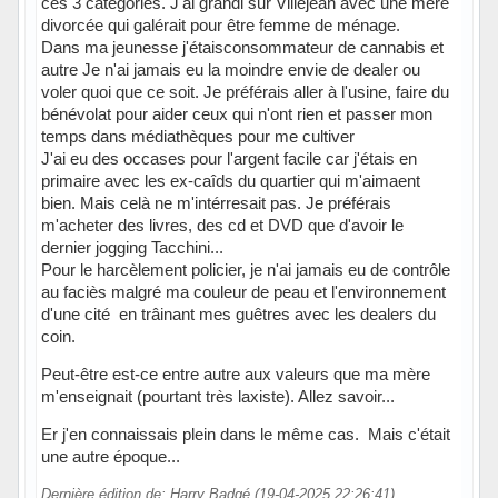
ces 3 catégories. J'ai grandi sur Villejean avec une mère
divorcée qui galérait pour être femme de ménage.
Dans ma jeunesse j'étaisconsommateur de cannabis et
autre Je n'ai jamais eu la moindre envie de dealer ou
voler quoi que ce soit. Je préférais aller à l'usine, faire du
bénévolat pour aider ceux qui n'ont rien et passer mon
temps dans médiathèques pour me cultiver
J'ai eu des occases pour l'argent facile car j'étais en
primaire avec les ex-caîds du quartier qui m'aimaent
bien. Mais celà ne m'intérresait pas. Je préférais
m'acheter des livres, des cd et DVD que d'avoir le
dernier jogging Tacchini...
Pour le harcèlement policier, je n'ai jamais eu de contrôle
au faciès malgré ma couleur de peau et l'environnement
d'une cité en trâinant mes guêtres avec les dealers du
coin.
Peut-être est-ce entre autre aux valeurs que ma mère
m'enseignait (pourtant très laxiste). Allez savoir...
Er j'en connaissais plein dans le même cas. Mais c'était
une autre époque...
Dernière édition de: Harry Badgé (19-04-2025 22:26:41)