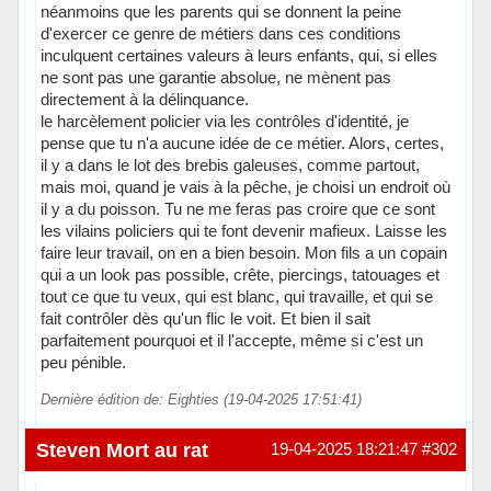
néanmoins que les parents qui se donnent la peine
d'exercer ce genre de métiers dans ces conditions
inculquent certaines valeurs à leurs enfants, qui, si elles
ne sont pas une garantie absolue, ne mènent pas
directement à la délinquance.
le harcèlement policier via les contrôles d'identité, je
pense que tu n'a aucune idée de ce métier. Alors, certes,
il y a dans le lot des brebis galeuses, comme partout,
mais moi, quand je vais à la pêche, je choisi un endroit où
il y a du poisson. Tu ne me feras pas croire que ce sont
les vilains policiers qui te font devenir mafieux. Laisse les
faire leur travail, on en a bien besoin. Mon fils a un copain
qui a un look pas possible, crête, piercings, tatouages et
tout ce que tu veux, qui est blanc, qui travaille, et qui se
fait contrôler dès qu'un flic le voit. Et bien il sait
parfaitement pourquoi et il l'accepte, même si c'est un
peu pénible.
Dernière édition de: Eighties (19-04-2025 17:51:41)
Hors ligne
Steven Mort au rat
19-04-2025 18:21:47
#302