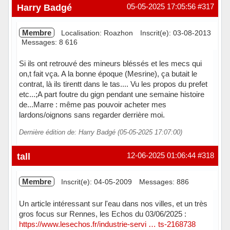
Hors ligne
Harry Badgé
05-05-2025 17:05:56
#317
Membre
Localisation: Roazhon
Inscrit(e): 03-08-2013
Messages: 8 616
Si ils ont retrouvé des mineurs bléssés et les mecs qui
on,t fait vça. A la bonne époque (Mesrine), ça butait le
contrat, là ils tirentt dans le tas.... Vu les propos du prefet
etc...;A part foutre du gign pendant une semaine histoire
de...Marre : même pas pouvoir acheter mes
lardons/oignons sans regarder derrière moi.
Dernière édition de: Harry Badgé (05-05-2025 17:07:00)
Hors ligne
tall
12-06-2025 01:06:44
#318
Membre
Inscrit(e): 04-05-2009
Messages: 886
Un article intéressant sur l'eau dans nos villes, et un très
gros focus sur Rennes, les Echos du 03/06/2025 :
https://www.lesechos.fr/industrie-servi … ts-2168738