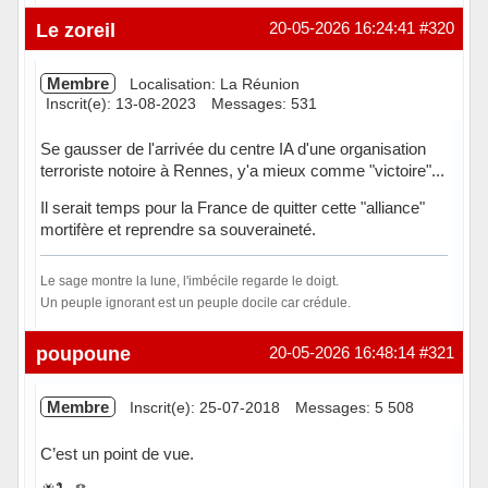
Hors ligne
Le zoreil
20-05-2026 16:24:41
#320
Membre
Localisation: La Réunion
Inscrit(e): 13-08-2023
Messages: 531
Se gausser de l'arrivée du centre IA d'une organisation
terroriste notoire à Rennes, y'a mieux comme "victoire"...
Il serait temps pour la France de quitter cette "alliance"
mortifère et reprendre sa souveraineté.
Le sage montre la lune, l'imbécile regarde le doigt.
Un peuple ignorant est un peuple docile car crédule.
Hors ligne
poupoune
20-05-2026 16:48:14
#321
Membre
Inscrit(e): 25-07-2018
Messages: 5 508
C’est un point de vue.