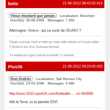
belis
21-06-2012 08:43:33
#19
Vieux moutard que jamais
Localisation: München
Inscrit(e): 30-08-2006
Messages: 7 266
Allemagne- Grèce : qui va sortir de l'EURO ?
"Ouais c'est vrai c'est un hold up, mais cette victoire on l'a pas volée"
Y. M'vila le soir d'un Toulouse-Rennes
"Le barbecue à gaz c'est de la merde" S. Armand
Hors ligne
Pius35
21-06-2012 09:23:40
#20
Don Andrès
Localisation: Salt Rennes City
Inscrit(e): 23-03-2006
Messages: 5 686
http://euro-2012.sport24.com/football/e … sri-564089
Allô la Terre, ici la planète EDF.