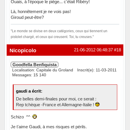
Ouais, à l'époque le piége... c'était Ribéry!
Là, honnêtement je ne vois pas!
Giroud peut-être?
"Le monde se divise en deux catégories, ceux qui tiennent un
pistolet chargé, et ceux qui creusent. Toi, tu creuses."
Hors ligne
Nicopicolo
21-06-2012 06:48:37
#18
Goodfella Benfiquista
Localisation: Capitale du Groland
Inscrit(e): 11-03-2011
Messages: 15 140
gaudi a écrit:
De belles demi-finales pour moi, ce serait :
Rep tchèque -France et Allemagne-Italie !
Schizo ^^
Je t'aime Gaudi, à mes risques et périls.