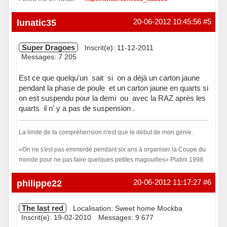
Hors ligne
lunatic35
20-06-2012 10:45:56
#5
Super Dragoes
Inscrit(e): 11-12-2011
Messages: 7 205
Est ce que quelqu'un sait si on a déjà un carton jaune
pendant la phase de poule et un carton jaune en quarts si
on est suspendu pour la demi ou avec la RAZ après les
quarts il n' y a pas de suspension .
La limite de ta compréhension n'est que le début de mon génie.
«On ne s'est pas emmerdé pendant six ans à organiser la Coupe du
monde pour ne pas faire quelques petites magouilles» Platini 1998
Hors ligne
philippe22
20-06-2012 11:17:27
#6
The last red
Localisation: Sweet home Mockba
Inscrit(e): 19-02-2010
Messages: 9 677