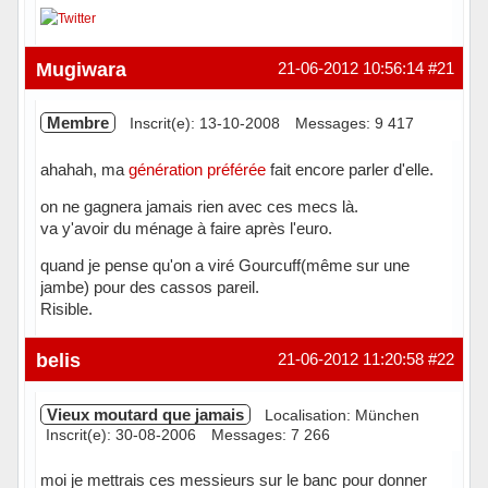
Hors ligne
Mugiwara
21-06-2012 10:56:14
#21
Membre
Inscrit(e): 13-10-2008
Messages: 9 417
ahahah, ma
génération préférée
fait encore parler d'elle.
on ne gagnera jamais rien avec ces mecs là.
va y'avoir du ménage à faire après l'euro.
quand je pense qu'on a viré Gourcuff(même sur une
jambe) pour des cassos pareil.
Risible.
Hors ligne
belis
21-06-2012 11:20:58
#22
Vieux moutard que jamais
Localisation: München
Inscrit(e): 30-08-2006
Messages: 7 266
moi je mettrais ces messieurs sur le banc pour donner