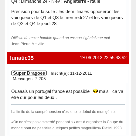
Q4 : Dimanche 24 - Kiev :
Angleterre - Italie
Précision pour la suite : les demi finales opposeront les
vainqueurs de Q1 et Q3 le mercredi 27 et les vainqueurs
de Q2 et Q4 le jeudi 28.
Difficile de rester humble quand on est aussi génial que moi
Jean-Pierre Melville
Hors ligne
lunatic35
19-06-2012 22:55:43
#2
Super Dragoes
Inscrit(e): 11-12-2011
Messages: 7 205
Ouaaais un portugal france est possible
mais ca va
etre dur pour les deux .
La limite de ta compréhension n'est que le début de mon génie.
«On ne s'est pas emmerdé pendant six ans à organiser la Coupe du
monde pour ne pas faire quelques petites magouilles» Platini 1998