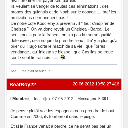
avait montrer fait payer ses paroles .
Ils veulent se venger de toutes ces éliminations , des
propos des guignols et de Noah sur le dopage .... bref les
motivations ne manquent pas !
De notre coté Koscielny a prévenu , il " faut s'inspirer de
Chelsea " On va donc revoir un Chelsea - Barca . Le
seul soucis pour la france , on n'a pas la meme qualité
défensive , cela risque de prendre l'eau . Il n' y a plus qu'a
prier qu' Hugo sorte le match de sa vie , que Torres
vendange , qu' Iniesta se blesse , que Casillas se troue
sur le seul tir francais .......
Asa .....me plait beaucoup !
Hors ligne
BeatBoy22
20-06-2012 19:58:27
#16
Membre
Inscrit(e): 07-05-2012
Messages: 5 391
Je pense plutôt voir les espagnols nous prendre de haut.
Comme en 2006, ils tomberont dans le piège.
Et si la France venait à perdre, ce ne serait pas par un