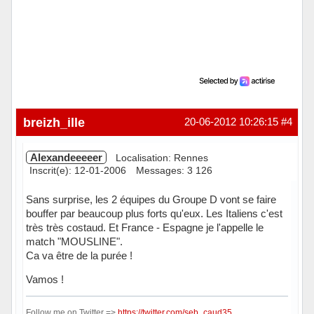
breizh_ille
20-06-2012 10:26:15
#4
Alexandeeeeer
Localisation: Rennes
Inscrit(e): 12-01-2006
Messages: 3 126
Sans surprise, les 2 équipes du Groupe D vont se faire
bouffer par beaucoup plus forts qu'eux. Les Italiens c'est
très très costaud. Et France - Espagne je l'appelle le
match "MOUSLINE".
Ca va être de la purée !
Vamos !
Follow me on Twitter =>
https://twitter.com/seb_caud35