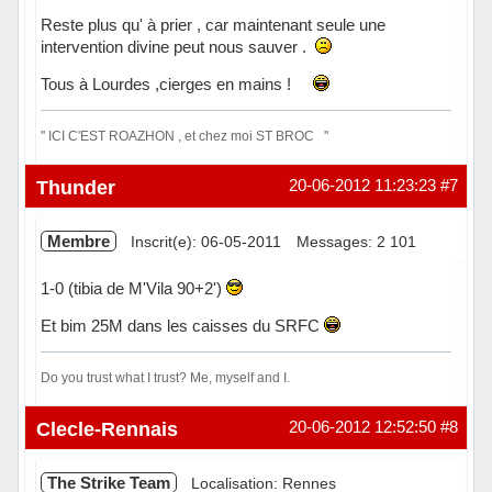
Reste plus qu' à prier , car maintenant seule une
intervention divine peut nous sauver .
Tous à Lourdes ,cierges en mains !
'' ICI C'EST ROAZHON , et chez moi ST BROC ''
Hors ligne
Thunder
20-06-2012 11:23:23
#7
Membre
Inscrit(e): 06-05-2011
Messages: 2 101
1-0 (tibia de M'Vila 90+2')
Et bim 25M dans les caisses du SRFC
Do you trust what I trust? Me, myself and I.
En ligne
Clecle-Rennais
20-06-2012 12:52:50
#8
The Strike Team
Localisation: Rennes