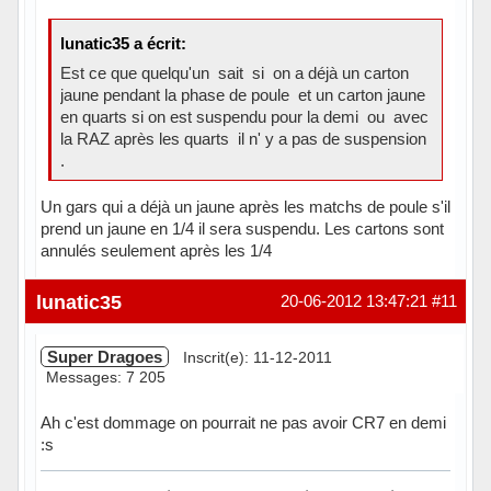
lunatic35 a écrit:
Est ce que quelqu'un sait si on a déjà un carton
jaune pendant la phase de poule et un carton jaune
en quarts si on est suspendu pour la demi ou avec
la RAZ après les quarts il n' y a pas de suspension
.
Un gars qui a déjà un jaune après les matchs de poule s'il
prend un jaune en 1/4 il sera suspendu. Les cartons sont
annulés seulement après les 1/4
Hors ligne
lunatic35
20-06-2012 13:47:21
#11
Super Dragoes
Inscrit(e): 11-12-2011
Messages: 7 205
Ah c'est dommage on pourrait ne pas avoir CR7 en demi
:s