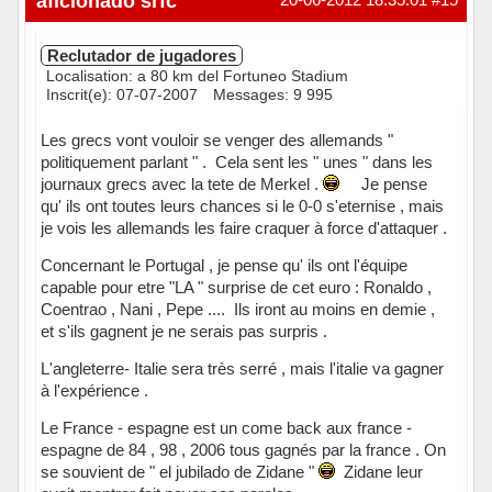
aficionado srfc
Reclutador de jugadores
Localisation: a 80 km del Fortuneo Stadium
Inscrit(e): 07-07-2007
Messages: 9 995
Les grecs vont vouloir se venger des allemands "
politiquement parlant " . Cela sent les " unes " dans les
journaux grecs avec la tete de Merkel .
Je pense
qu' ils ont toutes leurs chances si le 0-0 s'eternise , mais
je vois les allemands les faire craquer à force d'attaquer .
Concernant le Portugal , je pense qu' ils ont l'équipe
capable pour etre "LA " surprise de cet euro : Ronaldo ,
Coentrao , Nani , Pepe .... Ils iront au moins en demie ,
et s'ils gagnent je ne serais pas surpris .
L'angleterre- Italie sera très serré , mais l'italie va gagner
à l'expérience .
Le France - espagne est un come back aux france -
espagne de 84 , 98 , 2006 tous gagnés par la france . On
se souvient de " el jubilado de Zidane "
Zidane leur