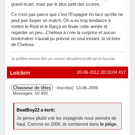
grand écart, mais par le plus petit des scores.
Ce n'est pas parce que c'est l'Espagne en face qu'elle ne
peut pas louper un match. On a eu trop tendance à
mettre le Real et le Barça en finale cette année et
regarder un peu...Chelsea a crée la surprise et aucun
bookmaker n'aurait pu prévoir un seul instant, la victoire
de Chelsea.
Je préfère encore être un cochon décadent plutôt qu’un fasciste.
Hors ligne
Loïckrrr
20-06-2012 20:33:04
#17
Chasseur de têtes
Inscrit(e): 13-06-2006
Messages: 10 450
BeatBoy22 a écrit:
Je pense plutôt voir les espagnols nous prendre de
haut. Comme en 2006, ils tomberont dans
le piège
.