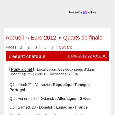
Accueil
»
Euro 2012
»
Quarts de finale
Pages:
1
2
3
…
7
Suivant
L'esprit chafouin
19-06-2012 22:48:51
#1
Punk à chat
Localisation: Les deux pieds d'dans
Inscrit(e): 29-12-2010
Messages: 7 394
Q1 : Jeudi 21 - Varsovie :
République Tchèque -
Portugal
Q2 : Vendredi 22 - Gdansk :
Allemagne - Grèce
Q3 : Samedi 23 - Donetsk :
Espagne - France