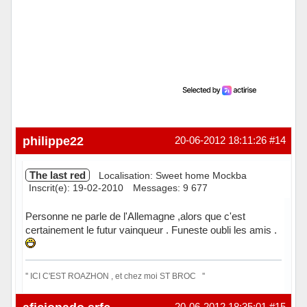
philippe22
20-06-2012 18:11:26
#14
The last red
Localisation: Sweet home Mockba
Inscrit(e): 19-02-2010
Messages: 9 677
Personne ne parle de l'Allemagne ,alors que c'est
certainement le futur vainqueur . Funeste oubli les amis .
'' ICI C'EST ROAZHON , et chez moi ST BROC ''
Hors ligne
20-06-2012 18:35:01
#15