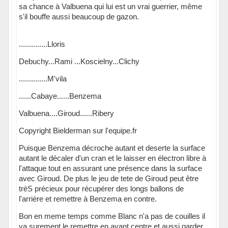
sa chance à Valbuena qui lui est un vrai guerrier, même
s'il bouffe aussi beaucoup de gazon.
..............Lloris
Debuchy...Rami ...Koscielny...Clichy
..............M'vila
......Cabaye......Benzema
Valbuena....Giroud......Ribery
Copyright Bielderman sur l'equipe.fr
Puisque Benzema décroche autant et deserte la surface
autant le décaler d'un cran et le laisser en électron libre à
l'attaque tout en assurant une présence dans la surface
avec Giroud. De plus le jeu de tete de Giroud peut être
trèS précieux pour récupérer des longs ballons de
l'arrière et remettre à Benzema en contre.
Bon en meme temps comme Blanc n'a pas de couilles il
va surement le remettre en avant centre et aussi garder