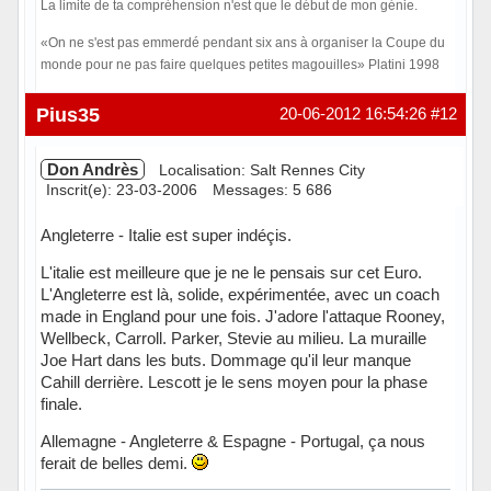
La limite de ta compréhension n'est que le début de mon génie.
«On ne s'est pas emmerdé pendant six ans à organiser la Coupe du
monde pour ne pas faire quelques petites magouilles» Platini 1998
Hors ligne
Pius35
20-06-2012 16:54:26
#12
Don Andrès
Localisation: Salt Rennes City
Inscrit(e): 23-03-2006
Messages: 5 686
Angleterre - Italie est super indéçis.
L'italie est meilleure que je ne le pensais sur cet Euro.
L'Angleterre est là, solide, expérimentée, avec un coach
made in England pour une fois. J'adore l'attaque Rooney,
Wellbeck, Carroll. Parker, Stevie au milieu. La muraille
Joe Hart dans les buts. Dommage qu'il leur manque
Cahill derrière. Lescott je le sens moyen pour la phase
finale.
Allemagne - Angleterre & Espagne - Portugal, ça nous
ferait de belles demi.