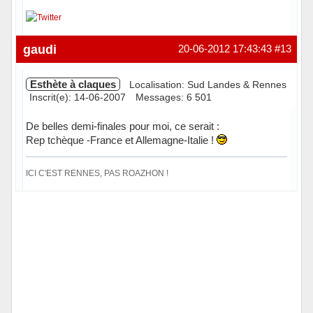
Hors ligne
gaudi
20-06-2012 17:43:43
#13
Esthète à claques
Localisation: Sud Landes & Rennes
Inscrit(e): 14-06-2007
Messages: 6 501
De belles demi-finales pour moi, ce serait :
Rep tchèque -France et Allemagne-Italie !
ICI C'EST RENNES, PAS ROAZHON !
Hors ligne