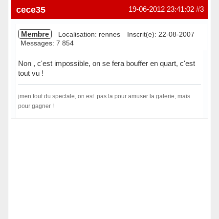
Hors ligne
cece35
19-06-2012 23:41:02
#3
Membre
Localisation: rennes
Inscrit(e): 22-08-2007
Messages: 7 854
Non , c'est impossible, on se fera bouffer en quart, c'est
tout vu !
jmen fout du spectale, on est pas la pour amuser la galerie, mais
pour gagner !
Hors ligne