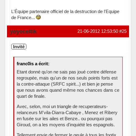
L'Équipe partenaire officiel de la destruction de l'Equipe
de France...
Hors ligne
yoyoceltik
21-06-2012 12:53:50
#25
Invité
franc0is a écrit:
Etant donné qu'on ne sais pas joué contre défense
regroupée, mais qu'un de nos seuls points forts est
la contre-attaque (SRFC spirit...) et bien je pense
que nous avons quand même nos chances dans ce
quart de finale.
Avec, selon, moi un triangle de recuperateurs-
relanceurs M'vila-Diarra-Cabaye , Menez et Ribery
en fusée sur les ailes et Benze.. ou pourquoi pas
Giroud, on a les moyens d'inquiété les espagnols.
Tellement envie de fermer le geule à tous les footix