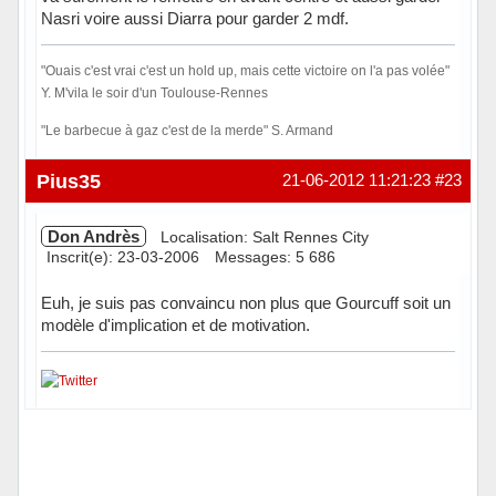
Nasri voire aussi Diarra pour garder 2 mdf.
"Ouais c'est vrai c'est un hold up, mais cette victoire on l'a pas volée"
Y. M'vila le soir d'un Toulouse-Rennes
"Le barbecue à gaz c'est de la merde" S. Armand
Hors ligne
Pius35
21-06-2012 11:21:23
#23
Don Andrès
Localisation: Salt Rennes City
Inscrit(e): 23-03-2006
Messages: 5 686
Euh, je suis pas convaincu non plus que Gourcuff soit un
modèle d'implication et de motivation.
Hors ligne