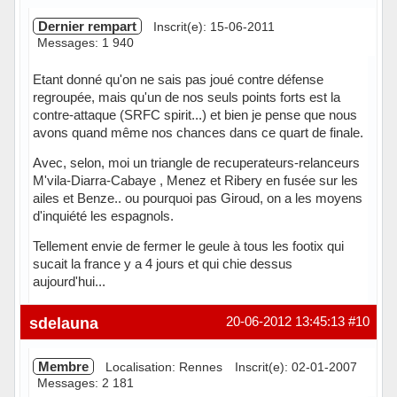
Dernier rempart
Inscrit(e): 15-06-2011
Messages: 1 940
Etant donné qu'on ne sais pas joué contre défense
regroupée, mais qu'un de nos seuls points forts est la
contre-attaque (SRFC spirit...) et bien je pense que nous
avons quand même nos chances dans ce quart de finale.
Avec, selon, moi un triangle de recuperateurs-relanceurs
M'vila-Diarra-Cabaye , Menez et Ribery en fusée sur les
ailes et Benze.. ou pourquoi pas Giroud, on a les moyens
d'inquiété les espagnols.
Tellement envie de fermer le geule à tous les footix qui
sucait la france y a 4 jours et qui chie dessus
aujourd'hui...
Hors ligne
sdelauna
20-06-2012 13:45:13
#10
Membre
Localisation: Rennes
Inscrit(e): 02-01-2007
Messages: 2 181