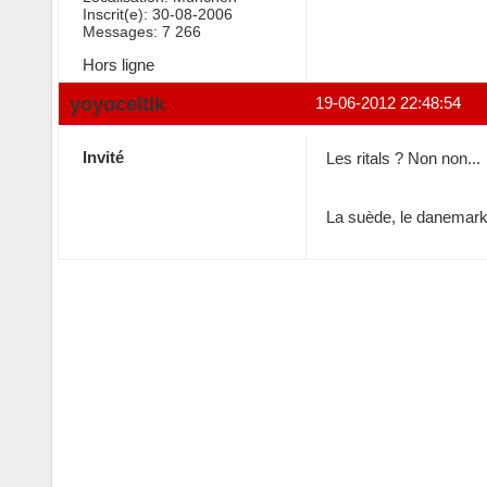
Inscrit(e): 30-08-2006
Messages: 7 266
Hors ligne
yoyoceltik
19-06-2012 22:48:54
Invité
Les ritals ? Non non...
La suède, le danemark, 