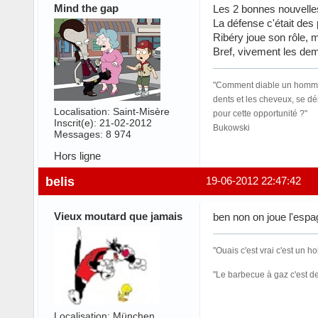
Mind the gap
Les 2 bonnes nouvelles
La défense c'était des 
Ribéry joue son rôle, m
Bref, vivement les dem
"Comment diable un homme peu
dents et les cheveux, se dé
Localisation: Saint-Misère
pour cette opportunité ?"
Inscrit(e): 21-02-2012
Bukowski
Messages: 8 974
Hors ligne
belis
19-06-2012 22:47:42
Vieux moutard que jamais
ben non on joue l'esp
"Ouais c'est vrai c'est un h
"Le barbecue à gaz c'est d
Localisation: München