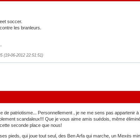
reet soccer.
contre les branleurs.
.
35 (19-06-2012 22:51:51)
 de patriotisme... Personnellement , je ne me sens pas appartenir à c
mplement scandaleux!!! Que je vous aime amis suédois, même éliminés
 cette seconde place que nous!
ses pieds, qui joue tout seul, des Ben Arfa qui marche, un Mexès min