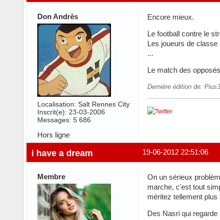
Don Andrès
Encore mieux.
Le football contre le st
Les joueurs de classe 
...
Le match des opposés
Dernière édition de: Pius
Localisation: Salt Rennes City
Inscrit(e): 23-03-2006
Messages: 5 686
Hors ligne
i have a dream
19-06-2012 22:51:06
Membre
On un sérieux problème
marche, c'est tout si
méritez tellement plus
Des Nasri qui regarde 