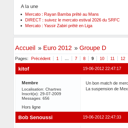
A la une
Mercato : Rayan Bamba prêté au Mans
DIRECT : suivez le mercato estival 2026 du SRFC
Mercato : Yassir Zabiri prêté en Liga
Accueil
»
Euro 2012
»
Groupe D
Pages:
Précédent
1
…
7
8
9
10
11
12
kitof
19-06-2012 22:47:17
Membre
Un bon match de merde
La suspension de Mexe
Localisation: Chartres
Inscrit(e): 29-07-2009
Messages: 656
Hors ligne
Bob Senoussi
19-06-2012 22:47:33