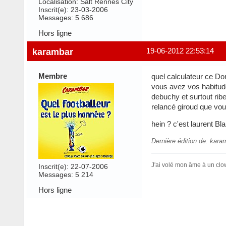
Localisation: Salt Rennes City
Inscrit(e): 23-03-2006
Messages: 5 686
Hors ligne
karambar
19-06-2012 22:53:14
Membre
quel calculateur ce Do
vous avez vos habitude
debuchy et surtout rib
relancé giroud que vou
hein ? c'est laurent Bl
Dernière édition de: kara
J'ai volé mon âme à un clo
Inscrit(e): 22-07-2006
Messages: 5 214
Hors ligne