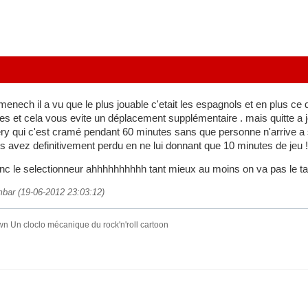
menech il a vu que le plus jouable c'etait les espagnols et en plus ce
s et cela vous evite un déplacement supplémentaire . mais quitte a jo
ery qui c'est cramé pendant 60 minutes sans que personne n'arrive a 
s avez definitivement perdu en ne lui donnant que 10 minutes de jeu !
anc le selectionneur ahhhhhhhhhh tant mieux au moins on va pas le tail
mbar (19-06-2012 23:03:12)
wn Un cloclo mécanique du rock'n'roll cartoon