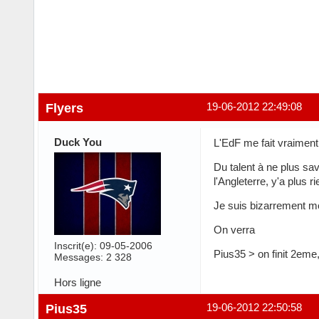
Flyers
19-06-2012 22:49:08
Duck You
L'EdF me fait vraimen
Du talent à ne plus sav
l'Angleterre, y'a plus ri
Je suis bizarrement mo
On verra
Inscrit(e): 09-05-2006
Pius35 > on finit 2em
Messages: 2 328
Hors ligne
Pius35
19-06-2012 22:50:58