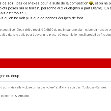
 ce soir : pas de Mexès pour la suite de la compétition
, et on ne p
plots posés sur le terrain, personne aux duels(mis à part Diarra). En 
ais est trop seul).
is qu'on ne voit plus que de bonnes équipes de foot.
t-il se réjouir d'être réveillé à 6h30 du matin par une alarme, bondir hors de son li
battre dans le trafic pour trouver une place, où essentiellement il produit du fric p
agne du coup
old up, mais cette victoire on l'a pas volée" Y. M'vila le soir d'un Toulouse-Rennes
e la merde" S. Armand