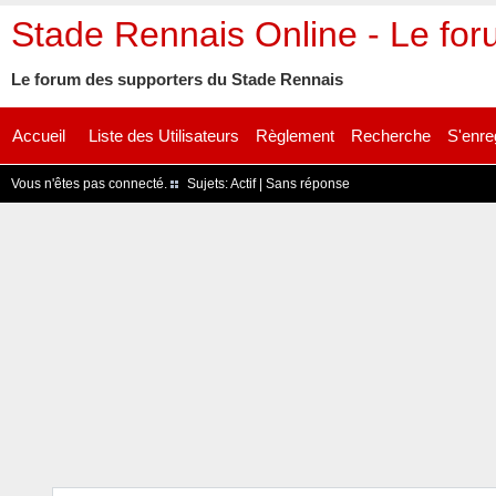
Stade Rennais Online - Le fo
Le forum des supporters du Stade Rennais
Accueil
Liste des Utilisateurs
Règlement
Recherche
S'enre
Vous n'êtes pas connecté.
Sujets:
Actif
|
Sans réponse