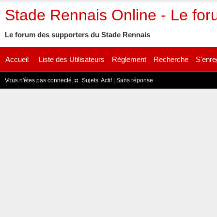
Stade Rennais Online - Le fo
Le forum des supporters du Stade Rennais
Accueil
Liste des Utilisateurs
Règlement
Recherche
S'enre
Vous n'êtes pas connecté.
Sujets:
Actif
|
Sans réponse