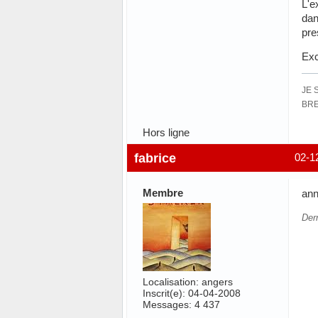
L'e
dan
pre
Exc
JE 
BRE
Hors ligne
fabrice
02-1
Membre
ann
Dern
Localisation: angers
Inscrit(e): 04-04-2008
Messages: 4 437