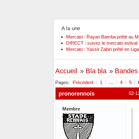
A la une
Mercato : Rayan Bamba prêté au 
DIRECT : suivez le mercato estiva
Mercato : Yassir Zabiri prêté en Liga
Accueil
»
Bla bla
»
Bandes 
Pages:
Précédent
1
…
4
5
pronorennois
02-1
Membre