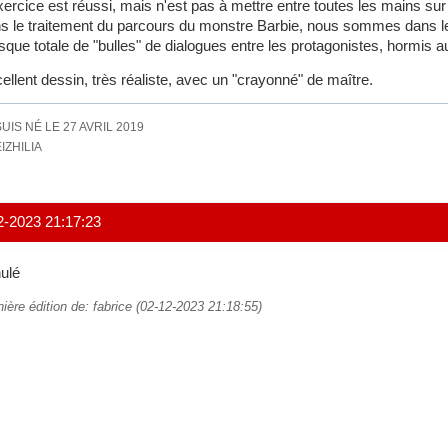
xercice est réussi, mais n'est pas à mettre entre toutes les mains sur
s le traitement du parcours du monstre Barbie, nous sommes dans l
sque totale de "bulles" de dialogues entre les protagonistes, hormis
ellent dessin, très réaliste, avec un "crayonné" de maître.
SUIS NÉ LE 27 AVRIL 2019
IZHILIA
2-2023 21:17:23
ulé
ière édition de: fabrice (02-12-2023 21:18:55)