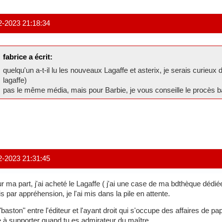
2-2023 21:18:34
fabrice a écrit:
quelqu'un a-t-il lu les nouveaux Lagaffe et asterix, je serais curieux 
lagaffe)
pas le même média, mais pour Barbie, je vous conseille le procès b
2-2023 21:31:45
r ma part, j'ai acheté le Lagaffe ( j'ai une case de ma bdthèque dédié
s par appréhension, je l'ai mis dans la pile en attente.
"baston" entre l'éditeur et l'ayant droit qui s'occupe des affaires de pap
ie à supporter quand tu es admirateur du maître.