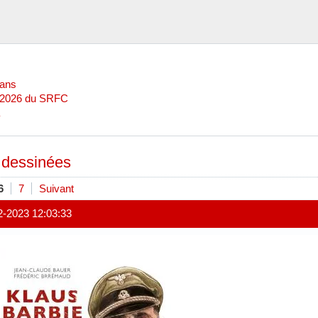
Mans
l 2026 du SRFC
dessinées
6
7
Suivant
2-2023 12:03:33