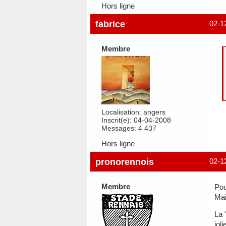
Hors ligne
fabrice
02-1
Membre
Localisation: angers
Inscrit(e): 04-04-2008
Messages: 4 437
Hors ligne
pronorennois
02-1
Membre
Pou
Mai
La 
jol