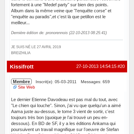
fortement à une "Medef party" sur bien des points.
Album dans la même veine que "l'enquête corse" et
"enquête au paradis",et c'est là que petillon est le
meilleur...
Dernière édition de: pronorennois (22-10-2013 08:25:41)
JE SUIS NÉ LE 27 AVRIL 2019
BREIZHILIA
Hors ligne
Kissifrott
27-10-2013 14:54:15
#20
Membre
Inscrit(e): 05-03-2011
Messages: 659
Site Web
Le dernier Etienne Davodeau est pas mal du tout, avec
"Le chien qui louche". Sinon, j'ai vu que quelqu'un a aimé
Aama juste au-dessus, le tome 3 vient de sortir, c'est
toujours très bon (quoique je l'ai trouvé un peu en-
dessous). En BD de SF, il y a les éditions Ankama qui
poursuivent un travail magnifique sur l'oeuvre de Stefan