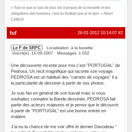
« Tout ce que je sais de plus sûr à propos de la moralité et des
obligations des hommes, c'est au football que je le dois. » Albert
CAMUS
Hors ligne
fuf
26-01-2012 10:14:07
#2
Le F de SRFC
Localisation: à la buvette
Inscrit(e): 15-09-2007
Messages: 1 032
Une découverte récente pour moi c'est "PORTUGAL" de
Pedrosa. Un récit magnifique qui raconte son voyage.
PEDROSA est un habitué des "carnets de voyages" il a
la particularité de dessiner à partir de ses photos.
Je suis fan en général de son travail mais si vous
souhaitez connaitre la Bande dessinée, PEDROSA fait
partie des acteurs majeures et je pense que le découvrir
à partir de "PORTUGAL" est une bonne entrée en
matière.
J'ai eu la chance de me voir offrir le dernier Davodeau "