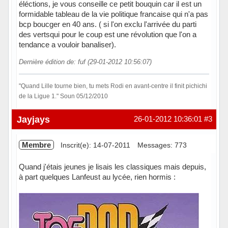
éléctions, je vous conseille ce petit bouquin car il est un
formidable tableau de la vie politique francaise qui n'a pas
bcp boucger en 40 ans. ( si l'on exclu l'arrivée du parti
des vertsqui pour le coup est une révolution que l'on a
tendance a vouloir banaliser).
Dernière édition de: fuf (29-01-2012 10:56:07)
"Quand Lille tourne bien, tu mets Rodi en avant-centre il finit pichichi
de la Ligue 1." Soun 05/12/2010
Hors ligne
Jayjays
26-01-2012 10:36:01
#3
Membre
Inscrit(e): 14-07-2011
Messages: 773
Quand j'étais jeunes je lisais les classiques mais depuis,
à part quelques Lanfeust au lycée, rien hormis :