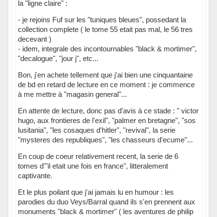
la "ligne claire" :
- je rejoins Fuf sur les "tuniques bleues", possedant la
collection complete ( le tome 55 etait pas mal, le 56 tres
decevant )
- idem, integrale des incontournables "black & mortimer",
"decalogue", "jour j", etc...
Bon, j'en achete tellement que j'ai bien une cinquantaine
de bd en retard de lecture en ce moment : je commence
à me mettre à "magasin general"...
En attente de lecture, donc pas d'avis à ce stade : " victor
hugo, aux frontieres de l'exil", "palmer en bretagne", "sos
lusitania", "les cosaques d'hitler", "revival", la serie
"mysteres des republiques", "les chasseurs d'ecume"...
En coup de coeur relativement recent, la serie de 6
tomes d'"il etait une fois en france", litteralement
captivante.
Et le plus poilant que j'ai jamais lu en humour : les
parodies du duo Veys/Barral quand ils s'en prennent aux
monuments "black & mortimer" ( les aventures de philip