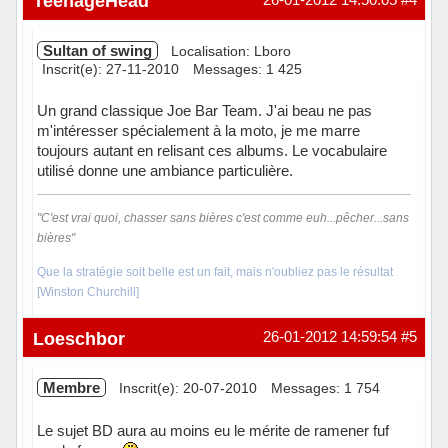
TeenageHead
Sultan of swing
Localisation: Lboro
Inscrit(e): 27-11-2010
Messages: 1 425
Un grand classique Joe Bar Team. J'ai beau ne pas
m'intéresser spécialement à la moto, je me marre
toujours autant en relisant ces albums. Le vocabulaire
utilisé donne une ambiance particulière.
"C'est vrai quoi, chasser sans bières c'est comme euh...pêcher...sans
bières"
Que la stratégie soit belle est un fait, mais n'oubliez pas le résultat
[Winston Churchill]
Hors ligne
Loeschbor
26-01-2012 14:59:54
#5
Membre
Inscrit(e): 20-07-2010
Messages: 1 754
Le sujet BD aura au moins eu le mérite de ramener fuf