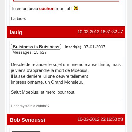
Tu es un beau
cochon
mon fuf !
La bise.
Hors ligne
lauig
10-03-2012 16:31:32
#7
Buisiness is Buisiness
Inscrit(e): 07-01-2007
Messages: 15 627
Désolé de relancer le sujet sur une note aussi triste, mais
je viens d'apprendre la mort de Moebius.
Il laisse derrière lui une oeuvre tellement
impressionnante, un Grand Monsieur.
Salut Moebius, et merci pour tout.
Hear my train a comin' ?
Hors ligne
Bob Senoussi
10-03-2012 23:16:50
#8