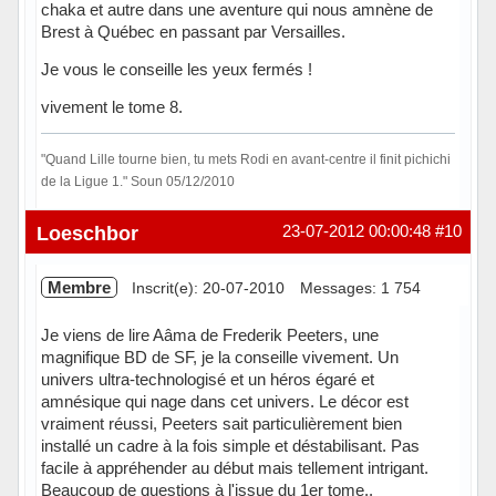
chaka et autre dans une aventure qui nous amnène de
Brest à Québec en passant par Versailles.
Je vous le conseille les yeux fermés !
vivement le tome 8.
"Quand Lille tourne bien, tu mets Rodi en avant-centre il finit pichichi
de la Ligue 1." Soun 05/12/2010
Hors ligne
Loeschbor
23-07-2012 00:00:48
#10
Membre
Inscrit(e): 20-07-2010
Messages: 1 754
Je viens de lire Aâma de Frederik Peeters, une
magnifique BD de SF, je la conseille vivement. Un
univers ultra-technologisé et un héros égaré et
amnésique qui nage dans cet univers. Le décor est
vraiment réussi, Peeters sait particulièrement bien
installé un cadre à la fois simple et déstabilisant. Pas
facile à appréhender au début mais tellement intrigant.
Beaucoup de questions à l'issue du 1er tome..