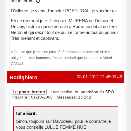
sur le forum.
D'ailleurs, je viens d'acheter PORTUGAL, je vais lire ça.
En ce moment je lis l'intégrale MURENA de Dufaux et
Delaby, histoire qui se déroule à Rome au début de l'ère
Néron et qui décrit tout ce qui se trame autour du pouvoir.
Très prenant et captivant.
« Tout ce que je sais de plus sûr à propos de la moralité et des
obligations des hommes, c'est au football que je le dois. » Albert
CAMUS
Hors ligne
Rodighiero
28-01-2012 12:46:00
#6
Le phare breton
Localisation: Au panthéon du SRO
Inscrit(e): 01-10-2006
Messages: 13 242
fuf a écrit:
Sinon, toujours sur Davodeau, pour le connaitre je
vous conseille LULUE FEMME NUE