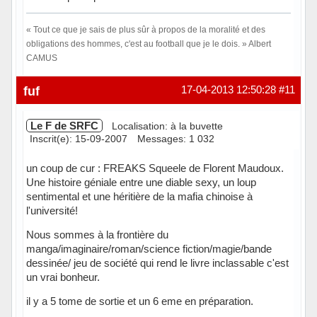
« Tout ce que je sais de plus sûr à propos de la moralité et des
obligations des hommes, c'est au football que je le dois. » Albert
CAMUS
Hors ligne
fuf
17-04-2013 12:50:28
#11
Le F de SRFC
Localisation: à la buvette
Inscrit(e): 15-09-2007
Messages: 1 032
un coup de cur : FREAKS Squeele de Florent Maudoux.
Une histoire géniale entre une diable sexy, un loup
sentimental et une héritière de la mafia chinoise à
l'université!
Nous sommes à la frontière du
manga/imaginaire/roman/science fiction/magie/bande
dessinée/ jeu de société qui rend le livre inclassable c'est
un vrai bonheur.
il y a 5 tome de sortie et un 6 eme en préparation.