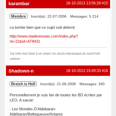
Hors ligne
karambar
18-10-2013 13:56:28
#15
Membre
Inscrit(e): 22-07-2006
Messages: 5 214
ca tombe bien que ce sujet soit deterré
http://www.staderennais.com/index.php?
rb=22&id=AT8431
J'ai volé mon âme à un clown Un cloclo mécanique du rock'n'roll
cartoon
En ligne
Shadown-n
18-10-2013 15:49:33
#16
Breizh is Hell
Inscrit(e): 21-06-2008
Messages: 340
Personellement je suis fan de toutes les BD écrites par
LEO. A savoir:
- Les Mondes D'Aldebaran:
Aldébaran/Beltegueuse/Antares