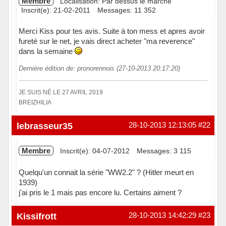
Membre
Localisation: Par dessus le marché
Inscrit(e): 21-02-2011
Messages: 11 352
Merci Kiss pour tes avis. Suite à ton mess et apres avoir
fureté sur le net, je vais direct acheter "ma reverence"
dans la semaine
Dernière édition de: pronorennois (27-10-2013 20:17:20)
JE SUIS NÉ LE 27 AVRIL 2019
BREIZHILIA
Hors ligne
lebrasseur35
28-10-2013 12:13:05
#22
Membre
Inscrit(e): 04-07-2012
Messages: 3 115
Quelqu'un connait la série "WW2.2" ? (Hitler meurt en
1939)
j'ai pris le 1 mais pas encore lu. Certains aiment ?
Hors ligne
Kissifrott
28-10-2013 14:42:29
#23