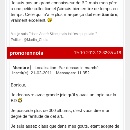
Je suis pas un grand connaisseur de BD mais mon père
a une petite collection et j'aimais bien en lire de temps en
temps. Celle qui m'a le plus marqué ça doit être
Sambre
,
vraiment excellent.
Moi je suis Edson André Sitoe, mais toi t'es qui putain ?
Twitter : @Martin_Chois
Hors ligne
pronorennois
19-10-2013 12:32:35
#18
Membre
Localisation: Par dessus le marché
Inscrit(e): 21-02-2011
Messages: 11 352
Bonjour,
Je decouvre avec grande joie qu'il y avait un topic sur la
BD
Je possede plus de 300 albums, c'est vous dire mon
degré de fanitude de cet art...
Je suis assez classique dans mes gouts, etant adepte de