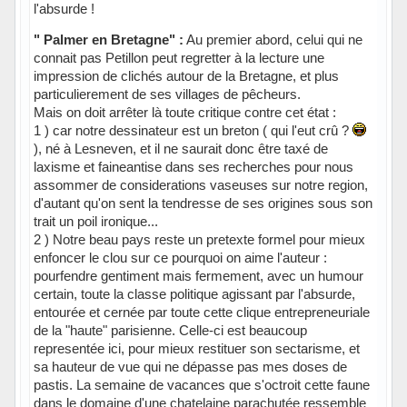
l'absurde !
" Palmer en Bretagne" :
Au premier abord, celui qui ne
connait pas Petillon peut regretter à la lecture une
impression de clichés autour de la Bretagne, et plus
particulierement de ses villages de pêcheurs.
Mais on doit arrêter là toute critique contre cet état :
1 ) car notre dessinateur est un breton ( qui l'eut crû ?
), né à Lesneven, et il ne saurait donc être taxé de
laxisme et faineantise dans ses recherches pour nous
assommer de considerations vaseuses sur notre region,
d'autant qu'on sent la tendresse de ses origines sous son
trait un poil ironique...
2 ) Notre beau pays reste un pretexte formel pour mieux
enfoncer le clou sur ce pourquoi on aime l'auteur :
pourfendre gentiment mais fermement, avec un humour
certain, toute la classe politique agissant par l'absurde,
entourée et cernée par toute cette clique entrepreneuriale
de la "haute" parisienne. Celle-ci est beaucoup
representée ici, pour mieux restituer son sectarisme, et
sa hauteur de vue qui ne dépasse pas mes doses de
pastis. La semaine de vacances que s'octroit cette faune
dans le domaine d'une chatelaine parachutée ressemble