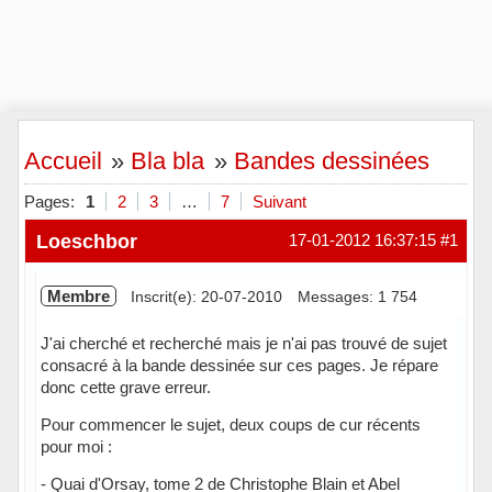
Accueil
»
Bla bla
»
Bandes dessinées
Pages:
1
2
3
…
7
Suivant
Loeschbor
17-01-2012 16:37:15
#1
Membre
Inscrit(e): 20-07-2010
Messages: 1 754
J'ai cherché et recherché mais je n'ai pas trouvé de sujet
consacré à la bande dessinée sur ces pages. Je répare
donc cette grave erreur.
Pour commencer le sujet, deux coups de cur récents
pour moi :
- Quai d'Orsay, tome 2 de Christophe Blain et Abel