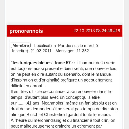
pronorennois
22-10-2013 08:24:46
#19
Membre
Localisation: Par dessus le marché
Inscrit(e): 21-02-2011
Messages: 11 352
"les tuniques bleues" tome 57 :
si l'humour de la serie
est toujours aussi present et bien senti, une nouvelle fois,
on ne peut en dire autant du scenario, dont le manque
d'inspiration et d'originalité prefigure un accouchement
difficile en amont...
Il est tres difficile de continuer à se renouveler dans le
temps, d'autant plus avec un concept qui s'etire
sur.........41 ans. Neanmoins, même un fan absolu est en
droit de se demander s'il ne serait pas temps de dire stop
afin que Blutch et Chesterfield gardent toute leur aura.
A l'heure du merchandising et du financier à tout crin, on
peut malheureusement craindre un etirement par