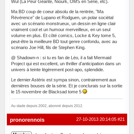
Wul (La Peur Géante, Niourk, OMS en Série, etc).
Ma BD coup de coeur absolu de la rentrée, "Ma
Révérence" de Lupano et Rodguen, un polar sociétal
avec un scénario monstrueux, un dessin en ligne clair
vraiment cool et un humour merveilleux, en un seul
volume en plus. Et côté comics, Locke & Key tome 5,
peut-être la meilleure BD tout genre confondu, avec au
scénario Joe Hill, fils de Stephen King.
@ Shadown-n : si tu es fan de Léo, il a fait Mermaid
Project qui est excellent, un thriller d'anticipation dans un
univers à teinte légèrement post-apo, splendide.
Le dernier Astérix est sympa sinon, contrairement aux
dernières bouses de la série. Et je conclurais sur la sortie
le 15 novembre de Blacksad tome 5
Au stade depuis 2002, abonné depuis 2012.
Hors ligne
pronorennois
27-10-2013 20:14:05
#21