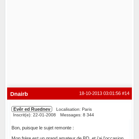
Dnairb
18-10-2013 03:01:56
#14
Evêr ed Ruednev
Localisation: Paris
Inscrit(e): 22-01-2008
Messages: 8 344
Bon, puisque le sujet remonte :
Mon frère est un grand amateur de BD, et j'ai l'occasion