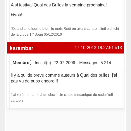
A si festival Quai des Bulles la semaine prochaine!
bisou!
"Quand Lille tourne bien, tu mets Rodi en avant-centre il finit pichichi
de la Ligue 1." Soun 05/12/2010
Hors ligne
karambar
17-10-2013 19:27:51
#13
Membre
Inscrit(e): 22-07-2006
Messages: 5 214
il y a qui de prevu comme auteurs à Quai des bulles j'ai
pas vu de pubs encore !!
J'ai volé mon âme à un clown Un cloclo mécanique du rock'n'roll
cartoon
En ligne