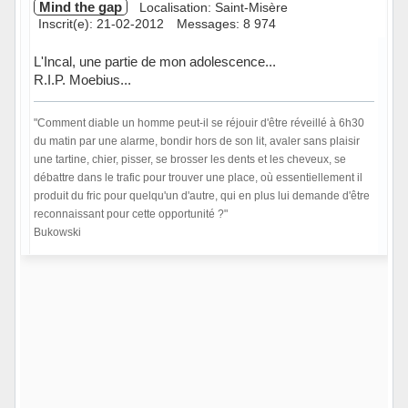
Mind the gap
Localisation: Saint-Misère
Inscrit(e): 21-02-2012
Messages: 8 974
L'Incal, une partie de mon adolescence...
R.I.P. Moebius...
"Comment diable un homme peut-il se réjouir d'être réveillé à 6h30
du matin par une alarme, bondir hors de son lit, avaler sans plaisir
une tartine, chier, pisser, se brosser les dents et les cheveux, se
débattre dans le trafic pour trouver une place, où essentiellement il
produit du fric pour quelqu'un d'autre, qui en plus lui demande d'être
reconnaissant pour cette opportunité ?"
Bukowski
Hors ligne