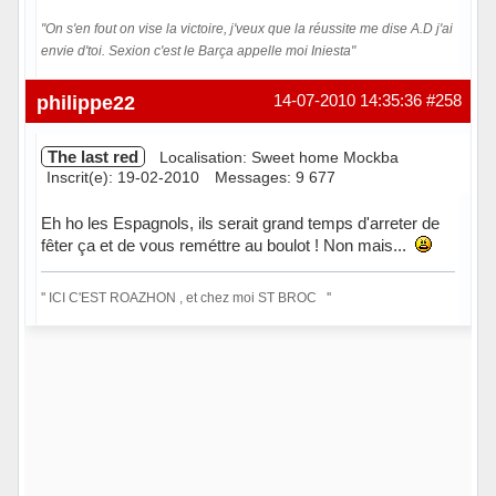
"On s'en fout on vise la victoire, j'veux que la réussite me dise A.D j'ai
envie d'toi. Sexion c'est le Barça appelle moi Iniesta"
Hors ligne
philippe22
14-07-2010 14:35:36
#258
The last red
Localisation: Sweet home Mockba
Inscrit(e): 19-02-2010
Messages: 9 677
Eh ho les Espagnols, ils serait grand temps d'arreter de
fêter ça et de vous reméttre au boulot ! Non mais...
'' ICI C'EST ROAZHON , et chez moi ST BROC ''
Hors ligne