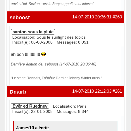
envie d'toi. Sexion c'est le Barça appelle moi Iniesta"
Hors ligne
seboost
14-07-2010 20:36:31
#260
santon sous la pluie
Localisation: Sous le sunlight des topics
Inscrit(e): 06-08-2006
Messages: 8 051
ah bon !!!!!!!!!!!!!
Dernière édition de: seboost (14-07-2010 20:36:46)
"Le stade Rennais, Frédéric Dard et Johnny Winter aussi"
Hors ligne
Dnairb
14-07-2010 22:12:03
#261
Evêr ed Ruednev
Localisation: Paris
Inscrit(e): 22-01-2008
Messages: 8 344
James10 a écrit: