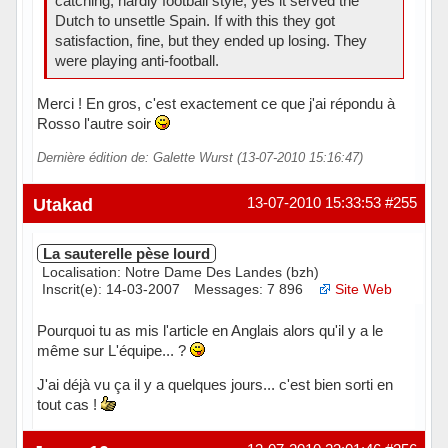
catching, hardly football style, yes it served the
Dutch to unsettle Spain. If with this they got
satisfaction, fine, but they ended up losing. They
were playing anti-football.
Merci ! En gros, c'est exactement ce que j'ai répondu à
Rosso l'autre soir
Dernière édition de: Galette Wurst (13-07-2010 15:16:47)
Utakad
13-07-2010 15:33:53
#255
La sauterelle pèse lourd
Localisation: Notre Dame Des Landes (bzh)
Inscrit(e): 14-03-2007
Messages: 7 896
Site Web
Pourquoi tu as mis l'article en Anglais alors qu'il y a le
même sur L'équipe... ?
J'ai déjà vu ça il y a quelques jours... c'est bien sorti en
tout cas !
Hors ligne