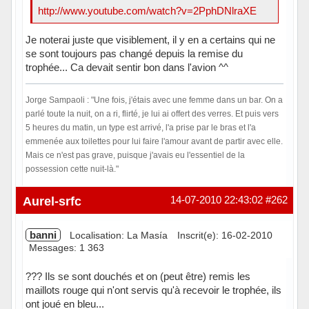
http://www.youtube.com/watch?v=2PphDNlraXE
Je noterai juste que visiblement, il y en a certains qui ne
se sont toujours pas changé depuis la remise du
trophée... Ca devait sentir bon dans l'avion ^^
Jorge Sampaoli : "Une fois, j'étais avec une femme dans un bar. On a
parlé toute la nuit, on a ri, flirté, je lui ai offert des verres. Et puis vers
5 heures du matin, un type est arrivé, l'a prise par le bras et l'a
emmenée aux toilettes pour lui faire l'amour avant de partir avec elle.
Mais ce n'est pas grave, puisque j'avais eu l'essentiel de la
possession cette nuit-là."
Hors ligne
Aurel-srfc
14-07-2010 22:43:02
#262
banni
Localisation: La Masía
Inscrit(e): 16-02-2010
Messages: 1 363
??? Ils se sont douchés et on (peut être) remis les
maillots rouge qui n'ont servis qu'à recevoir le trophée, ils
ont joué en bleu...