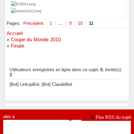
Hors ligne
Pages:
Précédent
1
…
9
10
11
Accueil
»
Coupe du Monde 2010
»
Finale
Utilisateurs enregistrés en ligne dans ce sujet:
0
, Invité(s):
2
[Bot] LinkupBot,
[Bot] ClaudeBot
aller à
Flux RSS du sujet