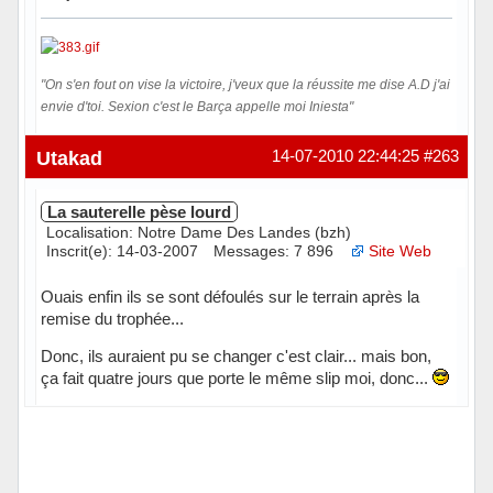
"On s'en fout on vise la victoire, j'veux que la réussite me dise A.D j'ai
envie d'toi. Sexion c'est le Barça appelle moi Iniesta"
Hors ligne
Utakad
14-07-2010 22:44:25
#263
La sauterelle pèse lourd
Localisation: Notre Dame Des Landes (bzh)
Inscrit(e): 14-03-2007
Messages: 7 896
Site Web
Ouais enfin ils se sont défoulés sur le terrain après la
remise du trophée...
Donc, ils auraient pu se changer c'est clair... mais bon,
ça fait quatre jours que porte le même slip moi, donc...
Hors ligne