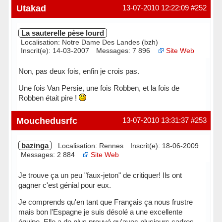
Utakad
13-07-2010 12:22:09
#252
La sauterelle pèse lourd
Localisation: Notre Dame Des Landes (bzh)
Inscrit(e): 14-03-2007
Messages: 7 896
Site Web
Non, pas deux fois, enfin je crois pas.
Une fois Van Persie, une fois Robben, et la fois de
Robben était pire !
Hors ligne
Mouchedusrfc
13-07-2010 13:31:37
#253
bazinga
Localisation: Rennes
Inscrit(e): 18-06-2009
Messages: 2 884
Site Web
Je trouve ça un peu "faux-jeton" de critiquer! Ils ont
gagner c'est génial pour eux.
Je comprends qu'en tant que Français ça nous frustre
mais bon l'Espagne je suis désolé a une excellente
équipe. Elle a de plus prouvé qu'avec plusieurs cadres