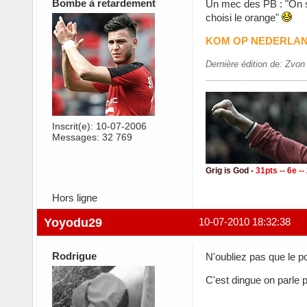
Bombe à retardement
Un mec des PB : "On sa
choisi le orange"
KOM OP NEDERLA
Dernière édition de: Zvon
Inscrit(e): 10-07-2006
Messages: 32 769
Grig is God -
31pts -- 6e -
Hors ligne
Yoyodu29
10-07-2010 18:32:38
Rodrigue
N'oubliez pas que le p
C'est dingue on parle 