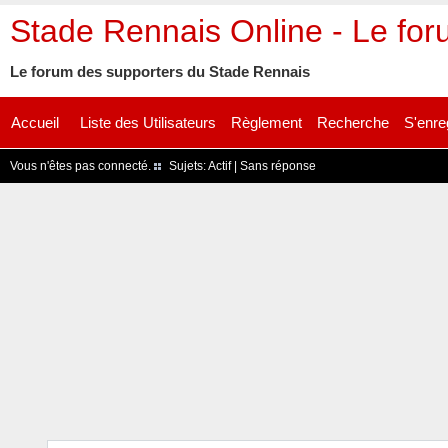
Stade Rennais Online - Le fo
Le forum des supporters du Stade Rennais
Accueil
Liste des Utilisateurs
Règlement
Recherche
S'enre
Vous n'êtes pas connecté.
Sujets:
Actif
|
Sans réponse