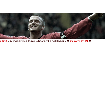
- 21/34
- A looser is a loser who can't spell loser - ❤
27 avril 2019
❤