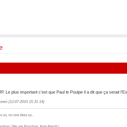
e
JP. Le plus important c'est que Paul le Poulpe il a dit que ça serait l'
oneri (12-07-2010 15:31:14)
s us, no one likes us...
zhon ! We are Roazhon, from Breizh !