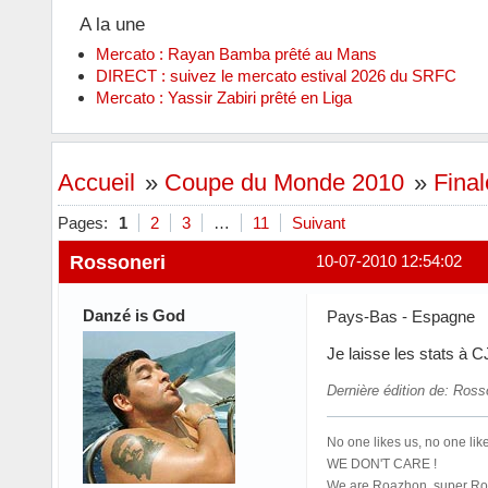
A la une
Mercato : Rayan Bamba prêté au Mans
DIRECT : suivez le mercato estival 2026 du SRFC
Mercato : Yassir Zabiri prêté en Liga
Accueil
»
Coupe du Monde 2010
»
Final
Pages:
1
2
3
…
11
Suivant
Rossoneri
10-07-2010 12:54:02
Danzé is God
Pays-Bas - Espagne
Je laisse les stats à C
Dernière édition de: Ross
No one likes us, no one like
WE DON'T CARE !
We are Roazhon, super Roa