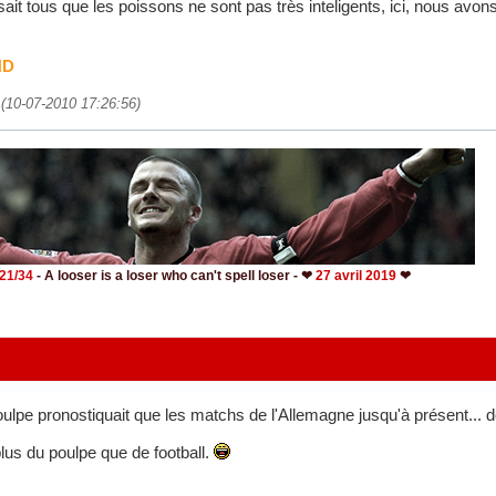
it tous que les poissons ne sont pas très inteligents, ici, nous avons
ND
 (10-07-2010 17:26:56)
- 21/34
- A looser is a loser who can't spell loser - ❤
27 avril 2019
❤
oulpe pronostiquait que les matchs de l'Allemagne jusqu'à présent... 
plus du poulpe que de football.