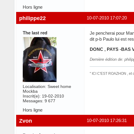
Hors ligne
philippe22
10-07-2010 17:07:20
The last red
Je pencherai pour Mani
dit p-b Paulo lui est res
DONC , PAYS -BAS
Dernière édition de: phil
'' ICI C'EST ROAZHON , et
Localisation: Sweet home
Mockba
Inscrit(e): 19-02-2010
Messages: 9 677
Hors ligne
Zvon
10-07-2010 17:26:31