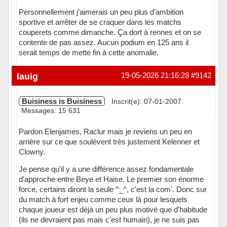
Personnellement j’aimerais un peu plus d’ambition
sportive et arrêter de se craquer dans les matchs
couperets comme dimanche. Ça dort à rennes et on se
contente de pas assez. Aucun podium en 125 ans il
serait temps de mette fin à cette anomalie.
Hors ligne
lauig
19-05-2026 21:16:28
#9142
Buisiness is Buisiness
Inscrit(e): 07-01-2007
Messages: 15 631
Pardon Elenjames, Raclur mais je reviens un peu en
arrière sur ce que soulèvent très justement Kelenner et
Clowny.
Je pense qu'il y a une différence assez fondamentale
d'approche entre Beye et Haise. Le premier son énorme
force, certains diront la seule ^_^, c'est la com'. Donc sur
du match à fort enjeu comme ceux là pour lesquels
chaque joueur est déjà un peu plus motivé que d'habitude
(ils ne devraient pas mais c'est humain), je ne suis pas