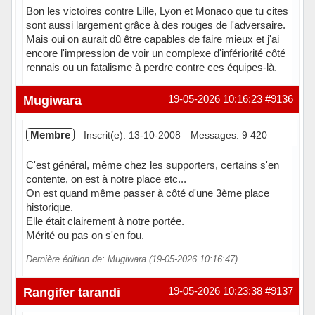
Bon les victoires contre Lille, Lyon et Monaco que tu cites
sont aussi largement grâce à des rouges de l'adversaire.
Mais oui on aurait dû être capables de faire mieux et j'ai
encore l'impression de voir un complexe d'infériorité côté
rennais ou un fatalisme à perdre contre ces équipes-là.
En ligne
Mugiwara
19-05-2026 10:16:23
#9136
Membre
Inscrit(e): 13-10-2008
Messages: 9 420
C'est général, même chez les supporters, certains s'en
contente, on est à notre place etc...
On est quand même passer à côté d'une 3ème place
historique.
Elle était clairement à notre portée.
Mérité ou pas on s'en fou.
Dernière édition de: Mugiwara (19-05-2026 10:16:47)
Hors ligne
Rangifer tarandi
19-05-2026 10:23:38
#9137