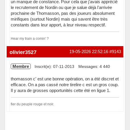
un manque de constance. Pour cela que j'avais apprécié
le recrutement de Nordin ou que je salue déjà l'arrivée
prochaine de Thomasson, pas des joueurs absolument
mirifiques (surtout Nordin) mais qui savent être très
constants dans leur apport, à leur niveau respectif.
Hear my train a comin' ?
Hors ligne
olivier3527
19-05-2026 22:52:16
#9143
Membre
Inscrit(e): 07-11-2013
Messages: 4 440
thomasson c' est une bonne opération, on a été discret et
efficace. On a pas cassé notre tirelire c est un gros coup.
Il y aura de grosses opportunités cette été en ligue 1.
fier du peuple rouge et noir.
Hors ligne