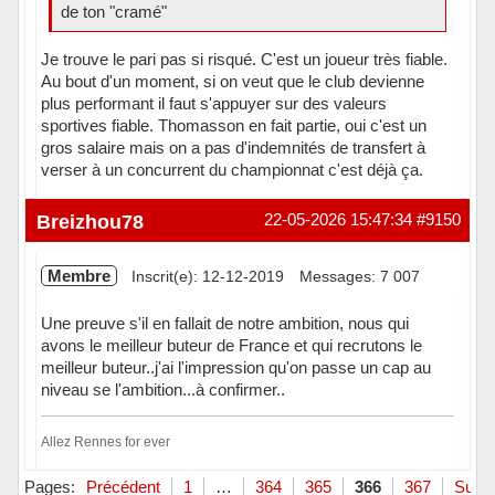
de ton "cramé"
Je trouve le pari pas si risqué. C'est un joueur très fiable.
Au bout d'un moment, si on veut que le club devienne
plus performant il faut s'appuyer sur des valeurs
sportives fiable. Thomasson en fait partie, oui c'est un
gros salaire mais on a pas d'indemnités de transfert à
verser à un concurrent du championnat c'est déjà ça.
Hors ligne
Breizhou78
22-05-2026 15:47:34
#9150
Membre
Inscrit(e): 12-12-2019
Messages: 7 007
Une preuve s'il en fallait de notre ambition, nous qui
avons le meilleur buteur de France et qui recrutons le
meilleur buteur..j'ai l'impression qu'on passe un cap au
niveau se l'ambition...à confirmer..
Allez Rennes for ever
Hors ligne
Pages:
Précédent
1
…
364
365
366
367
Suiva