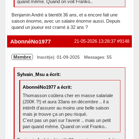
quand même. Quand on voit Franko..
Benjamin André a bientôt 36 ans, et a encore fait une
saison énorme, avec un salaire énorme aussi. Depuis
quand un joueur est cramé à 32 ans ?
Hors ligne
AbonnéNo1977
21-05-2026 13:28:37
#9148
Membre
Inscrit(e): 01-09-2025
Messages: 55
Sylvain_Msu a écrit:
AbonnéNo1977 a écrit:
Thomasson coûtera cher en masse salariale
(200K ?!) et aura 33ans en décembre .. il a
intérêt d'assurer au moins une belle saison
mais je trouve ça un peu risqué.
C'est pas un pari sur l'avenir .. mais un petit
pari quand même. Quand on voit Franko..