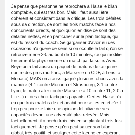
Je pense que personne ne reprochera à Haise le bilan
comptable, qui est très bon. Mais il faut aussi être
cohérent et consistant dans la critique. Les trois défaites
sous sa direction, ce sont les trois matchs face à nos
concurrents directs, et quoi qu'on en dise ce sont des
défaites nettes, et en particulier sur le plan tactique, qui
est du ressort du coach. Se gargariser d'avoir eu des
occasions n'a guère de sens si on occulte le fait qu'on se
retrouve mené 2-0 au bout de 10 minutes, ce qui modifie
forcément la physionomie du match par la suite. Avec
Beye on a fait aussi un paquet de matchs de ce genre
contre des gros (au Parc, à Marseille en CDF, à Lens, à
Monaco) MAIS on a aussi gagné plusieurs chocs avec la
manière (4-1 contre Monaco et Strasbourg, 3-1 contre
Lyon, le match aller contre Marseille à 10 contre 11, 2-0 à
Lille...) et des choix tactiques payants. Certes, Haise n'a
eu que trois matchs de cet acabit pour se tester, et c'est
trop peu pour se faire une opinion définitive de ses
capacités devant une adversité plus relevée. Mais
factuellement, il a perdu trois fois en se plantant trois fois
tactiquement. Je pense qu'on peut saluer son bilan
global, très positif, et souligner cette lacune en espérant