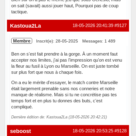
on sait (savait) aussi jouer haut, Pourquoi pas de coup
tactique.
En ligne
Kastoua2La
18-05-2026 20:41:39
#9127
Membre
Inscrit(e): 28-05-2025
Messages: 1 489
Ben on s'est fait prendre à la gorge. À un moment faut
accepter nos limites, j'ai pas l'impression qu'on est venu
la fleur au fusil à Lyon ou Marseille. On est juste tombé
sur plus fort que nous à chaque fois.
On a eu le mérite d'essayer, le match contre Marseille
était largement prenable sans nos conneries et notre
manque de réalisme. Mais si tu ne concrétise pas tes
temps fort et en plus tu donnes des buts, c'est
compliqué.
Dernière édition de: Kastoua2La (18-05-2026 20:42:21)
Hors ligne
seboost
18-05-2026 20:53:25
#9128