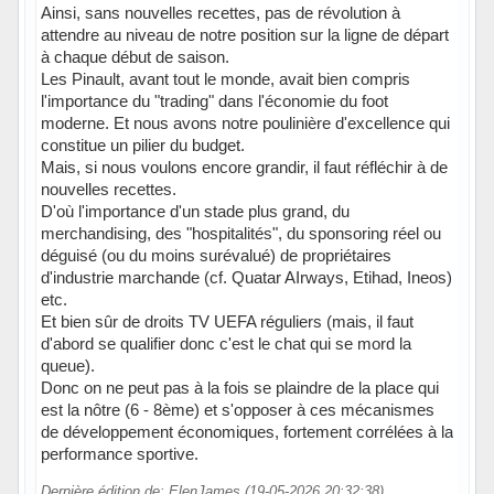
Ainsi, sans nouvelles recettes, pas de révolution à
attendre au niveau de notre position sur la ligne de départ
à chaque début de saison.
Les Pinault, avant tout le monde, avait bien compris
l'importance du "trading" dans l'économie du foot
moderne. Et nous avons notre poulinière d'excellence qui
constitue un pilier du budget.
Mais, si nous voulons encore grandir, il faut réfléchir à de
nouvelles recettes.
D'où l'importance d'un stade plus grand, du
merchandising, des "hospitalités", du sponsoring réel ou
déguisé (ou du moins surévalué) de propriétaires
d'industrie marchande (cf. Quatar AIrways, Etihad, Ineos)
etc.
Et bien sûr de droits TV UEFA réguliers (mais, il faut
d'abord se qualifier donc c'est le chat qui se mord la
queue).
Donc on ne peut pas à la fois se plaindre de la place qui
est la nôtre (6 - 8ème) et s'opposer à ces mécanismes
de développement économiques, fortement corrélées à la
performance sportive.
Dernière édition de: ElenJames (19-05-2026 20:32:38)