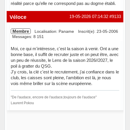
réalité parce qu’elle ne correspond pas au dogme établi.
Hors ligne
Véloce
19-05-2026 07:14:32
#9133
Membre
Localisation: Paname
Inscrit(e): 23-05-2006
Messages: 8 151
Moi, ce qui m'intéresse, c'est la saison à venir. Ont a une
bonne base, il suffit de recruter juste et on peut être, avec
un peu de réussite, le Lens de la saison 2026//2027, le
poil à gratter du QSG.
J'y crois, la clé c'est le recrutement, j'ai confiance dans le
club, les caisses sont pleine, l'ambition est là, je nous
vois même briller sur la scène européenne.
"De l'audace, encore de l'audace,toujours de l'audace"
Laurent Pokou
Hors ligne