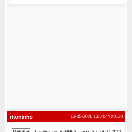
Hors ligne
ritoninho
19-05-2026 13:54:44
#9139
Membre
Localisation: RENNES
Inscrit(e): 29-07-2013