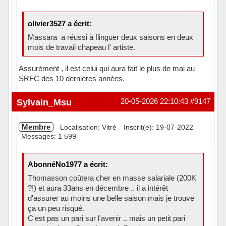
olivier3527 a écrit:
Massara a réussi à flinguer deux saisons en deux
mois de travail chapeau l' artiste.
Assurément , il est celui qui aura fait le plus de mal au
SRFC des 10 dernières années.
Hors ligne
Sylvain_Msu
20-05-2026 22:10:43
#9147
Membre
Localisation: Vitré
Inscrit(e): 19-07-2022
Messages: 1 599
AbonnéNo1977 a écrit:
Thomasson coûtera cher en masse salariale (200K
?!) et aura 33ans en décembre .. il a intérêt
d'assurer au moins une belle saison mais je trouve
ça un peu risqué.
C'est pas un pari sur l'avenir .. mais un petit pari