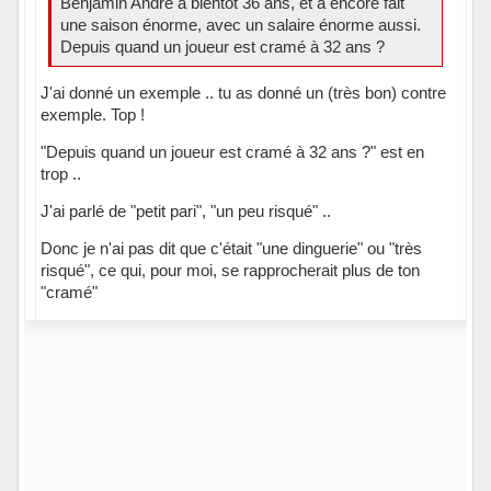
Benjamin André a bientôt 36 ans, et a encore fait
une saison énorme, avec un salaire énorme aussi.
Depuis quand un joueur est cramé à 32 ans ?
J'ai donné un exemple .. tu as donné un (très bon) contre
exemple. Top !
"Depuis quand un joueur est cramé à 32 ans ?" est en
trop ..
J'ai parlé de "petit pari", "un peu risqué" ..
Donc je n'ai pas dit que c'était "une dinguerie" ou "très
risqué", ce qui, pour moi, se rapprocherait plus de ton
"cramé"
Hors ligne