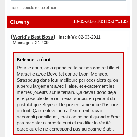
fier du peuple rouge et noir.
Hors ligne
Clowny
19-05-2026 10:11:50
#9135
World's Best Boss
Inscrit(e): 02-03-2011
Messages: 21 409
Kelenner a écrit:
Pour le coup, on a gagné cette saison contre Lille et
Marseille avec Beye (et contre Lyon, Monaco,
Strasbourg dans leur meilleure période) alors qu’on
a perdu largement avec Haise, et exactement les
mêmes joueurs sur le terrain. Ça devait donc déjà
être possible de faire mieux, surtout en partant du
postulat que Beye est le pire entraîneur de l’histoire
du foot. Ça n’enlève rien à l’excellent travail
accompli par ailleurs, mais on ne peut quand même
pas raconter n’importe quoi et modifier la réalité
parce qu’elle ne correspond pas au dogme établi.