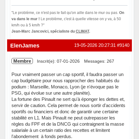
"Le problème, ce n'est pas le fait qu'on aille dans le mur ou pas.
On
va dans le mur !
Le problème, c'est à quelle vitesse on y va, à 50
km/h ou à 5 km/h ?"
Jean-Marc Jancovici, spécialiste du
CLIMAT
.
Hors ligne
ElenJames
19-05-2026 20:27:31
#9140
Membre
Inscrit(e): 07-01-2026
Messages: 267
Pour vraiment passer un cap sportif, il faudra passer un
cap budgétaire pour nous rapprocher des habitués du
podium : Marseille, Monaco, Lyon (je n'évoque pas le
PSG, qui évolue sur une autre planète).
La fortune des Pinault ne sert qu'à éponger les dettes et,
servir de caution. Cela permet de nous sortir d'accidents
sportifs ou financiers et donc de garantir une certaine
stabilité en L1. Mais Pinault ne peut outrepasser les
règles du FPF et de la DNCG qui contraignent la masse
salariale à un certain ratio des recettes et limitent
l'abondement à fonds perdus.