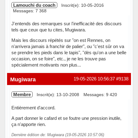
Lamouchi du coach
Inscrit(e): 10-05-2016
Messages: 7 368
J'entends des remarques sur l'inefficacité des discours
tels que ceux que tu cites, Mugiwara.
Mais les discours répétés sur "on est Rennes, on
n'arrivera jamais à franchir de palier", ou "c'est sûr on va
se prendre les pieds dans le tapis", "dès qu'on a une belle
occasion, on se foire", etc., je ne les trouve pas
spécialement motivants non plus...
Hors ligne
Mugiwara
19-05-2026 10:56:37
#9138
Membre
Inscrit(e): 13-10-2008
Messages: 9 420
Entièrement d'accord.
A part donner le cafard et se foutre une pression inutile,
ça n'apporte rien.
Dernière édition de: Mugiwara (19-05-2026 10:57:06)