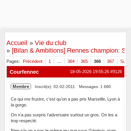
Accueil
»
Vie du club
»
[Bilan & Ambitions] Rennes champion: Scie
Pages:
Précédent
1
…
364
365
366
367
Suiva
Courfennec
18-05-2026 19:55:26
#9126
Membre
Inscrit(e): 02-02-2011
Messages: 1 680
Ce qui me frustre, c'est qu'on a pas pris Marseille, Lyon à
la gorge.
On n'a pas surpris l'adversaire surtout un gros. On les a
trop respecté.
Bien sûr on a pas le même jeu que sous Génésio, mais