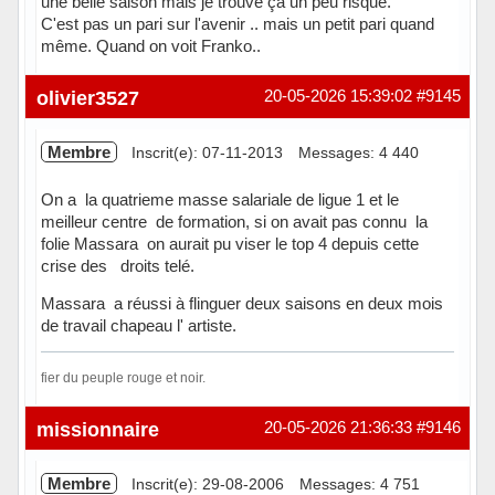
une belle saison mais je trouve ça un peu risqué.
C'est pas un pari sur l'avenir .. mais un petit pari quand
même. Quand on voit Franko..
Hors ligne
olivier3527
20-05-2026 15:39:02
#9145
Membre
Inscrit(e): 07-11-2013
Messages: 4 440
On a la quatrieme masse salariale de ligue 1 et le
meilleur centre de formation, si on avait pas connu la
folie Massara on aurait pu viser le top 4 depuis cette
crise des droits telé.
Massara a réussi à flinguer deux saisons en deux mois
de travail chapeau l' artiste.
fier du peuple rouge et noir.
Hors ligne
missionnaire
20-05-2026 21:36:33
#9146
Membre
Inscrit(e): 29-08-2006
Messages: 4 751