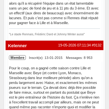
alors qu’il a récupéré l’équipe dans un état lamentable
sans un pec de fond de jeu et à 11 pts du 3 éme. Et avec
un effectif (aux dires de beaucoup) avec énormément de
lacunes. Et puis c’est pas comme si Rennes était réputé
pour gagner face à Lille et à Marseille.
"Le stade Rennais, Frédéric Dard et Johnny Winter aussi"
Hors ligne
Kelenner
19-05-2026 07:11:34
#9132
Membre
Inscrit(e): 13-01-2015
Messages: 8 953
Pour le coup, on a gagné cette saison contre Lille et
Marseille avec Beye (et contre Lyon, Monaco,
Strasbourg dans leur meilleure période) alors qu’on a
perdu largement avec Haise, et exactement les mêmes
joueurs sur le terrain. Ça devait donc déjà être possible
de faire mieux, surtout en partant du postulat que Beye
est le pire entraîneur de l’histoire du foot. Ça n’enlève rien
à l’excellent travail accompli par ailleurs, mais on ne peut
quand même pas raconter n’importe quoi et modifier la