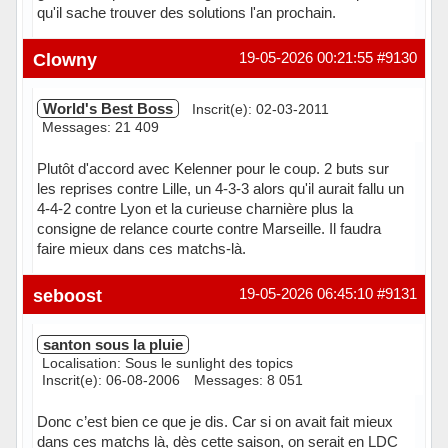
qu'il sache trouver des solutions l'an prochain.
Hors ligne
Clowny
19-05-2026 00:21:55
#9130
World's Best Boss
Inscrit(e): 02-03-2011
Messages: 21 409
Plutôt d'accord avec Kelenner pour le coup. 2 buts sur
les reprises contre Lille, un 4-3-3 alors qu'il aurait fallu un
4-4-2 contre Lyon et la curieuse charnière plus la
consigne de relance courte contre Marseille. Il faudra
faire mieux dans ces matchs-là.
En ligne
seboost
19-05-2026 06:45:10
#9131
santon sous la pluie
Localisation: Sous le sunlight des topics
Inscrit(e): 06-08-2006
Messages: 8 051
Donc c’est bien ce que je dis. Car si on avait fait mieux
dans ces matchs là, dès cette saison, on serait en LDC