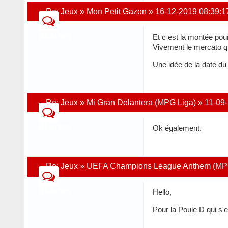
Re:
Jeux
»
Mon Petit Gazon
»
16-12-2019 08:39:1
dkartes
Et c est la montée po
Vivement le mercato q
Une idée de la date du
Re:
Jeux
»
Mi Gran Delantera (MPG Liga)
»
11-09
dkartes
Ok également.
Re:
Jeux
»
UEFA Champions League Anthem (MP
dkartes
Hello,
Pour la Poule D qui s'