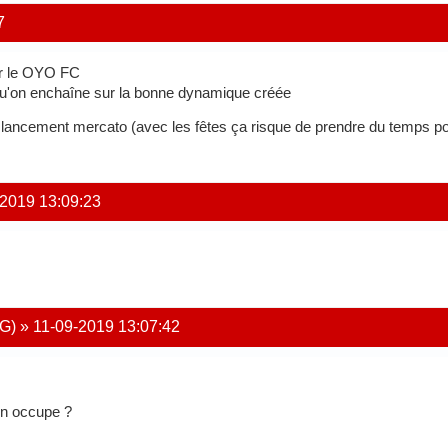
7
ur le OYO FC
u'on enchaîne sur la bonne dynamique créée
 lancement mercato (avec les fêtes ça risque de prendre du temps po
-2019 13:09:23
G)
»
11-09-2019 13:07:42
en occupe ?