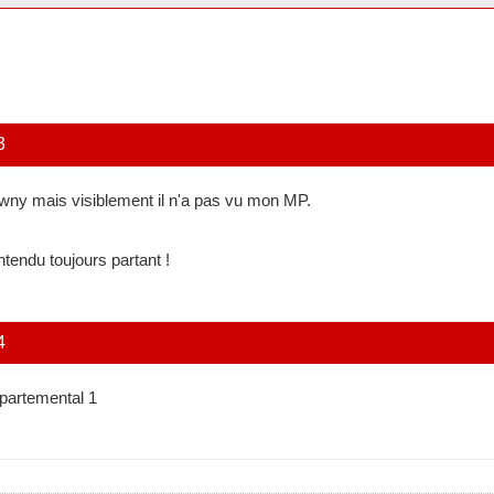
3
owny mais visiblement il n'a pas vu mon MP.
endu toujours partant !
4
partemental 1