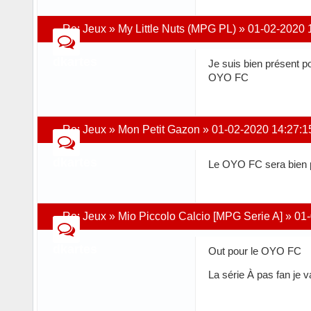
Re:
Jeux
»
My Little Nuts (MPG PL)
»
01-02-2020 
dkartes
Je suis bien présent p
OYO FC
Re:
Jeux
»
Mon Petit Gazon
»
01-02-2020 14:27:1
dkartes
Le OYO FC sera bien 
Re:
Jeux
»
Mio Piccolo Calcio [MPG Serie A]
»
01-
dkartes
Out pour le OYO FC
La série À pas fan je va