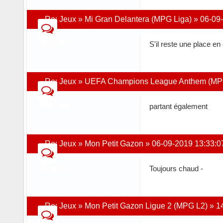
Re:
Jeux
»
Mi Gran Delantera (MPG Liga)
»
06-09
dkartes
S'il reste une place en
Re:
Jeux
»
UEFA Champions League Anthem (MP
dkartes
partant également
Re:
Jeux
»
Mon Petit Gazon
»
06-09-2019 13:33:0
dkartes
Toujours chaud -
Re:
Jeux
»
Mon Petit Gazon Ligue 2 (MPG L2)
»
1