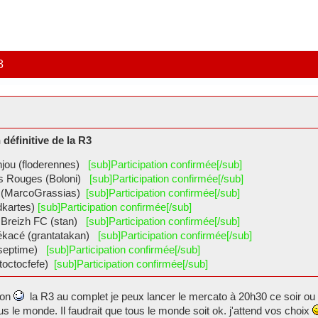
8
définitive de la R3
njou (floderennes)
[sub]Participation confirmée[/sub]
es Rouges (Boloni)
[sub]Participation confirmée[/sub]
 (MarcoGrassias)
[sub]Participation confirmée[/sub]
dkartes)
[sub]Participation confirmée[/sub]
 Breizh FC (stan)
[sub]Participation confirmée[/sub]
iékacé (grantatakan)
[sub]Participation confirmée[/sub]
(septime)
[sub]Participation confirmée[/sub]
toctocfefe)
[sub]Participation confirmée[/sub]
ion
la R3 au complet je peux lancer le mercato à 20h30 ce soir ou 
us le monde. Il faudrait que tous le monde soit ok. j'attend vos choix