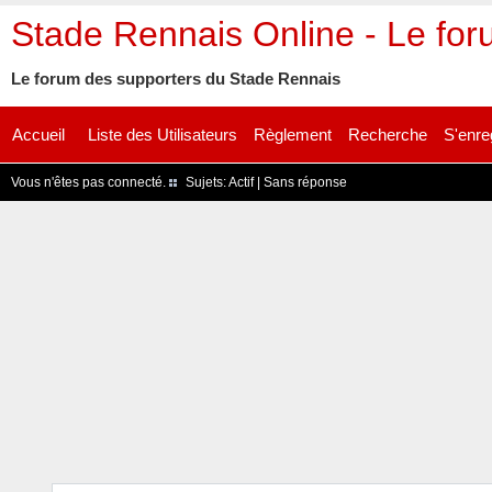
Stade Rennais Online - Le fo
Le forum des supporters du Stade Rennais
Accueil
Liste des Utilisateurs
Règlement
Recherche
S'enre
Vous n'êtes pas connecté.
Sujets:
Actif
|
Sans réponse