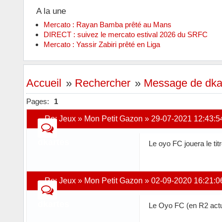
A la une
Mercato : Rayan Bamba prêté au Mans
DIRECT : suivez le mercato estival 2026 du SRFC
Mercato : Yassir Zabiri prêté en Liga
Accueil
»
Rechercher
»
Message de dka
Pages:
1
Re:
Jeux
»
Mon Petit Gazon
»
29-07-2021 12:43:5
dkartes
Le oyo FC jouera le tit
Re:
Jeux
»
Mon Petit Gazon
»
02-09-2020 16:21:0
dkartes
Le Oyo FC (en R2 actue