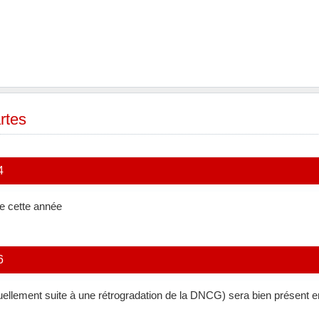
rtes
4
re cette année
6
llement suite à une rétrogradation de la DNCG) sera bien présent en