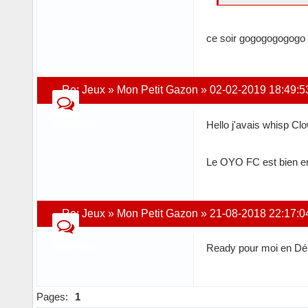
ce soir gogogogogogo
Re:
Jeux
»
Mon Petit Gazon
»
02-02-2019 18:49:5
dkartes
Hello j'avais whisp Cl
Le OYO FC est bien ent
Re:
Jeux
»
Mon Petit Gazon
»
21-08-2018 22:17:0
dkartes
Ready pour moi en Dé
Pages:
1