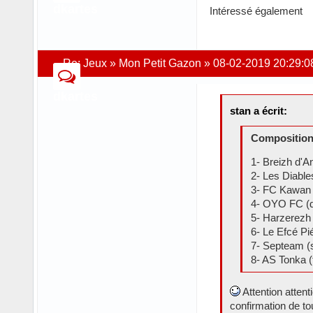
dkartes
Intéressé également
Re:
Jeux
»
Mon Petit Gazon
»
08-02-2019 20:29:0
dkartes
stan a écrit:
Composition 
1- Breizh d'A
2- Les Diabl
3- FC Kawan
4- OYO FC (
5- Harzerezh
6- Le Efcé P
7- Septeam 
8- AS Tonka (
Attention attent
confirmation de to