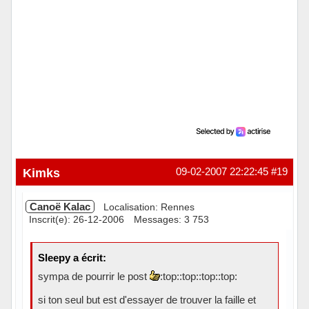
Kimks
09-02-2007 22:22:45
#19
Canoë Kalac
Localisation: Rennes
Inscrit(e): 26-12-2006
Messages: 3 753
Sleepy a écrit:
sympa de pourrir le post
:top::top::top::top:
si ton seul but est d'essayer de trouver la faille et