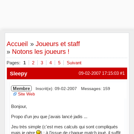
Accueil
»
Joueurs et staff
»
Notons les joueurs !
Pages:
1
2
3
4
5
Suivant
Sleepy
09-02-2007 17:15:03
#1
Membre
Inscrit(e): 09-02-2007
Messages: 159
Site Web
Bonjour,
Propo d'un jeu que j'avais lancé jadis ...
Jeu très simple (c'est mes calculs qui sont compliqués
mais je gère
) : à l'issue de chaque match joué, il suffit