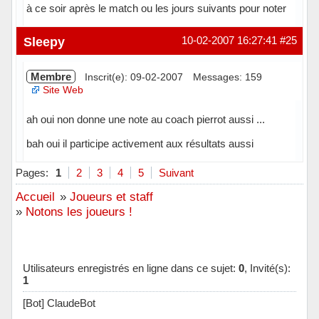
à ce soir après le match ou les jours suivants pour noter
Hors ligne
Sleepy
10-02-2007 16:27:41
#25
Membre
Inscrit(e): 09-02-2007
Messages: 159
Site Web
ah oui non donne une note au coach pierrot aussi ...
bah oui il participe activement aux résultats aussi
Hors ligne
Pages:
1
2
3
4
5
Suivant
Accueil
»
Joueurs et staff
»
Notons les joueurs !
Utilisateurs enregistrés en ligne dans ce sujet:
0
, Invité(s):
1
[Bot] ClaudeBot