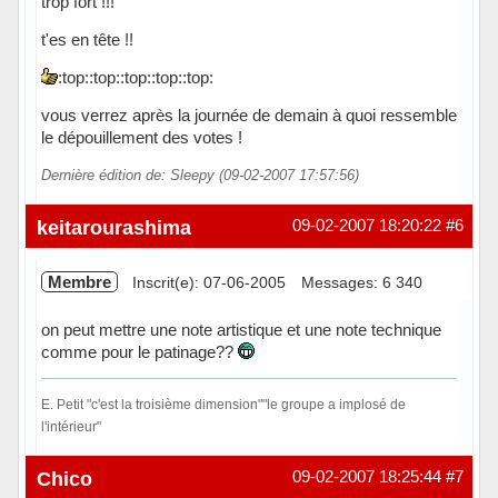
trop fort !!!
t'es en tête !!
:top::top::top::top::top:
vous verrez après la journée de demain à quoi ressemble
le dépouillement des votes !
Dernière édition de: Sleepy (09-02-2007 17:57:56)
Hors ligne
keitarourashima
09-02-2007 18:20:22
#6
Membre
Inscrit(e): 07-06-2005
Messages: 6 340
on peut mettre une note artistique et une note technique
comme pour le patinage??
E. Petit "c'est la troisième dimension""le groupe a implosé de
l'intérieur"
Hors ligne
Chico
09-02-2007 18:25:44
#7