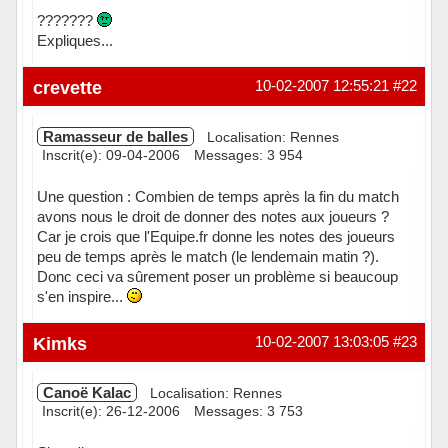
???????
Expliques...
Hors ligne
crevette
10-02-2007 12:55:21
#22
Ramasseur de balles
Localisation: Rennes
Inscrit(e): 09-04-2006
Messages: 3 954
Une question : Combien de temps après la fin du match
avons nous le droit de donner des notes aux joueurs ?
Car je crois que l'Equipe.fr donne les notes des joueurs
peu de temps après le match (le lendemain matin ?).
Donc ceci va sûrement poser un problème si beaucoup
s'en inspire...
Hors ligne
Kimks
10-02-2007 13:03:05
#23
Canoë Kalac
Localisation: Rennes
Inscrit(e): 26-12-2006
Messages: 3 753