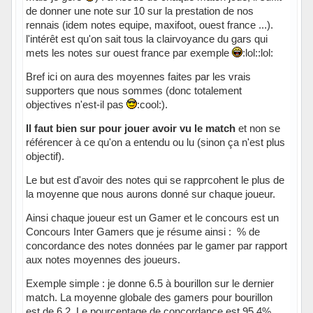
de donner une note sur 10 sur la prestation de nos
rennais (idem notes equipe, maxifoot, ouest france ...).
l'intérêt est qu'on sait tous la clairvoyance du gars qui
mets les notes sur ouest france par exemple
:lol::lol:
Bref ici on aura des moyennes faites par les vrais
supporters que nous sommes (donc totalement
objectives n'est-il pas
:cool:).
Il faut bien sur pour jouer avoir vu le match
et non se
référencer à ce qu'on a entendu ou lu (sinon ça n'est plus
objectif).
Le but est d'avoir des notes qui se rapprcohent le plus de
la moyenne que nous aurons donné sur chaque joueur.
Ainsi chaque joueur est un Gamer et le concours est un
Concours Inter Gamers que je résume ainsi : % de
concordance des notes données par le gamer par rapport
aux notes moyennes des joueurs.
Exemple simple : je donne 6.5 à bourillon sur le dernier
match. La moyenne globale des gamers pour bourillon
est de 6.2. Le pourcentage de concordance est 95.4%.