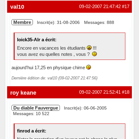
Hors ligne
val10
09-02-2007 21:47:42
#17
Membre
Inscrit(e): 31-08-2006
Messages: 888
loick35-Alr a écrit:
Encore en vacances les étudiants
!!!
vous avez eu quelles notes , vous ?
aujourd'hui 17,25 en physique chime
Dernière édition de: val10 (09-02-2007 21:47:56)
Hors ligne
roy keane
09-02-2007 21:52:41
#18
Du diable Fauvergue
Inscrit(e): 06-06-2005
Messages: 10 522
finrod a écrit: