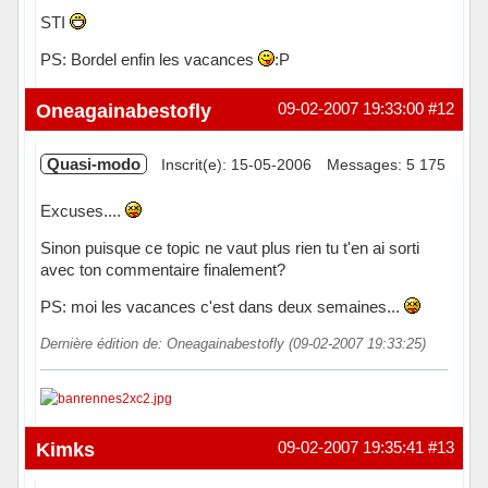
STI
PS: Bordel enfin les vacances
:P
Hors ligne
Oneagainabestofly
09-02-2007 19:33:00
#12
Quasi-modo
Inscrit(e): 15-05-2006
Messages: 5 175
Excuses....
Sinon puisque ce topic ne vaut plus rien tu t'en ai sorti
avec ton commentaire finalement?
PS: moi les vacances c'est dans deux semaines...
Dernière édition de: Oneagainabestofly (09-02-2007 19:33:25)
Hors ligne
Kimks
09-02-2007 19:35:41
#13