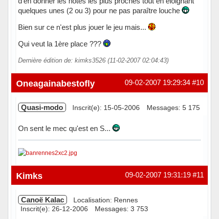
d'en donner les notes les plus proches tout en eloignant
quelques unes (2 ou 3) pour ne pas paraître louche
Bien sur ce n'est plus jouer le jeu mais...
Qui veut la 1ère place ???
Dernière édition de: kimks3526 (11-02-2007 02:04:43)
Hors ligne
Oneagainabestofly
09-02-2007 19:29:34
#10
Quasi-modo
Inscrit(e): 15-05-2006
Messages: 5 175
On sent le mec qu'est en S...
Hors ligne
Kimks
09-02-2007 19:31:19
#11
Canoë Kalac
Localisation: Rennes
Inscrit(e): 26-12-2006
Messages: 3 753