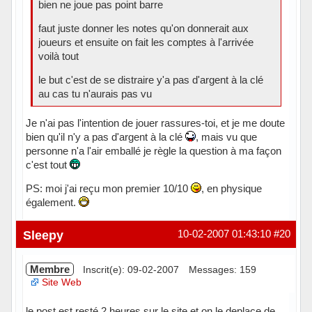
bien ne joue pas point barre
faut juste donner les notes qu'on donnerait aux
joueurs et ensuite on fait les comptes à l'arrivée
voilà tout
le but c'est de se distraire y'a pas d'argent à la clé
au cas tu n'aurais pas vu
Je n'ai pas l'intention de jouer rassures-toi, et je me doute
bien qu'il n'y a pas d'argent à la clé
, mais vu que
personne n'a l'air emballé je règle la question à ma façon
c'est tout
PS: moi j'ai reçu mon premier 10/10
, en physique
également.
Hors ligne
Sleepy
10-02-2007 01:43:10
#20
Membre
Inscrit(e): 09-02-2007
Messages: 159
Site Web
le post est resté 2 heures sur le site et on le deplace de