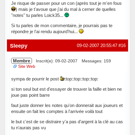
Je risque de passer pour un con (après tout je m'en fous
) mais je t'avoue que j'ai du mal à cerner de quelles
"notes" tu parles Loick35...
Si tu parles de mon commentaire, je pourrais pas te
répondre je l'ai rendu aujourd'hui...
Hors ligne
Sleepy
09-02-2007 20:55:47
#16
Membre
Inscrit(e): 09-02-2007
Messages: 159
Site Web
sympa de pourrir le post
:top::top::top::top:
si ton seul but est d'essayer de trouver la faille et bien ne
joue pas point barre
faut juste donner les notes qu'on donnerait aux joueurs et
ensuite on fait les comptes à l'arrivée voilà tout
le but c'est de se distraire y'a pas d'argent à la clé au cas
tu n'aurais pas vu