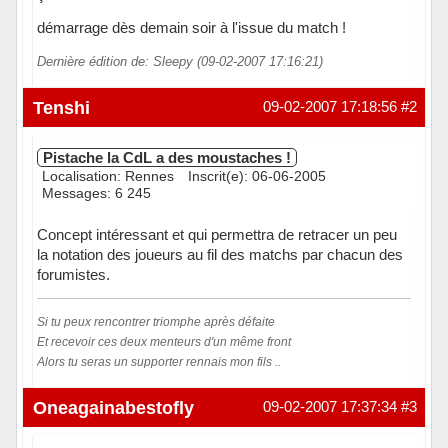
démarrage dès demain soir à l'issue du match !
Dernière édition de: Sleepy (09-02-2007 17:16:21)
Hors ligne
Tenshi
09-02-2007 17:18:56
#2
Pistache la CdL a des moustaches !
Localisation: Rennes
Inscrit(e): 06-06-2005
Messages: 6 245
Concept intéressant et qui permettra de retracer un peu
la notation des joueurs au fil des matchs par chacun des
forumistes.
Si tu peux rencontrer triomphe après défaite
Et recevoir ces deux menteurs d'un même front
Alors tu seras un supporter rennais mon fils ..
Hors ligne
Oneagainabestofly
09-02-2007 17:37:34
#3