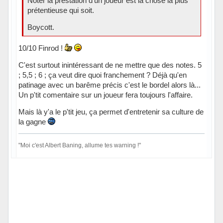
Noter la prestation d'un joueur est la chose la plus
prétentieuse qui soit.
Boycott.
10/10 Finrod !
C'est surtout inintéressant de ne mettre que des notes. 5
; 5,5 ; 6 ; ça veut dire quoi franchement ? Déjà qu'en
patinage avec un barême précis c'est le bordel alors là...
Un p'tit comentaire sur un joueur fera toujours l'affaire.
Mais là y'a le p'tit jeu, ça permet d'entretenir sa culture de
la gagne
"Moi c'est Albert Baning, allume tes warning !"
Hors ligne