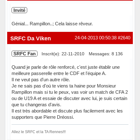
Invité
Génial... Rampillon..; Cela laisse rêveur.
SRFC Da Viken
24-04-2013 00:50:38
#2640
SRFC Fan
Inscrit(e): 22-11-2010
Messages: 8 136
Quand je parle de rôle renforcé, c'est juste établir une
meilleure passerelle entre le CDF et l'équipe A.
Il ne veut pas d'un autre rôle.
Je ne sais pas d'où te viens ta haine pour Monsieur
Rampillon mais si tu le peux, vas voir un match de CFA 2
ou de U19 A et essaie de discuter avec lui, je suis certain
que tu changeras d'avis.
Il est très abordable et discute plus facilement avec les
supporters que Pierre Dréossi.
Allez le SRFC et la TA Rennes!!!