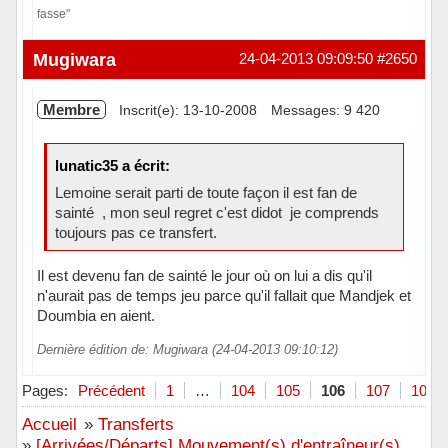
fasse"
Hors ligne
Mugiwara
24-04-2013 09:09:50
#2650
Membre
Inscrit(e): 13-10-2008
Messages: 9 420
lunatic35 a écrit:
Lemoine serait parti de toute façon il est fan de
sainté , mon seul regret c'est didot je comprends
toujours pas ce transfert.
Il est devenu fan de sainté le jour où on lui a dis qu'il
n'aurait pas de temps jeu parce qu'il fallait que Mandjek et
Doumbia en aient.
Dernière édition de: Mugiwara (24-04-2013 09:10:12)
Hors ligne
Pages:
Précédent
1
…
104
105
106
107
108
Accueil
»
Transferts
»
[Arrivées/Départs] Mouvement(s) d'entraîneur(s)