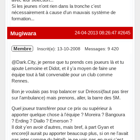
Si les jeunes n'ont rien dans la tronche c'est
nécessairement à cause d'un mauvais système de
formation...
Mugiwara
24-04-2013 08:26:47
#2645
Membre
Inscrit(e): 13-10-2008
Messages: 9 420
@Dark.City, je pense que tu prends ces joueurs là et tu
ajoute Lemoine et Didot, et il y'a moyen de faire une
équipe tout à fait convenable pour un club comme
Rennes.
Bon je voulais pas trop balancer sur Dréossi(faut pas tirer
sur l'ambulance) mais prenons, aller, la barre des 5M.
Quel joueur transférer pour ce prix ou supérieur à
apporter quelque chose à l'équipe ? Moreira ? Bangoura
? Erding ? Diallo ? Emerson ?
Il doit y'en avoir d'autres, mais bref, à part Gyan et
encore(il aurait pu apporter beaucoup plus, si on ne l'avait
pas jeter comme du bétail), je ne vois pas en quoi c'est