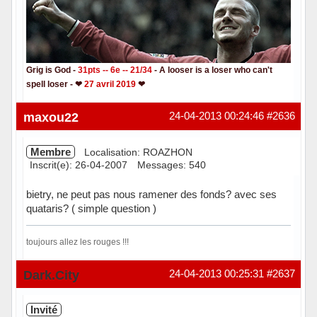
Grig is God -
31pts -- 6e -- 21/34
- A looser is a loser who can't
spell loser - ❤
27 avril 2019
❤
Hors ligne
maxou22
24-04-2013 00:24:46
#2636
Membre
Localisation: ROAZHON
Inscrit(e): 26-04-2007
Messages: 540
bietry, ne peut pas nous ramener des fonds? avec ses
quataris? ( simple question )
toujours allez les rouges !!!
Hors ligne
Dark.City
24-04-2013 00:25:31
#2637
Invité