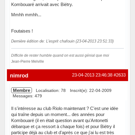
Kombouaré arrivait avec Biétry.
Mmhh mmhh...
Foutaises !
Dernière édition de: L'esprit chafouin (23-04-2013 23:51:33)
Difficile de rester humble quand on est aussi génial que moi
Jean-Pierre Melville
Hors ligne
nimrod
23-04-2013 23:46:38
#2633
Membre
Localisation: 78
Inscrit(e): 22-04-2009
Messages: 479
Il s'intéresse au club Riolo maintenant ? C'est une idée
qui traîne depuis un moment... des années pour
Kombouaré (il en était question avant qu'Antonetti
débarque et ça ressort à chaque fois) et pour Biétry il
participe déjà au club et d'après ce que j'ai lu est très