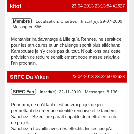
Hors ligne
kitof
23-04-2013 23:13:54
#2627
Membre
Localisation: Chartres
Inscrit(e): 29-07-2009
Messages: 656
Montanier ira davantage à Lille qu'à Rennes, ne serait-ce
pour les structures et un challenge sportif plus alléchant;
Kambouaré je n'y crois pas du tout. N'oublions pas cette
prévision de réduire sensiblement notre masse salariale
l'an prochain.
Hors ligne
SRFC Da Viken
23-04-2013 23:22:50
#2628
SRFC Fan
Inscrit(e): 22-11-2010
Messages: 8 136
Pour moi, ce qu'il faut c'est un vrai projet de jeu
permettant de créer une identité rennaise et le tandem
Sanchez - Bizeul me paraît capable de mettre en route
ce projet.
Sanchez a travaillé avec des effectifs limités jusqu'à