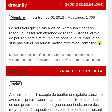
Hors ligne
dreamfly
24-04-2013 00:59:54
#2641
Membre
Inscrit(e): 25-01-2012
Messages: 1 708
Le seul frein que j'ai vis à vis de Rampillon c'est son
réseau ou plutôt son absence de réseau. Dréossi arrive
de par son nom a faire venir de bons joueurs mais je ne
suis pas sur qu'on aura le même effet avec Rampillon
Mais sache l'ami, que tôt ou tard Viendra sourire un parfum de
victoire Et que nos frères auront leur part Vêtu de rouge, vêtu de noir.
Hors ligne
Dark.City
24-04-2013 01:16:01
#2642
Invité
Ah mais alors s'il accepte de bouffer une galette saucisse
avec moi je vais l'adorer. Je me fiche qu'il soit abordable,
ce que je vois c'est que nos jeunes sont nuls au vu des
moyens mis à disposition. Je veux dire on était soi disant