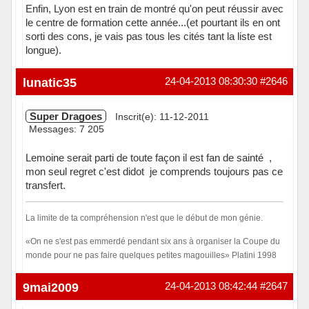
Enfin, Lyon est en train de montré qu'on peut réussir avec
le centre de formation cette année...(et pourtant ils en ont
sorti des cons, je vais pas tous les cités tant la liste est
longue).
Hors ligne
lunatic35
24-04-2013 08:30:30
#2646
Super Dragoes
Inscrit(e): 11-12-2011
Messages: 7 205
Lemoine serait parti de toute façon il est fan de sainté ,
mon seul regret c'est didot je comprends toujours pas ce
transfert.
La limite de ta compréhension n'est que le début de mon génie.
«On ne s'est pas emmerdé pendant six ans à organiser la Coupe du
monde pour ne pas faire quelques petites magouilles» Platini 1998
Hors ligne
9mai2009
24-04-2013 08:42:44
#2647