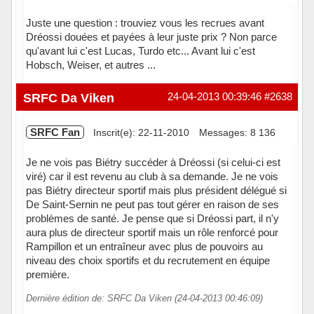
Juste une question : trouviez vous les recrues avant
Dréossi douées et payées à leur juste prix ? Non parce
qu'avant lui c'est Lucas, Turdo etc... Avant lui c'est
Hobsch, Weiser, et autres ...
SRFC Da Viken
24-04-2013 00:39:46
#2638
SRFC Fan
Inscrit(e): 22-11-2010
Messages: 8 136
Je ne vois pas Biétry succéder à Dréossi (si celui-ci est
viré) car il est revenu au club à sa demande. Je ne vois
pas Biétry directeur sportif mais plus président délégué si
De Saint-Sernin ne peut pas tout gérer en raison de ses
problèmes de santé. Je pense que si Dréossi part, il n'y
aura plus de directeur sportif mais un rôle renforcé pour
Rampillon et un entraîneur avec plus de pouvoirs au
niveau des choix sportifs et du recrutement en équipe
première.
Dernière édition de: SRFC Da Viken (24-04-2013 00:46:09)