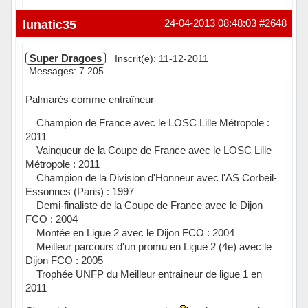
Hors ligne
lunatic35
24-04-2013 08:48:03
#2648
Super Dragoes
Inscrit(e): 11-12-2011
Messages: 7 205
Palmarès comme entraîneur
Champion de France avec le LOSC Lille Métropole :
2011
Vainqueur de la Coupe de France avec le LOSC Lille
Métropole : 2011
Champion de la Division d'Honneur avec l'AS Corbeil-
Essonnes (Paris) : 1997
Demi-finaliste de la Coupe de France avec le Dijon
FCO : 2004
Montée en Ligue 2 avec le Dijon FCO : 2004
Meilleur parcours d'un promu en Ligue 2 (4e) avec le
Dijon FCO : 2005
Trophée UNFP du Meilleur entraineur de ligue 1 en
2011