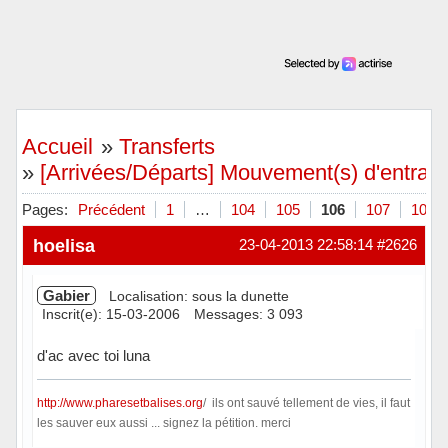
Accueil
»
Transferts
»
[Arrivées/Départs] Mouvement(s) d'entraîn
Pages:
Précédent
1
…
104
105
106
107
108
hoelisa
23-04-2013 22:58:14
#2626
Gabier
Localisation: sous la dunette
Inscrit(e): 15-03-2006
Messages: 3 093
d'ac avec toi luna
http://www.pharesetbalises.org
/ ils ont sauvé tellement de vies, il faut
les sauver eux aussi ... signez la pétition. merci