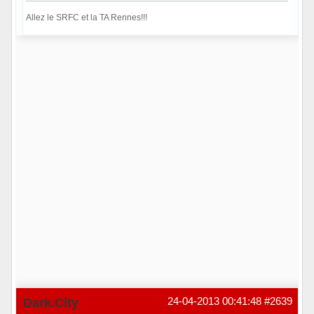
Allez le SRFC et la TA Rennes!!!
Hors ligne
Dark.City
24-04-2013 00:41:48
#2639