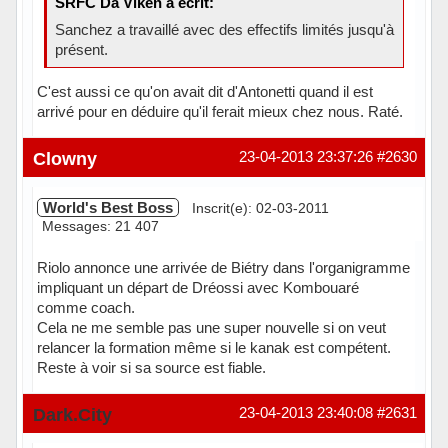
SRFC Da Viken a écrit:
Sanchez a travaillé avec des effectifs limités jusqu'à
présent.
C'est aussi ce qu'on avait dit d'Antonetti quand il est
arrivé pour en déduire qu'il ferait mieux chez nous. Raté.
Hors ligne
Clowny
23-04-2013 23:37:26
#2630
World's Best Boss
Inscrit(e): 02-03-2011
Messages: 21 407
Riolo annonce une arrivée de Biétry dans l'organigramme
impliquant un départ de Dréossi avec Kombouaré
comme coach.
Cela ne me semble pas une super nouvelle si on veut
relancer la formation même si le kanak est compétent.
Reste à voir si sa source est fiable.
Hors ligne
Dark.City
23-04-2013 23:40:08
#2631