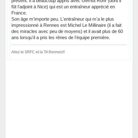
présent. Il a beaucoup appris avec Gernot Rohr (dont il
fût l'adjoint à Nice) qui est un entraîneur apprécié en
France.
Son âge m'importe peu. L'entraîneur qui m'a le plus
impressionné à Rennes est Michel Le Millinaire (il a fait
des miracles avec peu de moyens) et il avait plus de 60
ans lorsqu'il a pris les rênes de l'équipe première.
Allez le SRFC et la TA Rennes!!!
Hors ligne