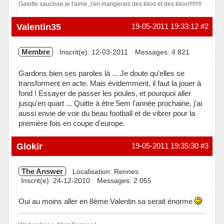
Galette saucisse je t'aime, j'en mangerais des kilos et des kilos!!!!!!!!!
Hors ligne
Valentin35
19-05-2011 19:33:12
#2
Membre
Inscrit(e): 12-03-2011
Messages: 4 821
Gardons bien ses paroles là ... Je doute qu'elles se
transforment en acte. Mais évidemment, il faut la jouer à
fond ! Essayer de passer les poules, et pourquoi aller
jusqu'en quart ... Quitte à être 5em l'année prochaine, j'ai
aussi envie de voir du beau football et de vibrer pour la
première fois en coupe d'europe.
Hors ligne
Glokir
19-05-2011 19:35:30
#3
The Answer
Localisation: Rennes
Inscrit(e): 24-12-2010
Messages: 2 055
Oui au moins aller en 8ème Valentin sa serait énorme