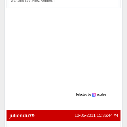
Wait and see, Allez Rennes !
Hors ligne
juliendu79
19-05-2011 19:36:44
#4