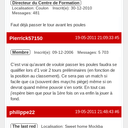
Directeur du Centre de Formation
Localisation: Coulon
Inscrit(e): 30-12-2010
Messages: 481
Faut déjà passer le tour avant les poules
Hors ligne
Pierrick57150
19-05-2011 21:09:33
#5
Membre
Inscrit(e): 09-12-2006
Messages: 5 703
C'est vrai qu'avant de vouloir passer les poules faudra se
qualifier lors d'1 voir 2 tours préliminaires (en fonction de
la position au classement). Ce sera pas un match si
facile que ca (souvent des maychs piège) même si on
devrat quand même pouvoir s'en sortir. En tout cas
j'espère bien que pour la 1ère fois on va enfin la jouer à
fond.
Hors ligne
philippe22
19-05-2011 21:48:43
#6
The last red
Localisation: Sweet home Mockba