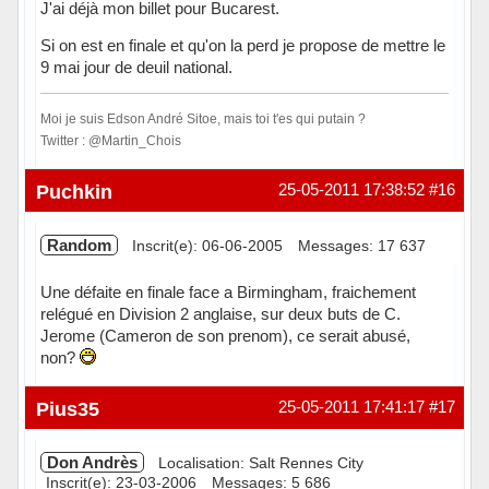
J'ai déjà mon billet pour Bucarest.
Si on est en finale et qu'on la perd je propose de mettre le
9 mai jour de deuil national.
Moi je suis Edson André Sitoe, mais toi t'es qui putain ?
Twitter : @Martin_Chois
Hors ligne
Puchkin
25-05-2011 17:38:52
#16
Random
Inscrit(e): 06-06-2005
Messages: 17 637
Une défaite en finale face a Birmingham, fraichement
relégué en Division 2 anglaise, sur deux buts de C.
Jerome (Cameron de son prenom), ce serait abusé,
non?
Hors ligne
Pius35
25-05-2011 17:41:17
#17
Don Andrès
Localisation: Salt Rennes City
Inscrit(e): 23-03-2006
Messages: 5 686