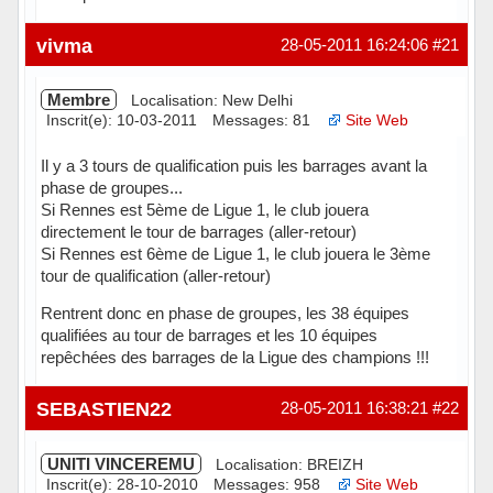
Hors ligne
vivma
28-05-2011 16:24:06
#21
Membre
Localisation: New Delhi
Inscrit(e): 10-03-2011
Messages: 81
Site Web
Il y a 3 tours de qualification puis les barrages avant la
phase de groupes...
Si Rennes est 5ème de Ligue 1, le club jouera
directement le tour de barrages (aller-retour)
Si Rennes est 6ème de Ligue 1, le club jouera le 3ème
tour de qualification (aller-retour)
Rentrent donc en phase de groupes, les 38 équipes
qualifiées au tour de barrages et les 10 équipes
repêchées des barrages de la Ligue des champions !!!
Hors ligne
SEBASTIEN22
28-05-2011 16:38:21
#22
UNITI VINCEREMU
Localisation: BREIZH
Inscrit(e): 28-10-2010
Messages: 958
Site Web