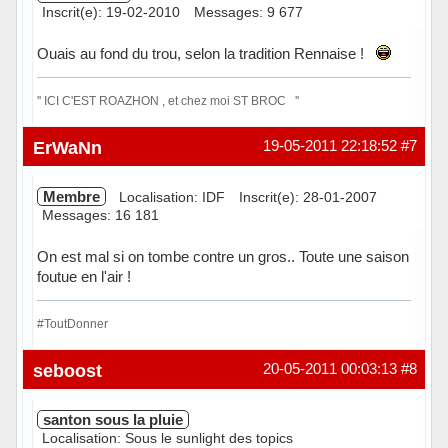
Inscrit(e): 19-02-2010
Messages: 9 677
Ouais au fond du trou, selon la tradition Rennaise !
'' ICI C'EST ROAZHON , et chez moi ST BROC ''
Hors ligne
ErWaNn
19-05-2011 22:18:52
#7
Membre
Localisation: IDF
Inscrit(e): 28-01-2007
Messages: 16 181
On est mal si on tombe contre un gros.. Toute une saison
foutue en l'air !
#ToutDonner
Hors ligne
seboost
20-05-2011 00:03:13
#8
santon sous la pluie
Localisation: Sous le sunlight des topics