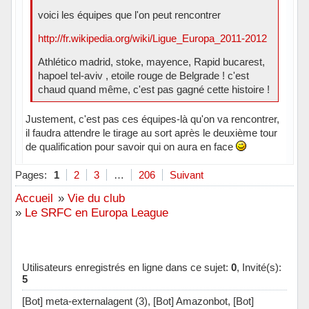
voici les équipes que l'on peut rencontrer
http://fr.wikipedia.org/wiki/Ligue_Europa_2011-2012
Athlético madrid, stoke, mayence, Rapid bucarest,
hapoel tel-aviv , etoile rouge de Belgrade ! c'est
chaud quand même, c'est pas gagné cette histoire !
Justement, c'est pas ces équipes-là qu'on va rencontrer,
il faudra attendre le tirage au sort après le deuxième tour
de qualification pour savoir qui on aura en face
Hors ligne
Pages:
1
2
3
…
206
Suivant
Accueil
»
Vie du club
»
Le SRFC en Europa League
Utilisateurs enregistrés en ligne dans ce sujet:
0
, Invité(s):
5
[Bot] meta-externalagent (3),
[Bot] Amazonbot,
[Bot]