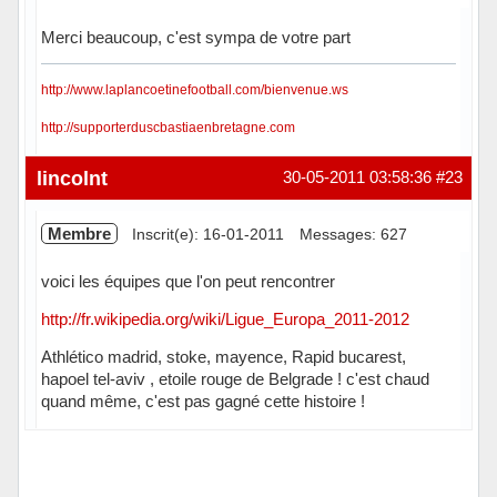
Merci beaucoup, c'est sympa de votre part
http://www.laplancoetinefootball.com/bienvenue.ws
http://supporterduscbastiaenbretagne.com
Hors ligne
lincolnt
30-05-2011 03:58:36
#23
Membre
Inscrit(e): 16-01-2011
Messages: 627
voici les équipes que l'on peut rencontrer
http://fr.wikipedia.org/wiki/Ligue_Europa_2011-2012
Athlético madrid, stoke, mayence, Rapid bucarest,
hapoel tel-aviv , etoile rouge de Belgrade ! c'est chaud
quand même, c'est pas gagné cette histoire !
Hors ligne