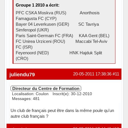
Groupe 1 2010 a écrit:
PFC CSKA Moskva (RUS) Anorthosis
Famagusta FC (CYP)
Bayer 04 Leverkusen (GER) SC Tavriya
Simferopol (UKR)
Paris Saint-Germain FC (FRA) KAA Gent (BEL)
FC Unirea Urziceni (ROU) Maccabi Tel-Aviv
FC (ISR)
Feyenoord (NED) HNK Hajduk Split
(CRO)
Hors ligne
juliendu79
20-05-2011 17:38:36
#11
Directeur du Centre de Formation
Localisation: Coulon
Inscrit(e): 30-12-2010
Messages: 481
Un club de français peut être dans la même poule qu'un
autre club français ?
Hors ligne