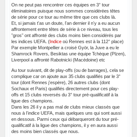
On ne peut pas rencontrer ces équipes en 3° tour
éliminatoires puisque nous sommes considérées têtes
de série pour ce tour au même titre que ces clubs là.
Et, si jamais t'as un doute, l'an dernier il n'y a eu aucun
affrontement entre têtes de série à ce niveau, tous les
"gros" ont affronté des clubs moins bien considérés par
les indices UEFA. (
Indice
où Rennes est à la 112° place)
Par exemple Montpellier a croisé Györ, la Juve a eu le
Shamrock Rovers, Besiktas une équipe Tchèque (Plzen),
Liverpool a affronté Rabotnicki (Macédoine) etc
Au tour suivant, dit de play-offs (ou de barrages), cela se
complique car on ajoute aux 35 clubs qualifiés par le 3°
tour (dont Rennes j'espère), 26 autres clubs (dont
Sochaux et Paris) qualifiés directement pour ces play-
offs et 15 clubs reversés du 3° tour pré-qualificatif à la
ligue des champions.
Dans les 26 il y a pas mal de clubs mieux classés que
nous à l'indice UEFA, mais quelques uns qui sont aussi
en dessous. Parmi ceux qui débarqueront du tour pré-
qualificatif à la ligue des champions, il y en aura aussi
des moins bien classés que nous.