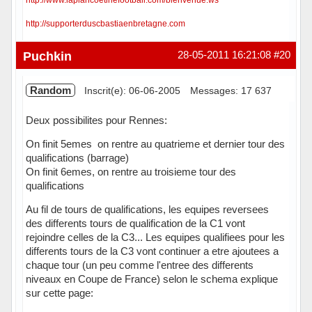
http://www.laplancoetinefootball.com/bienvenue.ws
http://supporterduscbastiaenbretagne.com
Hors ligne
Puchkin
28-05-2011 16:21:08
#20
Random
Inscrit(e): 06-06-2005
Messages: 17 637
Deux possibilites pour Rennes:
On finit 5emes on rentre au quatrieme et dernier tour des
qualifications (barrage)
On finit 6emes, on rentre au troisieme tour des
qualifications
Au fil de tours de qualifications, les equipes reversees
des differents tours de qualification de la C1 vont
rejoindre celles de la C3... Les equipes qualifiees pour les
differents tours de la C3 vont continuer a etre ajoutees a
chaque tour (un peu comme l'entree des differents
niveaux en Coupe de France) selon le schema explique
sur cette page: