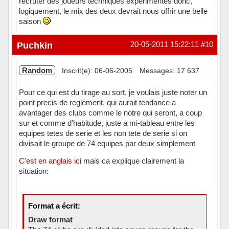
recruter des joueurs techniques expérimentés donc,
logiquement, le mix des deux devrait nous offrir une belle
saison
Hors ligne
Puchkin
20-05-2011 15:22:11
#10
Random
Inscrit(e): 06-06-2005
Messages: 17 637
Pour ce qui est du tirage au sort, je voulais juste noter un
point precis de reglement, qui aurait tendance a
avantager des clubs comme le notre qui seront, a coup
sur et comme d'habitude, juste a mi-tableau entre les
equipes tetes de serie et les non tete de serie si on
divisait le groupe de 74 equipes par deux simplement
C'est en anglais ici
mais ca explique clairement la
situation:
Format a écrit:
Draw format