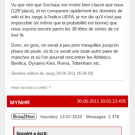
Vu que rien que Sochaux est moins bien classé que nous
(128°place), et en comparant rapidement les données de
wiki et les rangs à l'indice UEFA, je me dis qu'il n'est pas
impossible (et même que la probabilité est bonne) que
nous soyons encore parmi les 38 têtes de séries de ce
tour là.
Donc, en gros, on serait à peu près tranquilles jusqu'en
phase de poule, où là ce serait une toute autre paire de
manches et où l'on pourrait rencontrer les Athletico,
Benfica, Dynamo Kiev, Roma, Tottenham etc.
Dernière édition de: lauig (30-05-2011 05:09:58)
Hear my train a comin' ?
Hors ligne
30-05-2011 10:01:13
#25
MYNHR
BroaZHon
Inscrit(e): 13-07-2010
Messages: 2 378
lincolnt a écrit: