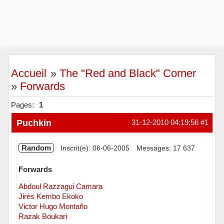
Accueil
»
The "Red and Black" Corner
»
Forwards
Pages:
1
Puchkin
31-12-2010 04:19:56
#1
Random
Inscrit(e): 06-06-2005
Messages: 17 637
Forwards
Abdoul Razzagui Camara
Jirès Kembo Ekoko
Victor Hugo Montaño
Razak Boukari