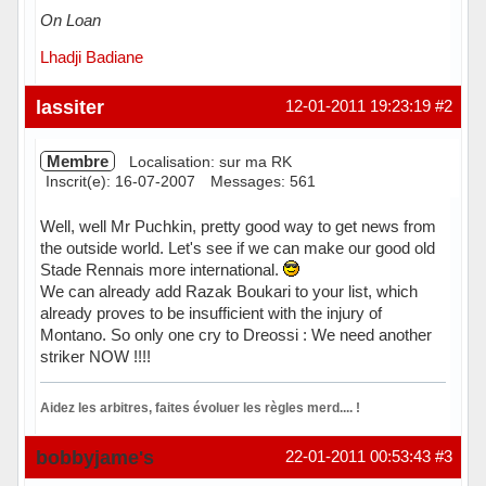
On Loan
Lhadji Badiane
Hors ligne
lassiter
12-01-2011 19:23:19
#2
Membre
Localisation: sur ma RK
Inscrit(e): 16-07-2007
Messages: 561
Well, well Mr Puchkin, pretty good way to get news from
the outside world. Let's see if we can make our good old
Stade Rennais more international.
We can already add Razak Boukari to your list, which
already proves to be insufficient with the injury of
Montano. So only one cry to Dreossi : We need another
striker NOW !!!!
Aidez les arbitres, faites évoluer les règles merd.... !
Hors ligne
bobbyjame's
22-01-2011 00:53:43
#3