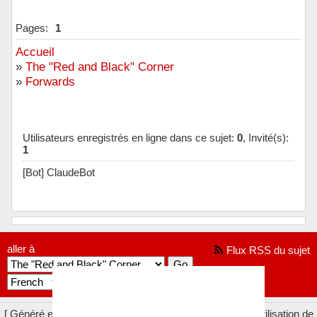
Pages:
1
Accueil
»
The "Red and Black" Corner
»
Forwards
Utilisateurs enregistrés en ligne dans ce sujet:
0
, Invité(s):
1
[Bot] ClaudeBot
aller à
Flux RSS du sujet
[ Généré en 0.017 secondes, 11 requêtes exécutées - Utilisation de