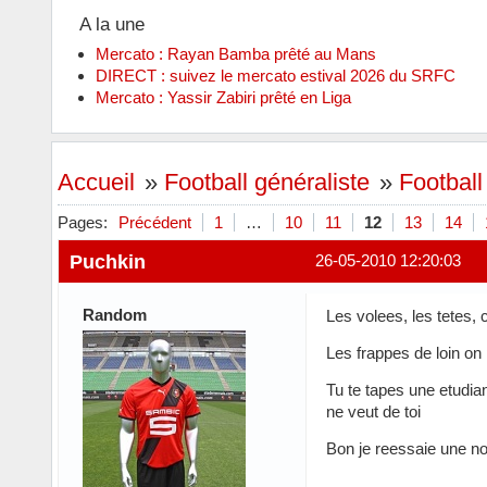
A la une
Mercato : Rayan Bamba prêté au Mans
DIRECT : suivez le mercato estival 2026 du SRFC
Mercato : Yassir Zabiri prêté en Liga
Accueil
»
Football généraliste
»
Football 
Pages:
Précédent
1
…
10
11
12
13
14
Puchkin
26-05-2010 12:20:03
Random
Les volees, les tetes, c
Les frappes de loin on 
Tu te tapes une etudian
ne veut de toi
Bon je reessaie une nou