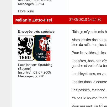
Inscrit(e): 23-01-2009
Messages: 2 894
Hors ligne
Mélanie Zetto-Frei
27-05-2010 14:24:30
Envoyée très spéciale
'Tain, je m'y suis mis hi
Alors les tirs dos au bu
bien de relâcher plus t
Pour les volées, je le
Les têtes, bon, ben c'e
Localisation: Straubing
gauche et voir où la bal
(Bayern)
Inscrit(e): 09-07-2005
Les bicyclettes, ca va, 
Messages: 2 220
Les tirs dans la course
Les passes, fastoche. 
Ya pas le bouton "mett
Pour ma part, j'ai fini