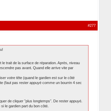
#277
u!
t le trait de la surface de réparation. Après, niveau
escendre pas avant. Quand elle arrive vite par
ser votre tête (quand le gardien est sur le côté
 tete (faut pas rester appuyé comme un bourrin 4 sec
iquer de cliquer "plus longtemps". De rester appuyé.
i le gardien part du bon côté.