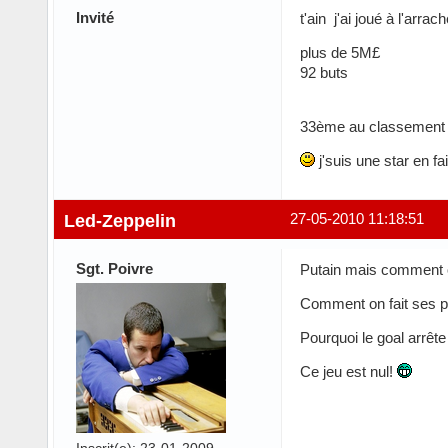
Invité
t'ain j'ai joué à l'arrach
plus de 5M£
92 buts
33ème au classement gé
j'suis une star en fa
Led-Zeppelin
27-05-2010 11:18:51
Sgt. Poivre
Putain mais comment on
Comment on fait ses pu
Pourquoi le goal arrêt
Ce jeu est nul!