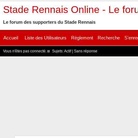
Stade Rennais Online - Le fo
Le forum des supporters du Stade Rennais
Accueil
Liste des Utilisateurs
Règlement
Recherche
S'enre
Vous n'êtes pas connecté.
Sujets:
Actif
|
Sans réponse