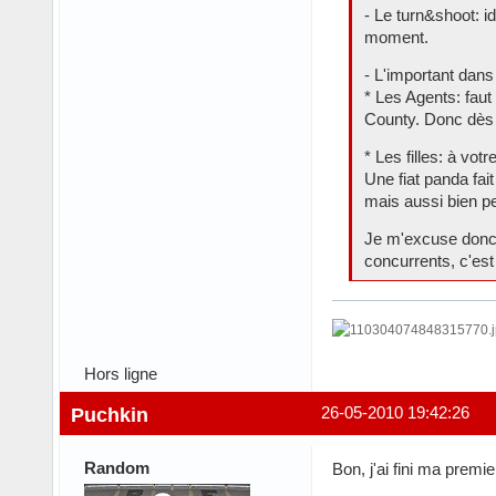
- Le turn&shoot: i
moment.
- L'important dans
* Les Agents: faut
County. Donc dès 
* Les filles: à v
Une fiat panda fait
mais aussi bien pen
Je m'excuse donc a
concurrents, c'est
Hors ligne
Puchkin
26-05-2010 19:42:26
Random
Bon, j'ai fini ma prem