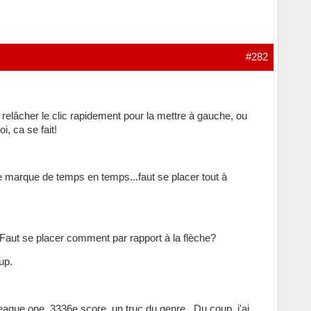
#282
de relâcher le clic rapidement pour la mettre à gauche, ou
i, ca se fait!
 je marque de temps en temps...faut se placer tout à
c? Faut se placer comment par rapport à la flèche?
up.
 League one. 3336e score, un truc du genre...Du coup, j'ai