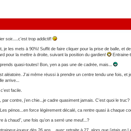
er soir.....c'est trop addictif!
t, je les mets à 90%! Suffit de faire cliquer pour la prise de balle, et 
ard pour la mettre à droite, suivant la position du gardien!
Entraine-to
s prends quasi-toutes! Bon, yen a pas une de cadrée, mais...
st aléatoire. J'ai même réussi à prendre un centre tendu une fois, et
le arrive...
c'est facile.
, par contre, j'en chie...je cadre quasiment jamais. C'est quoi le tru
Les pénos...en force légèrement décalé, ca rentre quasi à chaque co
re à chaud", une fois qu'on a serré une meuf...?
 entraineur-joueur dès 26 ans....avec retraite à 27, alors que j'etais en