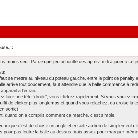
use...:
 moins seul. Parce que j'en ai bouffé des après-midi à jouer à ce je
vu:
l faut se mettre au niveau du poteau gauche, entre le point de penalty e
alle arrive tout doucement, faut attendre que la balle commence à red
 apparait à l'écran.
ez faire une tête "droite", vous clickez rapidement. Si vous voulez croi
suffit de clicker plus longtemps et quand vous relachez, ca croise la
en sortie)
t, quand on a compris comment ca marche, c'est simple.
chnique c'est de choisir un angle et ensuite au lieu de simplement cl
s pour pas foutre la balle au dessus mais assez pour marquer même s