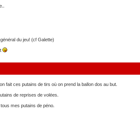
e..
néral du jeu! (cf Galette)
it
 fait ces putains de tirs où on prend la ballon dos au but.
tains de reprises de volées.
e tous mes putains de péno.