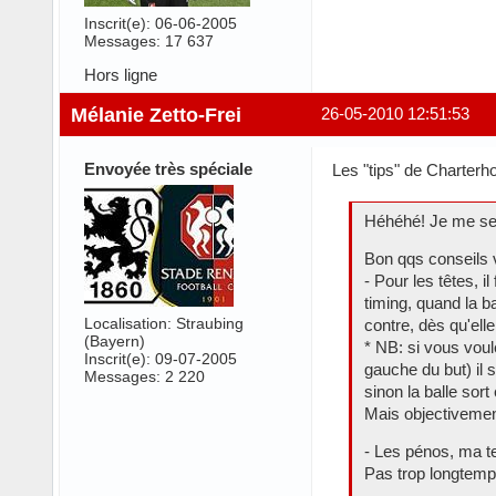
Inscrit(e): 06-06-2005
Messages: 17 637
Hors ligne
Mélanie Zetto-Frei
26-05-2010 12:51:53
Envoyée très spéciale
Les "tips" de Charterho
Héhéhé! Je me sens
Bon qqs conseils 
- Pour les têtes, i
timing, quand la b
Localisation: Straubing
contre, dès qu'elle
(Bayern)
* NB: si vous voul
Inscrit(e): 09-07-2005
gauche du but) il 
Messages: 2 220
sinon la balle sort 
Mais objectivemen
- Les pénos, ma te
Pas trop longtemp