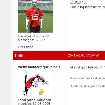
£1,018,455
Une cinquantaine de bu
Inscrit(e): 06-06-2005
Messages: 17 637
Hors ligne
belis
26-05-2010 19:54:24
Vieux moutard que jamais
et il dit quoi ton patron
"Ouais c'est vrai c'est un h
"Le barbecue à gaz c'est d
Localisation: München
Inscrit(e): 30-08-2006