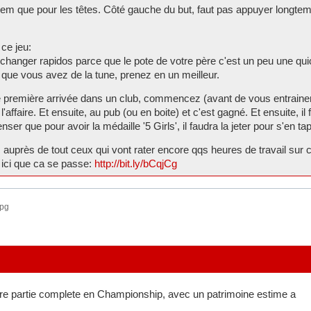
dem que pour les têtes. Côté gauche du but, faut pas appuyer longtem
 ce jeu:
 changer rapidos parce que le pote de votre père c'est un peu une qu
que vous avez de la tune, prenez en un meilleur.
otre première arrivée dans un club, commencez (avant de vous entrai
 l'affaire. Et ensuite, au pub (ou en boite) et c'est gagné. Et ensuite, il 
ser que pour avoir la médaille '5 Girls', il faudra la jeter pour s'en ta
uprès de tout ceux qui vont rater encore qqs heures de travail sur ce
 ici que ca se passe:
http://bit.ly/bCqjCg
iere partie complete en Championship, avec un patrimoine estime a