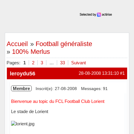
Accueil
»
Football généraliste
»
100% Merlus
Pages:
1
2
3
…
33
Suivant
leroydu56
28-08-2008 13:31:10
#1
Membre
Inscrit(e): 27-08-2008
Messages: 91
Bienvenue au topic du FCL Football Club Lorient
Le stade de Lorient