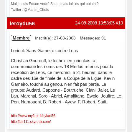
Moi je suis Edson André Sitoe, mais toi t'es qui putain ?
Twitter : @Martin_Chois
Hors ligne
leroydu56
24-09-2008 13:58:05
#13
Membre
Inscrit(e): 27-08-2008
Messages: 91
Lorient: Sans Gameiro contre Lens
Christian Gourcuff, le technicien lorientais, a
communiqué les noms des 18 Merlus retenus pour la
réception de Lens, ce mercredi, à 21 heures, dans le
cadre des 16e de finale de la Coupe de la Ligue. Kevin
Gameiro, touché au genou, n'en fait pas partie. Le
groupe: Audard, Cappone - Boutruche, Ciani, Jallet, Le
Lan, Marchal, Soro - Abriel, Amalfitano, Ewolo, Jouffre, Le
Pen, Namouchi, B. Robert - Ayew, F. Robert, Saïfi.
http://www.myfoot.fr/dylan56
http://air111.skyrock.com/