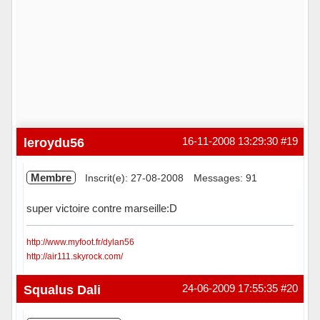
leroydu56
16-11-2008 13:29:30
#19
Membre
Inscrit(e): 27-08-2008
Messages: 91
super victoire contre marseille:D
http://www.myfoot.fr/dylan56
http://air111.skyrock.com/
Hors ligne
Squalus Dali
24-06-2009 17:55:35
#20