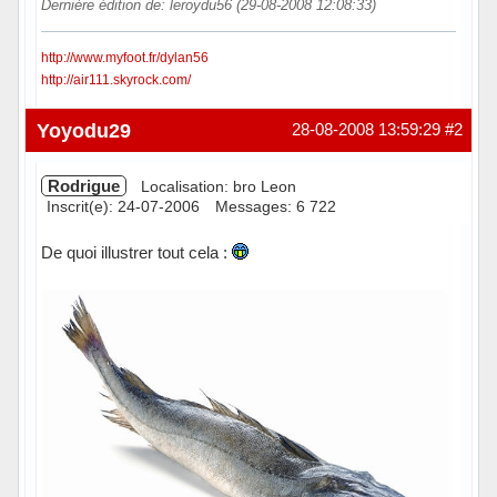
Dernière édition de: leroydu56 (29-08-2008 12:08:33)
http://www.myfoot.fr/dylan56
http://air111.skyrock.com/
Hors ligne
Yoyodu29
28-08-2008 13:59:29
#2
Rodrigue
Localisation: bro Leon
Inscrit(e): 24-07-2006
Messages: 6 722
De quoi illustrer tout cela :