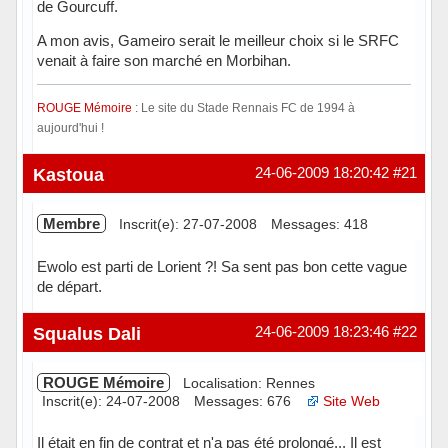
de Gourcuff.
A mon avis, Gameiro serait le meilleur choix si le SRFC
venait à faire son marché en Morbihan.
ROUGE Mémoire
: Le site du Stade Rennais FC de 1994 à
aujourd'hui !
Hors ligne
Kastoua
24-06-2009 18:20:42
#21
Membre
Inscrit(e): 27-07-2008
Messages: 418
Ewolo est parti de Lorient ?! Sa sent pas bon cette vague
de départ.
Hors ligne
Squalus Dali
24-06-2009 18:23:46
#22
ROUGE Mémoire
Localisation: Rennes
Inscrit(e): 24-07-2008
Messages: 676
Site Web
Il était en fin de contrat et n'a pas été prolongé... Il est