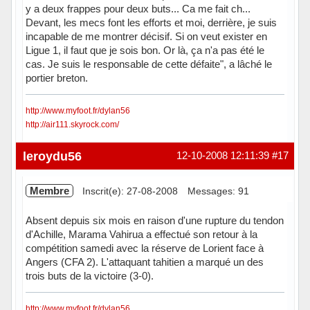
y a deux frappes pour deux buts... Ca me fait ch...
Devant, les mecs font les efforts et moi, derrière, je suis
incapable de me montrer décisif. Si on veut exister en
Ligue 1, il faut que je sois bon. Or là, ça n'a pas été le
cas. Je suis le responsable de cette défaite", a lâché le
portier breton.
http://www.myfoot.fr/dylan56
http://air111.skyrock.com/
Hors ligne
leroydu56
12-10-2008 12:11:39
#17
Membre
Inscrit(e): 27-08-2008
Messages: 91
Absent depuis six mois en raison d'une rupture du tendon
d'Achille, Marama Vahirua a effectué son retour à la
compétition samedi avec la réserve de Lorient face à
Angers (CFA 2). L'attaquant tahitien a marqué un des
trois buts de la victoire (3-0).
http://www.myfoot.fr/dylan56