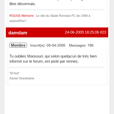
libre désormais.
ROUGE Mémoire
: Le site du Stade Rennais FC de 1994 à
aujourd'hui !
Hors ligne
damdam
24-06-2009 18:25:06
#23
Membre
Inscrit(e): 09-04-2006
Messages: 786
Tu oublies Mansouri, qui selon quelqu'un de très bien
informé sur le forum, est pisté par rennes.
"Et but"
Xavier Gravelaine
Hors ligne