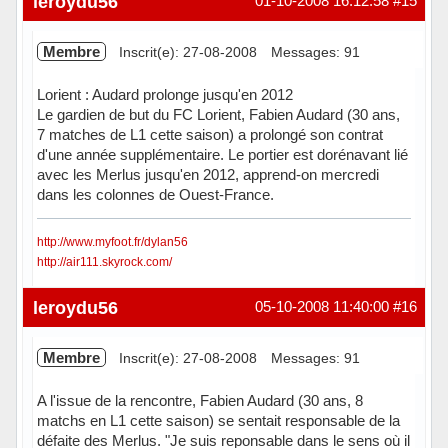
leroydu56
01-10-2008 16:12:58
#15
Membre
Inscrit(e): 27-08-2008
Messages: 91
Lorient : Audard prolonge jusqu'en 2012
Le gardien de but du FC Lorient, Fabien Audard (30 ans,
7 matches de L1 cette saison) a prolongé son contrat
d'une année supplémentaire. Le portier est dorénavant lié
avec les Merlus jusqu'en 2012, apprend-on mercredi
dans les colonnes de Ouest-France.
http://www.myfoot.fr/dylan56
http://air111.skyrock.com/
Hors ligne
leroydu56
05-10-2008 11:40:00
#16
Membre
Inscrit(e): 27-08-2008
Messages: 91
A l'issue de la rencontre, Fabien Audard (30 ans, 8
matchs en L1 cette saison) se sentait responsable de la
défaite des Merlus. "Je suis reponsable dans le sens où il