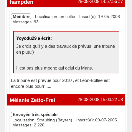
hampden
28-08-2008 14:57:56
#7
Membre
Localisation: en celtie
Inscrit(e): 19-05-2008
Messages: 93
Yoyodu29 a écrit:
Je crois qu'il y a des travaux de prévus, une tribune
en plus.;)
Il est pas plus moche qui celui du Mans.
La tribune est prévue pour 2010 , et Léon-Bollée est
encore plus pourri ....
Hors ligne
Mélanie Zetto-Frei
28-08-2008 15:03:22
#8
Envoyée très spéciale
Localisation: Straubing (Bayern)
Inscrit(e): 09-07-2005
Messages: 2 220