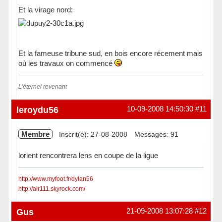
Et la virage nord:
Et la fameuse tribune sud, en bois encore récement mais
où les travaux on commencé
L'éternel revenant
Hors ligne
leroydu56
10-09-2008 14:50:30
#11
Membre
Inscrit(e): 27-08-2008
Messages: 91
lorient rencontrera lens en coupe de la ligue
http://www.myfoot.fr/dylan56
http://air111.skyrock.com/
Hors ligne
Gus
21-09-2008 13:07:28
#12