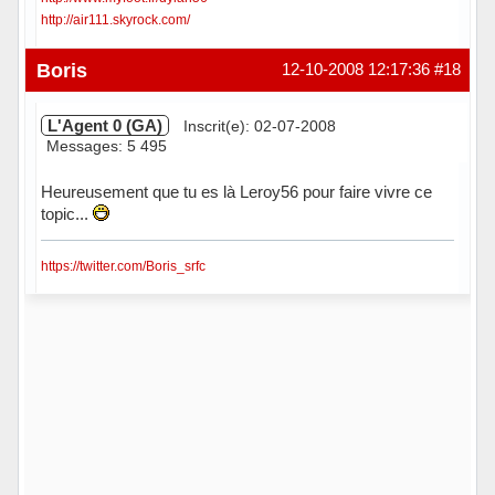
http://air111.skyrock.com/
Hors ligne
Boris
12-10-2008 12:17:36
#18
L'Agent 0 (GA)
Inscrit(e): 02-07-2008
Messages: 5 495
Heureusement que tu es là Leroy56 pour faire vivre ce
topic...
https://twitter.com/Boris_srfc
Hors ligne