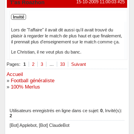
Hors ligne
T'as Roazhon
15-10-2009 11:00:03
#25
Invité
Lors de "l'affaire" il avait dit aussi qu'il avait trouvé du
plaisir à regarder le match de plus haut et que finalement,
il prennait plus d'enseignement sur le match comme ça.
Le Christian, il ne veut plus du banc.
Pages:
1
2
3
…
33
Suivant
Accueil
»
Football généraliste
»
100% Merlus
Utilisateurs enregistrés en ligne dans ce sujet:
0
, Invité(s):
2
[Bot] Applebot,
[Bot] ClaudeBot