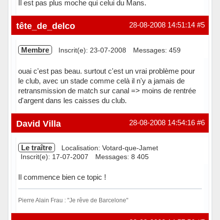
Il est pas plus moche qui celui du Mans.
Hors ligne
tête_de_delco
28-08-2008 14:51:14
#5
Membre
Inscrit(e): 23-07-2008
Messages: 459
ouai c'est pas beau. surtout c'est un vrai problème pour
le club, avec un stade comme celà il n'y a jamais de
retransmission de match sur canal => moins de rentrée
d'argent dans les caisses du club.
Hors ligne
David Villa
28-08-2008 14:54:16
#6
Le traître
Localisation: Votard-que-Jamet
Inscrit(e): 17-07-2007
Messages: 8 405
Il commence bien ce topic !
Pierre Alain Frau : "Je rêve de Barcelone"
Hors ligne