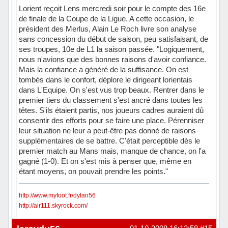
Lorient reçoit Lens mercredi soir pour le compte des 16e
de finale de la Coupe de la Ligue. A cette occasion, le
président des Merlus, Alain Le Roch livre son analyse
sans concession du début de saison, peu satisfaisant, de
ses troupes, 10e de L1 la saison passée. "Logiquement,
nous n'avions que des bonnes raisons d'avoir confiance.
Mais la confiance a généré de la suffisance. On est
tombés dans le confort, déplore le dirigeant lorientais
dans L'Equipe. On s'est vus trop beaux. Rentrer dans le
premier tiers du classement s'est ancré dans toutes les
têtes. S'ils étaient partis, nos joueurs cadres auraient dû
consentir des efforts pour se faire une place. Pérenniser
leur situation ne leur a peut-être pas donné de raisons
supplémentaires de se battre. C'était perceptible dès le
premier match au Mans mais, manque de chance, on l'a
gagné (1-0). Et on s'est mis à penser que, même en
étant moyens, on pouvait prendre les points."
http://www.myfoot.fr/dylan56
http://air111.skyrock.com/
Hors ligne