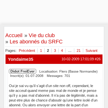
Accueil
»
Vie du club
»
Les abonnés du SRFC
Pages:
Précédent
1
2
3
4
…
21
Suivant
Yondaime35
10-02-2009 17:01:09
#26
Didot FreiEver
Localisation: Flers (Basse Normandie)
Inscrit(e): 01-07-2008
Messages: 701
Oui je sai vu qu'il s'agit d'un site non off, cependant, le
site acceuil quand meme pas mal de monde et je pense
qu'il y a pas mal d'abonné. Il n'a pas de légitimité, mais a
peut etre plus de chance d'aboutir qu'une lettre isolé d'un
abonné. Ou alors envoyer une lettre de la part d'un