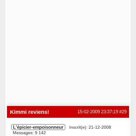
Kimmi reviens!
15-02-2009 23:37:19
#29
L'épicier-empoisonneur
Inscrit(e): 21-12-2008
Messages: 9 142