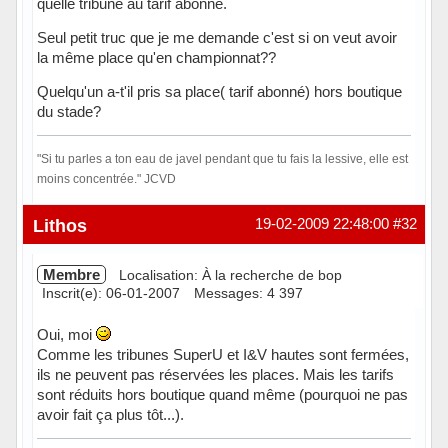
quelle tribune au tarif abonné.
Seul petit truc que je me demande c'est si on veut avoir
la même place qu'en championnat??
Quelqu'un a-t'il pris sa place( tarif abonné) hors boutique
du stade?
"Si tu parles a ton eau de javel pendant que tu fais la lessive, elle est
moins concentrée." JCVD
Hors ligne
Lithos
19-02-2009 22:48:00
#32
Membre
Localisation: À la recherche de bop
Inscrit(e): 06-01-2007
Messages: 4 397
Oui, moi
Comme les tribunes SuperU et I&V hautes sont fermées,
ils ne peuvent pas réservées les places. Mais les tarifs
sont réduits hors boutique quand même (pourquoi ne pas
avoir fait ça plus tôt...).