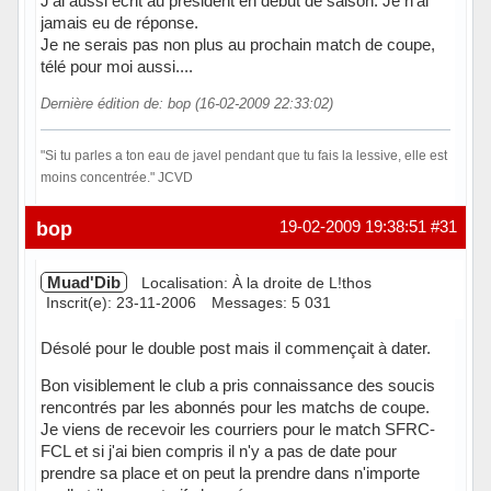
J'ai aussi écrit au président en début de saison. Je n'ai
jamais eu de réponse.
Je ne serais pas non plus au prochain match de coupe,
télé pour moi aussi....
Dernière édition de: bop (16-02-2009 22:33:02)
"Si tu parles a ton eau de javel pendant que tu fais la lessive, elle est
moins concentrée." JCVD
Hors ligne
bop
19-02-2009 19:38:51
#31
Muad'Dib
Localisation: À la droite de L!thos
Inscrit(e): 23-11-2006
Messages: 5 031
Désolé pour le double post mais il commençait à dater.
Bon visiblement le club a pris connaissance des soucis
rencontrés par les abonnés pour les matchs de coupe.
Je viens de recevoir les courriers pour le match SFRC-
FCL et si j'ai bien compris il n'y a pas de date pour
prendre sa place et on peut la prendre dans n'importe