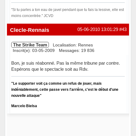
"Si tu parles a ton eau de javel pendant que tu fais la lessive, elle est
moins concentrée." JCVD
Hors ligne
Clecle-Rennais
05-06-2010 13:01:29
#43
The Strike Team
Localisation: Rennes
Inscrit(e): 03-05-2009
Messages: 19 836
Bon, je suis réabonné. Pas la même tribune par contre.
Espérons que le spectacle soit au Rdv.
"Le supporter voit ça comme un refus de jouer, mais
indéniablement, cette passe vers l'arrière, c'est le début d'une
nouvelle attaque"
Marcelo Bielsa
Hors ligne