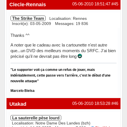
Hors ligne
Clecle-Rennais
05-06-2010 18:51:47
#45
The Strike Team
Localisation: Rennes
Inscrit(e): 03-05-2009
Messages: 19 836
Thanks ^^
A noter que le cadeau avec la cartounette n'est autre
que...un DVD des meilleurs moments du SRFC. J'ai bien
précisé qu'il ne devrait pas être long
"Le supporter voit ça comme un refus de jouer, mais
indéniablement, cette passe vers l'arrière, c'est le début d'une
nouvelle attaque"
Marcelo Bielsa
Hors ligne
Utakad
05-06-2010 18:53:28
#46
La sauterelle pèse lourd
Localisation: Notre Dame Des Landes (bzh)