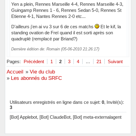
Yen a plein, Rennes Marseille 4-4, Rennes Marseille 4-3,
Guingamp Rennes 1 - 6, Rennes Sedan 5-0, Rennes St
Etienne 4-1, Nantes Rennes 2-0 etc...
D'ailleurs j'en ai vu 3 sur 6 de ces matchs
Et le kif, la
standing ovation de Freï quand il est sorti après son
quadruplé (remplacé par Briand?)
Dernière édition de: Romain (05-06-2010 21:26:17)
Hors ligne
Pages:
Précédent
1
2
3
4
…
21
Suivant
Accueil
»
Vie du club
»
Les abonnés du SRFC
Utilisateurs enregistrés en ligne dans ce sujet:
0
, Invité(s):
3
[Bot] Applebot,
[Bot] ClaudeBot,
[Bot] meta-externalagent