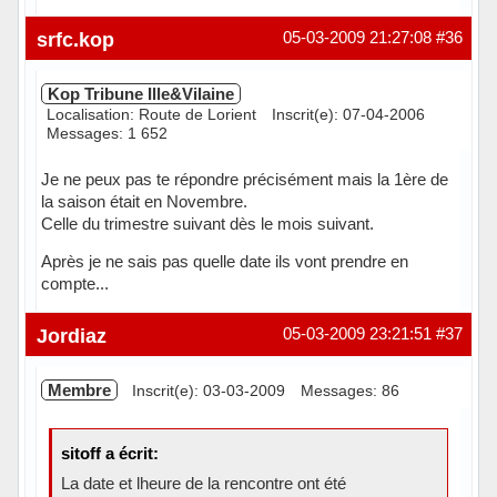
Hors ligne
srfc.kop
05-03-2009 21:27:08
#36
Kop Tribune Ille&Vilaine
Localisation: Route de Lorient
Inscrit(e): 07-04-2006
Messages: 1 652
Je ne peux pas te répondre précisément mais la 1ère de
la saison était en Novembre.
Celle du trimestre suivant dès le mois suivant.
Après je ne sais pas quelle date ils vont prendre en
compte...
Hors ligne
Jordiaz
05-03-2009 23:21:51
#37
Membre
Inscrit(e): 03-03-2009
Messages: 86
sitoff a écrit:
La date et lheure de la rencontre ont été