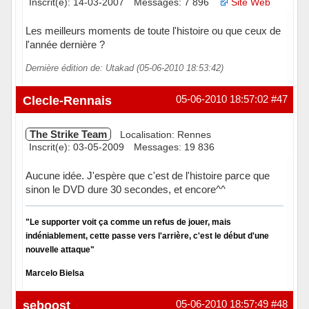
Inscrit(e): 14-03-2007
Messages: 7 896
Site Web
Les meilleurs moments de toute l'histoire ou que ceux de
l'année dernière ?
Dernière édition de: Utakad (05-06-2010 18:53:42)
Hors ligne
Clecle-Rennais
05-06-2010 18:57:02
#47
The Strike Team
Localisation: Rennes
Inscrit(e): 03-05-2009
Messages: 19 836
Aucune idée. J'espère que c'est de l'histoire parce que
sinon le DVD dure 30 secondes, et encore^^
"Le supporter voit ça comme un refus de jouer, mais
indéniablement, cette passe vers l'arrière, c'est le début d'une
nouvelle attaque"
Marcelo Bielsa
Hors ligne
seboost
05-06-2010 18:57:49
#48