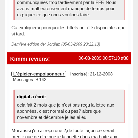
communiquées trop tardivement par la FFF. Nous
avons malheureusement manqué de temps pour
expliquer ce que nous voulions faire.
Ca expliquerai pourquoi les billets ont été disponibles que
si tard.
Dernière édition de: Jordiaz (05-03-2009 23:22:13)
Hors ligne
Kimmi reviens!
06-03-2009 00:57:19
#38
L'épicier-empoisonneur
Inscrit(e): 21-12-2008
Messages: 9 142
digital a écrit:
cela fait 2 mois que je n'est pas reçu la lettre aux
abonnées, c'est normal ou pas? alors que
novembre et décembre je les ai eu
Moi aussi j'en ai reçu que 2;de toute façon ce serait
mentir que de dire que je la guette dans ma boîte aux