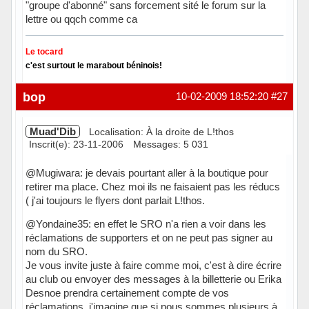
"groupe d'abonné" sans forcement sité le forum sur la
lettre ou qqch comme ca
Le tocard
c'est surtout le marabout béninois!
Hors ligne
bop
10-02-2009 18:52:20
#27
Muad'Dib
Localisation: À la droite de L!thos
Inscrit(e): 23-11-2006
Messages: 5 031
@Mugiwara: je devais pourtant aller à la boutique pour
retirer ma place. Chez moi ils ne faisaient pas les réducs
( j'ai toujours le flyers dont parlait L!thos.
@Yondaine35: en effet le SRO n'a rien a voir dans les
réclamations de supporters et on ne peut pas signer au
nom du SRO.
Je vous invite juste à faire comme moi, c'est à dire écrire
au club ou envoyer des messages à la billetterie ou Erika
Desnoe prendra certainement compte de vos
réclamations. j'imagine que si nous sommes plusieurs à