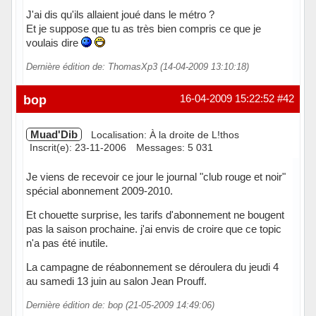
J'ai dis qu'ils allaient joué dans le métro ?
Et je suppose que tu as très bien compris ce que je
voulais dire
Dernière édition de: ThomasXp3 (14-04-2009 13:10:18)
Hors ligne
bop
16-04-2009 15:22:52
#42
Muad'Dib
Localisation: À la droite de L!thos
Inscrit(e): 23-11-2006
Messages: 5 031
Je viens de recevoir ce jour le journal "club rouge et noir"
spécial abonnement 2009-2010.
Et chouette surprise, les tarifs d'abonnement ne bougent
pas la saison prochaine. j'ai envis de croire que ce topic
n'a pas été inutile.
La campagne de réabonnement se déroulera du jeudi 4
au samedi 13 juin au salon Jean Prouff.
Dernière édition de: bop (21-05-2009 14:49:06)