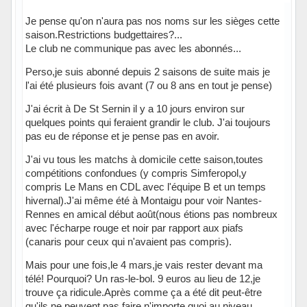
Je pense qu'on n'aura pas nos noms sur les sièges cette
saison.Restrictions budgettaires?...
Le club ne communique pas avec les abonnés...
Perso,je suis abonné depuis 2 saisons de suite mais je
l'ai été plusieurs fois avant (7 ou 8 ans en tout je pense)
J'ai écrit à De St Sernin il y a 10 jours environ sur
quelques points qui feraient grandir le club. J'ai toujours
pas eu de réponse et je pense pas en avoir.
J'ai vu tous les matchs à domicile cette saison,toutes
compétitions confondues (y compris Simferopol,y
compris Le Mans en CDL avec l'équipe B et un temps
hivernal).J'ai même été à Montaigu pour voir Nantes-
Rennes en amical début août(nous étions pas nombreux
avec l'écharpe rouge et noir par rapport aux piafs
(canaris pour ceux qui n'avaient pas compris).
Mais pour une fois,le 4 mars,je vais rester devant ma
télé! Pourquoi? Un ras-le-bol. 9 euros au lieu de 12,je
trouve ça ridicule.Après comme ça a été dit peut-être
qu'ils ne peuvent pas faire n'importe quoi au niveau