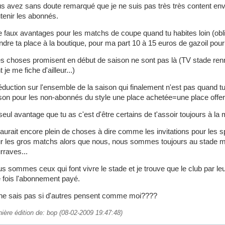
s avez sans doute remarqué que je ne suis pas très très content env
tenir les abonnés.
 faux avantages pour les matchs de coupe quand tu habites loin (ob
ndre ta place à la boutique, pour ma part 10 à 15 euros de gazoil pou
s choses promisent en début de saison ne sont pas là (TV stade renn
 je me fiche d'ailleur...)
duction sur l'ensemble de la saison qui finalement n'est pas quand tu v
son pour les non-abonnés du style une place achetée=une place offert
seul avantage que tu as c'est d'être certains de t'assoir toujours à l
y aurait encore plein de choses à dire comme les invitations pour les 
r les gros matchs alors que nous, nous sommes toujours au stade m
rraves...
s sommes ceux qui font vivre le stade et je trouve que le club par leu
 fois l'abonnement payé.
ne sais pas si d'autres pensent comme moi????
nière édition de: bop (08-02-2009 19:47:48)