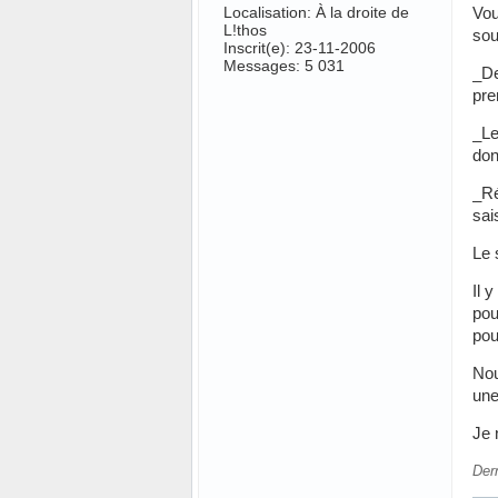
Localisation: À la droite de
Vou
L!thos
sou
Inscrit(e): 23-11-2006
Messages: 5 031
_De
pre
_Le
dont
_Ré
sai
Le 
Il 
pou
pou
Nou
une
Je 
Der