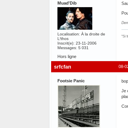
Muad'Dib
Sau
Pou
Der
Localisation: À la droite de
"Si 
L!thos
Inscrit(e): 23-11-2006
Messages: 5 031
Hors ligne
srfcfan
08-0
Footsie Panic
bop
Je 
pla
Cor