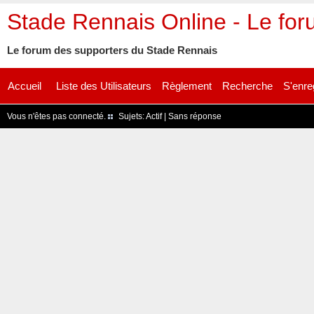
Stade Rennais Online - Le fo
Le forum des supporters du Stade Rennais
Accueil
Liste des Utilisateurs
Règlement
Recherche
S'enre
Vous n'êtes pas connecté.
Sujets:
Actif
|
Sans réponse