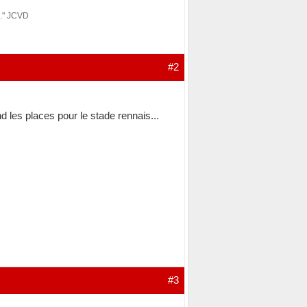
e." JCVD
#2
 les places pour le stade rennais...
#3