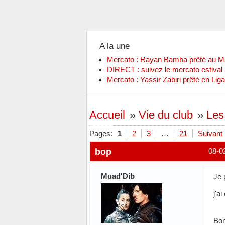
A la une
Mercato : Rayan Bamba prêté au 
DIRECT : suivez le mercato estiva
Mercato : Yassir Zabiri prêté en Liga
Accueil
»
Vie du club
»
Les
Pages:
1
2
3
…
21
Suivant
bop
08-0
Muad'Dib
Je 
j'a
Bo