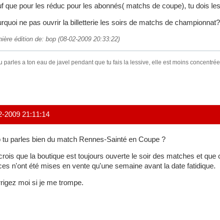
f que pour les réduc pour les abonnés( matchs de coupe), tu dois les
rquoi ne pas ouvrir la billetterie les soirs de matchs de championnat?
nière édition de: bop (08-02-2009 20:33:22)
tu parles a ton eau de javel pendant que tu fais la lessive, elle est moins concentré
2-2009 21:11:14
 tu parles bien du match Rennes-Sainté en Coupe ?
crois que la boutique est toujours ouverte le soir des matches et que 
ces n'ont été mises en vente qu'une semaine avant la date fatidique.
rigez moi si je me trompe.