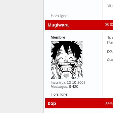
"Si 
Hors ligne
Mugiwara
08-0
Membre
Tu 
Per
pou
Der
Inscrit(e): 13-10-2008
Messages: 9 420
Hors ligne
bop
08-0