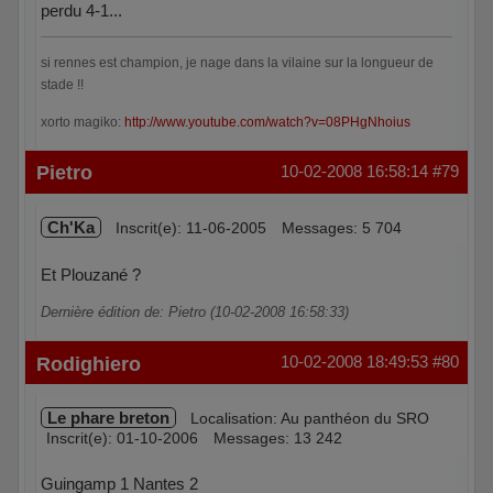
perdu 4-1...
si rennes est champion, je nage dans la vilaine sur la longueur de
stade !!
xorto magiko:
http://www.youtube.com/watch?v=08PHgNhoius
Hors ligne
Pietro
10-02-2008 16:58:14
#79
Ch'Ka
Inscrit(e): 11-06-2005
Messages: 5 704
Et Plouzané ?
Dernière édition de: Pietro (10-02-2008 16:58:33)
Hors ligne
Rodighiero
10-02-2008 18:49:53
#80
Le phare breton
Localisation: Au panthéon du SRO
Inscrit(e): 01-10-2006
Messages: 13 242
Guingamp 1 Nantes 2