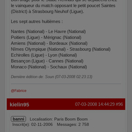
le vainqueur du match opposant le petit poucet Saintes
(District) à Strasbourg Neuhof (Ligue).
Les sept autres huitièmes :
Nantes (National) - Le Havre (National)
Poitiers (Ligue) - Mérignac (National)
Amiens (National) - Bordeaux (National)
Nîmes Olympique (National) - Strasbourg (National)
Echirolles (Ligue) - Lyon (National)
Besançon (Ligue) - Cannes (National)
Monaco (National) - Sochaux (National)
Dernière édition de: Soun (07-03-2008 02:23:13)
@Fabrice
Hors ligne
kielin95
07-03-2008 14:44:29
#96
banni
Localisation: Paris Boom Boom
Inscrit(e): 02-11-2006
Messages: 2 758