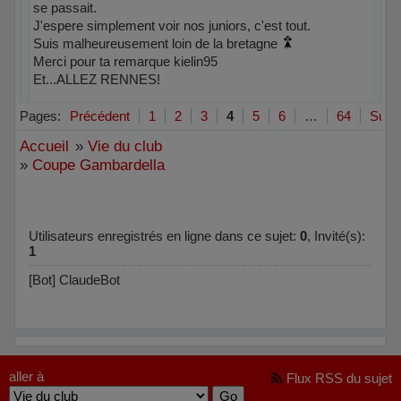
se passait.
J'espere simplement voir nos juniors, c'est tout.
Suis malheureusement loin de la bretagne
Merci pour ta remarque kielin95
Et...ALLEZ RENNES!
Hors ligne
Pages:
Précédent
1
2
3
4
5
6
…
64
Suiva
Accueil
»
Vie du club
»
Coupe Gambardella
Utilisateurs enregistrés en ligne dans ce sujet:
0
, Invité(s):
1
[Bot] ClaudeBot
aller à
Flux RSS du sujet