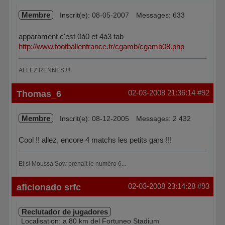
Membre
Inscrit(e): 08-05-2007
Messages: 633
apparament c'est 0à0 et 4à3 tab
http://www.footballenfrance.fr/cgamb/cgamb08.php
ALLEZ RENNES !!!
Hors ligne
Thomas_6
02-03-2008 21:36:14
#92
Membre
Inscrit(e): 08-12-2005
Messages: 2 432
Cool !! allez, encore 4 matchs les petits gars !!!
Et si Moussa Sow prenait le numéro 6...
Hors ligne
aficionado srfc
02-03-2008 23:14:28
#93
Reclutador de jugadores
Localisation: a 80 km del Fortuneo Stadium