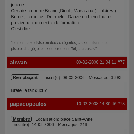
joueurs .
Certains comme Briand ,Didot , Marveaux ( titulaires )
Borne , Lemoine , Dembele , Danze ou bien d'autres
proviennent du centre de formation .
C'est dire ...
"Le monde se divise en deux catégories, ceux qui tiennent un
pistolet chargé, et ceux qui creusent. Toi, tu creuses."
Hors ligne
airwan
09-02-2008 21:04:11
#77
Remplaçant
Inscrit(e): 06-03-2006
Messages: 3 393
Breteil a fait quoi ?
Hors ligne
papadopoulos
10-02-2008 14:30:46
#78
Membre
Localisation: place Saint-Anne
Inscrit(e): 14-03-2006
Messages: 248