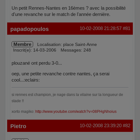
Un petit Rennes-Nantes en 16èmes ? avec la possibilité
d'une revanche sur le match de l'année dernière.
Hors ligne
papadopoulos
10-02-2008 21:28:57
#81
Membre
Localisation: place Saint-Anne
Inscrit(e): 14-03-2006
Messages: 248
plouzané ont perdu 3-0...
oep, une petite revanche contre nantes, ça serai
cool...:eclairs:
si rennes est champion, je nage dans la vilaine sur la longueur de
stade !!
xorto magiko:
http://www.youtube.com/watch?v=08PHgNhoius
Hors ligne
Pietro
10-02-2008 23:39:20
#82