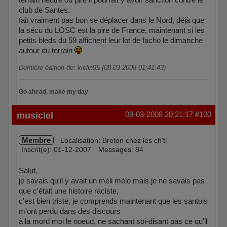
club de Santes.
fait vraiment pas bon se déplacer dans le Nord, déjà que
la sécu du LOSC est la pire de France, maintenant si les
petits bleds du 59 affichent leur lot de facho le dimanche
autour du terrain
Dernière édition de: kielin95 (08-03-2008 01:41:43)
Go ahead, make my day
Hors ligne
musiciel
08-03-2008 20:21:17
#100
Membre
Localisation: Breton chez les ch'ti
Inscrit(e): 01-12-2007
Messages: 84
Salut,
je savais qu'il y avait un méli mélo mais je ne savais pas
que c'était une histoire raciste,
c'est bien triste, je comprends maintenant que les santois
m'ont perdu dans des discours
à la mord moi le noeud, ne sachant soi-disant pas ce qu'il