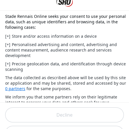
Go ahead, make my day
Hors ligne
holtet
02-03-2008 19:11:58
#87
Membre
Inscrit(e): 23-09-2007
Messages: 110
gagner au peno 0 a 0 ( 5 a 4 )
Hors ligne
Dnairb
02-03-2008 19:18:07
#88
Evêr ed Ruednev
Localisation: Paris
Inscrit(e): 22-01-2008
Messages: 8 344
bah au moins eux ils savent tirer les penalties... Pas
comme leurs aines
Jorge Sampaoli : "Une fois, j'étais avec une femme dans un bar. On a
parlé toute la nuit, on a ri, flirté, je lui ai offert des verres. Et puis vers
5 heures du matin, un type est arrivé, l'a prise par le bras et l'a