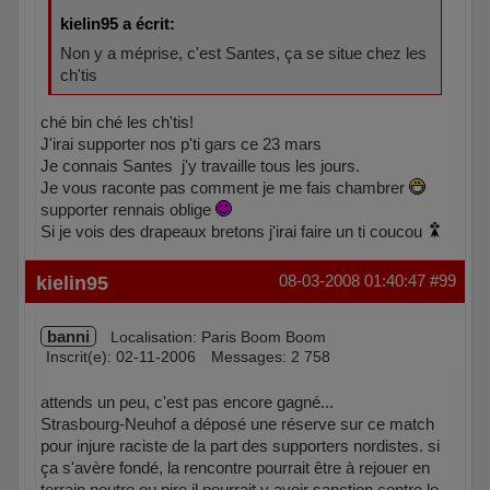
kielin95 a écrit:
Non y a méprise, c'est Santes, ça se situe chez les
ch'tis
ché bin ché les ch'tis!
J'irai supporter nos p'ti gars ce 23 mars
Je connais Santes j'y travaille tous les jours.
Je vous raconte pas comment je me fais chambrer
supporter rennais oblige
Si je vois des drapeaux bretons j'irai faire un ti coucou
Hors ligne
kielin95
08-03-2008 01:40:47
#99
banni
Localisation: Paris Boom Boom
Inscrit(e): 02-11-2006
Messages: 2 758
attends un peu, c'est pas encore gagné...
Strasbourg-Neuhof a déposé une réserve sur ce match
pour injure raciste de la part des supporters nordistes. si
ça s'avère fondé, la rencontre pourrait être à rejouer en
terrain neutre ou pire il pourrait y avoir sanction contre le