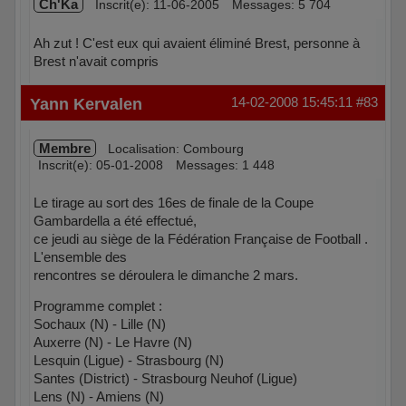
Ch'Ka
Inscrit(e): 11-06-2005
Messages: 5 704
Ah zut ! C'est eux qui avaient éliminé Brest, personne à
Brest n'avait compris
Hors ligne
Yann Kervalen
14-02-2008 15:45:11
#83
Membre
Localisation: Combourg
Inscrit(e): 05-01-2008
Messages: 1 448
Le tirage au sort des 16es de finale de la Coupe
Gambardella a été effectué,
ce jeudi au siège de la Fédération Française de Football .
L'ensemble des
rencontres se déroulera le dimanche 2 mars.
Programme complet :
Sochaux (N) - Lille (N)
Auxerre (N) - Le Havre (N)
Lesquin (Ligue) - Strasbourg (N)
Santes (District) - Strasbourg Neuhof (Ligue)
Lens (N) - Amiens (N)