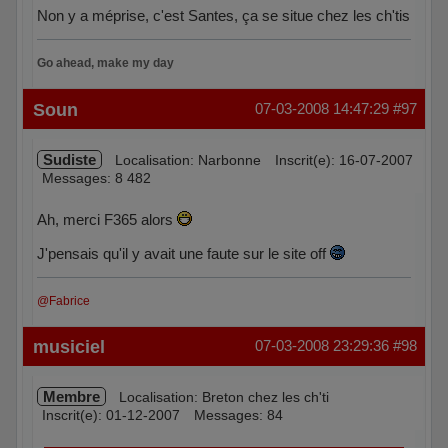
Non y a méprise, c'est Santes, ça se situe chez les ch'tis
Go ahead, make my day
Hors ligne
Soun
07-03-2008 14:47:29
#97
Sudiste
Localisation: Narbonne
Inscrit(e): 16-07-2007
Messages: 8 482
Ah, merci F365 alors
J'pensais qu'il y avait une faute sur le site off
@Fabrice
Hors ligne
musiciel
07-03-2008 23:29:36
#98
Membre
Localisation: Breton chez les ch'ti
Inscrit(e): 01-12-2007
Messages: 84