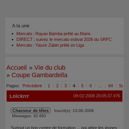
A la une
Mercato : Rayan Bamba prêté au Mans
DIRECT : suivez le mercato estival 2026 du SRFC
Mercato : Yassir Zabiri prêté en Liga
Accueil
»
Vie du club
»
Coupe Gambardella
Pages:
Précédent
1
2
3
4
5
6
…
64
Suiva
Loïckrrr
09-02-2008 20:05:37
#76
Chasseur de têtes
Inscrit(e): 13-06-2006
Messages: 10 450
Surtout un bon centre de formation ... qui attire les jeunes