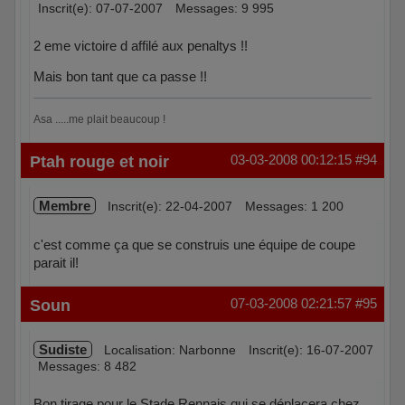
Inscrit(e): 07-07-2007
Messages: 9 995
2 eme victoire d affilé aux penaltys !!
Mais bon tant que ca passe !!
Asa .....me plait beaucoup !
Hors ligne
Ptah rouge et noir
03-03-2008 00:12:15
#94
Membre
Inscrit(e): 22-04-2007
Messages: 1 200
c'est comme ça que se construis une équipe de coupe
parait il!
Hors ligne
Soun
07-03-2008 02:21:57
#95
Sudiste
Localisation: Narbonne
Inscrit(e): 16-07-2007
Messages: 8 482
Bon tirage pour le Stade Rennais qui se déplacera chez