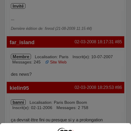
Invité
...
Dernière édition de: finrod (21-08-2009 11:15:44)
far_island
02-03-2008 18:17:31
#85
Membre
Localisation: Paris
Inscrit(e): 10-07-2007
Messages: 245
Site Web
des news?
Hors ligne
kielin95
02-03-2008 18:29:53
#86
banni
Localisation: Paris Boom Boom
Inscrit(e): 02-11-2006
Messages: 2 758
ça devrait être fini ou presque si y a prolongation
qqn a le score du match?