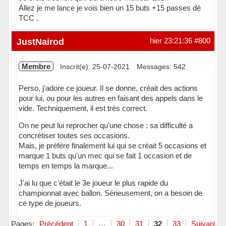
Allez je me lance je vois bien un 15 buts +15 passes dé
TCC .
Hors ligne
JustNairod
hier 23:21:36
#800
Membre
Inscrit(e): 25-07-2021
Messages: 542
Perso, j'adore ce joueur. Il se donne, créait des actions
pour lui, ou pour les autres en faisant des appels dans le
vide. Techniquement, il est très correct.
On ne peut lui reprocher qu'une chose : sa difficulté a
concrétiser toutes ses occasions.
Mais, je préfère finalement lui qui se créait 5 occasions et
marque 1 buts qu'un mec qui se fait 1 occasion et de
temps en temps la marque...
J'ai lu que c'était le 3e joueur le plus rapide du
championnat avec ballon. Sérieusement, on a besoin de
ce type de joueurs.
Hors ligne
Pages:
Précédent
1
…
30
31
32
33
Suivant