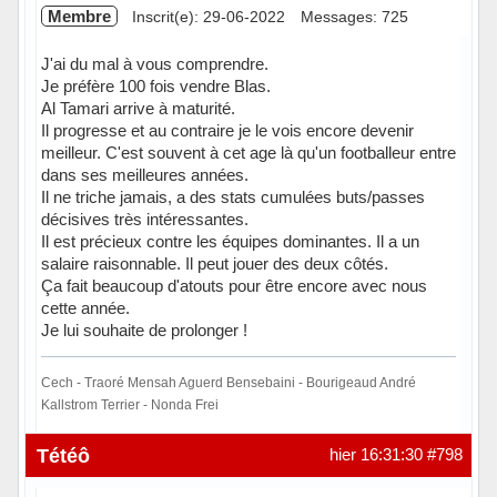
Membre
Inscrit(e): 29-06-2022
Messages: 725
J'ai du mal à vous comprendre.
Je préfère 100 fois vendre Blas.
Al Tamari arrive à maturité.
Il progresse et au contraire je le vois encore devenir
meilleur. C'est souvent à cet age là qu'un footballeur entre
dans ses meilleures années.
Il ne triche jamais, a des stats cumulées buts/passes
décisives très intéressantes.
Il est précieux contre les équipes dominantes. Il a un
salaire raisonnable. Il peut jouer des deux côtés.
Ça fait beaucoup d'atouts pour être encore avec nous
cette année.
Je lui souhaite de prolonger !
Cech - Traoré Mensah Aguerd Bensebaini - Bourigeaud André
Kallstrom Terrier - Nonda Frei
Hors ligne
Tétéô
hier 16:31:30
#798