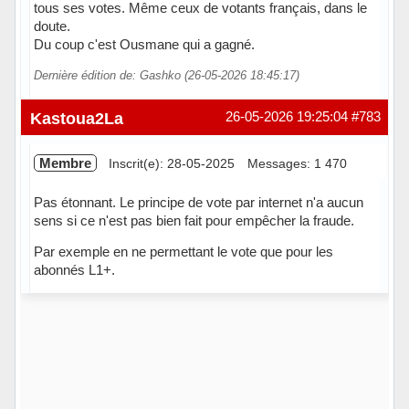
tous ses votes. Même ceux de votants français, dans le
doute.
Du coup c'est Ousmane qui a gagné.
Dernière édition de: Gashko (26-05-2026 18:45:17)
Hors ligne
Kastoua2La
26-05-2026 19:25:04
#783
Membre
Inscrit(e): 28-05-2025
Messages: 1 470
Pas étonnant. Le principe de vote par internet n'a aucun
sens si ce n'est pas bien fait pour empêcher la fraude.
Par exemple en ne permettant le vote que pour les
abonnés L1+.
Hors ligne