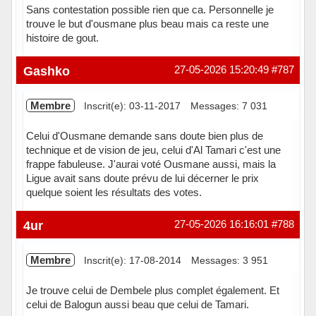
Sans contestation possible rien que ca. Personnelle je
trouve le but d'ousmane plus beau mais ca reste une
histoire de gout.
Hors ligne
Gashko
27-05-2026 15:20:49
#787
Membre
Inscrit(e): 03-11-2017
Messages: 7 031
Celui d'Ousmane demande sans doute bien plus de
technique et de vision de jeu, celui d'Al Tamari c'est une
frappe fabuleuse. J'aurai voté Ousmane aussi, mais la
Ligue avait sans doute prévu de lui décerner le prix
quelque soient les résultats des votes.
Hors ligne
4ur
27-05-2026 16:16:01
#788
Membre
Inscrit(e): 17-08-2014
Messages: 3 951
Je trouve celui de Dembele plus complet également. Et
celui de Balogun aussi beau que celui de Tamari.