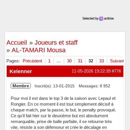
Accueil
»
Joueurs et staff
»
AL-TAMARI Mousa
Pages:
Précédent
1
…
30
31
32
33
Suivant
Kelenner
11-05-2026 19:22:39
#776
Membre
Inscrit(e): 13-01-2015
Messages: 8 952
Pour moi il est dans le top 3 de la saison avec Lepaul et
Rongier. En ce moment il est tout simplement décisif à
chaque match, par la passe, le but, le penalty provoqué.
Ce qu’il fait hier sur le deuxième but est absolument
remarquable, prise de balle parfaite, il se retourne très
vite, résiste à son défenseur et crée le décalage en