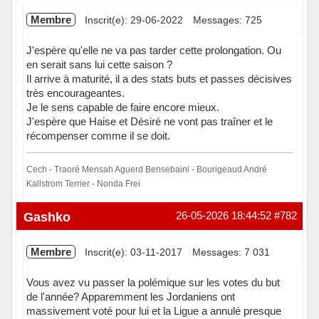
Membre
Inscrit(e): 29-06-2022
Messages: 725
J'espère qu'elle ne va pas tarder cette prolongation. Ou
en serait sans lui cette saison ?
Il arrive à maturité, il a des stats buts et passes décisives
très encourageantes.
Je le sens capable de faire encore mieux.
J'espère que Haise et Désiré ne vont pas traîner et le
récompenser comme il se doit.
Cech - Traoré Mensah Aguerd Bensebaini - Bourigeaud André
Kallstrom Terrier - Nonda Frei
Hors ligne
Gashko
26-05-2026 18:44:52
#782
Membre
Inscrit(e): 03-11-2017
Messages: 7 031
Vous avez vu passer la polémique sur les votes du but
de l'année? Apparemment les Jordaniens ont
massivement voté pour lui et la Ligue a annulé presque