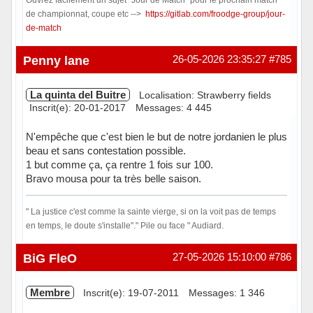
de championnat, coupe etc -->
https://gitlab.com/froodge-group/jour-
de-match
Hors ligne
Penny lane
26-05-2026 23:35:27
#785
La quinta del Buitre
Localisation: Strawberry fields
Inscrit(e): 20-01-2017
Messages: 4 445
N'empêche que c'est bien le but de notre jordanien le plus
beau et sans contestation possible.
1 but comme ça, ça rentre 1 fois sur 100.
Bravo mousa pour ta très belle saison.
" La justice c'est comme la sainte vierge, si on la voit pas de temps
en temps, le doute s'installe"." Pile ou face " Audiard.
En ligne
BiG FleO
27-05-2026 15:10:00
#786
Membre
Inscrit(e): 19-07-2011
Messages: 1 346