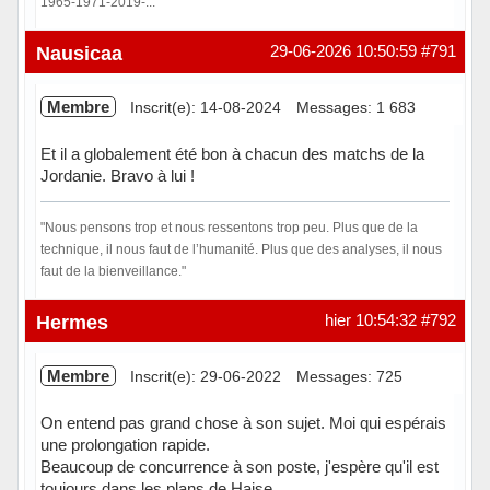
1965-1971-2019-...
Hors ligne
Nausicaa
29-06-2026 10:50:59
#791
Membre
Inscrit(e): 14-08-2024
Messages: 1 683
Et il a globalement été bon à chacun des matchs de la
Jordanie. Bravo à lui !
"Nous pensons trop et nous ressentons trop peu. Plus que de la
technique, il nous faut de l’humanité. Plus que des analyses, il nous
faut de la bienveillance."
Hors ligne
Hermes
hier 10:54:32
#792
Membre
Inscrit(e): 29-06-2022
Messages: 725
On entend pas grand chose à son sujet. Moi qui espérais
une prolongation rapide.
Beaucoup de concurrence à son poste, j'espère qu'il est
toujours dans les plans de Haise.