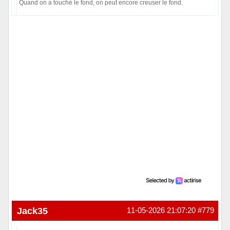
Quand on a touché le fond, on peut encore creuser le fond.
Hors ligne
Jack35
11-05-2026 21:07:20
#779