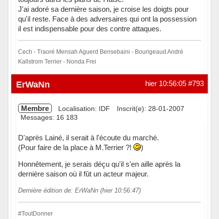
J'ai adoré sa dernière saison, je croise les doigts pour
qu'il reste. Face à des adversaires qui ont la possession
il est indispensable pour des contre attaques.
Cech - Traoré Mensah Aguerd Bensebaini - Bourigeaud André
Kallstrom Terrier - Nonda Frei
Hors ligne
ErWaNn
hier 10:56:05
#793
Membre
Localisation: IDF
Inscrit(e): 28-01-2007
Messages: 16 183
D'après Lainé, il serait à l'écoute du marché.
(Pour faire de la place à M.Terrier ?!
)
Honnêtement, je serais déçu qu'il s'en aille après la
dernière saison où il fût un acteur majeur.
Dernière édition de: ErWaNn (hier 10:56:47)
#ToutDonner