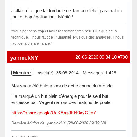
J'allais dire que la Jordanie de Tamari n'était pas mal du
tout et hop égalisation. Mérité !
"Nous pensons trop et nous ressentons trop peu. Plus que de la
technique, il nous faut de l’humanité. Plus que des analyses, il nous
faut de la bienveillance."
Hors ligne
yannickNY
28-06-2026 09:34:10
#790
Membre
Inscrit(e): 25-08-2014
Messages: 1 428
Moussa a été buteur lors de cette coupe du monde.
Il a marqué un but plein d'énergie pour le seul but
encaissé par l'Argentine lors des matchs de poule.
https://share.google/UoKArgj3KN0xyGkdY
Dernière édition de: yannickNY (28-06-2026 09:35:38)