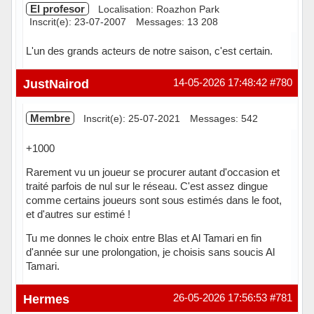
El profesor
Localisation: Roazhon Park
Inscrit(e): 23-07-2007
Messages: 13 208
L'un des grands acteurs de notre saison, c'est certain.
Hors ligne
JustNairod
14-05-2026 17:48:42
#780
Membre
Inscrit(e): 25-07-2021
Messages: 542
+1000
Rarement vu un joueur se procurer autant d'occasion et
traité parfois de nul sur le réseau. C'est assez dingue
comme certains joueurs sont sous estimés dans le foot,
et d'autres sur estimé !
Tu me donnes le choix entre Blas et Al Tamari en fin
d'année sur une prolongation, je choisis sans soucis Al
Tamari.
Hors ligne
Hermes
26-05-2026 17:56:53
#781