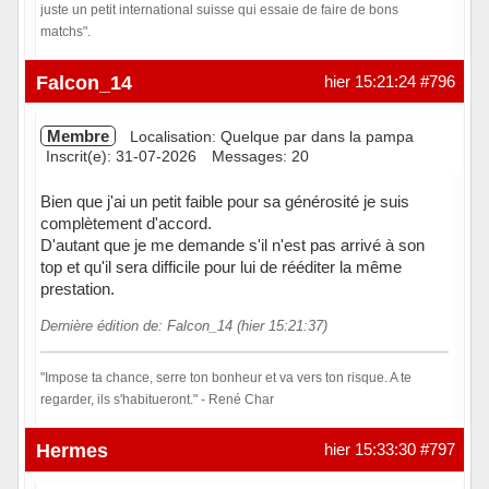
juste un petit international suisse qui essaie de faire de bons
matchs".
Hors ligne
Falcon_14
hier 15:21:24
#796
Membre
Localisation: Quelque par dans la pampa
Inscrit(e): 31-07-2026
Messages: 20
Bien que j'ai un petit faible pour sa générosité je suis
complètement d'accord.
D'autant que je me demande s'il n'est pas arrivé à son
top et qu'il sera difficile pour lui de rééditer la même
prestation.
Dernière édition de: Falcon_14 (hier 15:21:37)
"Impose ta chance, serre ton bonheur et va vers ton risque. A te
regarder, ils s'habitueront." - René Char
Hors ligne
Hermes
hier 15:33:30
#797