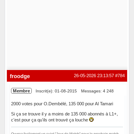
froodge
26-05-2026 23:13:57
#784
Membre
Inscrit(e): 01-08-2015
Messages: 4 248
2000 votes pour O.Dembélé, 135 000 pour Al Tamari
Si ça se trouve il y a moins de 135 000 abonnés à L1+,
c'est pour ça qu'ils ont trouvé ça louche
Ouvrez facilement un sujet "Jour de Match" pour le prochain match