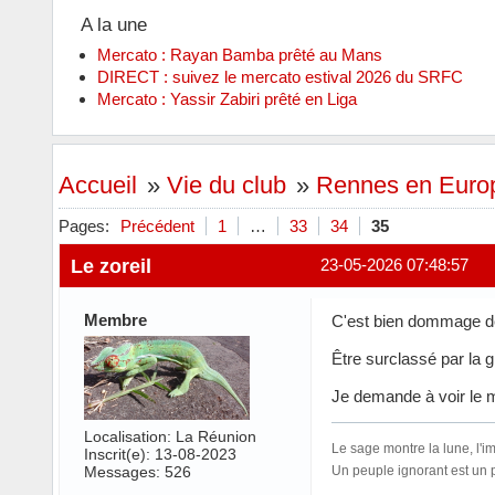
A la une
Mercato : Rayan Bamba prêté au Mans
DIRECT : suivez le mercato estival 2026 du SRFC
Mercato : Yassir Zabiri prêté en Liga
Accueil
»
Vie du club
»
Rennes en Euro
Pages:
Précédent
1
…
33
34
35
Le zoreil
23-05-2026 07:48:57
Membre
C'est bien dommage de
Être surclassé par la 
Je demande à voir le m
Localisation: La Réunion
Le sage montre la lune, l'im
Inscrit(e): 13-08-2023
Messages: 526
Un peuple ignorant est un 