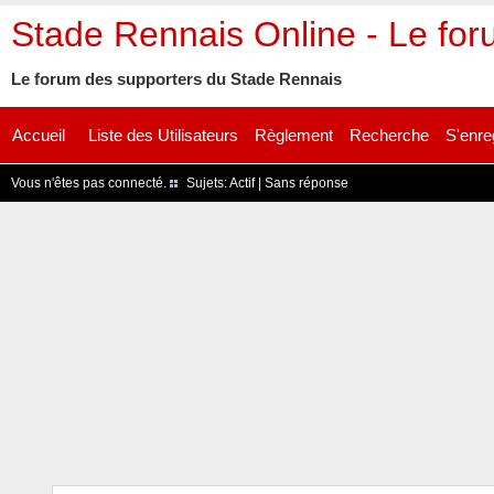
Stade Rennais Online - Le fo
Le forum des supporters du Stade Rennais
Accueil
Liste des Utilisateurs
Règlement
Recherche
S'enre
Vous n'êtes pas connecté.
Sujets:
Actif
|
Sans réponse