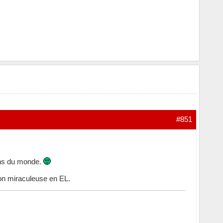
#851
ins du monde.
ion miraculeuse en EL.