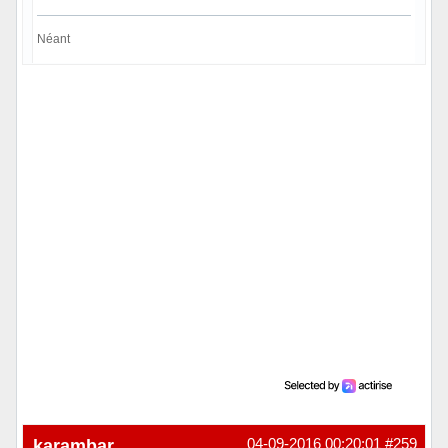
Néant
Hors ligne
karambar
04-09-2016 00:20:01
#259