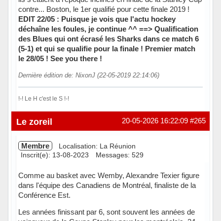
contre... Boston, le 1er qualifié pour cette finale 2019 !
EDIT 22/05 : Puisque je vois que l'actu hockey
déchaîne les foules, je continue ^^ ==> Qualification
des Blues qui ont écrasé les Sharks dans ce match 6
(5-1) et qui se qualifie pour la finale ! Premier match
le 28/05 ! See you there !
Dernière édition de: NixonJ (22-05-2019 22:14:06)
!-! Le H c'est le S !-!
Hors ligne
Le zoreil
20-05-2026 16:22:09
#265
Membre
Localisation: La Réunion
Inscrit(e): 13-08-2023
Messages: 529
Comme au basket avec Wemby, Alexandre Texier figure
dans l'équipe des Canadiens de Montréal, finaliste de la
Conférence Est.
Les années finissant par 6, sont souvent les années de