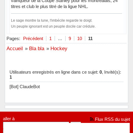
vainqueur de la Coupe Stanley pour les montréalais, 24
titres et club le plus titré de la ligue NHL.
Le sage montre la lune, l'imbécile regarde le doigt.
Un peuple ignorant est un peuple docile car crédule.
Hors ligne
Pages:
Précédent
1
…
9
10
11
Accueil
»
Bla bla
»
Hockey
Utilisateurs enregistrés en ligne dans ce sujet:
0
, Invité(s):
1
[Bot] ClaudeBot
aller à
Flux RSS du sujet