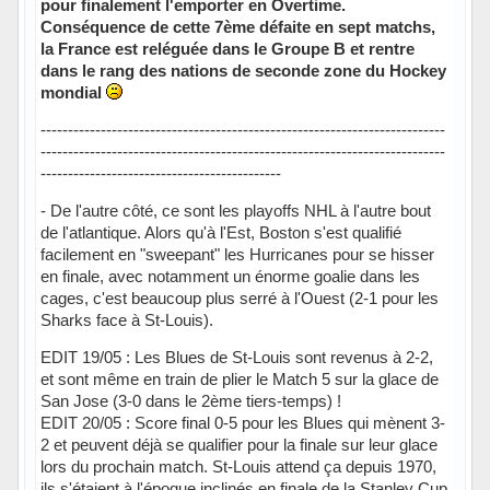
pour finalement l'emporter en Overtime.
Conséquence de cette 7ème défaite en sept matchs,
la France est reléguée dans le Groupe B et rentre
dans le rang des nations de seconde zone du Hockey
mondial
--------------------------------------------------------------------------
--------------------------------------------------------------------------
--------------------------------------------
- De l'autre côté, ce sont les playoffs NHL à l'autre bout
de l'atlantique. Alors qu'à l'Est, Boston s'est qualifié
facilement en "sweepant" les Hurricanes pour se hisser
en finale, avec notamment un énorme goalie dans les
cages, c'est beaucoup plus serré à l'Ouest (2-1 pour les
Sharks face à St-Louis).
EDIT 19/05 : Les Blues de St-Louis sont revenus à 2-2,
et sont même en train de plier le Match 5 sur la glace de
San Jose (3-0 dans le 2ème tiers-temps) !
EDIT 20/05 : Score final 0-5 pour les Blues qui mènent 3-
2 et peuvent déjà se qualifier pour la finale sur leur glace
lors du prochain match. St-Louis attend ça depuis 1970,
ils s'étaient à l'époque inclinés en finale de la Stanley Cup