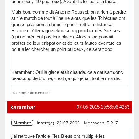
pour nous, -10 pour eux). Avant d'aller boire la tasse.
Mais bon, comme dit Antoine Roussel, on a rien à perdre
sur le match de tout à l'heure alors que les Tchèques ont
grosse pression à domicile pour mettre à distance
France et Allemagne et/ou se rapprocher des Suisses
(qui ne méritent pas leur place). Alors si on pouvait
profiter de leur crispation et de leurs fautes éventuelles
pour aller chercher un point ou deux, ce serait cool.
Karambar : Oui la glace était chaude, cela causait donc
beaucoup de brume, c'est ça qui gênait tout le monde.
Hear my train a comin' ?
Hors ligne
karambar
07-05-2015 19:56:06
#253
Membre
Inscrit(e): 22-07-2006
Messages: 5 217
j'ai retrouvé l'article :"les Bleus ont multiplié les