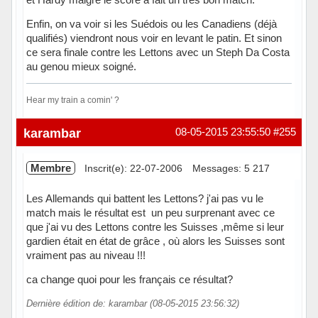
Enfin, on va voir si les Suédois ou les Canadiens (déjà
qualifiés) viendront nous voir en levant le patin. Et sinon
ce sera finale contre les Lettons avec un Steph Da Costa
au genou mieux soigné.
Hear my train a comin' ?
Hors ligne
karambar
08-05-2015 23:55:50
#255
Membre
Inscrit(e): 22-07-2006
Messages: 5 217
Les Allemands qui battent les Lettons? j'ai pas vu le
match mais le résultat est un peu surprenant avec ce
que j'ai vu des Lettons contre les Suisses ,même si leur
gardien était en état de grâce , où alors les Suisses sont
vraiment pas au niveau !!!
ca change quoi pour les français ce résultat?
Dernière édition de: karambar (08-05-2015 23:56:32)