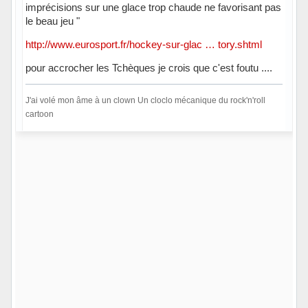
imprécisions sur une glace trop chaude ne favorisant pas
le beau jeu "
http://www.eurosport.fr/hockey-sur-glac … tory.shtml
pour accrocher les Tchèques je crois que c'est foutu ....
J'ai volé mon âme à un clown Un cloclo mécanique du rock'n'roll
cartoon
Hors ligne