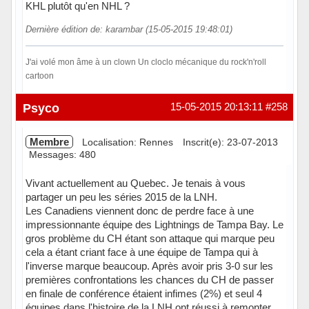
KHL plutôt qu'en NHL ?
Dernière édition de: karambar (15-05-2015 19:48:01)
J'ai volé mon âme à un clown Un cloclo mécanique du rock'n'roll
cartoon
Hors ligne
Psyco
15-05-2015 20:13:11
#258
Membre
Localisation: Rennes
Inscrit(e): 23-07-2013
Messages: 480
Vivant actuellement au Quebec. Je tenais à vous
partager un peu les séries 2015 de la LNH.
Les Canadiens viennent donc de perdre face à une
impressionnante équipe des Lightnings de Tampa Bay. Le
gros problème du CH étant son attaque qui marque peu
cela a étant criant face à une équipe de Tampa qui à
l'inverse marque beaucoup. Après avoir pris 3-0 sur les
premières confrontations les chances du CH de passer
en finale de conférence étaient infimes (2%) et seul 4
équipes dans l'histoire de la LNH ont réussi à remonter