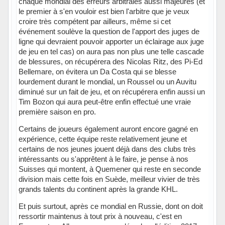
chaque mondial des erreurs arbitrales aussi majeures (et
le premier à s'en vouloir est bien l'arbitre que je veux
croire très compétent par ailleurs, même si cet
événement soulève la question de l'apport des juges de
ligne qui devraient pouvoir apporter un éclairage aux juge
de jeu en tel cas) on aura pas non plus une telle cascade
de blessures, on récupérera des Nicolas Ritz, des Pi-Ed
Bellemare, on évitera un Da Costa qui se blesse
lourdement durant le mondial, un Roussel ou un Auvitu
diminué sur un fait de jeu, et on récupérera enfin aussi un
Tim Bozon qui aura peut-être enfin effectué une vraie
première saison en pro.
Certains de joueurs également auront encore gagné en
expérience, cette équipe reste relativement jeune et
certains de nos jeunes jouent déjà dans des clubs très
intéressants ou s'apprêtent à le faire, je pense à nos
Suisses qui montent, à Quemener qui reste en seconde
division mais cette fois en Suède, meilleur vivier de très
grands talents du continent après la grande KHL.
Et puis surtout, après ce mondial en Russie, dont on doit
ressortir maintenus à tout prix à nouveau, c'est en