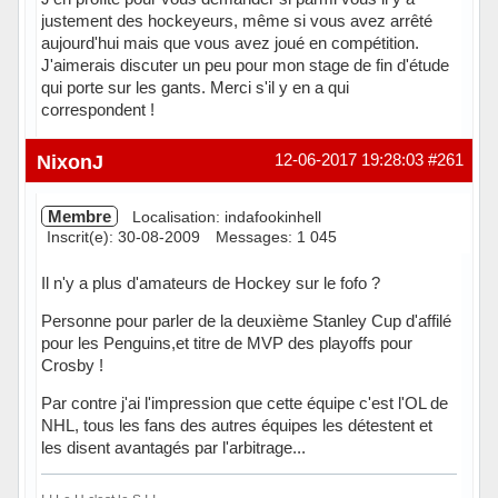
justement des hockeyeurs, même si vous avez arrêté
aujourd'hui mais que vous avez joué en compétition.
J'aimerais discuter un peu pour mon stage de fin d'étude
qui porte sur les gants. Merci s'il y en a qui
correspondent !
Hors ligne
NixonJ
12-06-2017 19:28:03
#261
Membre
Localisation: indafookinhell
Inscrit(e): 30-08-2009
Messages: 1 045
Il n'y a plus d'amateurs de Hockey sur le fofo ?
Personne pour parler de la deuxième Stanley Cup d'affilé
pour les Penguins,et titre de MVP des playoffs pour
Crosby !
Par contre j'ai l'impression que cette équipe c'est l'OL de
NHL, tous les fans des autres équipes les détestent et
les disent avantagés par l'arbitrage...