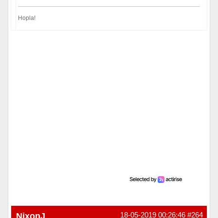
Hopla!
Hors ligne
NixonJ
18-05-2019 00:26:46
#264