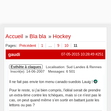
Accueil
»
Bla bla
»
Hockey
Pages:
Précédent
1
…
9
10
11
gaudi
07-05-2015 10:28:49
#251
Esthète à claques
Localisation: Sud Landes & Rennes
Inscrit(e): 14-06-2007
Messages: 6 501
Il ne fait pas envie ton menu canado-suedois Lauig !
Pour le reste, si j'ai bien compris, l'idéal serait de prendre
un extra-time contre les tchèques, mais si ce n'est pas le
cas, on peut quand même s'en sortir en battant juste les
lettons ou pas ?