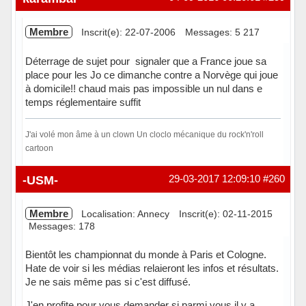
Membre
Inscrit(e): 22-07-2006
Messages: 5 217
Déterrage de sujet pour signaler que a France joue sa
place pour les Jo ce dimanche contre a Norvège qui joue
à domicile!! chaud mais pas impossible un nul dans e
temps réglementaire suffit
J'ai volé mon âme à un clown Un cloclo mécanique du rock'n'roll
cartoon
Hors ligne
-USM-
29-03-2017 12:09:10
#260
Membre
Localisation: Annecy
Inscrit(e): 02-11-2015
Messages: 178
Bientôt les championnat du monde à Paris et Cologne.
Hate de voir si les médias relaieront les infos et résultats.
Je ne sais même pas si c'est diffusé.
J'en profite pour vous demander si parmi vous il y a