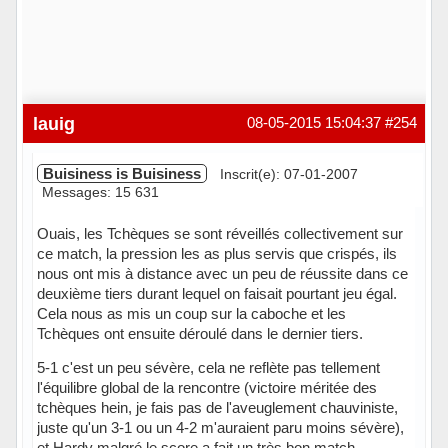
lauig
08-05-2015 15:04:37
#254
Buisiness is Buisiness
Inscrit(e): 07-01-2007
Messages: 15 631
Ouais, les Tchèques se sont réveillés collectivement sur
ce match, la pression les as plus servis que crispés, ils
nous ont mis à distance avec un peu de réussite dans ce
deuxième tiers durant lequel on faisait pourtant jeu égal.
Cela nous as mis un coup sur la caboche et les
Tchèques ont ensuite déroulé dans le dernier tiers.
5-1 c'est un peu sévère, cela ne reflète pas tellement
l'équilibre global de la rencontre (victoire méritée des
tchèques hein, je fais pas de l'aveuglement chauviniste,
juste qu'un 3-1 ou un 4-2 m'auraient paru moins sévère),
et Hardy malgré le score a fait un très bon match.