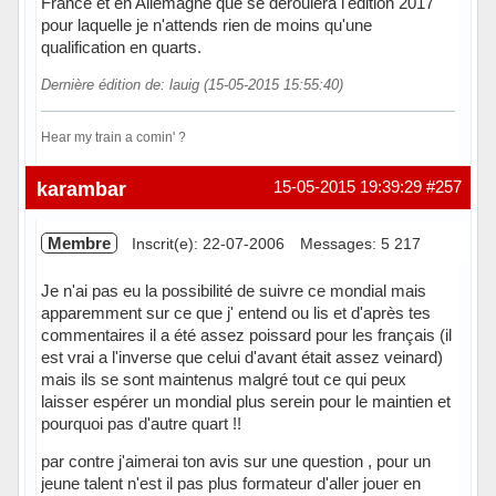
France et en Allemagne que se déroulera l'édition 2017
pour laquelle je n'attends rien de moins qu'une
qualification en quarts.
Dernière édition de: lauig (15-05-2015 15:55:40)
Hear my train a comin' ?
Hors ligne
karambar
15-05-2015 19:39:29
#257
Membre
Inscrit(e): 22-07-2006
Messages: 5 217
Je n'ai pas eu la possibilité de suivre ce mondial mais
apparemment sur ce que j' entend ou lis et d'après tes
commentaires il a été assez poissard pour les français (il
est vrai a l'inverse que celui d'avant était assez veinard)
mais ils se sont maintenus malgré tout ce qui peux
laisser espérer un mondial plus serein pour le maintien et
pourquoi pas d'autre quart !!
par contre j'aimerai ton avis sur une question , pour un
jeune talent n'est il pas plus formateur d'aller jouer en