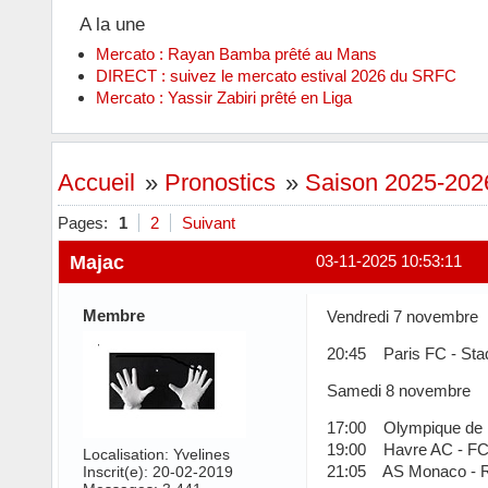
A la une
Mercato : Rayan Bamba prêté au Mans
DIRECT : suivez le mercato estival 2026 du SRFC
Mercato : Yassir Zabiri prêté en Liga
Accueil
»
Pronostics
»
Saison 2025-2026
Pages:
1
2
Suivant
Majac
03-11-2025 10:53:11
Membre
Vendredi 7 novembre
20:45 Paris FC - Sta
Samedi 8 novembre
17:00 Olympique de Ma
19:00 Havre AC - FC
Localisation: Yvelines
21:05 AS Monaco - 
Inscrit(e): 20-02-2019