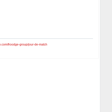
lab.com/froodge-group/jour-de-match