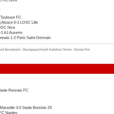
e
 Toulouse FC
Alsace 0-1 LOSC Lille
OGC Nice
1 AJ Auxerre
nais 1-2 Paris Saint-Germain
rd Bensebaini - Bourigeaud André Kallstrom Terrier - Nonda Frei
Stade Rennais FC
rseille 3-0 Stade Brestois 29
FC Nantes