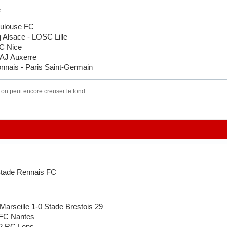
e
oulouse FC
Alsace - LOSC Lille
C Nice
AJ Auxerre
nais - Paris Saint-Germain
 on peut encore creuser le fond.
Stade Rennais FC
rseille 1-0 Stade Brestois 29
FC Nantes
2 RC Lens