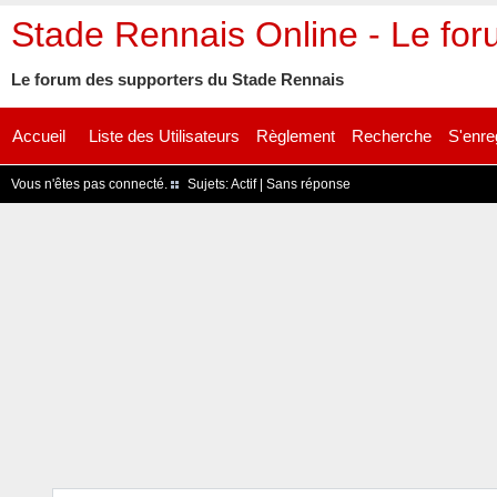
Stade Rennais Online - Le fo
Le forum des supporters du Stade Rennais
Accueil
Liste des Utilisateurs
Règlement
Recherche
S'enre
Vous n'êtes pas connecté.
Sujets:
Actif
|
Sans réponse