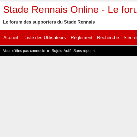
Stade Rennais Online - Le fo
Le forum des supporters du Stade Rennais
Accueil
Liste des Utilisateurs
Règlement
Recherche
S'enre
Vous n'êtes pas connecté.
Sujets:
Actif
|
Sans réponse