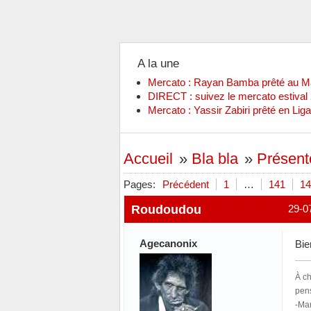
A la une
Mercato : Rayan Bamba prêté au 
DIRECT : suivez le mercato estiva
Mercato : Yassir Zabiri prêté en Liga
Accueil
»
Bla bla
»
Présent
Pages:
Précédent
1
…
141
14
Roudoudou
29-0
Agecanonix
Bie
À ch
pen
-Mar