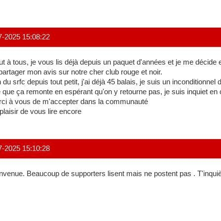
7-2025 15:08:22
ut à tous, je vous lis déjà depuis un paquet d'années et je me décide e
partager mon avis sur notre cher club rouge et noir.
 du srfc depuis tout petit, j'ai déjà 45 balais, je suis un inconditionnel 
e que ça remonte en espérant qu'on y retourne pas, je suis inquiet en
ci à vous de m'accepter dans la communauté
plaisir de vous lire encore
7-2025 15:10:28
nvenue. Beaucoup de supporters lisent mais ne postent pas . T'inqu