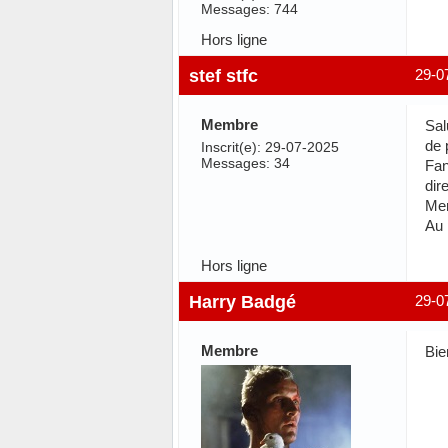
Messages: 744
Hors ligne
stef stfc
29-0
Membre
Sal
de 
Inscrit(e): 29-07-2025
Messages: 34
Fan
dir
Mer
Au 
Hors ligne
Harry Badgé
29-0
Membre
Bie