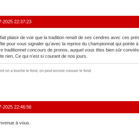
7-2025 22:37:23
fait plaisir de voir que la tradition renaît de ses cendres avec ces pré
fite pour vous signaler qu'avec la reprise du championnat qui pointe à 
re traditionnel concours de pronos, auquel vous êtes bien sûr conviés 
te rien. Ce qui n'est si courant de nos jours.
d on a touché le fond, on peut encore creuser le fond.
7-2025 22:46:56
nvenue à vous.