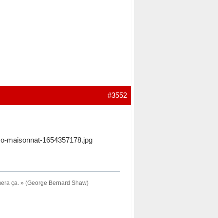
#3552
imera ça. » (George Bernard Shaw)