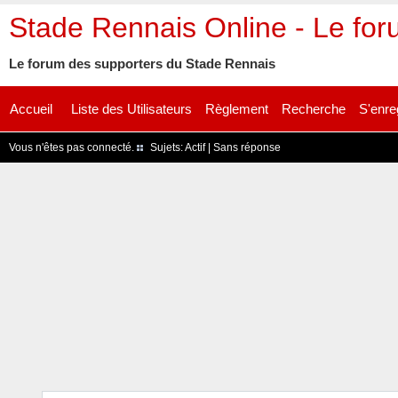
Stade Rennais Online - Le fo
Le forum des supporters du Stade Rennais
Accueil
Liste des Utilisateurs
Règlement
Recherche
S'enre
Vous n'êtes pas connecté.
Sujets:
Actif
|
Sans réponse