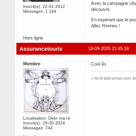
Avec la campagne Ulul
Inscrit(e): 22-01-2012
découvrir.
Messages: 1 144
En espérant que le proj
Allez Rennes !
Hors ligne
Assurancetourix
18-09-2025 21:45:18
Membre
Cool 👍
« Ne te bats jamais avec d
Localisation: Debr ma re
Inscrit(e): 29-05-2024
Messages: 744