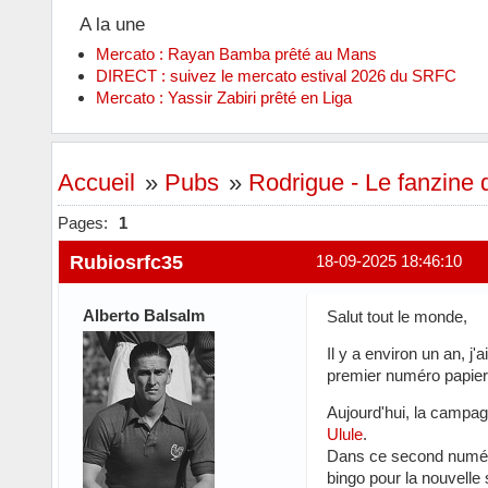
A la une
Mercato : Rayan Bamba prêté au Mans
DIRECT : suivez le mercato estival 2026 du SRFC
Mercato : Yassir Zabiri prêté en Liga
Accueil
»
Pubs
»
Rodrigue - Le fanzine
Pages:
1
Rubiosrfc35
18-09-2025 18:46:10
Alberto Balsalm
Salut tout le monde,
Il y a environ un an, j
premier numéro papier 
Aujourd'hui, la campa
Ulule
.
Dans ce second numéro
bingo pour la nouvelle 