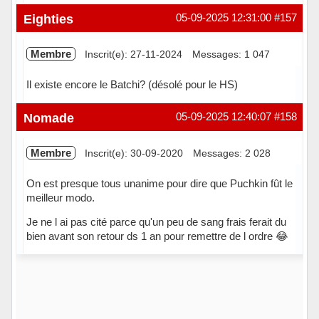
Hors ligne
Eighties
05-09-2025 12:31:00
#157
Membre
Inscrit(e): 27-11-2024
Messages: 1 047
Il existe encore le Batchi? (désolé pour le HS)
Hors ligne
Nomade
05-09-2025 12:40:07
#158
Membre
Inscrit(e): 30-09-2020
Messages: 2 028
On est presque tous unanime pour dire que Puchkin fût le
meilleur modo.
Je ne l ai pas cité parce qu'un peu de sang frais ferait du
bien avant son retour ds 1 an pour remettre de l ordre 😂
Hors ligne