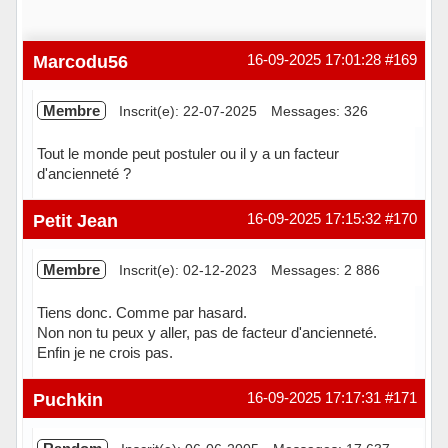
Marcodu56
16-09-2025 17:01:28
#169
Membre
Inscrit(e): 22-07-2025
Messages: 326
Tout le monde peut postuler ou il y a un facteur
d'ancienneté ?
Hors ligne
Petit Jean
16-09-2025 17:15:32
#170
Membre
Inscrit(e): 02-12-2023
Messages: 2 886
Tiens donc. Comme par hasard.
Non non tu peux y aller, pas de facteur d'ancienneté.
Enfin je ne crois pas.
Hors ligne
Puchkin
16-09-2025 17:17:31
#171