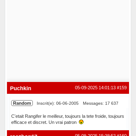
Puchkin
05-09-2025 14:01:13
#159
Random
Inscrit(e): 06-06-2005
Messages: 17 637
C'etait Rangifer le meilleur, toujours la tete froide, toujours
efficace et discret. Un vrai patron
Hors ligne
05-09-2025 15:38:53
#160