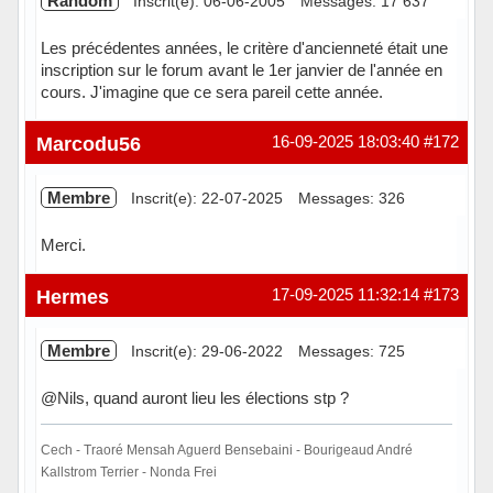
Random
Inscrit(e): 06-06-2005
Messages: 17 637
Les précédentes années, le critère d'ancienneté était une
inscription sur le forum avant le 1er janvier de l'année en
cours. J'imagine que ce sera pareil cette année.
Hors ligne
Marcodu56
16-09-2025 18:03:40
#172
Membre
Inscrit(e): 22-07-2025
Messages: 326
Merci.
Hors ligne
Hermes
17-09-2025 11:32:14
#173
Membre
Inscrit(e): 29-06-2022
Messages: 725
@Nils, quand auront lieu les élections stp ?
Cech - Traoré Mensah Aguerd Bensebaini - Bourigeaud André
Kallstrom Terrier - Nonda Frei