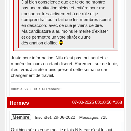
J'ai bien conscience que ce texte ne montre
pas une motivation pleine et entière pour me
consacrer très activement à ce rôle et je
comprendrai tout a fait que les membres soient
en désaccord avec ce que je viens de dire.
Ma candidature a au moins le mérite d'exister
et de permettre un vote plutôt qu'une
désignation d'office
Juste pour information, Nils n'est pas tout seul et je
modère toujours en étant discret. Rarement sur ce topic,
il est vrai. J'ai été moins présent cette semaine car
changement de travail.
Allez le SRFC et la TA Rennes!!!
Hors ligne
Hermes
07-09-2025 09:10:56
#168
Membre
Inscrit(e): 29-06-2022
Messages: 725
Oui bien sûr excuse moi, je citais Nils car c'est lui qui