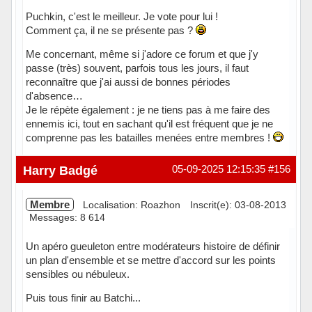
Puchkin, c'est le meilleur. Je vote pour lui !
Comment ça, il ne se présente pas ?
Me concernant, même si j'adore ce forum et que j'y
passe (très) souvent, parfois tous les jours, il faut
reconnaître que j'ai aussi de bonnes périodes
d'absence…
Je le répète également : je ne tiens pas à me faire des
ennemis ici, tout en sachant qu'il est fréquent que je ne
comprenne pas les batailles menées entre membres !
Hors ligne
Harry Badgé
05-09-2025 12:15:35
#156
Membre
Localisation: Roazhon
Inscrit(e): 03-08-2013
Messages: 8 614
Un apéro gueuleton entre modérateurs histoire de définir
un plan d'ensemble et se mettre d'accord sur les points
sensibles ou nébuleux.
Puis tous finir au Batchi...