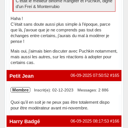
C’était le meilleur binôme Rangifer et Puchkin, digne
d’un Freí & Monterrubio
Haha !
C’était sans doute aussi plus simple à l’époque, parce
que là, j’avoue que je ne comprends pas tout des
échanges entre certains, j’aurais du mal à modérer je
pense !
Mais oui, j’aimais bien discuter avec Puchkin notamment,
mais aussi les autres, sur les réactions à adopter pour
certains cas.
Hors ligne
Petit Jean
06-09-2025 07:50:52
#165
Membre
Inscrit(e): 02-12-2023
Messages: 2 886
Quoi qu'il en soit je ne peux pas être totalement dispo
pour être modérateur avant mi-novembre.
Hors ligne
Harry Badgé
06-09-2025 08:17:53
#166