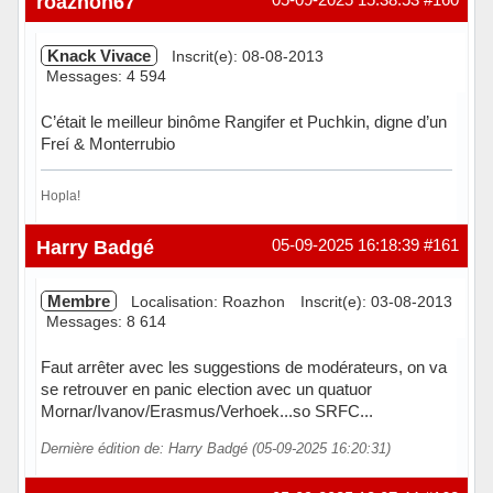
roazhon67
Knack Vivace
Inscrit(e): 08-08-2013
Messages: 4 594
C’était le meilleur binôme Rangifer et Puchkin, digne d’un
Freí & Monterrubio
Hopla!
Hors ligne
Harry Badgé
05-09-2025 16:18:39
#161
Membre
Localisation: Roazhon
Inscrit(e): 03-08-2013
Messages: 8 614
Faut arrêter avec les suggestions de modérateurs, on va
se retrouver en panic election avec un quatuor
Mornar/Ivanov/Erasmus/Verhoek...so SRFC...
Dernière édition de: Harry Badgé (05-09-2025 16:20:31)
Hors ligne