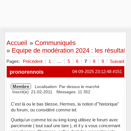
Accueil
»
Communiqués
»
Equipe de modération 2024 : les résultats
Pages:
Précédent
1
…
5
6
7
8
9
Suivant
pronorennois
04-09-2025 23:12:48
#151
Membre
Localisation: Par dessus le marché
Inscrit(e): 21-02-2011
Messages: 11 352
C'est là ou le bas blesse, Hermes, la notion d'"historique"
du forum, ou considéré comme tel.
Quelqu'un comme toi ou king kong utilisez le forum avec
parcimonie ( tout sauf une tare ), et il y a vous concernant