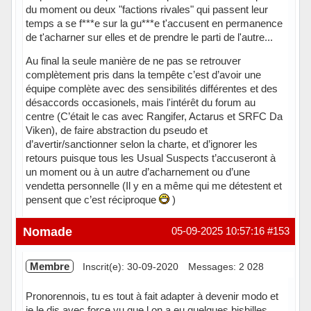
du moment ou deux "factions rivales" qui passent leur
temps a se f***e sur la gu***e t'accusent en permanence
de t'acharner sur elles et de prendre le parti de l'autre...
Au final la seule manière de ne pas se retrouver
complètement pris dans la tempête c’est d’avoir une
équipe complète avec des sensibilités différentes et des
désaccords occasionels, mais l'intérêt du forum au
centre (C’était le cas avec Rangifer, Actarus et SRFC Da
Viken), de faire abstraction du pseudo et
d’avertir/sanctionner selon la charte, et d’ignorer les
retours puisque tous les Usual Suspects t’accuseront à
un moment ou à un autre d’acharnement ou d’une
vendetta personnelle (Il y en a même qui me détestent et
pensent que c’est réciproque
)
Hors ligne
Nomade
05-09-2025 10:57:16
#153
Membre
Inscrit(e): 30-09-2020
Messages: 2 028
Pronorennois, tu es tout à fait adapter à devenir modo et
je le dis avec force vu que l on a eu quelques bisbilles