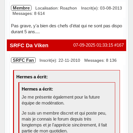
Membre
Localisation: Roazhon
Inscrit(e): 03-08-2013
Messages: 8 614
Pas grave, y'a bien des chefs d'état qui ne sont pas dispo
durant 5 ans....
Hors ligne
SRFC Da Viken
07-09-2025 01:33:15
#167
SRFC Fan
Inscrit(e): 22-11-2010
Messages: 8 136
Hermes a écrit:
Hermes a écrit:
Je me présente également pour la future
équipe de modération.
Je suis un membre discret et qui poste peu,
mais je connais le forum depuis très
longtemps et je l'apprécie sincèrement, il fait
partie de mon quotidien.