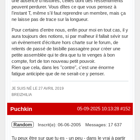
une absence d'histoires, celles dont des ressentiments
peuvent perdurer. Vous dîtes ce que vous pensez à
l'instant T, même s'il faut reprendre un membre, mais ça
ne laisse pas de trace sur la longueur.
Pour certains d'entre nous, enfin pour moi en tout cas, il y
aura toujours des notions, si par malheur il fallait sévir sur
un évènement d'écriture hors charte sur le forum, de
relents de passé de bisbille passagère pour créer une
petite assemblée qui te dira que tu te venges à bon
compte, fort de ton nouveau petit pouvoir.
Rien que cela, dans les "contre", c'est une énorme
fatigue anticipée que de ne serait-ce y penser.
JE SUIS NÉ LE 27 AVRIL 2019
BREIZHILIA
Hors ligne
Puchkin
05-09-2025 10:13:28
#152
Random
Inscrit(e): 06-06-2005
Messages: 17 637
Tu peux être sur que tu es - un peu - dans le vrai à partir