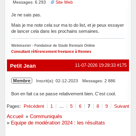
Messages: 6 293
Site Web
Je ne sais pas.
Mais je me note cela sur ma to do list, et je peux essayer
de lancer cela dans les prochains semaines.
Webmaster - Fondateur de Stade Rennais Online
Consultant référencement freelance à Rennes
Hors ligne
Petit Jean
11-07-2026 19:28:33
#175
Membre
Inscrit(e): 02-12-2023
Messages: 2 886
Bon en fait ca se passe relativement bien. C'est cool.
Hors ligne
Pages:
Précédent
1
…
5
6
7
8
9
Suivant
Accueil
»
Communiqués
»
Equipe de modération 2024 : les résultats