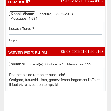
roazhon67
05-09-2025 18:07:44
#162
Knack Vivace
Inscrit(e): 08-08-2013
Messages: 4 594
Lucas / Turdo ?
Hopla!
Hors ligne
Steven Mort au rat
05-09-2025 21:01:50
#163
Membre
Inscrit(e): 08-12-2024
Messages: 155
Pas besoin de remonter aussi loin!
Ostigard, furuashi. Jota, gomez feront largement l'affaire.
Il faut vivre avec son temps 😁
Hors ligne