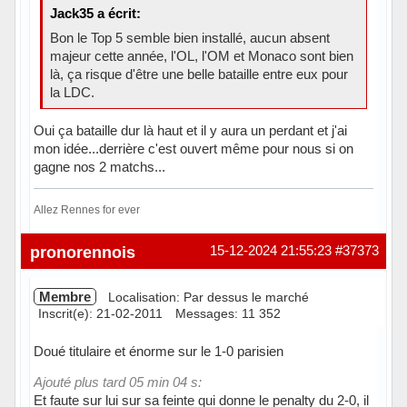
Jack35 a écrit:
Bon le Top 5 semble bien installé, aucun absent
majeur cette année, l'OL, l'OM et Monaco sont bien
là, ça risque d'être une belle bataille entre eux pour
la LDC.
Oui ça bataille dur là haut et il y aura un perdant et j'ai
mon idée...derrière c'est ouvert même pour nous si on
gagne nos 2 matchs...
Allez Rennes for ever
Hors ligne
pronorennois
15-12-2024 21:55:23
#37373
Membre
Localisation: Par dessus le marché
Inscrit(e): 21-02-2011
Messages: 11 352
Doué titulaire et énorme sur le 1-0 parisien
Ajouté plus tard 05 min 04 s:
Et faute sur lui sur sa feinte qui donne le penalty du 2-0, il