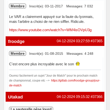
Membre
Inscrit(e): 03-11-2017
Messages: 7 032
Le VAR a clairement appuyé sur la faute du lyonnais,
mais l'arbitre a choisi de ne rien siffler. Ridicule.
https://www.youtube.com/watch?v=WM4isOVpU3g
Hors ligne
froodge
04-12-2024 03:27:59
#37365
Membre
Inscrit(e): 01-08-2015
Messages: 4 248
C'est encore plus incroyable avec le son
Ouvrez facilement un sujet "Jour de Match" pour le prochain match
de championnat, coupe etc -->
https://gitlab.com/froodge-group/jour-
de-match
Hors ligne
Utakad
04-12-2024 09:15:32
#37366
La sauterelle pèse lourd