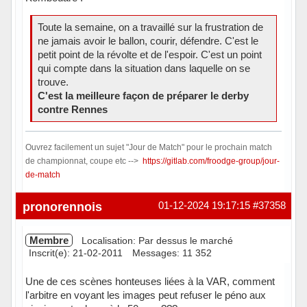
Toute la semaine, on a travaillé sur la frustration de
ne jamais avoir le ballon, courir, défendre. C'est le
petit point de la révolte et de l'espoir. C'est un point
qui compte dans la situation dans laquelle on se
trouve.
C'est la meilleure façon de préparer le derby
contre Rennes
Ouvrez facilement un sujet "Jour de Match" pour le prochain match
de championnat, coupe etc -->
https://gitlab.com/froodge-group/jour-
de-match
Hors ligne
pronorennois
01-12-2024 19:17:15
#37358
Membre
Localisation: Par dessus le marché
Inscrit(e): 21-02-2011
Messages: 11 352
Une de ces scènes honteuses liées à la VAR, comment
l'arbitre en voyant les images peut refuser le péno aux