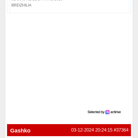
BREIZHILIA
Hors ligne
Gashko
03-12-2024 20:24:15
#37364