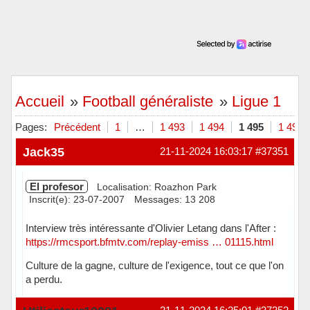
Accueil
»
Football généraliste
»
Ligue 1
Pages:
Précédent
1
…
1 493
1 494
1 495
1 496
Jack35
21-11-2024 16:03:17
#37351
El profesor
Localisation: Roazhon Park
Inscrit(e): 23-07-2007
Messages: 13 208
Interview très intéressante d'Olivier Letang dans l'After :
https://rmcsport.bfmtv.com/replay-emiss … 01115.html
Culture de la gagne, culture de l'exigence, tout ce que l'on
a perdu.
Hors ligne