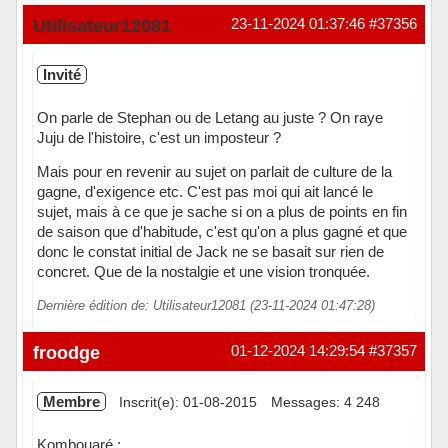
Hors ligne
Utilisateur12081
23-11-2024 01:37:46
#37356
Invité
On parle de Stephan ou de Letang au juste ? On raye
Juju de l'histoire, c'est un imposteur ?
Mais pour en revenir au sujet on parlait de culture de la
gagne, d'exigence etc. C'est pas moi qui ait lancé le
sujet, mais à ce que je sache si on a plus de points en fin
de saison que d'habitude, c'est qu'on a plus gagné et que
donc le constat initial de Jack ne se basait sur rien de
concret. Que de la nostalgie et une vision tronquée.
Dernière édition de: Utilisateur12081 (23-11-2024 01:47:28)
froodge
01-12-2024 14:29:54
#37357
Membre
Inscrit(e): 01-08-2015
Messages: 4 248
Kombouaré :