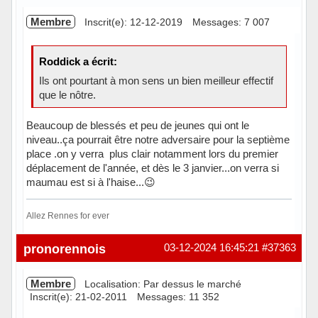
Membre
Inscrit(e): 12-12-2019
Messages: 7 007
Roddick a écrit:
Ils ont pourtant à mon sens un bien meilleur effectif
que le nôtre.
Beaucoup de blessés et peu de jeunes qui ont le
niveau..ça pourrait être notre adversaire pour la septième
place .on y verra plus clair notamment lors du premier
déplacement de l'année, et dès le 3 janvier...on verra si
maumau est si à l'haise...😉
Allez Rennes for ever
Hors ligne
pronorennois
03-12-2024 16:45:21
#37363
Membre
Localisation: Par dessus le marché
Inscrit(e): 21-02-2011
Messages: 11 352