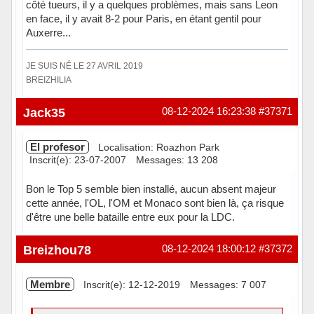
côté tueurs, il y a quelques problèmes, mais sans Leon
en face, il y avait 8-2 pour Paris, en étant gentil pour
Auxerre...
JE SUIS NÉ LE 27 AVRIL 2019
BREIZHILIA
Hors ligne
Jack35
08-12-2024 16:23:38
#37371
El profesor
Localisation: Roazhon Park
Inscrit(e): 23-07-2007
Messages: 13 208
Bon le Top 5 semble bien installé, aucun absent majeur
cette année, l'OL, l'OM et Monaco sont bien là, ça risque
d'être une belle bataille entre eux pour la LDC.
Hors ligne
Breizhou78
08-12-2024 18:00:12
#37372
Membre
Inscrit(e): 12-12-2019
Messages: 7 007