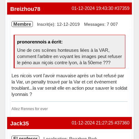
Breizhou78
01-12-2024 19:43:30
#37359
Membre
Inscrit(e): 12-12-2019
Messages: 7 007
pronorennois a écrit:
Une de ces scènes honteuses liées à la VAR,
comment l'arbitre en voyant les images peut refuser
le péno aux niçois contre lyon, à la 50eme ???
Les nicois vont l'avoir mauvaise après un but refusé par
la Var, un penalty trouvé par la Var et cet événement
troublant...la var serait elle en action pour sauver le soldat
lyonnais ?
Allez Rennes for ever
Hors ligne
Jack35
01-12-2024 21:27:25
#37360
El profesor
Localisation: Roazhon Park