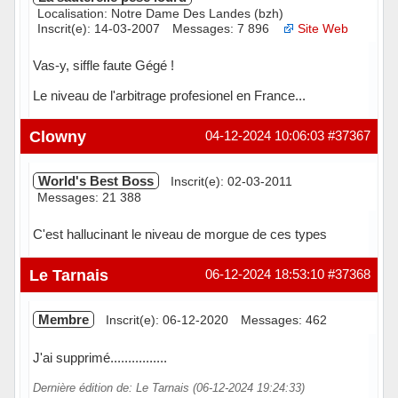
Localisation: Notre Dame Des Landes (bzh)
Inscrit(e): 14-03-2007
Messages: 7 896
Site Web
Vas-y, siffle faute Gégé !
Le niveau de l'arbitrage profesionel en France...
Hors ligne
Clowny
04-12-2024 10:06:03
#37367
World's Best Boss
Inscrit(e): 02-03-2011
Messages: 21 388
C'est hallucinant le niveau de morgue de ces types
Hors ligne
Le Tarnais
06-12-2024 18:53:10
#37368
Membre
Inscrit(e): 06-12-2020
Messages: 462
J'ai supprimé................
Dernière édition de: Le Tarnais (06-12-2024 19:24:33)