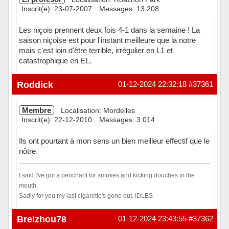
Inscrit(e): 23-07-2007
Messages: 13 208
Les niçois prennent deux fois 4-1 dans la semaine ! La
saison niçoise est pour l'instant meilleure que la notre
mais c'est loin d'être terrible, irrégulier en L1 et
catastrophique en EL.
Hors ligne
Roddick
01-12-2024 22:32:18
#37361
Membre
Localisation: Mordelles
Inscrit(e): 22-12-2010
Messages: 3 014
Ils ont pourtant à mon sens un bien meilleur effectif que le
nôtre.
I said I've got a penchant for smokes and kicking douches in the
mouth.
Sadly for you my last cigarette's gone out. IDLES
Hors ligne
Breizhou78
01-12-2024 23:43:55
#37362