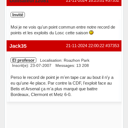
Utilisateur12081
21-11-2024 16:25:01
#37352
Invité
Moi je ne vois qu'un point commun entre notre record de
points et les exploits du Losc cette saison
Jack35
21-11-2024 22:00:22
#37353
El profesor
Localisation: Roazhon Park
Inscrit(e): 23-07-2007
Messages: 13 208
Perso le record de point je m'en tape car au bout il n'y a
eu qu'une 4e place. Par contre la CDF, l'exploit face au
Betis et Arsenal ça m'a plus marqué que battre
Bordeaux, Clermont et Metz 6-0.
Hors ligne