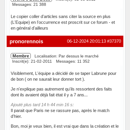
Messages: 21 388
Le copier coller d'articles sans citer la source en plus
(L'Equipe) en l'occurrence est proscrit sur ce forum - et
en général d'ailleurs
Hors ligne
pronorennois
06-12-2024 20:01:13
#37370
Membre
Localisation: Par dessus le marché
Inscrit(e): 21-02-2011
Messages: 11 352
Visiblement, L'équipe a décidé de se taper Labrune pour
de bon ( on ne saurait leur donner tort ).
Je n'explique pas autrement qu'ils ressortent des faits
dont ils avaient déjà fait état il y a 7 ans...
Ajouté plus tard 14 h 44 min 16 s:
Il parait que Paris ne se rassure pas, après le match
d'hier.
Bon, moi je veux bien, il est vrai que dans la création et le