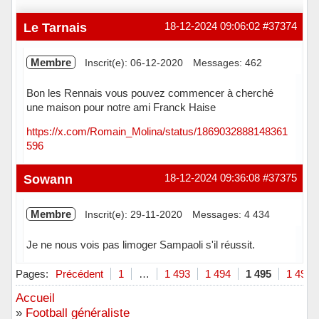
Le Tarnais
18-12-2024 09:06:02
#37374
Membre
Inscrit(e): 06-12-2020
Messages: 462
Bon les Rennais vous pouvez commencer à cherché
une maison pour notre ami Franck Haise
https://x.com/Romain_Molina/status/1869032888148361
596
Hors ligne
Sowann
18-12-2024 09:36:08
#37375
Membre
Inscrit(e): 29-11-2020
Messages: 4 434
Je ne nous vois pas limoger Sampaoli s'il réussit.
Hors ligne
Pages:
Précédent
1
…
1 493
1 494
1 495
1 496
Accueil
»
Football généraliste