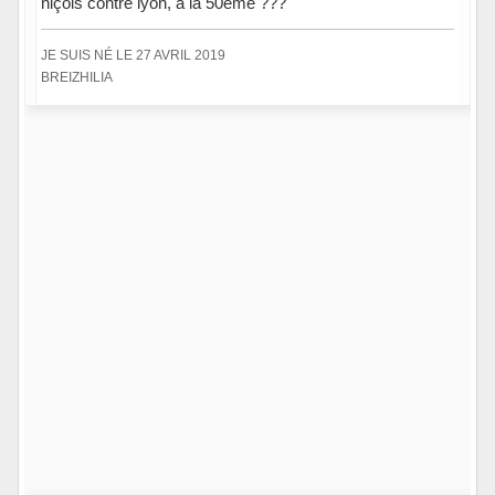
niçois contre lyon, à la 50eme ???
JE SUIS NÉ LE 27 AVRIL 2019
BREIZHILIA
Hors ligne