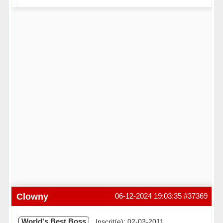
Hors ligne
Clowny
06-12-2024 19:03:35
#37369
World's Best Boss
Inscrit(e): 02-03-2011