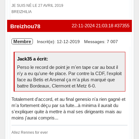
JE SUIS NÉ LE 27 AVRIL 2019
BREIZHILIA
Hors ligne
Breizhou78
22-11-2024 21:03:18
#37355
Membre
Inscrit(e): 12-12-2019
Messages: 7 007
Jack35 a écrit:
Perso le record de point je m'en tape car au bout il
n'y a eu qu'une 4e place. Par contre la CDF, l'exploit
face au Betis et Arsenal ça m'a plus marqué que
battre Bordeaux, Clermont et Metz 6-0.
Totalement d'accord, et au final genesio n'a rien gagné et
m'a fortement déçu par sa fuite...à minima il aurait du
s'expliquer quite à mettre à mal ses dirigeants mais au
moins j'aurai compris...
Allez Rennes for ever