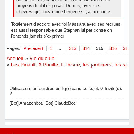
moyens dont il disposait. Dehors, avec ses
chèvres, qu'il ouvre une bergerie si ça lui chante.
Totalement d'accord avec toi Massara avec ses recrues
est aussi responsable que Stéphan lui par contre on
l'entends jamais s'exprimer
Hors ligne
Pages:
Précédent
1
…
313
314
315
316
317
Accueil
»
Vie du club
»
Les Pinault, A.Pouille, L.Désiré, les jardiniers, les spon
Utilisateurs enregistrés en ligne dans ce sujet:
0
, Invité(s):
2
[Bot] Amazonbot,
[Bot] ClaudeBot