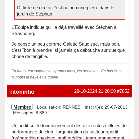
Difficile de dire si c'est ou non une pierre dans le
jardin de Stéphan
L'Equipe indique qu'il a déjà travaillé avec Stéphan à
Strasbourg.
Je pense un peu comme Galette Saucisse, mais bon,
c'est "bon à prendre" si jamais ça débouche sur quelque
chose de tangible.
En haut c'est toujours les grands mots, les dentelles ; En bas c'est
toujours la pelle et la truelle
Hors ligne
ritoninho
28-10-2024 21:20:00
#7852
Membre
Localisation: RENNES
Inscrit(e): 29-07-2013
Messages: 8 689
Un audit sur le fonctionnement des différentes cellules de
performance du club, l'organisation du secteur sportif
(préparation physique, staff médical, team management,