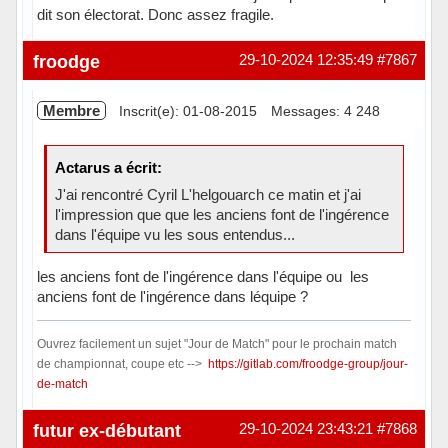
dit son électorat. Donc assez fragile.
Hors ligne
froodge
29-10-2024 12:35:49
#7867
Membre
Inscrit(e): 01-08-2015
Messages: 4 248
Actarus a écrit:
J'ai rencontré Cyril L'helgouarch ce matin et j'ai
l'impression que que les anciens font de l'ingérence
dans l'équipe vu les sous entendus...
les anciens font de l'ingérence dans l'équipe ou les
anciens font de l'ingérence dans léquipe ?
Ouvrez facilement un sujet "Jour de Match" pour le prochain match
de championnat, coupe etc -->
https://gitlab.com/froodge-group/jour-
de-match
Hors ligne
futur ex-débutant
29-10-2024 23:43:21
#7868