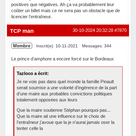
positives que négatives. Ah ça va probablement leur
coûter un billet mais ce ne sera pas un obstacle que de
licencier l'entraîneur.
Hors ligne
TCP man
30-10-2024 20:32:28
#7870
Membre
Inscrit(e): 10-11-2021
Messages: 344
Le prince d'amphore a encore forcé sur le Bordeaux
Tazloco a écrit:
Je ne vois pas dans quel monde la famille Pinault
serait soumise a une volonté d'ingérence de la part
d'une maire aux probables convictions politiques
totalement opposées aux leurs
Que la maire soutienne Stéphan pourquoi pas...
Que la maire ait une influence sur le choix de
l'entraîneur j'avoue que la je n'aurai jamais oser la
tenter celle la