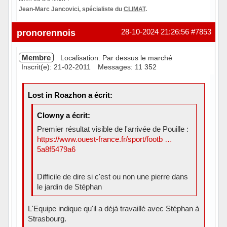
Jean-Marc Jancovici, spécialiste du
CLIMAT
.
Hors ligne
pronorennois
28-10-2024 21:26:56
#7853
Membre
Localisation: Par dessus le marché
Inscrit(e): 21-02-2011
Messages: 11 352
Lost in Roazhon a écrit:
Clowny a écrit:
Premier résultat visible de l'arrivée de Pouille :
https://www.ouest-france.fr/sport/footb …
5a8f5479a6
Difficile de dire si c'est ou non une pierre dans
le jardin de Stéphan
L'Equipe indique qu'il a déjà travaillé avec Stéphan à
Strasbourg.