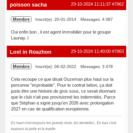
Hors ligne
poisson sacha
29-10-2024 11:11:37
#7862
Membre
Inscrit(e): 20-01-2014
Messages: 4 087
Oui enfin bon , il est agent immobilier pour le groupe
Launay. I
Hors ligne
Lost in Roazhon
29-10-2024 11:40:00
#7863
Membre
Inscrit(e): 06-02-2022
Messages: 3 478
Cela recoupe ce que disait Ouzeman plus haut sur la
personne "improbable". Pour le contrat béton, ça doit
juste être une histoire de gros sous, ce serait étonnant
que le club n'ait pas provisionné les indemnités. Parce
que Stéphan a signé jusqu'en 2026 avec prolongation
2027 en cas de qualification européenne.
En haut c'est toujours les grands mots, les dentelles ; En bas c'est
toujours la pelle et la truelle