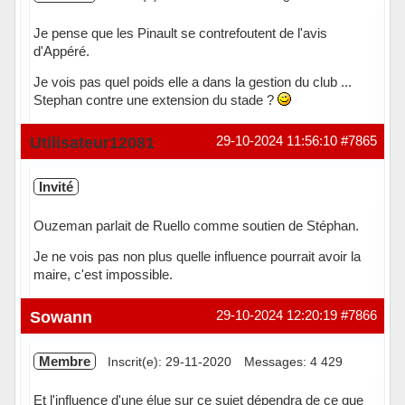
Je pense que les Pinault se contrefoutent de l'avis
d'Appéré.
Je vois pas quel poids elle a dans la gestion du club ...
Stephan contre une extension du stade ?
Hors ligne
Utilisateur12081
29-10-2024 11:56:10
#7865
Invité
Ouzeman parlait de Ruello comme soutien de Stéphan.
Je ne vois pas non plus quelle influence pourrait avoir la
maire, c'est impossible.
Sowann
29-10-2024 12:20:19
#7866
Membre
Inscrit(e): 29-11-2020
Messages: 4 429
Et l'influence d'une élue sur ce sujet dépendra de ce que