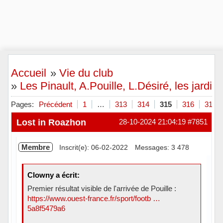
Accueil
»
Vie du club
»
Les Pinault, A.Pouille, L.Désiré, les jardini
Pages:
Précédent
1
…
313
314
315
316
317
Lost in Roazhon
28-10-2024 21:04:19
#7851
Membre
Inscrit(e): 06-02-2022
Messages: 3 478
Clowny a écrit:
Premier résultat visible de l'arrivée de Pouille :
https://www.ouest-france.fr/sport/footb …
5a8f5479a6