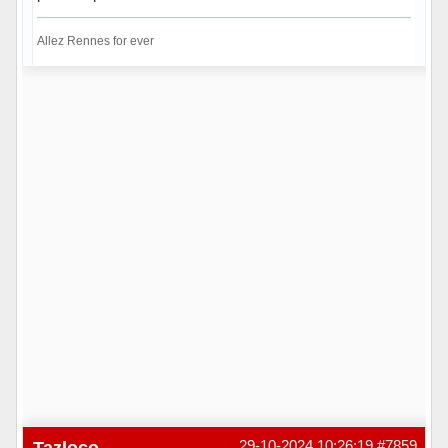
Allez Rennes for ever
Hors ligne
Tazloco
29-10-2024 10:26:19
#7859