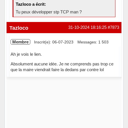
Tazloco a écrit:
Tu peux développer stp TCP man ?
Hors ligne
Tazloco
31-10-2024 18:16:25
#7873
Membre
Inscrit(e): 06-07-2023
Messages: 1 503
Ah je vois le lien.
Absolument aucune idée. Je ne comprends pas trop ce
que la maire viendrait faire la dedans par contre lol
Hors ligne