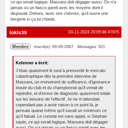
ce qui serait logique, Massara doit dégager aussi. On n'a
jamais vu un fiasco pareil avec les moyens dont il
disposait. Dehors, avec ses chèvres, qu'il ouvre une
bergerie si ça lui chante.
Hors ligne
lokis35
03-11-2024 20:09:46
#7875
Membre
Inscrit(e): 09-09-2007
Messages: 921
Kelenner a écrit:
J'étais quasiment le seul à pressentir le mercato
catastrophique dès la première interview de
Massara, un monument de suffisance, d'ignorance
inouïe du club et du championnat qu'il venait de
rejoindre, et d'erreur de diagnostic quasiment totale
sur les besoins de l'effectif. Je ne m'attendais
cependant pas à avoir raison à ce point là, je
pensais quand même qu'il savait un minimum ce
qu'il faisait. Le constat est sans appel, si Stéphan
saute, ce qui serait logique, Massara doit dégager
aussi. On n'a jamais vu un fiasco pareil avec les