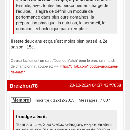
Ensuite, avec toutes les personnes en charge de
l’équipe, il s’agira de définir un module de
performance dans plusieurs domaines, la
préparation physique, la nutrition, le sommeil, le
domaine technologique par exemple ».
Il reste deux ans et ça s'est moins bien passé la 2e
saison : 15e.
Ouvrez facilement un sujet "Jour de Match" pour le prochain match
de championnat, coupe etc -->
https://gitlab.com/froodge-group/jour-
de-match
Hors ligne
Breizhou78
29-10-2024 04:37:43
#7858
Membre
Inscrit(e): 12-12-2019
Messages: 7 007
froodge a écrit:
16 ans à Lille, 2 au Celcic Glasgow, ex-préparateur