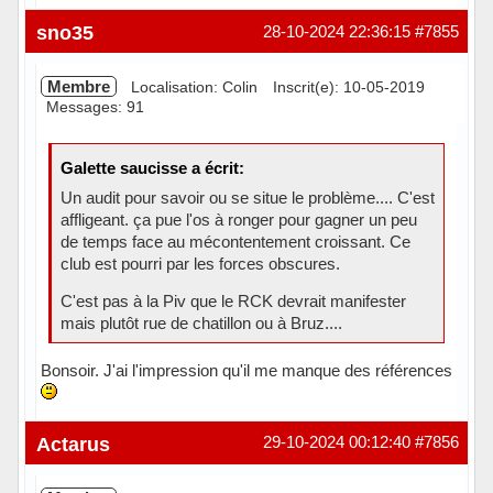
Hors ligne
sno35
28-10-2024 22:36:15
#7855
Membre
Localisation: Colin
Inscrit(e): 10-05-2019
Messages: 91
Galette saucisse a écrit:
Un audit pour savoir ou se situe le problème.... C'est
affligeant. ça pue l'os à ronger pour gagner un peu
de temps face au mécontentement croissant. Ce
club est pourri par les forces obscures.
C'est pas à la Piv que le RCK devrait manifester
mais plutôt rue de chatillon ou à Bruz....
Bonsoir. J'ai l'impression qu'il me manque des références
Hors ligne
Actarus
29-10-2024 00:12:40
#7856