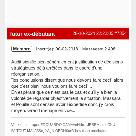
futur ex-débutant
28-10-2024 22:22:05
#7854
Membre
Inscrit(e): 06-02-2018
Messages: 2 498
Audit signifie bien généralement justification de décisions
stratégiques déjà arrêtées dans le cadre d'une
réorganisation...
"les conclusions disent que nous devons faire ceci" alors
que c'est bien "nous voulons faire ceci"...
En espérant que ce n'est pas le cas et qu'il y a bien la
volonté de regarder objectivement la situation. Massara
et Pouille sont censés avoir l'expertise donc j'y crois
moyen. Grand ménage en vue...
Veux encourager EDOUARDO CAMAVeNdre, JEREMise bOKU,
FAITOUT MAliA$$e, YAgN GBOH€urO la saison prochaine...