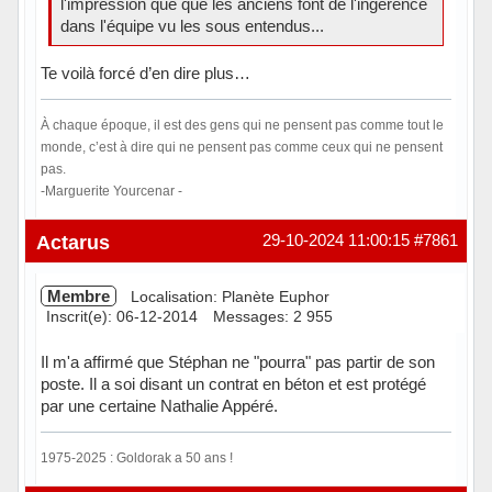
l'impression que que les anciens font de l'ingérence
dans l'équipe vu les sous entendus...
Te voilà forcé d’en dire plus…
À chaque époque, il est des gens qui ne pensent pas comme tout le
monde, c’est à dire qui ne pensent pas comme ceux qui ne pensent
pas.
-Marguerite Yourcenar -
Hors ligne
Actarus
29-10-2024 11:00:15
#7861
Membre
Localisation: Planète Euphor
Inscrit(e): 06-12-2014
Messages: 2 955
Il m'a affirmé que Stéphan ne "pourra" pas partir de son
poste. Il a soi disant un contrat en béton et est protégé
par une certaine Nathalie Appéré.
1975-2025 : Goldorak a 50 ans !