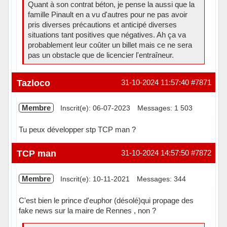
Quant à son contrat béton, je pense la aussi que la
famille Pinault en a vu d'autres pour ne pas avoir
pris diverses précautions et anticipé diverses
situations tant positives que négatives. Ah ça va
probablement leur coûter un billet mais ce ne sera
pas un obstacle que de licencier l'entraîneur.
Hors ligne
Tazloco
31-10-2024 11:57:40
#7871
Membre
Inscrit(e): 06-07-2023
Messages: 1 503
Tu peux développer stp TCP man ?
Hors ligne
TCP man
31-10-2024 14:57:50
#7872
Membre
Inscrit(e): 10-11-2021
Messages: 344
C'est bien le prince d'euphor (désolé)qui propage des
fake news sur la maire de Rennes , non ?