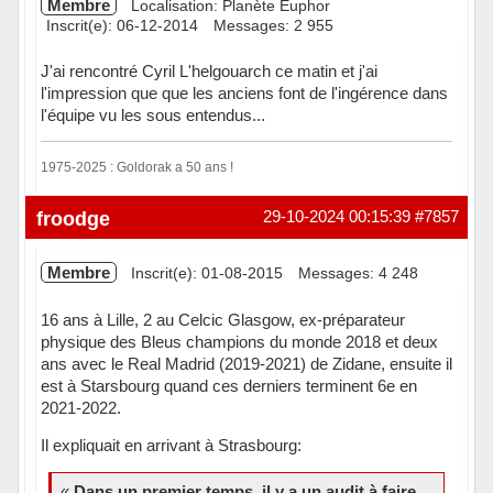
Membre
Localisation: Planète Euphor
Inscrit(e): 06-12-2014
Messages: 2 955
J'ai rencontré Cyril L'helgouarch ce matin et j'ai
l'impression que que les anciens font de l'ingérence dans
l'équipe vu les sous entendus...
1975-2025 : Goldorak a 50 ans !
Hors ligne
froodge
29-10-2024 00:15:39
#7857
Membre
Inscrit(e): 01-08-2015
Messages: 4 248
16 ans à Lille, 2 au Celcic Glasgow, ex-préparateur
physique des Bleus champions du monde 2018 et deux
ans avec le Real Madrid (2019-2021) de Zidane, ensuite il
est à Starsbourg quand ces derniers terminent 6e en
2021-2022.
Il expliquait en arrivant à Strasbourg:
«
Dans un premier temps, il y a un audit à faire
.