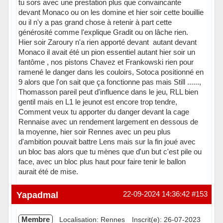
tu sors avec une prestation plus que convaincante
devant Monaco ou on les domine et hier soir cette bouillie
ou il n'y a pas grand chose à retenir à part cette
générosité comme l'explique Gradit ou on lâche rien.
Hier soir Zaroury n'a rien apporté devant autant devant
Monaco il avait été un pion essentiel autant hier soir un
fantôme , nos pistons Chavez et Frankowski rien pour
ramené le danger dans les couloirs, Sotoca positionné en
9 alors que l'on sait que ça fonctionne pas mais Still ......,
Thomasson pareil peut d'influence dans le jeu, RLL bien
gentil mais en L1 le jeunot est encore trop tendre,
Comment veux tu apporter du danger devant la cage
Rennaise avec un rendement largement en dessous de
la moyenne, hier soir Rennes avec un peu plus
d'ambition pouvait battre Lens mais sur la fin joué avec
un bloc bas alors que tu mènes que d'un but c'est pile ou
face, avec un bloc plus haut pour faire tenir le ballon
aurait été de mise.
Hors ligne
Yapadmal
22-09-2024 14:36:42
#153
Membre
Localisation: Rennes
Inscrit(e): 26-07-2023