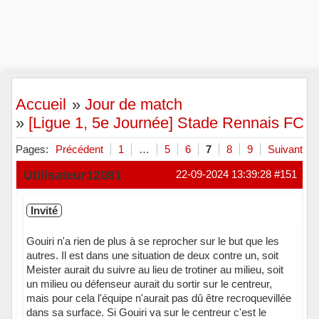
Accueil
»
Jour de match
»
[Ligue 1, 5e Journée] Stade Rennais FC -
Pages:
Précédent
1
…
5
6
7
8
9
Suivant
Utilisateur12081
22-09-2024 13:39:28
#151
Invité
Gouiri n'a rien de plus à se reprocher sur le but que les
autres. Il est dans une situation de deux contre un, soit
Meister aurait du suivre au lieu de trotiner au milieu, soit
un milieu ou défenseur aurait du sortir sur le centreur,
mais pour cela l'équipe n'aurait pas dû être recroquevillée
dans sa surface. Si Gouiri va sur le centreur c'est le