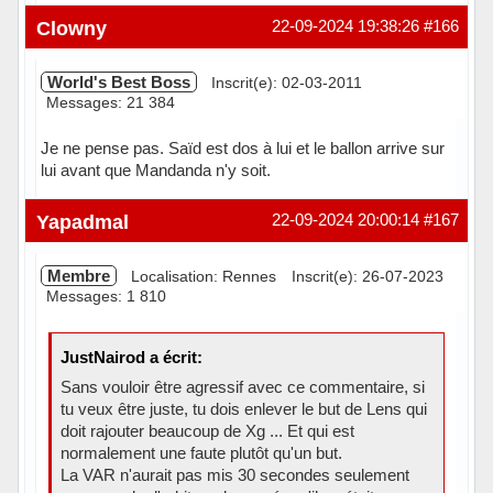
Hors ligne
Clowny
22-09-2024 19:38:26
#166
World's Best Boss
Inscrit(e): 02-03-2011
Messages: 21 384
Je ne pense pas. Saïd est dos à lui et le ballon arrive sur
lui avant que Mandanda n'y soit.
Hors ligne
Yapadmal
22-09-2024 20:00:14
#167
Membre
Localisation: Rennes
Inscrit(e): 26-07-2023
Messages: 1 810
JustNairod a écrit:
Sans vouloir être agressif avec ce commentaire, si
tu veux être juste, tu dois enlever le but de Lens qui
doit rajouter beaucoup de Xg ... Et qui est
normalement une faute plutôt qu'un but.
La VAR n'aurait pas mis 30 secondes seulement