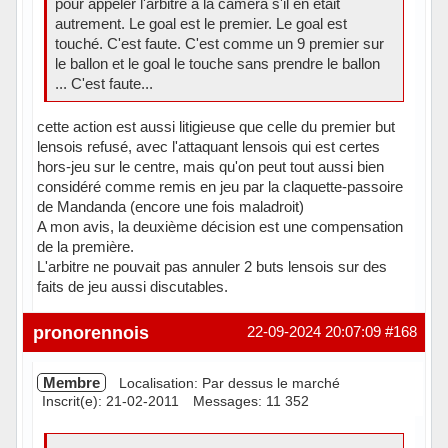
pour appeler l'arbitre a la caméra s'il en était
autrement. Le goal est le premier. Le goal est
touché. C'est faute. C'est comme un 9 premier sur
le ballon et le goal le touche sans prendre le ballon
... C'est faute...
cette action est aussi litigieuse que celle du premier but
lensois refusé, avec l'attaquant lensois qui est certes
hors-jeu sur le centre, mais qu'on peut tout aussi bien
considéré comme remis en jeu par la claquette-passoire
de Mandanda (encore une fois maladroit)
A mon avis, la deuxième décision est une compensation
de la première.
L'arbitre ne pouvait pas annuler 2 buts lensois sur des
faits de jeu aussi discutables.
Hors ligne
pronorennois
22-09-2024 20:07:09
#168
Membre
Localisation: Par dessus le marché
Inscrit(e): 21-02-2011
Messages: 11 352