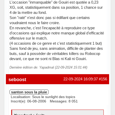
L'occasion "inmanquable" de Gouiri est quotée a 0,23
XG, soit, statistiquement dans sa position, 1 chance sur
4 de la mettre au fond.
Son "raté" n'est donc pas si édifiant que certains
voudraient nous le faire croire.
En revanche, c'est l'incapacité à reproduire ce type
d'occasions qui explique notre manque global d'efficacité
offensive sur le match.
(4 occasions de ce genre et c'est statistiquement 1 but)
Sans fond de jeu, sans animation, difficile de planter des
buts, sauf à posséder de véritables killers ou Robocop
devant, ce que ne sont ni Blas ni Kali ni Gouiri.
Dernière édition de: Yapadmal (22-09-2024 15:01:44)
Hors ligne
seboost
22-09-2024 16:09:37
#156
santon sous la pluie
Localisation: Sous le sunlight des topics
Inscrit(e): 06-08-2006
Messages: 8 051