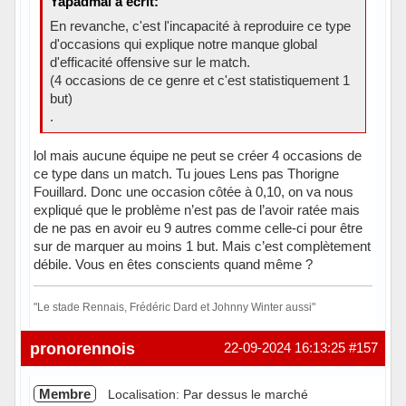
Yapadmal a écrit:
En revanche, c'est l'incapacité à reproduire ce type
d'occasions qui explique notre manque global
d'efficacité offensive sur le match.
(4 occasions de ce genre et c'est statistiquement 1
but)
.
lol mais aucune équipe ne peut se créer 4 occasions de
ce type dans un match. Tu joues Lens pas Thorigne
Fouillard. Donc une occasion côtée à 0,10, on va nous
expliqué que le problème n’est pas de l’avoir ratée mais
de ne pas en avoir eu 9 autres comme celle-ci pour être
sur de marquer au moins 1 but. Mais c’est complètement
débile. Vous en êtes conscients quand même ?
"Le stade Rennais, Frédéric Dard et Johnny Winter aussi"
Hors ligne
pronorennois
22-09-2024 16:13:25
#157
Membre
Localisation: Par dessus le marché