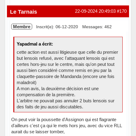
Hors ligne
Le Tarnais
22-09-2024 20:49:03
#170
Membre
Inscrit(e): 06-12-2020
Messages: 462
Yapadmal a écrit:
cette action est aussi litigieuse que celle du premier
but lensois refusé, avec l'attaquant lensois qui est
certes hors-jeu sur le centre, mais qu'on peut tout
aussi bien considéré comme remis en jeu par la
claquette-passoire de Mandanda (encore une fois
maladroit)
A mon avis, la deuxième décision est une
compensation de la première.
L'arbitre ne pouvait pas annuler 2 buts lensois sur
des faits de jeu aussi discutables.
On peut voir la poussette d'Assignon qui est flagrante
d'ailleurs c'est ça qui le mets hors jeu, avec du vice RLL
aurait du se laisser tomber,