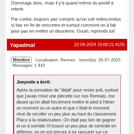
Dommage donc, mais il y'à quand même du positif à
retenir.
Par contre, toujours pas compris qu'on soit redescendus
si bas en fin de rencontre et surtout comment on à fait
pour pas en mettre un deuxième. Gouiri, reprends toi!
Hors ligne
Yapadmal
22-09-2024 15:00:21
#155
Membre
Localisation: Rennes
Inscrit(e): 26-07-2023
Messages: 1 810
Joeysolo a écrit:
Après la sensation de "dépit" pour rester poli, surtout
que j'avais misé une piécette sur nos Rennais, me
disant qu'on allait forcément mettre le pied à l'étrier
un moment ou un autre et que c'était le moment
révé de recoller un peu plus au haut du classement.
Place à la relativisation. On était pas loin de gagner
et on à semble t'il trouvé un peu plus de sérénité en
défense, on en est encore à se rassurer sur ce