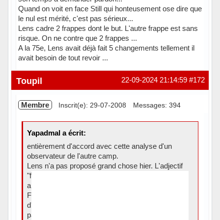
Quand on voit en face Still qui honteusement ose dire que
le nul est mérité, c'est pas sérieux...
Lens cadre 2 frappes dont le but. L'autre frappe est sans
risque. On ne contre que 2 frappes ...
A la 75e, Lens avait déjà fait 5 changements tellement il
avait besoin de tout revoir ...
Hors ligne
Toupil
22-09-2024 21:14:59
#172
Membre
Inscrit(e): 29-07-2008
Messages: 394
Yapadmal a écrit:
entièrement d'accord avec cette analyse d'un
observateur de l'autre camp.
Lens n'a pas proposé grand chose hier. L'adjectif
"fantomatique" pour ses cadres est tout à fait
approprié.
Face à cette faible adversité, nous avons manqué
d'ambition et délaissé la possession à Lens qui n'a
pas su qu'en faire.