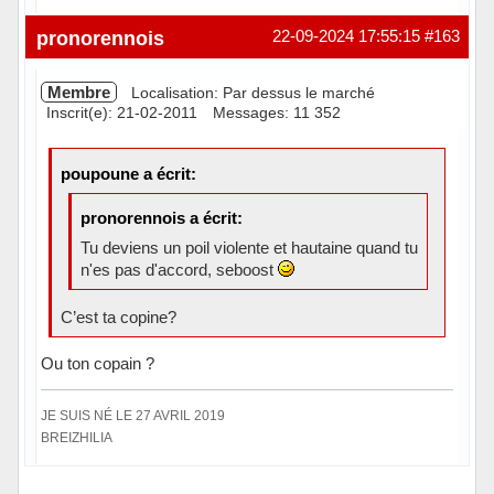
Hors ligne
pronorennois
22-09-2024 17:55:15
#163
Membre
Localisation: Par dessus le marché
Inscrit(e): 21-02-2011
Messages: 11 352
poupoune a écrit:
pronorennois a écrit:
Tu deviens un poil violente et hautaine quand tu
n'es pas d'accord, seboost
C’est ta copine?
Ou ton copain ?
JE SUIS NÉ LE 27 AVRIL 2019
BREIZHILIA
Hors ligne