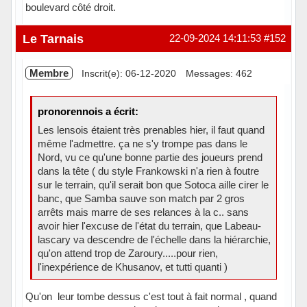
boulevard côté droit.
Le Tarnais
22-09-2024 14:11:53
#152
Membre
Inscrit(e): 06-12-2020
Messages: 462
pronorennois a écrit:
Les lensois étaient très prenables hier, il faut quand
même l'admettre. ça ne s'y trompe pas dans le
Nord, vu ce qu'une bonne partie des joueurs prend
dans la tête ( du style Frankowski n'a rien à foutre
sur le terrain, qu'il serait bon que Sotoca aille cirer le
banc, que Samba sauve son match par 2 gros
arrêts mais marre de ses relances à la c.. sans
avoir hier l'excuse de l'état du terrain, que Labeau-
lascary va descendre de l'échelle dans la hiérarchie,
qu'on attend trop de Zaroury.....pour rien,
l'inexpérience de Khusanov, et tutti quanti )
Qu'on leur tombe dessus c'est tout à fait normal , quand