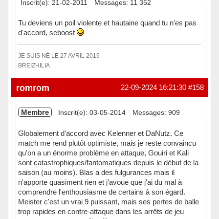
Inscrit(e): 21-02-2011
Messages: 11 352
Tu deviens un poil violente et hautaine quand tu n'es pas
d'accord, seboost
JE SUIS NÉ LE 27 AVRIL 2019
BREIZHILIA
Hors ligne
romrom
22-09-2024 16:21:30
#158
Membre
Inscrit(e): 03-05-2014
Messages: 909
Globalement d'accord avec Kelenner et DaNutz. Ce
match me rend plutôt optimiste, mais je reste convaincu
qu'on a un énorme problème en attaque, Gouiri et Kali
sont catastrophiques/fantomatiques depuis le début de la
saison (au moins). Blas a des fulgurances mais il
n'apporte quasiment rien et j'avoue que j'ai du mal à
comprendre l'enthousiasme de certains à son égard.
Meister c'est un vrai 9 puissant, mais ses pertes de balle
trop rapides en contre-attaque dans les arrêts de jeu