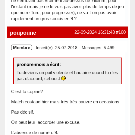
ne semblant pas vraiment au-dessus de Yildirim, pour
l'instant (mais je ne le vois pas avoir plus de temps de jeu
que notre Turc, pour progresser), ne va-t-on pas avoir
rapidement un gros soucis en 9 ?
Hors ligne
poupoune
22-09-2024 16:31:48
#160
Membre
Inscrit(e): 25-07-2018
Messages: 5 499
pronorennois a écrit:
Tu deviens un poil violente et hautaine quand tu n'es
pas d'accord, seboost
C’est ta copine?
Match costaud hier mais très très pauvre en occasions.
Pas décisif.
On peut leur accorder une excuse.
L’absence de numéro 9.