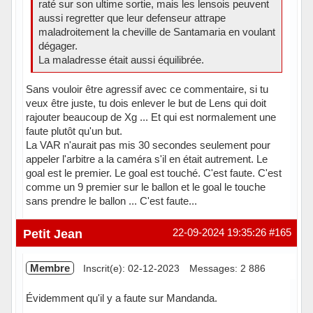
raté sur son ultime sortie, mais les lensois peuvent
aussi regretter que leur defenseur attrape
maladroitement la cheville de Santamaria en voulant
dégager.
La maladresse était aussi équilibrée.
Sans vouloir être agressif avec ce commentaire, si tu
veux être juste, tu dois enlever le but de Lens qui doit
rajouter beaucoup de Xg ... Et qui est normalement une
faute plutôt qu'un but.
La VAR n'aurait pas mis 30 secondes seulement pour
appeler l'arbitre a la caméra s'il en était autrement. Le
goal est le premier. Le goal est touché. C'est faute. C'est
comme un 9 premier sur le ballon et le goal le touche
sans prendre le ballon ... C'est faute...
Hors ligne
Petit Jean
22-09-2024 19:35:26
#165
Membre
Inscrit(e): 02-12-2023
Messages: 2 886
Évidemment qu'il y a faute sur Mandanda.