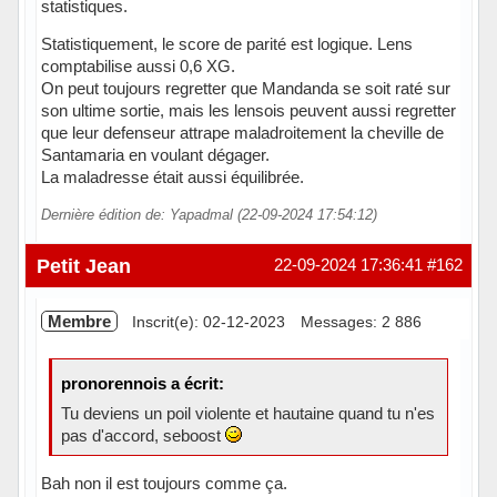
statistiques.
Statistiquement, le score de parité est logique. Lens
comptabilise aussi 0,6 XG.
On peut toujours regretter que Mandanda se soit raté sur
son ultime sortie, mais les lensois peuvent aussi regretter
que leur defenseur attrape maladroitement la cheville de
Santamaria en voulant dégager.
La maladresse était aussi équilibrée.
Dernière édition de: Yapadmal (22-09-2024 17:54:12)
Hors ligne
Petit Jean
22-09-2024 17:36:41
#162
Membre
Inscrit(e): 02-12-2023
Messages: 2 886
pronorennois a écrit:
Tu deviens un poil violente et hautaine quand tu n'es
pas d'accord, seboost
Bah non il est toujours comme ça.