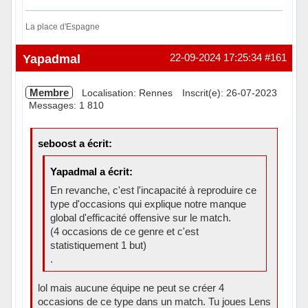
La place d'Espagne
Hors ligne
Yapadmal
22-09-2024 17:25:34
#161
Membre
Localisation: Rennes
Inscrit(e): 26-07-2023
Messages: 1 810
seboost a écrit:
Yapadmal a écrit:
En revanche, c'est l'incapacité à reproduire ce
type d'occasions qui explique notre manque
global d'efficacité offensive sur le match.
(4 occasions de ce genre et c'est
statistiquement 1 but)
.
lol mais aucune équipe ne peut se créer 4
occasions de ce type dans un match. Tu joues Lens