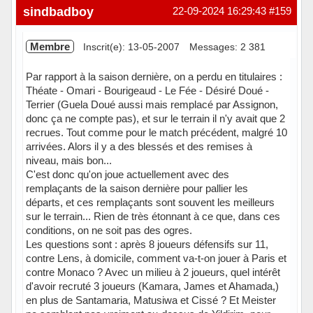
sindbadboy
22-09-2024 16:29:43
#159
Membre
Inscrit(e): 13-05-2007
Messages: 2 381
Par rapport à la saison dernière, on a perdu en titulaires :
Théate - Omari - Bourigeaud - Le Fée - Désiré Doué -
Terrier (Guela Doué aussi mais remplacé par Assignon,
donc ça ne compte pas), et sur le terrain il n'y avait que 2
recrues. Tout comme pour le match précédent, malgré 10
arrivées. Alors il y a des blessés et des remises à
niveau, mais bon...
C'est donc qu'on joue actuellement avec des
remplaçants de la saison dernière pour pallier les
départs, et ces remplaçants sont souvent les meilleurs
sur le terrain... Rien de très étonnant à ce que, dans ces
conditions, on ne soit pas des ogres.
Les questions sont : après 8 joueurs défensifs sur 11,
contre Lens, à domicile, comment va-t-on jouer à Paris et
contre Monaco ? Avec un milieu à 2 joueurs, quel intérêt
d'avoir recruté 3 joueurs (Kamara, James et Ahamada,)
en plus de Santamaria, Matusiwa et Cissé ? Et Meister