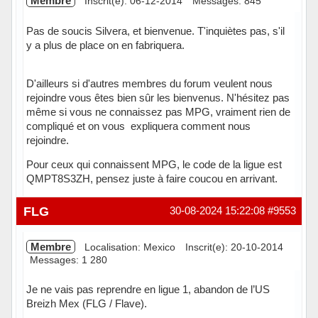
Membre
Inscrit(e): 06-12-2014
Messages: 845
Pas de soucis Silvera, et bienvenue. T'inquiètes pas, s'il
y a plus de place on en fabriquera.
D'ailleurs si d'autres membres du forum veulent nous
rejoindre vous êtes bien sûr les bienvenus. N'hésitez pas
même si vous ne connaissez pas MPG, vraiment rien de
compliqué et on vous expliquera comment nous
rejoindre.
Pour ceux qui connaissent MPG, le code de la ligue est
QMPT8S3ZH, pensez juste à faire coucou en arrivant.
Hors ligne
FLG
30-08-2024 15:22:08
#9553
Membre
Localisation: Mexico
Inscrit(e): 20-10-2014
Messages: 1 280
Je ne vais pas reprendre en ligue 1, abandon de l’US
Breizh Mex (FLG / Flave).