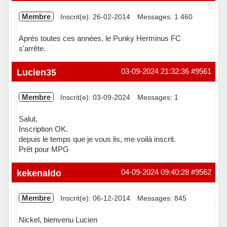
Membre
Inscrit(e): 26-02-2014
Messages: 1 460
Après toutes ces années, le Punky Herminus FC
s'arrête.
Hors ligne
Lucien35
03-09-2024 21:32:36
#9561
Membre
Inscrit(e): 03-09-2024
Messages: 1
Salut,
Inscription OK.
depuis le temps que je vous lis, me voilà inscrit.
Prêt pour MPG
Hors ligne
kekenaldo
04-09-2024 09:40:28
#9562
Membre
Inscrit(e): 06-12-2014
Messages: 845
Nickel, bienvenu Lucien