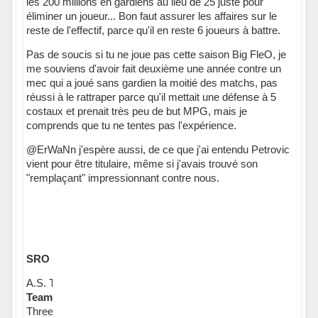
les 200 millions en gardiens au lieu de 25 juste pour
éliminer un joueur... Bon faut assurer les affaires sur le
reste de l'effectif, parce qu'il en reste 6 joueurs à battre.
Pas de soucis si tu ne joue pas cette saison Big FleO, je
me souviens d'avoir fait deuxième une année contre un
mec qui a joué sans gardien la moitié des matchs, pas
réussi à le rattraper parce qu'il mettait une défense à 5
costaux et prenait très peu de but MPG, mais je
comprends que tu ne tentes pas l'expérience.
@ErWaNn j'espère aussi, de ce que j'ai entendu Petrovic
vient pour être titulaire, même si j'avais trouvé son
"remplaçant" impressionnant contre nous.
SRO L1 - Samsic
A.S. Trincamp (karambar / Cedric A / decapap)
Team Créac’h Gwen (Creac’h Team)
Three eyed raven (poisson sacha / Whym L)