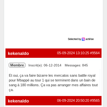
kekenaldo
05-09-2024 13:10:25
#9564
Membre
Inscrit(e): 06-12-2014
Messages: 845
Et oui, ça va faire bizarre les mercatos sans battle royal
pour Mbappé au tour 1 qui se terminent dans un bain de
sang à 180 millions. Ça va pas arranger mes affaires tout
ça.
Hors ligne
kekenaldo
06-09-2024 20:50:20
#9565