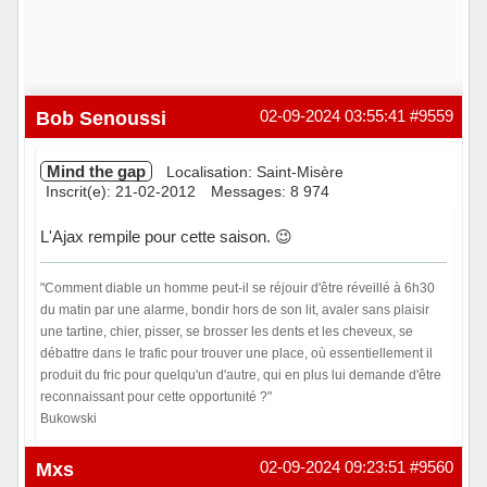
Bob Senoussi
02-09-2024 03:55:41
#9559
Mind the gap
Localisation: Saint-Misère
Inscrit(e): 21-02-2012
Messages: 8 974
L'Ajax rempile pour cette saison. 😉
"Comment diable un homme peut-il se réjouir d'être réveillé à 6h30
du matin par une alarme, bondir hors de son lit, avaler sans plaisir
une tartine, chier, pisser, se brosser les dents et les cheveux, se
débattre dans le trafic pour trouver une place, où essentiellement il
produit du fric pour quelqu'un d'autre, qui en plus lui demande d'être
reconnaissant pour cette opportunité ?"
Bukowski
Hors ligne
Mxs
02-09-2024 09:23:51
#9560