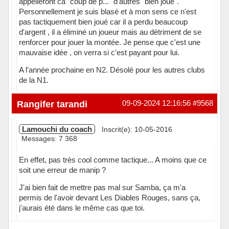
appelleront ca "coup de p..." d'autres "bien joué".
Personnellement je suis blasé et à mon sens ce n'est
pas tactiquement bien joué car il a perdu beaucoup
d'argent , il a éliminé un joueur mais au détriment de se
renforcer pour jouer la montée. Je pense que c'est une
mauvaise idée , on verra si c'est payant pour lui.
A l'année prochaine en N2. Désolé pour les autres clubs
de la N1.
Hors ligne
Rangifer tarandi
09-09-2024 12:16:56
#9568
Lamouchi du coach
Inscrit(e): 10-05-2016
Messages: 7 368
En effet, pas très cool comme tactique... A moins que ce
soit une erreur de manip ?
J'ai bien fait de mettre pas mal sur Samba, ça m'a
permis de l'avoir devant Les Diables Rouges, sans ça,
j'aurais été dans le même cas que toi.
Hors ligne