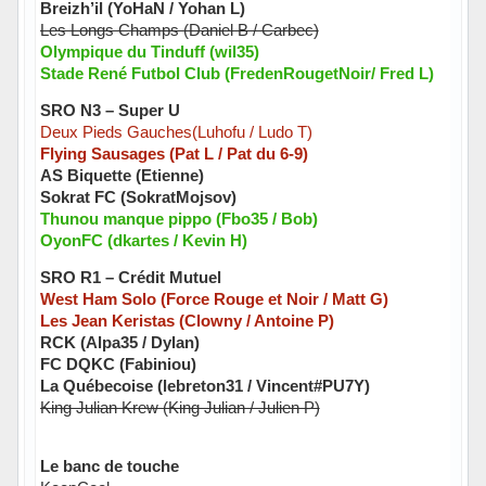
Breizh’il (YoHaN / Yohan L)
Les Longs Champs (Daniel B / Carbec)
Olympique du Tinduff (wil35)
Stade René Futbol Club (FredenRougetNoir/ Fred L)
SRO N3 – Super U
Deux Pieds Gauches(Luhofu / Ludo T)
Flying Sausages (Pat L / Pat du 6-9)
AS Biquette (Etienne)
Sokrat FC (SokratMojsov)
Thunou manque pippo (Fbo35 / Bob)
OyonFC (dkartes / Kevin H)
SRO R1 – Crédit Mutuel
West Ham Solo (Force Rouge et Noir / Matt G)
Les Jean Keristas (Clowny / Antoine P)
RCK (Alpa35 / Dylan)
FC DQKC (Fabiniou)
La Québecoise (lebreton31 / Vincent#PU7Y)
King Julian Krew (King Julian / Julien P)
Le banc de touche