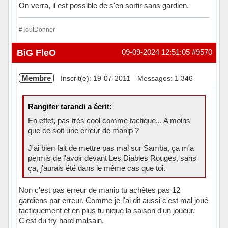
On verra, il est possible de s'en sortir sans gardien.
#ToutDonner
Hors ligne
BiG FleO
09-09-2024 12:51:05
#9570
Membre
Inscrit(e): 19-07-2011
Messages: 1 346
Rangifer tarandi a écrit:
En effet, pas très cool comme tactique... A moins
que ce soit une erreur de manip ?
J'ai bien fait de mettre pas mal sur Samba, ça m'a
permis de l'avoir devant Les Diables Rouges, sans
ça, j'aurais été dans le même cas que toi.
Non c'est pas erreur de manip tu achètes pas 12
gardiens par erreur. Comme je l'ai dit aussi c'est mal joué
tactiquement et en plus tu nique la saison d'un joueur.
C'est du try hard malsain.