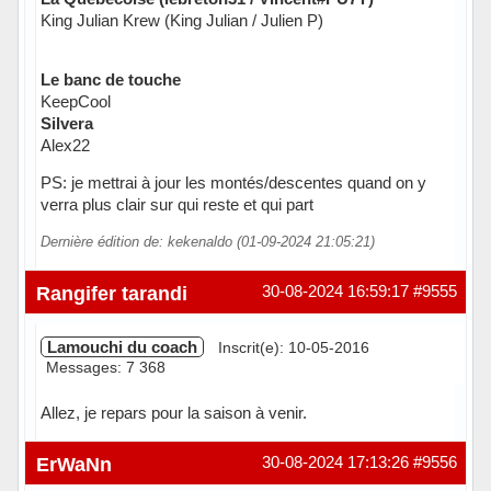
King Julian Krew (King Julian / Julien P)
Le banc de touche
KeepCool
Silvera
Alex22
PS: je mettrai à jour les montés/descentes quand on y
verra plus clair sur qui reste et qui part
Dernière édition de: kekenaldo (01-09-2024 21:05:21)
Hors ligne
Rangifer tarandi
30-08-2024 16:59:17
#9555
Lamouchi du coach
Inscrit(e): 10-05-2016
Messages: 7 368
Allez, je repars pour la saison à venir.
Hors ligne
ErWaNn
30-08-2024 17:13:26
#9556