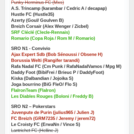
Punky Herminus FC (Mxs)
A.S. Trincamp (karambar / Cedric A / decapap)
Hustle FC (Hustle35)
Azerty (Goul/ Goulven B)
Breizh Corsair (Alex Wenger / Zicbel)
SRF Cléclé (Clecle-Rennais)
Romario (Copa Roja / Rom M / Romario)
SRO N1 - Convivio
Ajax Expert Sdb (Bob Sénoussi / Obsene H)
Borussia Welti (Rangifer tarandi)
Rafa Nadal FC (Cm Punk / RafaNadalVamos / Mpg M)
Daddy Foot (BibiFrei / Brieuc P / DaddyFoot)
Kiska (Dalbandian / Jojoika S)
Joga bourrino (BiG FleO/ Flo S)
FlalronTeam (FlaIron)
Les Diables Rouges (Boloni / Freddy B)
SRO N2 – Pokerstars
Juvenpute de Purin (julius965 / Julien J)
FC Breizh (GRM7235 / Jeremy / jerem72)
Le Croisty FC (ErwaNn / Vince S)
Lantrichet FC (Helline J)