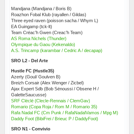
Mandjana (Mandjana / Boris B)
Roazhon Fobal Klub (rayallen / Gildas)
Three eyed raven (poisson sacha / Whym L)
EA Guingamp (tck-lt)
Team Créac’h Gwen (Creac’h Team)
AS Roma Nichels (Thunder)
Olympique du Gaou (Kekenaldo)
A.S. Trincamp (karambar / Cedric A / decapap)
SRO L2 - Del Arte
Hustle FC (Hustle35)
Azerty (Goul/ Goulven B)
Breizh Corsair (Alex Wenger / Zicbel)
Ajax Expert Sdb (Bob Sénoussi / Obsene H /
GaletteSaucusse)
SRF Cléclé (Clecle-Rennais / ClemGav)
Romario (Copa Roja / Rom M / Romario 35)
Rafa Nadal FC (Cm Punk / RafaNadalVamos / Mpg M)
Daddy Foot (BibiFrei / Brieuc P / DaddyFoot)
SRO N1 - Convivio