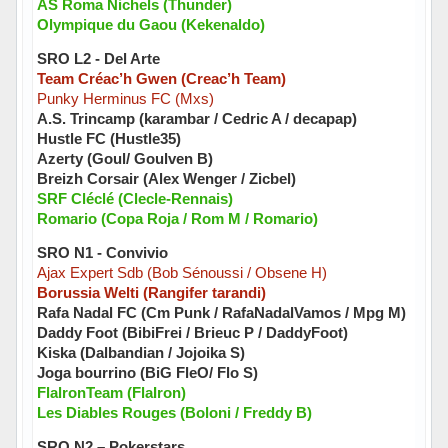
AS Roma Nichels (Thunder)
Olympique du Gaou (Kekenaldo)
SRO L2 - Del Arte
Team Créac’h Gwen (Creac’h Team)
Punky Herminus FC (Mxs)
A.S. Trincamp (karambar / Cedric A / decapap)
Hustle FC (Hustle35)
Azerty (Goul/ Goulven B)
Breizh Corsair (Alex Wenger / Zicbel)
SRF Cléclé (Clecle-Rennais)
Romario (Copa Roja / Rom M / Romario)
SRO N1 - Convivio
Ajax Expert Sdb (Bob Sénoussi / Obsene H)
Borussia Welti (Rangifer tarandi)
Rafa Nadal FC (Cm Punk / RafaNadalVamos / Mpg M)
Daddy Foot (BibiFrei / Brieuc P / DaddyFoot)
Kiska (Dalbandian / Jojoika S)
Joga bourrino (BiG FleO/ Flo S)
FlalronTeam (FlaIron)
Les Diables Rouges (Boloni / Freddy B)
SRO N2 – Pokerstars