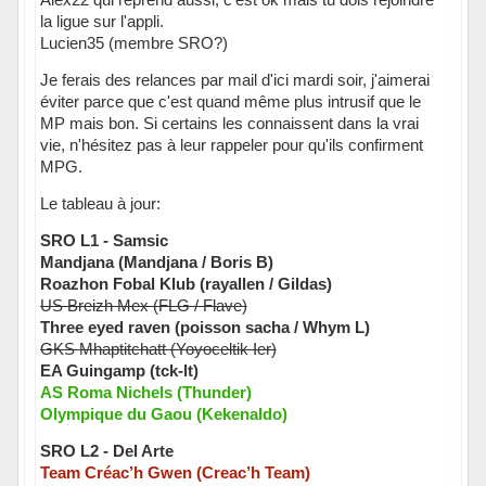
la ligue sur l'appli.
Lucien35 (membre SRO?)
Je ferais des relances par mail d'ici mardi soir, j'aimerai
éviter parce que c'est quand même plus intrusif que le
MP mais bon. Si certains les connaissent dans la vrai
vie, n'hésitez pas à leur rappeler pour qu'ils confirment
MPG.
Le tableau à jour:
SRO L1 - Samsic
Mandjana (Mandjana / Boris B)
Roazhon Fobal Klub (rayallen / Gildas)
US Breizh Mex (FLG / Flave)
Three eyed raven (poisson sacha / Whym L)
GKS Mhaptitchatt (Yoyoceltik Ier)
EA Guingamp (tck-lt)
AS Roma Nichels (Thunder)
Olympique du Gaou (Kekenaldo)
SRO L2 - Del Arte
Team Créac’h Gwen (Creac’h Team)