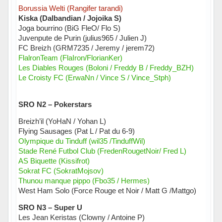
Borussia Welti (Rangifer tarandi)
Kiska (Dalbandian / Jojoika S)
Joga bourrino (BiG FleO/ Flo S)
Juvenpute de Purin (julius965 / Julien J)
FC Breizh (GRM7235 / Jeremy / jerem72)
FlalronTeam (FlaIron/FlorianKer)
Les Diables Rouges (Boloni / Freddy B / Freddy_BZH)
Le Croisty FC (ErwaNn / Vince S / Vince_Stph)
SRO N2 – Pokerstars
Breizh’il (YoHaN / Yohan L)
Flying Sausages (Pat L / Pat du 6-9)
Olympique du Tinduff (wil35 /TinduffWil)
Stade René Futbol Club (FredenRougetNoir/ Fred L)
AS Biquette (Kissifrot)
Sokrat FC (SokratMojsov)
Thunou manque pippo (Fbo35 / Hermes)
West Ham Solo (Force Rouge et Noir / Matt G /Mattgo)
SRO N3 – Super U
Les Jean Keristas (Clowny / Antoine P)