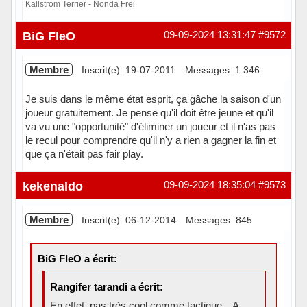
Kallstrom Terrier - Nonda Frei
Hors ligne
BiG FleO
09-09-2024 13:31:47
#9572
Membre
Inscrit(e): 19-07-2011
Messages: 1 346
Je suis dans le même état esprit, ça gâche la saison d'un
joueur gratuitement. Je pense qu'il doit être jeune et qu'il
va vu une "opportunité" d'éliminer un joueur et il n'as pas
le recul pour comprendre qu'il n'y a rien a gagner la fin et
que ça n'était pas fair play.
Hors ligne
kekenaldo
09-09-2024 18:35:04
#9573
Membre
Inscrit(e): 06-12-2014
Messages: 845
BiG FleO a écrit:
Rangifer tarandi a écrit:
En effet, pas très cool comme tactique... A