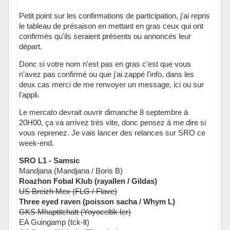
Petit point sur les confirmations de participation, j'ai repris
le tableau de présaison en mettant en gras ceux qui ont
confirmés qu'ils seraient présents ou annoncés leur
départ.
Donc si votre nom n'est pas en gras c'est que vous
n'avez pas confirmé ou que j'ai zappé l'info, dans les
deux cas merci de me renvoyer un message, ici ou sur
l'appli.
Le mercato devrait ouvrir dimanche 8 septembre à
20H00, ça va arrivez très vite, donc pensez à me dire si
vous reprenez. Je vais lancer des relances sur SRO ce
week-end.
SRO L1 - Samsic
Mandjana (Mandjana / Boris B)
Roazhon Fobal Klub (rayallen / Gildas)
US Breizh Mex (FLG / Flave)
Three eyed raven (poisson sacha / Whym L)
GKS Mhaptitchatt (Yoyoceltik Ier)
EA Guingamp (tck-lt)