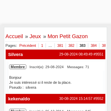
Accueil
»
Jeux
»
Mon Petit Gazon
Pages:
Précédent
1
…
381
382
383
384
385
Silvera
29-08-2024 08:49:49
#9551
Membre
Inscrit(e): 29-08-2024
Messages: 71
Bonjour
Je suis intéressé si il reste de la place.
Pseudo : silvera
Hors ligne
kekenaldo
30-08-2024 15:14:57
#9552