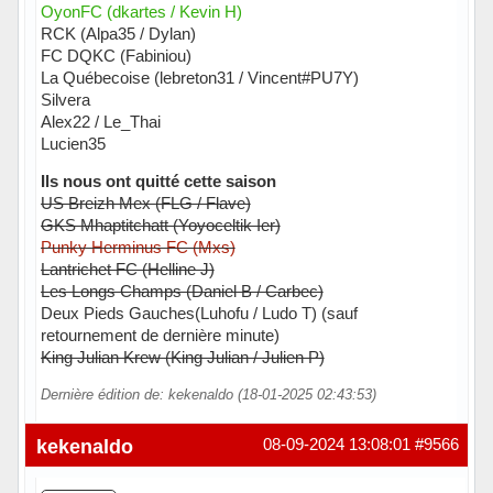
OyonFC (dkartes / Kevin H)
RCK (Alpa35 / Dylan)
FC DQKC (Fabiniou)
La Québecoise (lebreton31 / Vincent#PU7Y)
Silvera
Alex22 / Le_Thai
Lucien35
Ils nous ont quitté cette saison
US Breizh Mex (FLG / Flave)
GKS Mhaptitchatt (Yoyoceltik Ier)
Punky Herminus FC (Mxs)
Lantrichet FC (Helline J)
Les Longs Champs (Daniel B / Carbec)
Deux Pieds Gauches(Luhofu / Ludo T) (sauf
retournement de dernière minute)
King Julian Krew (King Julian / Julien P)
Dernière édition de: kekenaldo (18-01-2025 02:43:53)
Hors ligne
kekenaldo
08-09-2024 13:08:01
#9566