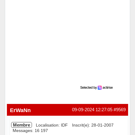
ErWaNn
09-09-2024 12:27:05
#9569
Membre
Localisation: IDF
Inscrit(e): 28-01-2007
Messages: 16 197