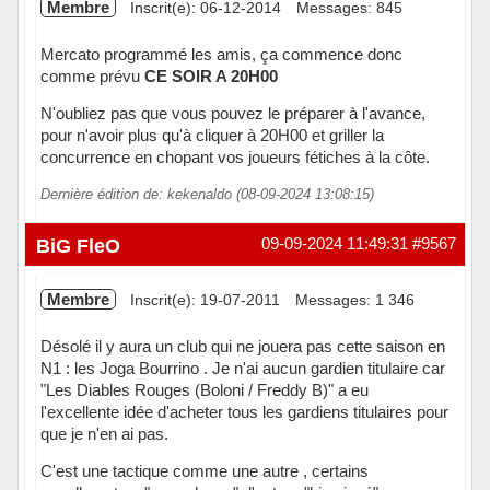
Membre
Inscrit(e): 06-12-2014
Messages: 845
Mercato programmé les amis, ça commence donc
comme prévu
CE SOIR A 20H00
N'oubliez pas que vous pouvez le préparer à l'avance,
pour n'avoir plus qu'à cliquer à 20H00 et griller la
concurrence en chopant vos joueurs fétiches à la côte.
Dernière édition de: kekenaldo (08-09-2024 13:08:15)
Hors ligne
BiG FleO
09-09-2024 11:49:31
#9567
Membre
Inscrit(e): 19-07-2011
Messages: 1 346
Désolé il y aura un club qui ne jouera pas cette saison en
N1 : les Joga Bourrino . Je n'ai aucun gardien titulaire car
"Les Diables Rouges (Boloni / Freddy B)" a eu
l'excellente idée d'acheter tous les gardiens titulaires pour
que je n'en ai pas.
C'est une tactique comme une autre , certains