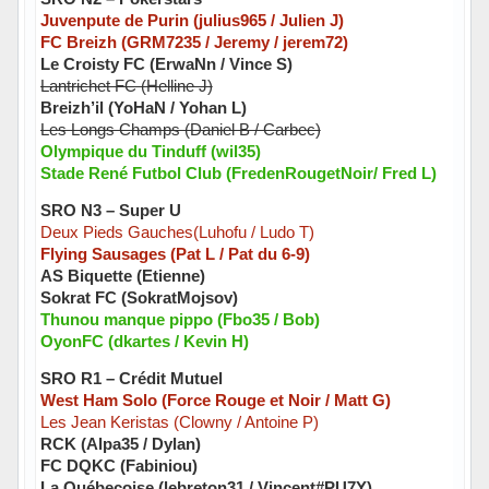
Juvenpute de Purin (julius965 / Julien J)
FC Breizh (GRM7235 / Jeremy / jerem72)
Le Croisty FC (ErwaNn / Vince S)
Lantrichet FC (Helline J)
Breizh’il (YoHaN / Yohan L)
Les Longs Champs (Daniel B / Carbec)
Olympique du Tinduff (wil35)
Stade René Futbol Club (FredenRougetNoir/ Fred L)
SRO N3 – Super U
Deux Pieds Gauches(Luhofu / Ludo T)
Flying Sausages (Pat L / Pat du 6-9)
AS Biquette (Etienne)
Sokrat FC (SokratMojsov)
Thunou manque pippo (Fbo35 / Bob)
OyonFC (dkartes / Kevin H)
SRO R1 – Crédit Mutuel
West Ham Solo (Force Rouge et Noir / Matt G)
Les Jean Keristas (Clowny / Antoine P)
RCK (Alpa35 / Dylan)
FC DQKC (Fabiniou)
La Québecoise (lebreton31 / Vincent#PU7Y)