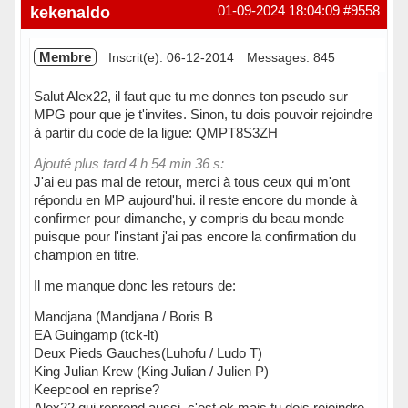
Hors ligne
kekenaldo
01-09-2024 18:04:09
#9558
Membre
Inscrit(e): 06-12-2014
Messages: 845
Salut Alex22, il faut que tu me donnes ton pseudo sur
MPG pour que je t'invites. Sinon, tu dois pouvoir rejoindre
à partir du code de la ligue: QMPT8S3ZH
Ajouté plus tard 4 h 54 min 36 s:
J'ai eu pas mal de retour, merci à tous ceux qui m'ont
répondu en MP aujourd'hui. il reste encore du monde à
confirmer pour dimanche, y compris du beau monde
puisque pour l'instant j'ai pas encore la confirmation du
champion en titre.
Il me manque donc les retours de:
Mandjana (Mandjana / Boris B
EA Guingamp (tck-lt)
Deux Pieds Gauches(Luhofu / Ludo T)
King Julian Krew (King Julian / Julien P)
Keepcool en reprise?
Alex22 qui reprend aussi, c'est ok mais tu dois rejoindre