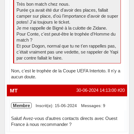
Très bon match chez nous.
Purée ça avait été dur d'avoir des places, fallait
camper sur place, d'où l'importance d'avoir de super
potes! J'ai toujours le ticket.
Je me rappelle de Bigné à la culotte de Zidane.
Pour Conte, c'est peut-être le trophée d'Homme du
match ?
Et pour Dogon, normal que tu ne t'en rappelles pas,
c'était vraiment pas une vedette, se rappeler de Yapi
par contre fallait le faire.
Non, c'est le trophée de la Coupe UEFA Intertoto. Il n'y a
aucun doute.
Hors ligne
MT
30-06-2024 14:13:00
#20
Membre
Inscrit(e): 15-06-2024
Messages: 9
Salut! Avez-vous d’autres contacts directs avec Ouest
France à nous recommander ?