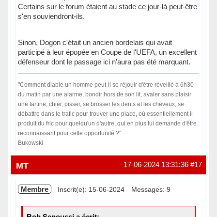
Certains sur le forum étaient au stade ce jour-là peut-être
s'en souviendront-ils.
Sinon, Dogon c'était un ancien bordelais qui avait
participé à leur épopée en Coupe de l'UEFA, un excellent
défenseur dont le passage ici n'aura pas été marquant.
"Comment diable un homme peut-il se réjouir d'être réveillé à 6h30
du matin par une alarme, bondir hors de son lit, avaler sans plaisir
une tartine, chier, pisser, se brosser les dents et les cheveux, se
débattre dans le trafic pour trouver une place, où essentiellement il
produit du fric pour quelqu'un d'autre, qui en plus lui demande d'être
reconnaissant pour cette opportunité ?"
Bukowski
Hors ligne
MT
17-06-2024 13:31:36
#17
Membre
Inscrit(e): 15-06-2024
Messages: 9
Bob Senoussi a écrit: