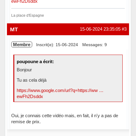
ewFh2Dsddx
La place d'Espagne
Hors ligne
MT
15-06-2024 23:35:05
#3
Membre
Inscrit(e): 15-06-2024
Messages: 9
poupoune a écrit:
Bonjour
Tu as cela déjà
https://www.google.com/url?q=https://ww …
ewFh2Dsddx
Oui, je connais cette vidéo mais, en fait, il n'y a pas de
remise de prix.
Hors ligne