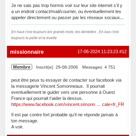
Je ne sais pas trop hormis voir sur leur site internet s'il y
a un endroit contact/mail/courrier, ou éventuellement les
appeler directement ou passer par les réseaux sociaux...
En haut c'est toujours les grands mots, les dentelles ; En bas c'est
toujours la pelle et la truelle
Hors ligne
missionnaire
17-06-2024 11:23:23
#12
Membre
Inscrit(e): 29-08-2006
Messages: 4 751
peut être peux tu essayer de contacter sur facebook via
la messagerie Vincent Somonneaux. Il pourrait
eventuellement te guider vers une personne à Ouest
France qui pourrait t'aider la dessus.
https://www.facebook.com/vincent.simonn … cale=fr_FR
Il est par contre fort probable qu'il ne réponde jamais à
ton message.
A voir.