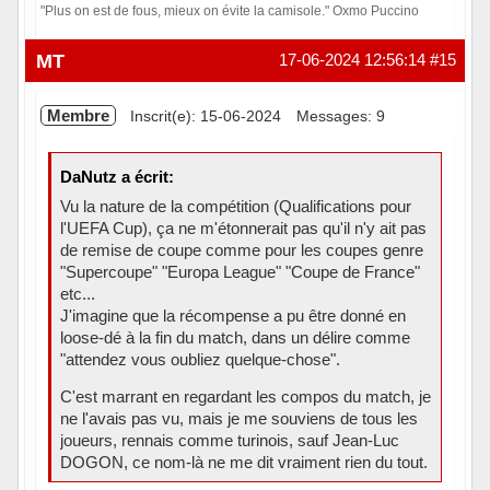
"Plus on est de fous, mieux on évite la camisole." Oxmo Puccino
Hors ligne
MT
17-06-2024 12:56:14
#15
Membre
Inscrit(e): 15-06-2024
Messages: 9
DaNutz a écrit:
Vu la nature de la compétition (Qualifications pour
l'UEFA Cup), ça ne m'étonnerait pas qu'il n'y ait pas
de remise de coupe comme pour les coupes genre
"Supercoupe" "Europa League" "Coupe de France"
etc...
J'imagine que la récompense a pu être donné en
loose-dé à la fin du match, dans un délire comme
"attendez vous oubliez quelque-chose".
C'est marrant en regardant les compos du match, je
ne l'avais pas vu, mais je me souviens de tous les
joueurs, rennais comme turinois, sauf Jean-Luc
DOGON, ce nom-là ne me dit vraiment rien du tout.