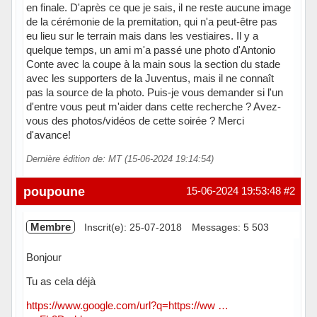
en finale. D'après ce que je sais, il ne reste aucune image
de la cérémonie de la premitation, qui n'a peut-être pas
eu lieu sur le terrain mais dans les vestiaires. Il y a
quelque temps, un ami m'a passé une photo d'Antonio
Conte avec la coupe à la main sous la section du stade
avec les supporters de la Juventus, mais il ne connaît
pas la source de la photo. Puis-je vous demander si l'un
d'entre vous peut m'aider dans cette recherche ? Avez-
vous des photos/vidéos de cette soirée ? Merci
d'avance!
Dernière édition de: MT (15-06-2024 19:14:54)
Hors ligne
poupoune
15-06-2024 19:53:48
#2
Membre
Inscrit(e): 25-07-2018
Messages: 5 503
Bonjour
Tu as cela déjà
https://www.google.com/url?q=https://ww …