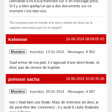
Demande à ROUGEmemoire sur X en message privé.
Si il y a bien quelqu'un qui a des documents sur ce
moment c'est bien eux.
"Ne conquiers pas le monde si tu dois y perdre ton âme car la
sagesse vaut mieux que l'or et l'argent"
Hors ligne
Kelenner
16-06-2024 08:08:00
#5
Membre
Inscrit(e): 13-01-2015
Messages: 8 952
Sauf erreur de ma part, il s'agissait d'une demi-finale, et
donc pas de remise de trophée.
Hors ligne
poisson sacha
16-06-2024 10:40:35
#6
Membre
Inscrit(e): 20-01-2014
Messages: 4 087
non c'était bien une finale. Mais de mémoire (et donc je
dis peut-être des conneries) , il y avait 6 clubs finalistes