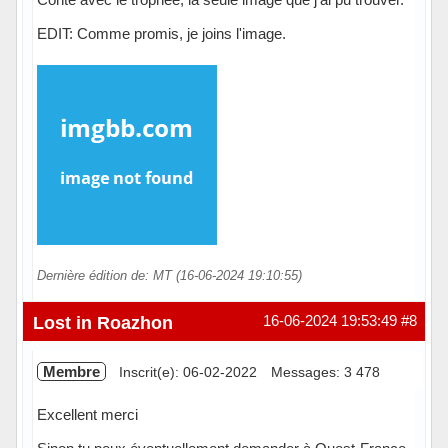
EDIT: Comme promis, je joins l'image.
Dernière édition de: MT (16-06-2024 19:10:55)
Hors ligne
Lost in Roazhon
16-06-2024 19:53:49
#8
Membre
Inscrit(e): 06-02-2022
Messages: 3 478
Excellent merci