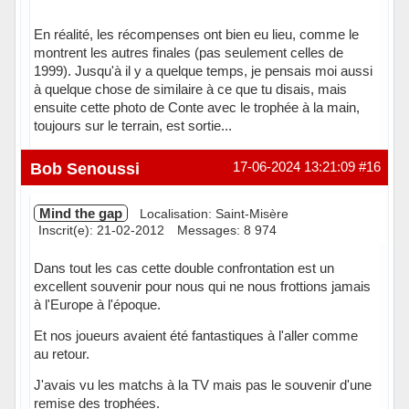
En réalité, les récompenses ont bien eu lieu, comme le
montrent les autres finales (pas seulement celles de
1999). Jusqu'à il y a quelque temps, je pensais moi aussi
à quelque chose de similaire à ce que tu disais, mais
ensuite cette photo de Conte avec le trophée à la main,
toujours sur le terrain, est sortie...
Hors ligne
Bob Senoussi
17-06-2024 13:21:09
#16
Mind the gap
Localisation: Saint-Misère
Inscrit(e): 21-02-2012
Messages: 8 974
Dans tout les cas cette double confrontation est un
excellent souvenir pour nous qui ne nous frottions jamais
à l'Europe à l'époque.
Et nos joueurs avaient été fantastiques à l'aller comme
au retour.
J'avais vu les matchs à la TV mais pas le souvenir d'une
remise des trophées.