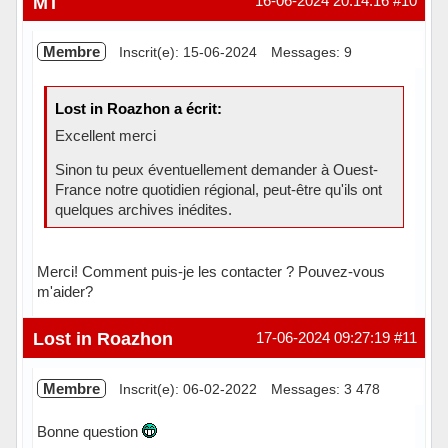
MT
16-06-2024 20:14:16
#10
Membre
Inscrit(e): 15-06-2024
Messages: 9
Lost in Roazhon a écrit:
Excellent merci
Sinon tu peux éventuellement demander à Ouest-
France notre quotidien régional, peut-être qu'ils ont
quelques archives inédites.
Merci! Comment puis-je les contacter ? Pouvez-vous
m'aider?
Hors ligne
Lost in Roazhon
17-06-2024 09:27:19
#11
Membre
Inscrit(e): 06-02-2022
Messages: 3 478
Bonne question