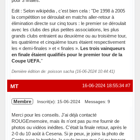
pour 3 finales.
Edit : Selon wikipédia , c'est bien cela : "De 1998 à 2005
la compétition se déroulait en matchs aller-retour à
élimination directe sur cinq tours : le premier se déroulait
avec les clubs des plus petites associations, les plus
grands clubs entraient au deuxième ou au troisième tour,
les quatrième et cinquième tours étaient respectivement
les « demi-finales » et « finales ».
Les trois vainqueurs
en finale étaient qualifiés pour le premier tour de la
Coupe UEFA.
"
Dernière édition de: poisson sacha (16-06-2024 10:44:41)
Hors ligne
MT
16-06-2024 18:55:34
#7
Membre
Inscrit(e): 15-06-2024
Messages: 9
Merci pour les conseils. J'ai déjà contacté
ROUGEmemoire, mais ils n'ont pas pu me fournir de
photos ou vidéos inédites. C'était la finale retour, après le
2-0 du 10 août à Cesena. Si je peux, je joins la photo de
Conte avec le trophée, la seule image que j'ai pu trouver.