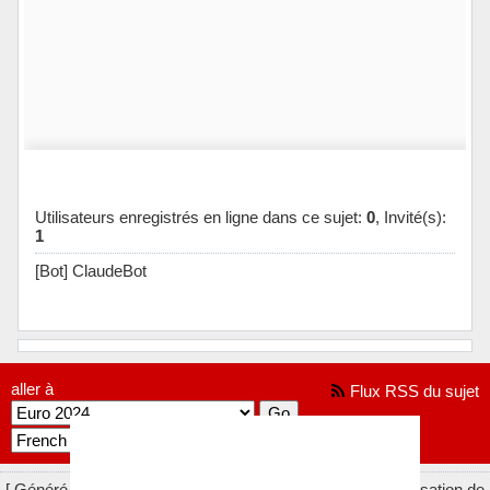
Utilisateurs enregistrés en ligne dans ce sujet:
0
, Invité(s):
1
[Bot] ClaudeBot
aller à
Flux RSS du sujet
[ Généré en 0.016 secondes, 10 requêtes exécutées - Utilisation de