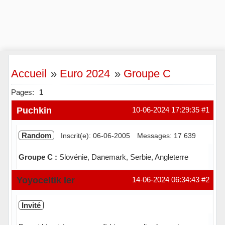
Accueil
»
Euro 2024
»
Groupe C
Pages:
1
Puchkin
10-06-2024 17:29:35
#1
Random
Inscrit(e): 06-06-2005
Messages: 17 639
Groupe C :
Slovénie, Danemark, Serbie, Angleterre
Hors ligne
Yoyoceltik Ier
14-06-2024 06:34:43
#2
Invité