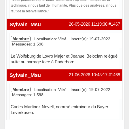
technique, il nous faut de l’humanité. Plus que des analyses, il nous
faut de la bienveillance."
Hors ligne
Sylvain_Msu
26-05-2026 11:19:38
#1467
Membre
Localisation: Vitré
Inscrit(e): 19-07-2022
Messages: 1 598
Le Wolfsburg de Lovro Majer et Jeanuel Belocian relégué
suite au barrage face à Paderborn.
Hors ligne
Sylvain_Msu
21-06-2026 10:48:17
#1468
Membre
Localisation: Vitré
Inscrit(e): 19-07-2022
Messages: 1 598
Carles Martinez Novell, nommé entraineur du Bayer
Leverkusen.
Hors ligne