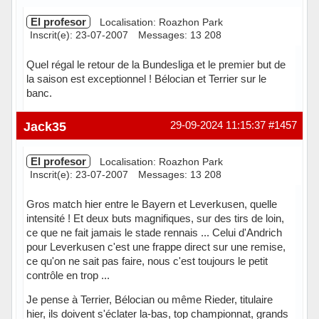
El profesor
Localisation: Roazhon Park
Inscrit(e): 23-07-2007
Messages: 13 208
Quel régal le retour de la Bundesliga et le premier but de
la saison est exceptionnel ! Bélocian et Terrier sur le
banc.
Hors ligne
Jack35
29-09-2024 11:15:37
#1457
El profesor
Localisation: Roazhon Park
Inscrit(e): 23-07-2007
Messages: 13 208
Gros match hier entre le Bayern et Leverkusen, quelle
intensité ! Et deux buts magnifiques, sur des tirs de loin,
ce que ne fait jamais le stade rennais ... Celui d'Andrich
pour Leverkusen c'est une frappe direct sur une remise,
ce qu'on ne sait pas faire, nous c'est toujours le petit
contrôle en trop ...
Je pense à Terrier, Bélocian ou même Rieder, titulaire
hier, ils doivent s'éclater la-bas, top championnat, grands