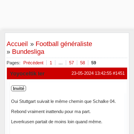
Accueil
»
Football généraliste
»
Bundesliga
Pages:
Précédent
1
…
57
58
59
Yoyoceltik Ier
23-05-2024 13:42:55
#1451
Invité
Oui Stuttgart suivait le même chemin que Schalke 04.
Rebond vraiment inattendu pour ma part.
Leverkusen partait de moins loin quand même.