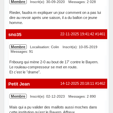
Membre
Inscrit(e): 30-09-2020
Messages: 2 028
Rieder, faudra m expliquer un jour comment on a pas lui
dire au revoir après une saison, il a du ballon ce jeune
homme.
Hors ligne
sno35
22-11-2025 19:41:42
#1461
Membre
Localisation: Colin
Inscrit(e): 10-05-2019
Messages: 91
Fribourg qui mène 2-0 au bout de 17' contre le Bayern.
Le rouleau-compresseur se met en route.
Et c'est le "drame".
Hors ligne
Petit Jean
14-12-2025 20:18:11
#1462
Membre
Inscrit(e): 02-12-2023
Messages: 2 890
Mais qui a pu valider des maillots aussi moches dans
cette institution qu'est le Bayern. Affreux.