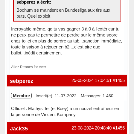
sebperez a écrit:
Bochum se maintient en Bundesliga aux tirs aux
buts. Quel exploit !
Incroyable même, qd tu vas gagner 3 à 0 à l'extérieur tu
ne peux pas te permettre de perdre sur le même score
chez toi et en plus de perdre au tab...sanction immédiate,
toute la saison à rejouer en b2....c'est pire que
ballot...inédit certainement
Allez Rennes for ever
Hors ligne
sebperez
29-05-2024 17:04:51
#1455
Membre
Inscrit(e): 11-07-2022
Messages: 1 460
Officiel : Mathys Tel (et Boey) a un nouvel entraîneur en
la personne de Vincent Kompany
Hors ligne
Jack35
23-08-2024 20:48:40
#1456