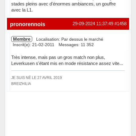
stades pleins avec d'énormes ambiances, un gouffre
avec la L1.
Hors ligne
pronorennois
29-09-2024 11:37:49
#1458
Membre
Localisation: Par dessus le marché
Inscrit(e): 21-02-2011
Messages: 11 352
Très intense, mais pas un gros match non plus,
Leverkusen s'étant mis en mode résistance assez vite...
JE SUIS NÉ LE 27 AVRIL 2019
BREIZHILIA
Hors ligne