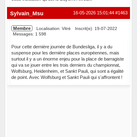
Hors ligne
Sylvain_Msu
16-05-2026 15:01:44
#1463
Membre
Localisation: Vitré
Inscrit(e): 19-07-2022
Messages: 1 598
Pour cette dernière journée de Bundesliga, il y a du
suspense pour les dernière places européennes, mais
surtout il y a un énorme enjeu pour la place de barragiste
qui va se jouer entre les trois derniers du championnat,
Wolfsburg, Heidenheim, et Sankt Pauli, qui sont a égalité
de point. Avec Wolfsburg et Sankt Pauli qui s'affrontent !
Hors ligne