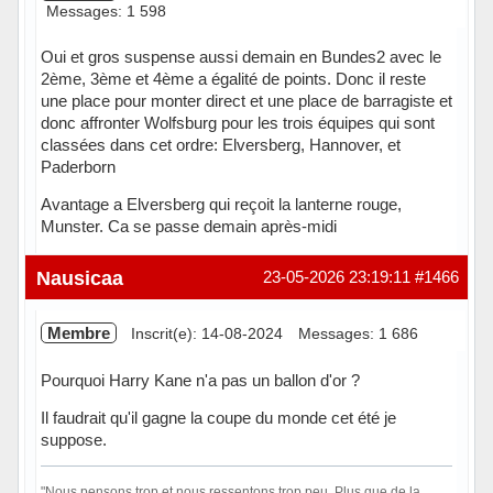
Messages: 1 598
Oui et gros suspense aussi demain en Bundes2 avec le
2ème, 3ème et 4ème a égalité de points. Donc il reste
une place pour monter direct et une place de barragiste et
donc affronter Wolfsburg pour les trois équipes qui sont
classées dans cet ordre: Elversberg, Hannover, et
Paderborn
Avantage a Elversberg qui reçoit la lanterne rouge,
Munster. Ca se passe demain après-midi
Hors ligne
Nausicaa
23-05-2026 23:19:11
#1466
Membre
Inscrit(e): 14-08-2024
Messages: 1 686
Pourquoi Harry Kane n'a pas un ballon d'or ?
Il faudrait qu'il gagne la coupe du monde cet été je
suppose.
"Nous pensons trop et nous ressentons trop peu. Plus que de la