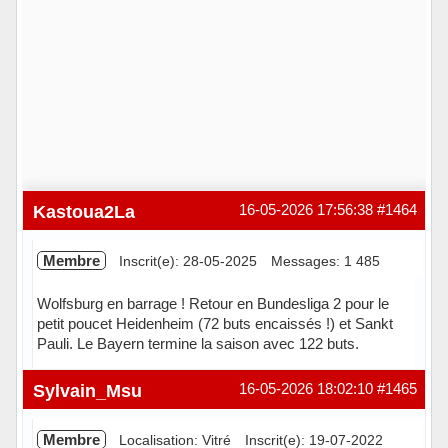
Kastoua2La
16-05-2026 17:56:38
#1464
Membre
Inscrit(e): 28-05-2025
Messages: 1 485
Wolfsburg en barrage ! Retour en Bundesliga 2 pour le
petit poucet Heidenheim (72 buts encaissés !) et Sankt
Pauli. Le Bayern termine la saison avec 122 buts.
Hors ligne
Sylvain_Msu
16-05-2026 18:02:10
#1465
Membre
Localisation: Vitré
Inscrit(e): 19-07-2022