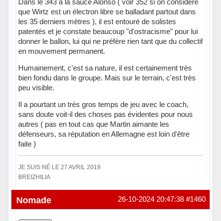
Dans le 343 à la sauce Alonso ( voir 352 si on considère
que Wirtz est un électron libre se balladant partout dans
les 35 derniers mètres ), il est entouré de solistes
patentés et je constate beaucoup "d'ostracisme" pour lui
donner le ballon, lui qui ne préfère rien tant que du collectif
en mouvement permanent.
Humainement, c'est sa nature, il est certainement très
bien fondu dans le groupe. Mais sur le terrain, c'est très
peu visible.
Il a pourtant un très gros temps de jeu avec le coach,
sans doute voit-il des choses pas évidentes pour nous
autres ( pas en tout cas que Martin aimante les
défenseurs, sa réputation en Allemagne est loin d'être
faite )
JE SUIS NÉ LE 27 AVRIL 2019
BREIZHILIA
Hors ligne
Nomade
26-10-2024 20:47:38
#1460