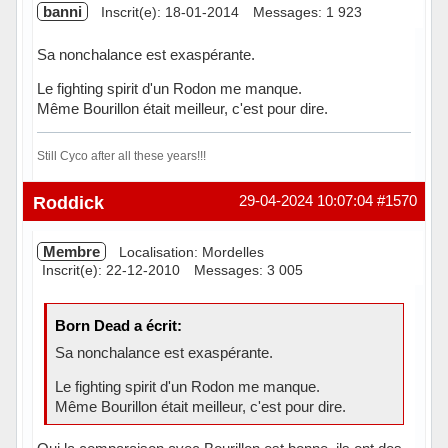
banni
Inscrit(e): 18-01-2014
Messages: 1 923
Sa nonchalance est exaspérante.
Le fighting spirit d'un Rodon me manque.
Même Bourillon était meilleur, c'est pour dire.
Still Cyco after all these years!!!
Hors ligne
Roddick
29-04-2024 10:07:04
#1570
Membre
Localisation: Mordelles
Inscrit(e): 22-12-2010
Messages: 3 005
Born Dead a écrit:
Sa nonchalance est exaspérante.
Le fighting spirit d'un Rodon me manque.
Même Bourillon était meilleur, c'est pour dire.