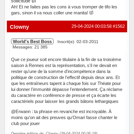
sollicitude 👍
Ah! Et ne faites pas les cons à vous tromper de tifo les
gars, sinon il va nous coller une manita! 🤣
Hors ligne
Clowny
29-04-2024 00:03:58
#1562
World's Best Boss
Inscrit(e): 02-03-2011
Messages: 21 385
Que ce joueur soit encore titulaire à la fin de sa troisième
saison à Rennes est la représentation, s'il ne devait en
rester qu'une de la somme d'incompétence dans la
politique de construction de l'effectif depuis deux ans. Et
que les entraîneurs tapent à chaque fois sur Théate pour
lui donner l'immunité dépasse l'entendement. Ça réclame
du caractère en conférence de presse et ça écarte les
caractériels pour laisser les grands bâtons lethargiques
@Erwann : ta phrase en revanche est incroyable. À
moins qu'on ait des preuves qu'Omari fasse chanter le
club pour jouer
Dernière édition de: Clowny (29-04-2024 00:05:18)