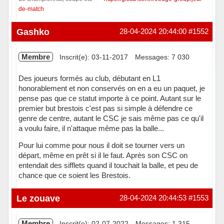
de-match
Hors ligne
Gashko
28-04-2024 20:44:00
#1552
Membre
Inscrit(e): 03-11-2017
Messages: 7 030
Des joueurs formés au club, débutant en L1
honorablement et non conservés on en a eu un paquet, je
pense pas que ce statut importe à ce point. Autant sur le
premier but brestois c'est pas si simple à défendre ce
genre de centre, autant le CSC je sais même pas ce qu'il
a voulu faire, il n'attaque même pas la balle...
Pour lui comme pour nous il doit se tourner vers un
départ, même en prêt si il le faut. Après son CSC on
entendait des sifflets quand il touchait la balle, et peu de
chance que ce soient les Brestois.
Hors ligne
Le zouave
28-04-2024 20:44:53
#1553
Membre
Inscrit(e): 02-07-2022
Messages: 1 315