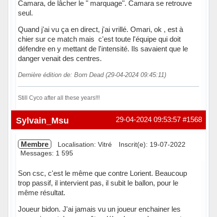
Camara, de lâcher le " marquage". Camara se retrouve
seul.
Quand j'ai vu ça en direct, j'ai vrillé. Omari, ok , est à
chier sur ce match mais c'est toute l'équipe qui doit
défendre en y mettant de l'intensité. Ils savaient que le
danger venait des centres.
Dernière édition de: Born Dead (29-04-2024 09:45:11)
Still Cyco after all these years!!!
Hors ligne
Sylvain_Msu
29-04-2024 09:53:57
#1568
Membre
Localisation: Vitré
Inscrit(e): 19-07-2022
Messages: 1 595
Son csc, c'est le même que contre Lorient. Beaucoup
trop passif, il intervient pas, il subit le ballon, pour le
même résultat.
Joueur bidon. J'ai jamais vu un joueur enchainer les