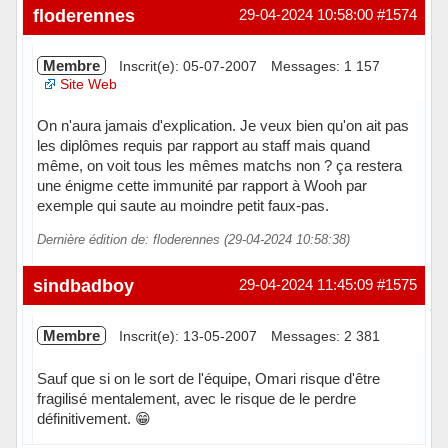
floderennes
29-04-2024 10:58:00
#1574
Membre
Inscrit(e): 05-07-2007
Messages: 1 157
Site Web
On n'aura jamais d'explication. Je veux bien qu'on ait pas
les diplômes requis par rapport au staff mais quand
même, on voit tous les mêmes matchs non ? ça restera
une énigme cette immunité par rapport à Wooh par
exemple qui saute au moindre petit faux-pas.
Dernière édition de: floderennes (29-04-2024 10:58:38)
Hors ligne
sindbadboy
29-04-2024 11:45:09
#1575
Membre
Inscrit(e): 13-05-2007
Messages: 2 381
Sauf que si on le sort de l'équipe, Omari risque d'être
fragilisé mentalement, avec le risque de le perdre
définitivement. 😁