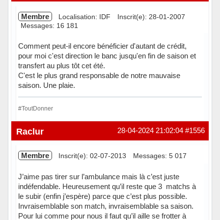
Membre
Localisation: IDF
Inscrit(e): 28-01-2007
Messages: 16 181
Comment peut-il encore bénéficier d'autant de crédit,
pour moi c'est direction le banc jusqu'en fin de saison et
transfert au plus tôt cet été.
C'est le plus grand responsable de notre mauvaise
saison. Une plaie.
#ToutDonner
Hors ligne
Raclur
28-04-2024 21:02:04
#1556
Membre
Inscrit(e): 02-07-2013
Messages: 5 017
J’aime pas tirer sur l’ambulance mais là c’est juste
indéfendable. Heureusement qu’il reste que 3 matchs à
le subir (enfin j’espère) parce que c’est plus possible.
Invraisemblable son match, invraisemblable sa saison.
Pour lui comme pour nous il faut qu’il aille se frotter à