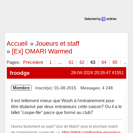
Accueil
»
Joueurs et staff
»
[Ex] OMARI Warmed
Pages:
Précédent
1
…
61
62
63
64
65
…
froodge
28-04-2024 20:26:47
#1551
Membre
Inscrit(e): 01-08-2015
Messages: 4 248
Il est tellement mieux que Wooh à l'entrainement pour
être titularisé par deux entraineurs cette saison? Ou il a le
billet "coupe-file" parce que formé au club?
Ouvrez facilement un sujet "Jour de Match" pour le prochain match
de championnat, coupe etc -->
https://gitlab.com/froodge-group/jour-