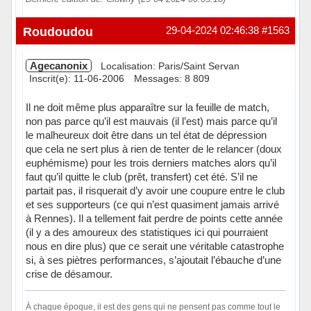
Hors ligne
Roudoudou
29-04-2024 02:46:38
#1563
Agecanonix
Localisation: Paris/Saint Servan
Inscrit(e): 11-06-2006
Messages: 8 809
Il ne doit même plus apparaître sur la feuille de match,
non pas parce qu’il est mauvais (il l’est) mais parce qu’il
le malheureux doit être dans un tel état de dépression
que cela ne sert plus à rien de tenter de le relancer (doux
euphémisme) pour les trois derniers matches alors qu’il
faut qu’il quitte le club (prêt, transfert) cet été. S’il ne
partait pas, il risquerait d’y avoir une coupure entre le club
et ses supporteurs (ce qui n’est quasiment jamais arrivé
à Rennes). Il a tellement fait perdre de points cette année
(il y a des amoureux des statistiques ici qui pourraient
nous en dire plus) que ce serait une véritable catastrophe
si, à ses piètres performances, s’ajoutait l’ébauche d’une
crise de désamour.
À chaque époque, il est des gens qui ne pensent pas comme tout le