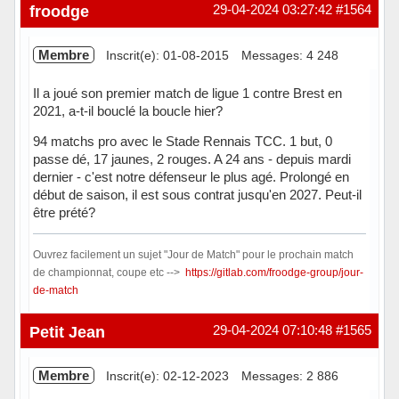
froodge
29-04-2024 03:27:42
#1564
Membre
Inscrit(e): 01-08-2015
Messages: 4 248
Il a joué son premier match de ligue 1 contre Brest en
2021, a-t-il bouclé la boucle hier?
94 matchs pro avec le Stade Rennais TCC. 1 but, 0
passe dé, 17 jaunes, 2 rouges. A 24 ans - depuis mardi
dernier - c'est notre défenseur le plus agé. Prolongé en
début de saison, il est sous contrat jusqu'en 2027. Peut-il
être prété?
Ouvrez facilement un sujet "Jour de Match" pour le prochain match
de championnat, coupe etc -->
https://gitlab.com/froodge-group/jour-
de-match
Hors ligne
Petit Jean
29-04-2024 07:10:48
#1565
Membre
Inscrit(e): 02-12-2023
Messages: 2 886