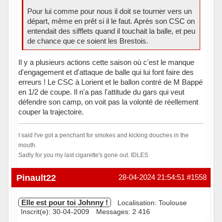
Pour lui comme pour nous il doit se tourner vers un
départ, même en prêt si il le faut. Après son CSC on
entendait des sifflets quand il touchait la balle, et peu
de chance que ce soient les Brestois.
Il y a plusieurs actions cette saison où c'est le manque
d'engagement et d'attaque de balle qui lui font faire des
erreurs ! Le CSC à Lorient et le ballon contré de M Bappé
en 1/2 de coupe. Il n'a pas l'attitude du gars qui veut
défendre son camp, on voit pas la volonté de réellement
couper la trajectoire.
I said I've got a penchant for smokes and kicking douches in the
mouth.
Sadly for you my last cigarette's gone out. IDLES
Hors ligne
Pinault22
28-04-2024 21:54:51
#1558
Elle est pour toi Johnny !
Localisation: Toulouse
Inscrit(e): 30-04-2009
Messages: 2 416