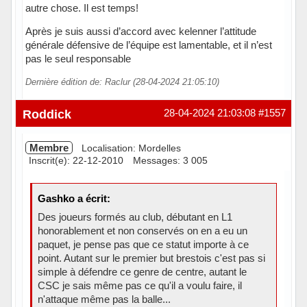
autre chose. Il est temps!
Après je suis aussi d’accord avec kelenner l’attitude
générale défensive de l’équipe est lamentable, et il n’est
pas le seul responsable
Dernière édition de: Raclur (28-04-2024 21:05:10)
Hors ligne
Roddick
28-04-2024 21:03:08
#1557
Membre
Localisation: Mordelles
Inscrit(e): 22-12-2010
Messages: 3 005
Gashko a écrit:
Des joueurs formés au club, débutant en L1
honorablement et non conservés on en a eu un
paquet, je pense pas que ce statut importe à ce
point. Autant sur le premier but brestois c'est pas si
simple à défendre ce genre de centre, autant le
CSC je sais même pas ce qu'il a voulu faire, il
n'attaque même pas la balle...