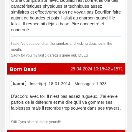
Oui la comparaison avec Bourillon est bonne, ils ont des
caractéristiques physiques et techniques assez
similaires et effectivement on ne voyait pas Bourillon faire
autant de bourdes et puis il allait au charbon quand il le
fallait. Il respectait déjà la base, être concentré et
concerné.
I said I've got a penchant for smokes and kicking douches in the
mouth.
Sadly for you my last cigarette's gone out. IDLES
Hors ligne
Born Dead
29-04-2024 10:18:42
#1571
banni
Inscrit(e): 18-01-2014
Messages: 1 923
D'accord avec toi. Il n'est pas assez rugueux. J'ai envie
parfois de le défendre et me dire qu'il va gommer ses
faiblesses mais il retombe trop souvent dans ses travers.
Still Cyco after all these years!!!