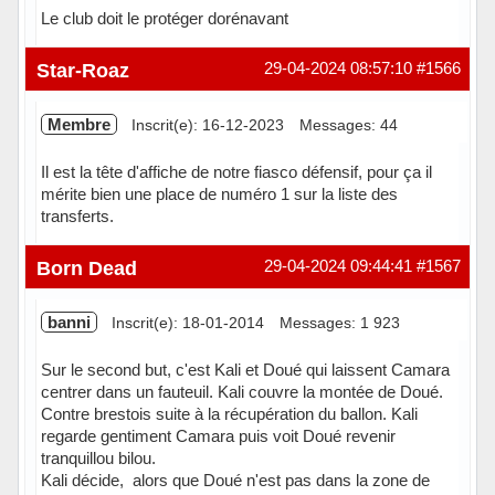
Le club doit le protéger dorénavant
Hors ligne
Star-Roaz
29-04-2024 08:57:10
#1566
Membre
Inscrit(e): 16-12-2023
Messages: 44
Il est la tête d'affiche de notre fiasco défensif, pour ça il
mérite bien une place de numéro 1 sur la liste des
transferts.
Hors ligne
Born Dead
29-04-2024 09:44:41
#1567
banni
Inscrit(e): 18-01-2014
Messages: 1 923
Sur le second but, c'est Kali et Doué qui laissent Camara
centrer dans un fauteuil. Kali couvre la montée de Doué.
Contre brestois suite à la récupération du ballon. Kali
regarde gentiment Camara puis voit Doué revenir
tranquillou bilou.
Kali décide, alors que Doué n'est pas dans la zone de