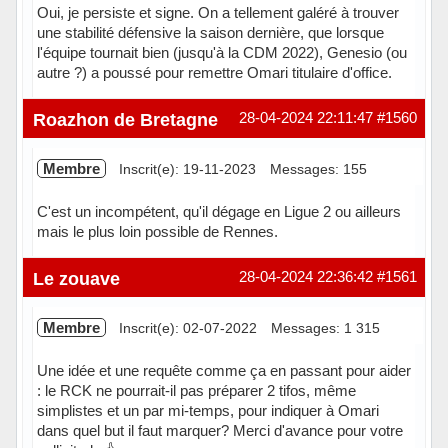
Oui, je persiste et signe. On a tellement galéré à trouver
une stabilité défensive la saison dernière, que lorsque
l'équipe tournait bien (jusqu'à la CDM 2022), Genesio (ou
autre ?) a poussé pour remettre Omari titulaire d'office.
Hors ligne
Roazhon de Bretagne
28-04-2024 22:11:47
#1560
Membre
Inscrit(e): 19-11-2023
Messages: 155
C'est un incompétent, qu'il dégage en Ligue 2 ou ailleurs
mais le plus loin possible de Rennes.
Hors ligne
Le zouave
28-04-2024 22:36:42
#1561
Membre
Inscrit(e): 02-07-2022
Messages: 1 315
Une idée et une requête comme ça en passant pour aider
: le RCK ne pourrait-il pas préparer 2 tifos, même
simplistes et un par mi-temps, pour indiquer à Omari
dans quel but il faut marquer? Merci d'avance pour votre