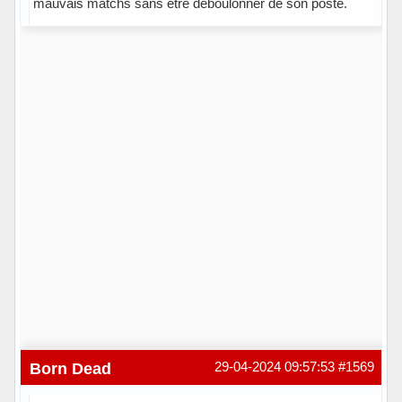
mauvais matchs sans être déboulonner de son poste.
Hors ligne
Born Dead
29-04-2024 09:57:53
#1569