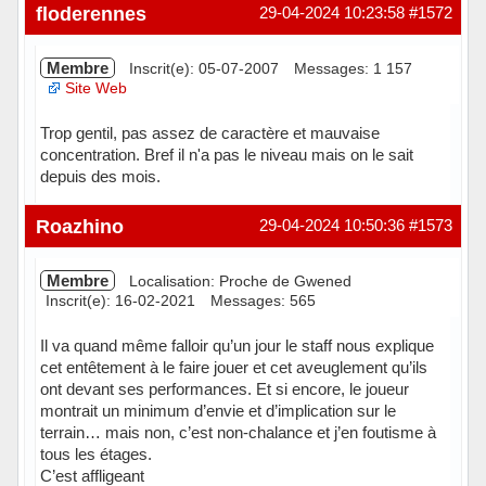
Hors ligne
floderennes
29-04-2024 10:23:58
#1572
Membre
Inscrit(e): 05-07-2007
Messages: 1 157
Site Web
Trop gentil, pas assez de caractère et mauvaise
concentration. Bref il n'a pas le niveau mais on le sait
depuis des mois.
Hors ligne
Roazhino
29-04-2024 10:50:36
#1573
Membre
Localisation: Proche de Gwened
Inscrit(e): 16-02-2021
Messages: 565
Il va quand même falloir qu’un jour le staff nous explique
cet entêtement à le faire jouer et cet aveuglement qu’ils
ont devant ses performances. Et si encore, le joueur
montrait un minimum d’envie et d’implication sur le
terrain… mais non, c’est non-chalance et j’en foutisme à
tous les étages.
C’est affligeant