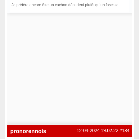
Je préfère encore être un cochon décadent plutôt qu’un fasciste.
Hors ligne
pronorennois
12-04-2024 19:02:22
#184