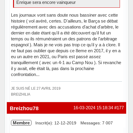
Enrique sera encore vainqueur
Les journaux vont sans doute nous bassiner avec cette
histoire ( vol avéré, certes. D'ailleurs, le Barça se débat
régulièrement avec des accusations d'achat d'arbitre, le
dernier en date étant qu'il a été découvert qu'il fut un
temps ou ils rémunéraient un des patrons de l'arbitrage
espagnol ). Mais je ne vois pas trop ce qu'il y a à clore. Il
ne faut pas oublier que depuis ce 8eme en 2017, il y en a
eu un autre en 2021, ou Paris est passé assez
tranquillement ( avec un 4-1 au Camp Nou ). Si revanche
il y avait, elle était là, pas dans la prochaine
confrontation...
JE SUIS NÉ LE 27 AVRIL 2019
BREIZHILIA
Hors ligne
Breizhou78
16-03-2024 15:18:34
#177
Membre
Inscrit(e): 12-12-2019
Messages: 7 007