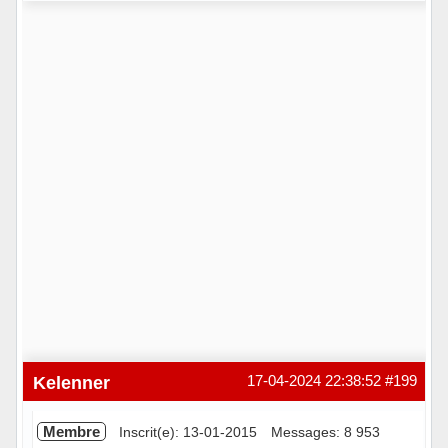
Hors ligne
Kelenner
17-04-2024 22:38:52
#199
Membre
Inscrit(e): 13-01-2015
Messages: 8 953