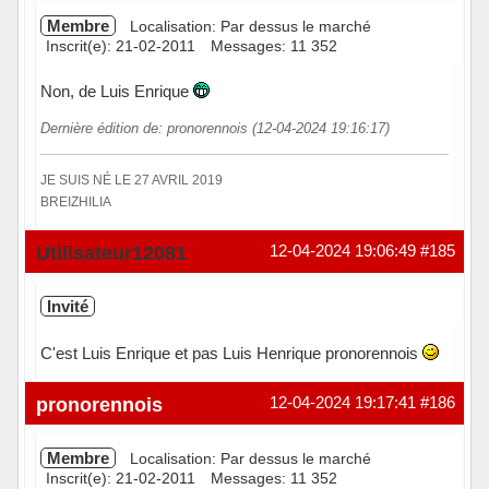
Membre
Localisation: Par dessus le marché
Inscrit(e): 21-02-2011
Messages: 11 352
Non, de Luis Enrique
Dernière édition de: pronorennois (12-04-2024 19:16:17)
JE SUIS NÉ LE 27 AVRIL 2019
BREIZHILIA
Hors ligne
Utilisateur12081
12-04-2024 19:06:49
#185
Invité
C'est Luis Enrique et pas Luis Henrique pronorennois
pronorennois
12-04-2024 19:17:41
#186
Membre
Localisation: Par dessus le marché
Inscrit(e): 21-02-2011
Messages: 11 352