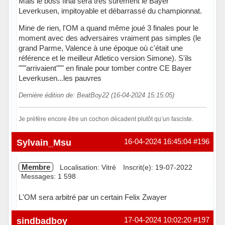
Mais le boss final sera très sûrement le Bayer
Leverkusen, impitoyable et débarrassé du championnat.
Mine de rien, l'OM a quand même joué 3 finales pour le
moment avec des adversaires vraiment pas simples (le
grand Parme, Valence à une époque où c'était une
référence et le meilleur Atletico version Simone). S'ils
"""arrivaient""" en finale pour tomber contre CE Bayer
Leverkusen...les pauvres
Dernière édition de: BeatBoy22 (16-04-2024 15:15:05)
Je préfère encore être un cochon décadent plutôt qu’un fasciste.
Hors ligne
Sylvain_Msu
16-04-2024 16:45:04
#196
Membre
Localisation: Vitré
Inscrit(e): 19-07-2022
Messages: 1 598
L'OM sera arbitré par un certain Felix Zwayer
Hors ligne
sindbadboy
17-04-2024 10:02:20
#197