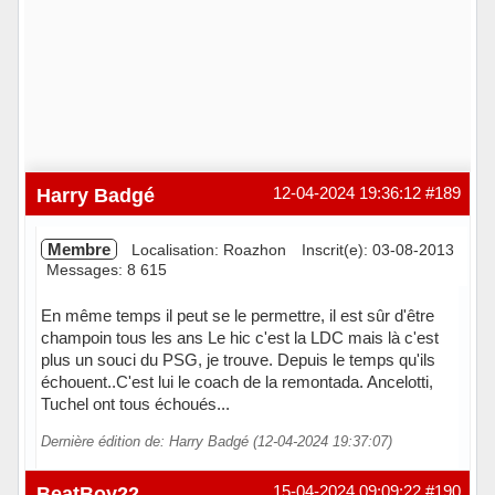
Harry Badgé
12-04-2024 19:36:12
#189
Membre
Localisation: Roazhon
Inscrit(e): 03-08-2013
Messages: 8 615
En même temps il peut se le permettre, il est sûr d'être
champoin tous les ans Le hic c'est la LDC mais là c'est
plus un souci du PSG, je trouve. Depuis le temps qu'ils
échouent..C'est lui le coach de la remontada. Ancelotti,
Tuchel ont tous échoués...
Dernière édition de: Harry Badgé (12-04-2024 19:37:07)
Hors ligne
BeatBoy22
15-04-2024 09:09:22
#190