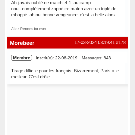
Ah j'avais oublié ce match..4-1 au camp
nou...complètement zappé ce match avec un triplé de
mbappé..ah oui bonne vengeance..c'est la belle alors...
Allez Rennes for ever
Hors ligne
Morebeer
17-03-2024 03:19:41
#178
Membre
Inscrit(e): 22-08-2019
Messages: 843
Tirage difficile pour les français. Bizarrement, Paris a le
meilleur. C’est drôle.
Hors ligne