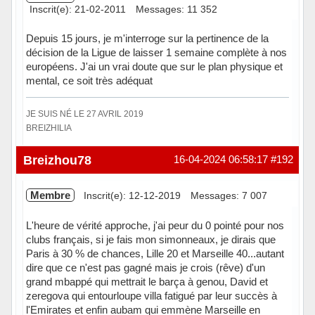
Inscrit(e): 21-02-2011
Messages: 11 352
Depuis 15 jours, je m'interroge sur la pertinence de la
décision de la Ligue de laisser 1 semaine complète à nos
européens. J'ai un vrai doute que sur le plan physique et
mental, ce soit très adéquat
JE SUIS NÉ LE 27 AVRIL 2019
BREIZHILIA
Hors ligne
Breizhou78
16-04-2024 06:58:17
#192
Membre
Inscrit(e): 12-12-2019
Messages: 7 007
L'heure de vérité approche, j'ai peur du 0 pointé pour nos
clubs français, si je fais mon simonneaux, je dirais que
Paris à 30 % de chances, Lille 20 et Marseille 40...autant
dire que ce n'est pas gagné mais je crois (rêve) d'un
grand mbappé qui mettrait le barça à genou, David et
zeregova qui entourloupe villa fatigué par leur succès à
l'Emirates et enfin aubam qui emmène Marseille en