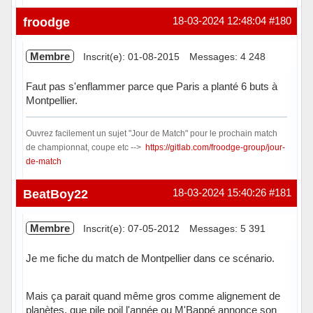
Hors ligne
froodge
18-03-2024 12:48:04
#180
Membre
Inscrit(e): 01-08-2015
Messages: 4 248
Faut pas s'enflammer parce que Paris a planté 6 buts à
Montpellier.
Ouvrez facilement un sujet "Jour de Match" pour le prochain match
de championnat, coupe etc -->
https://gitlab.com/froodge-group/jour-
de-match
Hors ligne
BeatBoy22
18-03-2024 15:40:26
#181
Membre
Inscrit(e): 07-05-2012
Messages: 5 391
Je me fiche du match de Montpellier dans ce scénario.
Mais ça parait quand même gros comme alignement de
planètes, que pile poil l'année ou M'Bappé annonce son