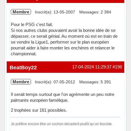
Membre
Inscrit(e): 13-05-2007
Messages: 2 384
Pour le PSG c'est fait.
Si nos autres clubs pouvaient avoir la bonne idée de se
dépasser, ce serait génial. Au moment où est en train de
se vendre la Ligue1, performer sur le plan européen
pourrait aider à faire monter les enchères et relancer le
championnat.
Hors ligne
BeatBoy22
17-04-2024 11:29:37
#198
Membre
Inscrit(e): 07-05-2012
Messages: 5 391
Il serait temps surtout que l'on agrémente un peu notre
palmarès européen famélique.
2 trophées sur 161 possibles.
Je préfère encore être un cochon décadent plutôt qu’un fasciste.