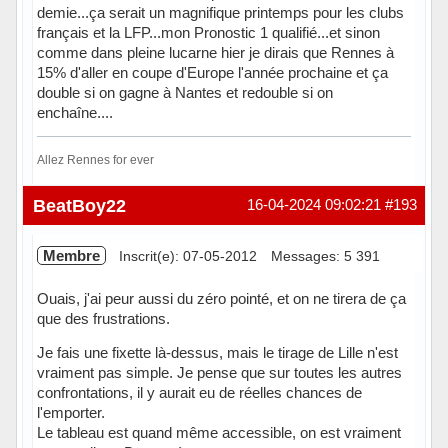
demie...ça serait un magnifique printemps pour les clubs
français et la LFP...mon Pronostic 1 qualifié...et sinon
comme dans pleine lucarne hier je dirais que Rennes à
15% d'aller en coupe d'Europe l'année prochaine et ça
double si on gagne à Nantes et redouble si on
enchaîne....
Allez Rennes for ever
Hors ligne
BeatBoy22
16-04-2024 09:02:21
#193
Membre
Inscrit(e): 07-05-2012
Messages: 5 391
Ouais, j'ai peur aussi du zéro pointé, et on ne tirera de ça
que des frustrations.
Je fais une fixette là-dessus, mais le tirage de Lille n'est
vraiment pas simple. Je pense que sur toutes les autres
confrontations, il y aurait eu de réelles chances de
l'emporter.
Le tableau est quand même accessible, on est vraiment