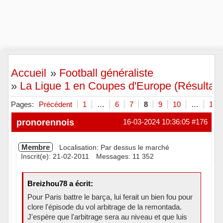
Accueil
»
Football généraliste
»
La Ligue 1 en Coupes d'Europe (Résultats,
Pages:
Précédent
1
…
6
7
8
9
10
…
13
pronorennois
16-03-2024 10:36:05
#176
Membre
Localisation: Par dessus le marché
Inscrit(e): 21-02-2011
Messages: 11 352
Breizhou78 a écrit:
Pour Paris battre le barça, lui ferait un bien fou pour
clore l'épisode du vol arbitrage de la remontada.
J'espère que l'arbitrage sera au niveau et que luis