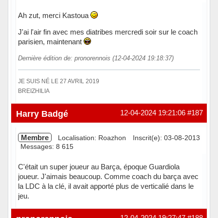
Ah zut, merci Kastoua
J'ai l'air fin avec mes diatribes mercredi soir sur le coach
parisien, maintenant
Dernière édition de: pronorennois (12-04-2024 19:18:37)
JE SUIS NÉ LE 27 AVRIL 2019
BREIZHILIA
Hors ligne
Harry Badgé
12-04-2024 19:21:06
#187
Membre
Localisation: Roazhon
Inscrit(e): 03-08-2013
Messages: 8 615
C'était un super joueur au Barça, époque Guardiola
joueur. J'aimais beaucoup. Comme coach du barça avec
la LDC à la clé, il avait apporté plus de verticalié dans le
jeu.
Hors ligne
12-04-2024 19:27:47
#188