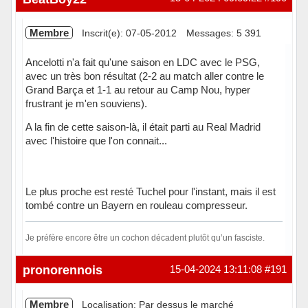
Membre
Inscrit(e): 07-05-2012
Messages: 5 391
Ancelotti n'a fait qu'une saison en LDC avec le PSG,
avec un très bon résultat (2-2 au match aller contre le
Grand Barça et 1-1 au retour au Camp Nou, hyper
frustrant je m'en souviens).
A la fin de cette saison-là, il était parti au Real Madrid
avec l'histoire que l'on connait...
Le plus proche est resté Tuchel pour l'instant, mais il est
tombé contre un Bayern en rouleau compresseur.
Je préfère encore être un cochon décadent plutôt qu’un fasciste.
Hors ligne
pronorennois
15-04-2024 13:11:08
#191
Membre
Localisation: Par dessus le marché