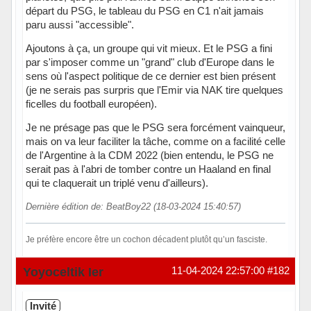
départ du PSG, le tableau du PSG en C1 n'ait jamais
paru aussi "accessible".
Ajoutons à ça, un groupe qui vit mieux. Et le PSG a fini
par s'imposer comme un "grand" club d'Europe dans le
sens où l'aspect politique de ce dernier est bien présent
(je ne serais pas surpris que l'Emir via NAK tire quelques
ficelles du football européen).
Je ne présage pas que le PSG sera forcément vainqueur,
mais on va leur faciliter la tâche, comme on a facilité celle
de l'Argentine à la CDM 2022 (bien entendu, le PSG ne
serait pas à l'abri de tomber contre un Haaland en final
qui te claquerait un triplé venu d'ailleurs).
Dernière édition de: BeatBoy22 (18-03-2024 15:40:57)
Je préfère encore être un cochon décadent plutôt qu’un fasciste.
Hors ligne
Yoyoceltik Ier
11-04-2024 22:57:00
#182
Invité