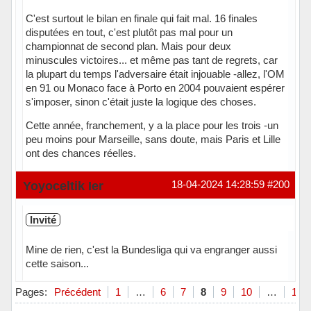
C'est surtout le bilan en finale qui fait mal. 16 finales
disputées en tout, c'est plutôt pas mal pour un
championnat de second plan. Mais pour deux
minuscules victoires... et même pas tant de regrets, car
la plupart du temps l'adversaire était injouable -allez, l'OM
en 91 ou Monaco face à Porto en 2004 pouvaient espérer
s'imposer, sinon c'était juste la logique des choses.
Cette année, franchement, y a la place pour les trois -un
peu moins pour Marseille, sans doute, mais Paris et Lille
ont des chances réelles.
Hors ligne
Yoyoceltik Ier
18-04-2024 14:28:59
#200
Invité
Mine de rien, c'est la Bundesliga qui va engranger aussi
cette saison...
Pages:
Précédent
1
…
6
7
8
9
10
…
13