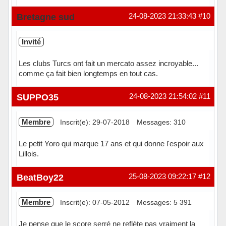
Hors ligne
Bretagne sud
24-08-2023 21:33:43
#10
Invité
Les clubs Turcs ont fait un mercato assez incroyable...
comme ça fait bien longtemps en tout cas.
SUPPO35
24-08-2023 21:54:02
#11
Membre
Inscrit(e): 29-07-2018
Messages: 310
Le petit Yoro qui marque 17 ans et qui donne l'espoir aux
Lillois.
Hors ligne
BeatBoy22
25-08-2023 09:22:17
#12
Membre
Inscrit(e): 07-05-2012
Messages: 5 391
Je pense que le score serré ne reflète pas vraiment la