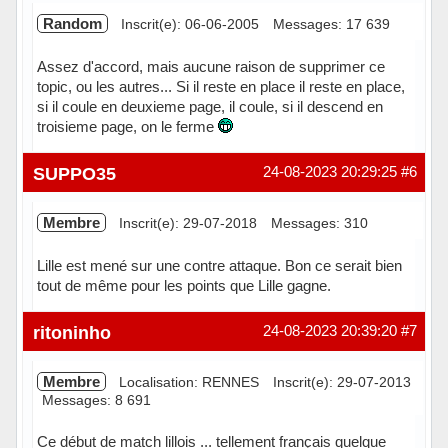
Random
Inscrit(e): 06-06-2005
Messages: 17 639
Assez d'accord, mais aucune raison de supprimer ce
topic, ou les autres... Si il reste en place il reste en place,
si il coule en deuxieme page, il coule, si il descend en
troisieme page, on le ferme
Hors ligne
SUPPO35
24-08-2023 20:29:25
#6
Membre
Inscrit(e): 29-07-2018
Messages: 310
Lille est mené sur une contre attaque. Bon ce serait bien
tout de même pour les points que Lille gagne.
Hors ligne
ritoninho
24-08-2023 20:39:20
#7
Membre
Localisation: RENNES
Inscrit(e): 29-07-2013
Messages: 8 691
Ce début de match lillois ... tellement français quelque