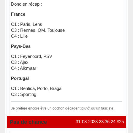
Donc en récap :
France
C1 : Paris, Lens
C3 : Rennes, OM, Toulouse
C4 : Lille
Pays-Bas
C1 : Feyenoord, PSV
C3 : Ajax
C4 : Alkmaar
Portugal
C1 : Benfica, Porto, Braga
C3 : Sporting
Je préfère encore être un cochon décadent plutôt qu’un fasciste.
Hors ligne
Pas de chance
31-08-2023 23:36:24
#25