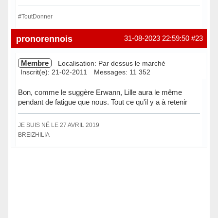
#ToutDonner
Hors ligne
pronorennois
31-08-2023 22:59:50
#23
Membre
Localisation: Par dessus le marché
Inscrit(e): 21-02-2011
Messages: 11 352
Bon, comme le suggère Erwann, Lille aura le même
pendant de fatigue que nous. Tout ce qu'il y a à retenir
JE SUIS NÉ LE 27 AVRIL 2019
BREIZHILIA
Hors ligne