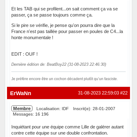
Et les TAB qui se profilent...on sait comment ça va se
passer, ça se passe toujours comme ça.
Si le pire se vérifie, je pense qu'on pourra dire que la
France n'est pas taillée pour passer en poules de C4...la
honte monumentale !
EDIT : OUF !
Dernière édition de: BeatBoy22 (31-08-2023 22:46:30)
Je préfère encore être un cochon décadent plutôt qu’un fasciste.
Hors ligne
ErWaNn
31-08-2023 22:59:03
#22
Membre
Localisation: IDF
Inscrit(e): 28-01-2007
Messages: 16 196
Inquiétant pour une équipe comme Lille de galérer autant
contre cette équipe sur une double confrontation.