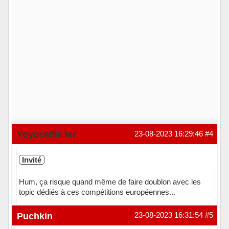
Yoyoceltik Ier
23-08-2023 16:29:46
#4
Invité
Hum, ça risque quand même de faire doublon avec les
topic dédiés à ces compétitions européennes...
Puchkin
23-08-2023 16:31:54
#5