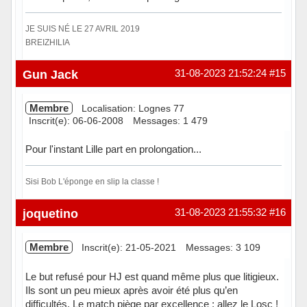
JE SUIS NÉ LE 27 AVRIL 2019
BREIZHILIA
Hors ligne
Gun Jack
31-08-2023 21:52:24
#15
Membre
Localisation: Lognes 77
Inscrit(e): 06-06-2008
Messages: 1 479
Pour l'instant Lille part en prolongation...
Sisi Bob L'éponge en slip la classe !
Hors ligne
joquetino
31-08-2023 21:55:32
#16
Membre
Inscrit(e): 21-05-2021
Messages: 3 109
Le but refusé pour HJ est quand même plus que litigieux.
Ils sont un peu mieux après avoir été plus qu’en
difficultés. Le match piège par excellence : allez le Losc !