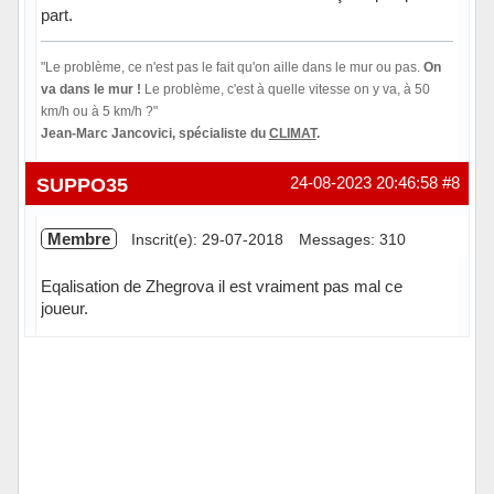
part.
"Le problème, ce n'est pas le fait qu'on aille dans le mur ou pas.
On
va dans le mur !
Le problème, c'est à quelle vitesse on y va, à 50
km/h ou à 5 km/h ?"
Jean-Marc Jancovici, spécialiste du
CLIMAT
.
Hors ligne
SUPPO35
24-08-2023 20:46:58
#8
Membre
Inscrit(e): 29-07-2018
Messages: 310
Eqalisation de Zhegrova il est vraiment pas mal ce
joueur.
Hors ligne