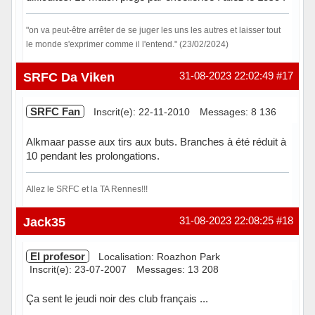
"on va peut-être arrêter de se juger les uns les autres et laisser tout
le monde s'exprimer comme il l'entend." (23/02/2024)
Hors ligne
SRFC Da Viken
31-08-2023 22:02:49
#17
SRFC Fan
Inscrit(e): 22-11-2010
Messages: 8 136
Alkmaar passe aux tirs aux buts. Branches à été réduit à
10 pendant les prolongations.
Allez le SRFC et la TA Rennes!!!
Hors ligne
Jack35
31-08-2023 22:08:25
#18
El profesor
Localisation: Roazhon Park
Inscrit(e): 23-07-2007
Messages: 13 208
Ça sent le jeudi noir des club français ...