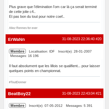
Plus grave que l'élimination l'om car là ça serait terminé
de cette jolie c4..
Et pas bon du tout pour notre coef..
Allez Rennes for ever
Hors ligne
ErWaNn
31-08-2023 22:36:40
#20
Membre
Localisation: IDF
Inscrit(e): 28-01-2007
Messages: 16 196
Il faut absolument que les lillois se qualifient... pour laisser
quelques points en championnat.
#ToutDonner
Hors ligne
BeatBoy22
31-08-2023 22:43:04
#21
Membre
Inscrit(e): 07-05-2012
Messages: 5 391