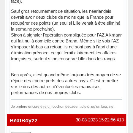
face).
Sauf gros retournement de situation, les néerlandais
devrait avoir deux clubs de moins que la France pour
récupérer des points (un seul si Lille venait à être éliminé
la semaine prochaine).
Sinon à signaler l'opération compliquée pour l'AZ Alkmaar
qui fait nul à domicile contre Brann. Même si je vois l'AZ
s'imposer là-bas au retour, ils ne sont pas à l'abri d'une
élimination précoce, ce qui ferait clairement les affaires
françaises, surtout si on conserve Lille dans les rangs.
Bon après, c'est quand même toujours très moyen de se
réjouir des contre perfs des autres pays. C'est remettre
sur le dos des autres d'éventuelles mauvaises
performances de nos propres clubs.
Je préfère encore être un cochon décadent plutôt qu’un fasciste.
Hors ligne
BeatBoy22
30-08-2023 15:22:56
#13