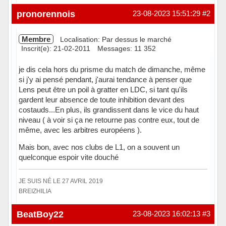
Hors ligne
pronorennois
23-08-2023 15:51:29
#2
Membre
Localisation: Par dessus le marché
Inscrit(e): 21-02-2011
Messages: 11 352
je dis cela hors du prisme du match de dimanche, même
si j'y ai pensé pendant, j'aurai tendance à penser que
Lens peut être un poil à gratter en LDC, si tant qu'ils
gardent leur absence de toute inhibition devant des
costauds...En plus, ils grandissent dans le vice du haut
niveau ( à voir si ça ne retourne pas contre eux, tout de
même, avec les arbitres européens ).
Mais bon, avec nos clubs de L1, on a souvent un
quelconque espoir vite douché
JE SUIS NÉ LE 27 AVRIL 2019
BREIZHILIA
Hors ligne
BeatBoy22
23-08-2023 16:02:13
#3