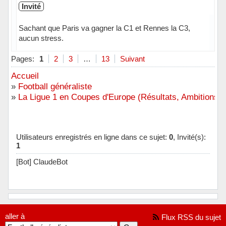
Invité
Sachant que Paris va gagner la C1 et Rennes la C3,
aucun stress.
Pages:
1
2
3
…
13
Suivant
Accueil
»
Football généraliste
»
La Ligue 1 en Coupes d'Europe (Résultats, Ambitions, 
Utilisateurs enregistrés en ligne dans ce sujet:
0
, Invité(s):
1
[Bot] ClaudeBot
aller à
Flux RSS du sujet