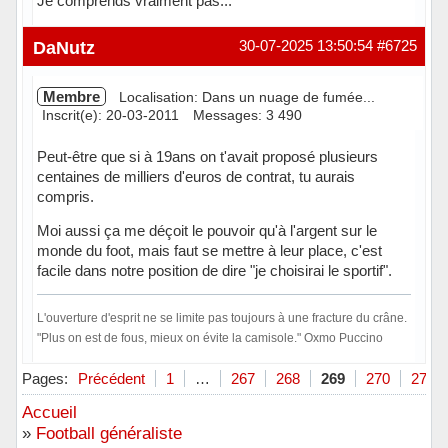
Je comprends vraiment pas...
Hors ligne
DaNutz
30-07-2025 13:50:54
#6725
Membre
Localisation: Dans un nuage de fumée...
Inscrit(e): 20-03-2011
Messages: 3 490
Peut-être que si à 19ans on t'avait proposé plusieurs
centaines de milliers d'euros de contrat, tu aurais
compris.
Moi aussi ça me déçoit le pouvoir qu'à l'argent sur le
monde du foot, mais faut se mettre à leur place, c'est
facile dans notre position de dire "je choisirai le sportif".
L'ouverture d'esprit ne se limite pas toujours à une fracture du crâne.
"Plus on est de fous, mieux on évite la camisole." Oxmo Puccino
Hors ligne
Pages:
Précédent
1
…
267
268
269
270
271
Accueil
»
Football généraliste