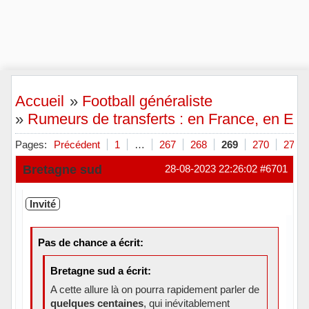
Accueil
»
Football généraliste
»
Rumeurs de transferts : en France, en Eu
Pages:
Précédent
1
…
267
268
269
270
271
Bretagne sud
28-08-2023 22:26:02
#6701
Invité
Pas de chance a écrit:
Bretagne sud a écrit:
A cette allure là on pourra rapidement parler de
quelques centaines
, qui inévitablement