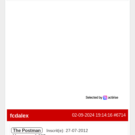
Hors ligne
fcdalex
02-09-2024 19:14:16
#6714
The Postman
Inscrit(e): 27-07-2012