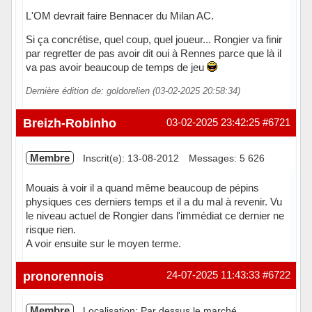
L'OM devrait faire Bennacer du Milan AC.
Si ça concrétise, quel coup, quel joueur... Rongier va finir
par regretter de pas avoir dit oui à Rennes parce que là il
va pas avoir beaucoup de temps de jeu
Dernière édition de: goldorelien (03-02-2025 20:58:34)
Hors ligne
Breizh-Robinho
03-02-2025 23:42:25
#6721
Membre
Inscrit(e): 13-08-2012
Messages: 5 626
Mouais à voir il a quand même beaucoup de pépins
physiques ces derniers temps et il a du mal à revenir. Vu
le niveau actuel de Rongier dans l'immédiat ce dernier ne
risque rien.
A voir ensuite sur le moyen terme.
Hors ligne
pronorennois
24-07-2025 11:43:33
#6722
Membre
Localisation: Par dessus le marché