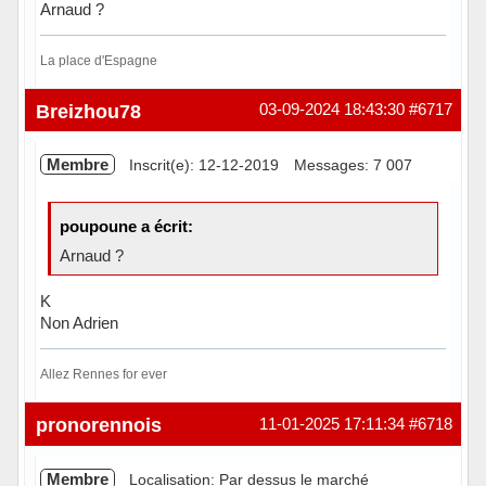
Arnaud ?
La place d'Espagne
Hors ligne
Breizhou78
03-09-2024 18:43:30
#6717
Membre
Inscrit(e): 12-12-2019
Messages: 7 007
poupoune a écrit:
Arnaud ?
K
Non Adrien
Allez Rennes for ever
Hors ligne
pronorennois
11-01-2025 17:11:34
#6718
Membre
Localisation: Par dessus le marché