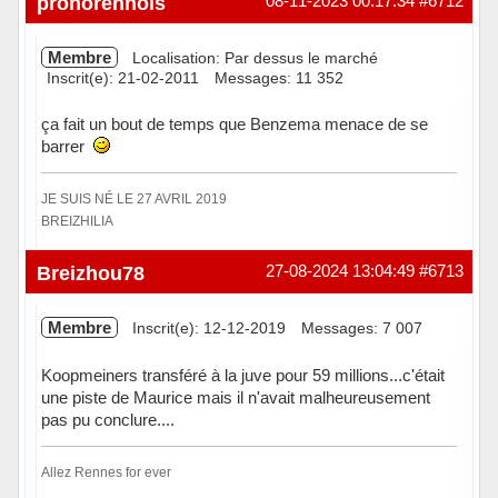
pronorennois
08-11-2023 00:17:34
#6712
Membre
Localisation: Par dessus le marché
Inscrit(e): 21-02-2011
Messages: 11 352
ça fait un bout de temps que Benzema menace de se
barrer
JE SUIS NÉ LE 27 AVRIL 2019
BREIZHILIA
Hors ligne
Breizhou78
27-08-2024 13:04:49
#6713
Membre
Inscrit(e): 12-12-2019
Messages: 7 007
Koopmeiners transféré à la juve pour 59 millions...c'était
une piste de Maurice mais il n'avait malheureusement
pas pu conclure....
Allez Rennes for ever