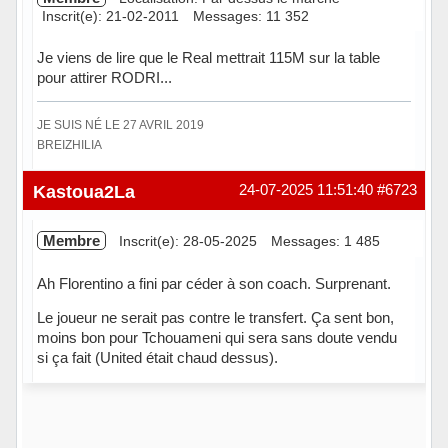
Inscrit(e): 21-02-2011
Messages: 11 352
Je viens de lire que le Real mettrait 115M sur la table
pour attirer RODRI...
JE SUIS NÉ LE 27 AVRIL 2019
BREIZHILIA
Hors ligne
Kastoua2La
24-07-2025 11:51:40
#6723
Membre
Inscrit(e): 28-05-2025
Messages: 1 485
Ah Florentino a fini par céder à son coach. Surprenant.
Le joueur ne serait pas contre le transfert. Ça sent bon,
moins bon pour Tchouameni qui sera sans doute vendu
si ça fait (United était chaud dessus).
Hors ligne