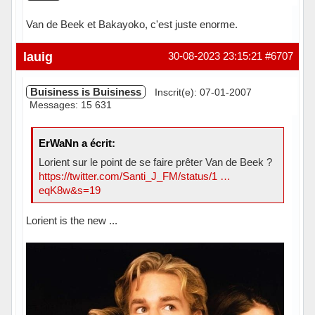
Van de Beek et Bakayoko, c'est juste enorme.
lauig
30-08-2023 23:15:21
#6707
Buisiness is Buisiness
Inscrit(e): 07-01-2007
Messages: 15 631
ErWaNn a écrit:
Lorient sur le point de se faire prêter Van de Beek ?
https://twitter.com/Santi_J_FM/status/1 …
eqK8w&s=19
Lorient is the new ...