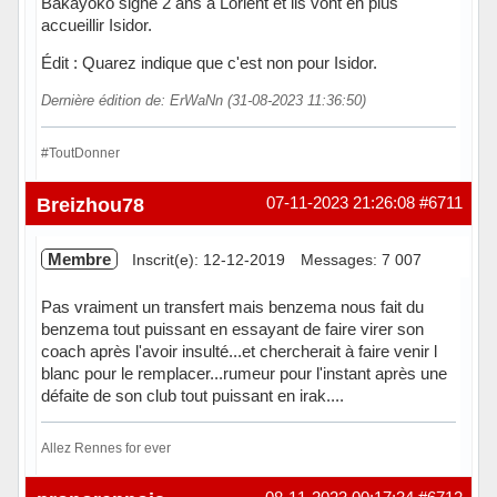
Bakayoko signe 2 ans a Lorient et ils vont en plus
accueillir Isidor.
Édit : Quarez indique que c'est non pour Isidor.
Dernière édition de: ErWaNn (31-08-2023 11:36:50)
#ToutDonner
En ligne
Breizhou78
07-11-2023 21:26:08
#6711
Membre
Inscrit(e): 12-12-2019
Messages: 7 007
Pas vraiment un transfert mais benzema nous fait du
benzema tout puissant en essayant de faire virer son
coach après l'avoir insulté...et chercherait à faire venir l
blanc pour le remplacer...rumeur pour l'instant après une
défaite de son club tout puissant en irak....
Allez Rennes for ever
Hors ligne