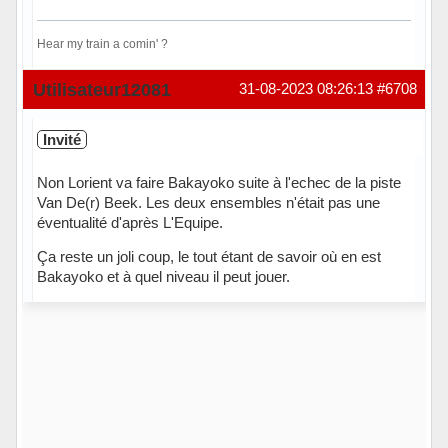
Hear my train a comin' ?
Hors ligne
Utilisateur12081
31-08-2023 08:26:13
#6708
Invité
Non Lorient va faire Bakayoko suite à l'echec de la piste
Van De(r) Beek. Les deux ensembles n'était pas une
éventualité d'après L'Equipe.
Ça reste un joli coup, le tout étant de savoir où en est
Bakayoko et à quel niveau il peut jouer.