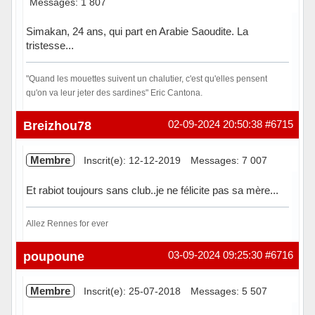
Messages: 1 807
Simakan, 24 ans, qui part en Arabie Saoudite. La
tristesse...
"Quand les mouettes suivent un chalutier, c'est qu'elles pensent
qu'on va leur jeter des sardines" Eric Cantona.
Hors ligne
Breizhou78
02-09-2024 20:50:38
#6715
Membre
Inscrit(e): 12-12-2019
Messages: 7 007
Et rabiot toujours sans club..je ne félicite pas sa mère...
Allez Rennes for ever
Hors ligne
poupoune
03-09-2024 09:25:30
#6716
Membre
Inscrit(e): 25-07-2018
Messages: 5 507