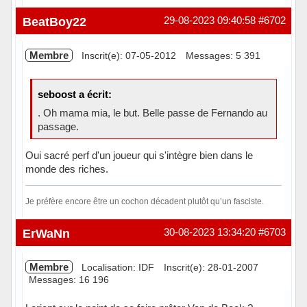
BeatBoy22
29-08-2023 09:40:58
#6702
Membre
Inscrit(e): 07-05-2012
Messages: 5 391
seboost a écrit:
. Oh mama mia, le but. Belle passe de Fernando au
passage.
Oui sacré perf d'un joueur qui s'intègre bien dans le
monde des riches.
Je préfère encore être un cochon décadent plutôt qu’un fasciste.
Hors ligne
ErWaNn
30-08-2023 13:34:20
#6703
Membre
Localisation: IDF
Inscrit(e): 28-01-2007
Messages: 16 196