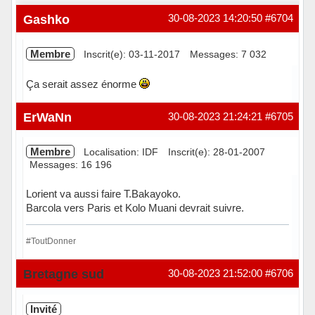
Gashko
30-08-2023 14:20:50
#6704
Membre
Inscrit(e): 03-11-2017
Messages: 7 032
Ça serait assez énorme
Hors ligne
ErWaNn
30-08-2023 21:24:21
#6705
Membre
Localisation: IDF
Inscrit(e): 28-01-2007
Messages: 16 196
Lorient va aussi faire T.Bakayoko.
Barcola vers Paris et Kolo Muani devrait suivre.
#ToutDonner
En ligne
Bretagne sud
30-08-2023 21:52:00
#6706
Invité