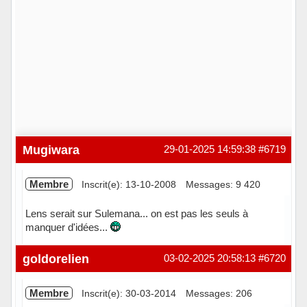
Mugiwara
29-01-2025 14:59:38
#6719
Membre
Inscrit(e): 13-10-2008
Messages: 9 420
Lens serait sur Sulemana... on est pas les seuls à
manquer d'idées...
Hors ligne
goldorelien
03-02-2025 20:58:13
#6720
Membre
Inscrit(e): 30-03-2014
Messages: 206