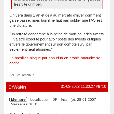
très vite grimper.
On vera dans 1 an et déjà au mercato d'hiver comment
ça se passe, mais bon il ne faut pas oublier que l'AS est
une dictature.
"un retraité condamné à la peine de mort pour des tweets
... va être executé pour avoir posté des tweets critiques
envers le gouvernement sur son compte suivi par
seulement neuf abonnés."
un-bresilien-bloque-par-son-club-en-arabie-saoudite-se-
confie
Sol lucet omnibus
Hors ligne
ErWaNn
31-08-2023 11:30:27
#6710
Membre
Localisation: IDF
Inscrit(e): 28-01-2007
Messages: 16 196