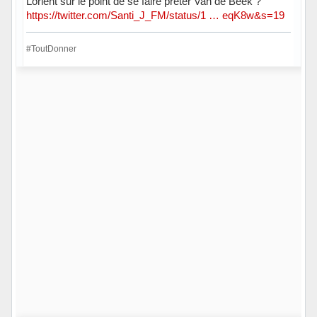
Lorient sur le point de se faire prêter Van de Beek ?
https://twitter.com/Santi_J_FM/status/1 … eqK8w&s=19
#ToutDonner
En ligne