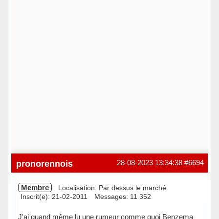
pronorennois
28-08-2023 13:34:38
#6694
Membre
Localisation: Par dessus le marché
Inscrit(e): 21-02-2011
Messages: 11 352
J'ai quand même lu une rumeur comme quoi Benzema