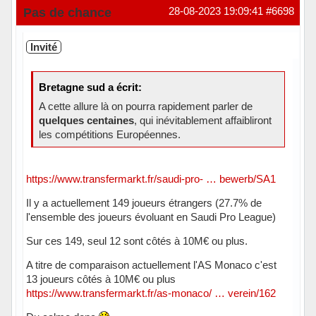
Hors ligne
Pas de chance
28-08-2023 19:09:41
#6698
Invité
Bretagne sud a écrit:
A cette allure là on pourra rapidement parler de
quelques centaines
, qui inévitablement affaibliront
les compétitions Européennes.
https://www.transfermarkt.fr/saudi-pro- … bewerb/SA1
Il y a actuellement 149 joueurs étrangers (27.7% de
l'ensemble des joueurs évoluant en Saudi Pro League)
Sur ces 149, seul 12 sont côtés à 10M€ ou plus.
A titre de comparaison actuellement l'AS Monaco c'est
13 joueurs côtés à 10M€ ou plus
https://www.transfermarkt.fr/as-monaco/ … verein/162