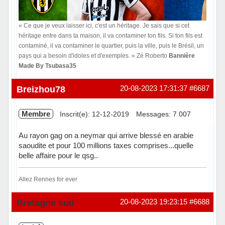
« Ce que je veux laisser ici, c'est un héritage. Je sais que si cet
héritage entre dans ta maison, il va contaminer ton fils. Si ton fils est
contaminé, il va contaminer le quartier, puis la ville, puis le Brésil, un
pays qui a besoin d'idoles et d'exemples. » Zé Roberto
Bannière
Made By Tsubasa35
Hors ligne
Breizhou78
20-08-2023 17:31:37
#6687
Membre
Inscrit(e): 12-12-2019
Messages: 7 007
Au rayon gag on a neymar qui arrive blessé en arabie
saoudite et pour 100 millions taxes comprises...quelle
belle affaire pour le qsg..
Allez Rennes for ever
Hors ligne
Bretagne sud
20-08-2023 19:23:15
#6688