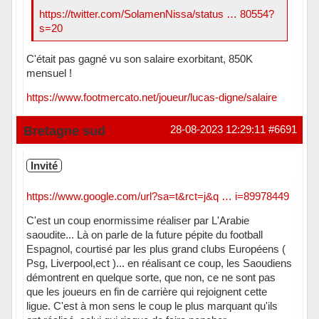
https://twitter.com/SolamenNissa/status … 80554?
s=20
C'était pas gagné vu son salaire exorbitant, 850K
mensuel !
https://www.footmercato.net/joueur/lucas-digne/salaire
Hors ligne
Bretagne sud
28-08-2023 12:29:11
#6691
Invité
https://www.google.com/url?sa=t&rct=j&q … i=89978449
C'est un coup enormissime réaliser par L'Arabie
saoudite... Là on parle de la future pépite du football
Espagnol, courtisé par les plus grand clubs Européens (
Psg, Liverpool,ect )... en réalisant ce coup, les Saoudiens
démontrent en quelque sorte, que non, ce ne sont pas
que les joueurs en fin de carrière qui rejoignent cette
ligue. C'est à mon sens le coup le plus marquant qu'ils