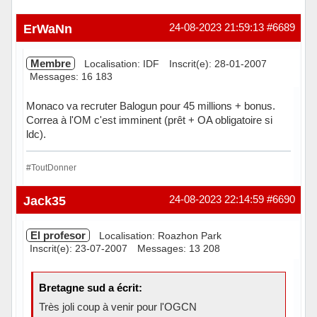
ErWaNn
24-08-2023 21:59:13
#6689
Membre
Localisation: IDF
Inscrit(e): 28-01-2007
Messages: 16 183
Monaco va recruter Balogun pour 45 millions + bonus.
Correa à l'OM c'est imminent (prêt + OA obligatoire si
ldc).
#ToutDonner
Hors ligne
Jack35
24-08-2023 22:14:59
#6690
El profesor
Localisation: Roazhon Park
Inscrit(e): 23-07-2007
Messages: 13 208
Bretagne sud a écrit:
Très joli coup à venir pour l'OGCN