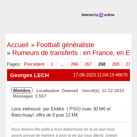
Accueil
»
Football généraliste
»
Rumeurs de transferts : en France, en Eu
Pages:
Précédent
1
…
266
267
268
269
270
Georges LECH
17-08-2023 11:04:19
#6676
Membre
Localisation: Gwened
Inscrit(e): 11-12-2014
Messages: 3 557
Lens intéressé par Ekitike ( PSG) mais 30 M€ et
Batschuayi .offre de 8 puis 12 M€
Nous devons être prêts à nous débarrasser de la vie que nous
avions prévue de maniere à avoir la vie qui nous attend. Joseph