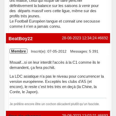
ont réalisé, celui qui risque de faire pencher
définitivement la balance sur les saisons à venir pour
des départs massif vers cette ligue, même sur des
profils très jeunes.
Le Football Européen tangue et connait une secousse
comme il n'en a jamais connu.
BeatBoy22
28-08-2023 12:34:24
#6692
Membre
Inscrit(e): 07-05-2012
Messages: 5 391
Mouaif...si on leur interdit l'accès à la C1 comme ils le
demandent, ça fera pschiit.
La LDC asiatique n'a pas le niveau pour concurrencer la
version européenne. Exceptés les clubs d'AS (et
encore), le reste c'est très très en deçà (la Chine, la
Corée, le Japon).
Je préfère encore être un cochon décadent plutôt qu’un fasciste.
Hors ligne
28-08-2023 13:02:21
#6693