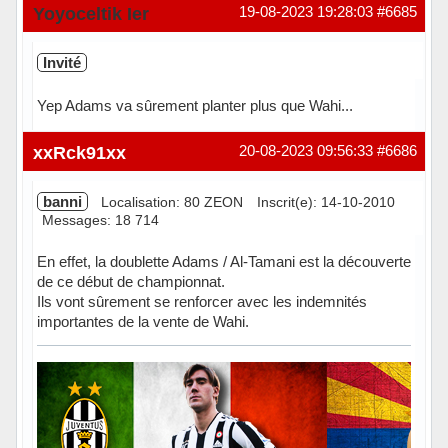
En ligne
Yoyoceltik Ier
19-08-2023 19:28:03
#6685
Invité
Yep Adams va sûrement planter plus que Wahi...
xxRck91xx
20-08-2023 09:56:33
#6686
banni
Localisation: 80 ZEON
Inscrit(e): 14-10-2010
Messages: 18 714
En effet, la doublette Adams / Al-Tamani est la découverte
de ce début de championnat.
Ils vont sûrement se renforcer avec les indemnités
importantes de la vente de Wahi.