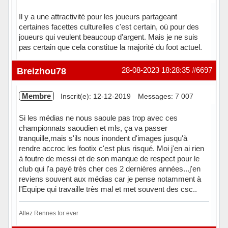
Il y a une attractivité pour les joueurs partageant
certaines facettes culturelles c'est certain, où pour des
joueurs qui veulent beaucoup d'argent. Mais je ne suis
pas certain que cela constitue la majorité du foot actuel.
Hors ligne
Breizhou78
28-08-2023 18:28:35
#6697
Membre
Inscrit(e): 12-12-2019
Messages: 7 007
Si les médias ne nous saoule pas trop avec ces
championnats saoudien et mls, ça va passer
tranquille,mais s'ils nous inondent d'images jusqu'à
rendre accroc les footix c'est plus risqué. Moi j'en ai rien
à foutre de messi et de son manque de respect pour le
club qui l'a payé très cher ces 2 dernières années...j'en
reviens souvent aux médias car je pense notamment à
l'Equipe qui travaille très mal et met souvent des csc..
Allez Rennes for ever