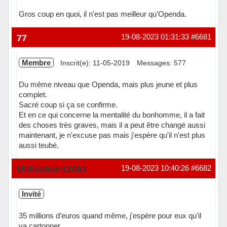
Gros coup en quoi, il n'est pas meilleur qu'Openda.
77
19-08-2023 01:31:33
#6681
Membre
Inscrit(e): 11-05-2019
Messages: 577
Du même niveau que Openda, mais plus jeune et plus
complet.
Sacré coup si ça se confirme.
Et en ce qui concerne la mentalité du bonhomme, il a fait
des choses très graves, mais il a peut être changé aussi
maintenant, je n'excuse pas mais j'espère qu'il n'est plus
aussi teubé.
Hors ligne
Utilisateur12081
19-08-2023 10:40:26
#6682
Invité
35 millions d’euros quand même, j'espère pour eux qu'il
va cartonner.