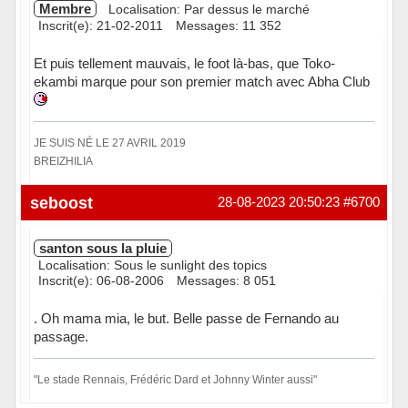
Membre
Localisation: Par dessus le marché
Inscrit(e): 21-02-2011
Messages: 11 352
Et puis tellement mauvais, le foot là-bas, que Toko-
ekambi marque pour son premier match avec Abha Club
JE SUIS NÉ LE 27 AVRIL 2019
BREIZHILIA
Hors ligne
seboost
28-08-2023 20:50:23
#6700
santon sous la pluie
Localisation: Sous le sunlight des topics
Inscrit(e): 06-08-2006
Messages: 8 051
. Oh mama mia, le but. Belle passe de Fernando au
passage.
"Le stade Rennais, Frédéric Dard et Johnny Winter aussi"