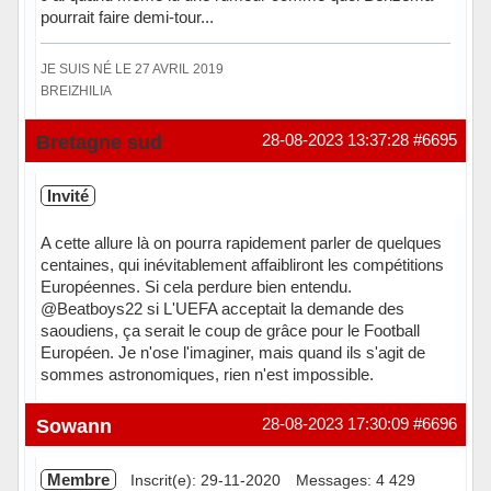
pourrait faire demi-tour...
JE SUIS NÉ LE 27 AVRIL 2019
BREIZHILIA
Hors ligne
Bretagne sud
28-08-2023 13:37:28
#6695
Invité
A cette allure là on pourra rapidement parler de quelques
centaines, qui inévitablement affaibliront les compétitions
Européennes. Si cela perdure bien entendu.
@Beatboys22 si L'UEFA acceptait la demande des
saoudiens, ça serait le coup de grâce pour le Football
Européen. Je n'ose l'imaginer, mais quand ils s'agit de
sommes astronomiques, rien n'est impossible.
Sowann
28-08-2023 17:30:09
#6696
Membre
Inscrit(e): 29-11-2020
Messages: 4 429