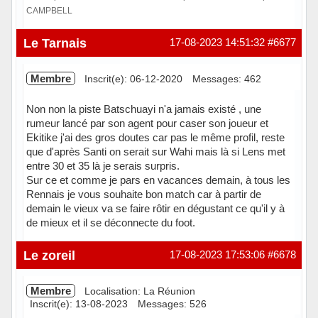
CAMPBELL
Hors ligne
Le Tarnais
17-08-2023 14:51:32
#6677
Membre
Inscrit(e): 06-12-2020
Messages: 462
Non non la piste Batschuayi n'a jamais existé , une
rumeur lancé par son agent pour caser son joueur et
Ekitike j'ai des gros doutes car pas le même profil, reste
que d'après Santi on serait sur Wahi mais là si Lens met
entre 30 et 35 là je serais surpris.
Sur ce et comme je pars en vacances demain, à tous les
Rennais je vous souhaite bon match car à partir de
demain le vieux va se faire rôtir en dégustant ce qu'il y à
de mieux et il se déconnecte du foot.
Hors ligne
Le zoreil
17-08-2023 17:53:06
#6678
Membre
Localisation: La Réunion
Inscrit(e): 13-08-2023
Messages: 526