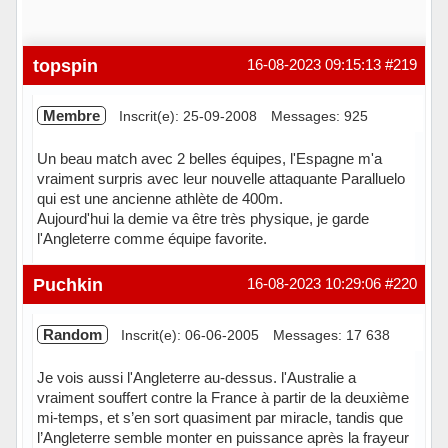
topspin
16-08-2023 09:15:13
#219
Membre
Inscrit(e): 25-09-2008
Messages: 925
Un beau match avec 2 belles équipes, l'Espagne m'a
vraiment surpris avec leur nouvelle attaquante Paralluelo
qui est une ancienne athlète de 400m.
Aujourd'hui la demie va être très physique, je garde
l'Angleterre comme équipe favorite.
Hors ligne
Puchkin
16-08-2023 10:29:06
#220
Random
Inscrit(e): 06-06-2005
Messages: 17 638
Je vois aussi l'Angleterre au-dessus. l'Australie a
vraiment souffert contre la France à partir de la deuxième
mi-temps, et s’en sort quasiment par miracle, tandis que
l’Angleterre semble monter en puissance après la frayeur