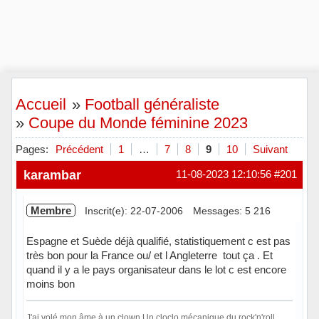
Accueil
»
Football généraliste
»
Coupe du Monde féminine 2023
Pages:
Précédent
1
…
7
8
9
10
Suivant
karambar
11-08-2023 12:10:56
#201
Membre
Inscrit(e): 22-07-2006
Messages: 5 216
Espagne et Suède déjà qualifié, statistiquement c est pas
très bon pour la France ou/ et l Angleterre tout ça . Et
quand il y a le pays organisateur dans le lot c est encore
moins bon
J'ai volé mon âme à un clown Un cloclo mécanique du rock'n'roll