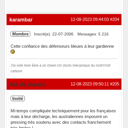
karambar
12-08-2023 09:44:03
#204
Membre
Inscrit(e): 22-07-2006
Messages: 5 216
Cette confiance des défenseurs bleues à leur gardienne
J'ai volé mon âme à un clown Un cloclo mécanique du rock'n'roll
cartoon
En ligne
Pas de chance
12-08-2023 09:50:11
#205
Invité
Mi-temps compliquée techniquement pour les françaises
mais à leur décharge, les australiennes imposent un
pressing très soutenu avec des contacts franchement
très limites !