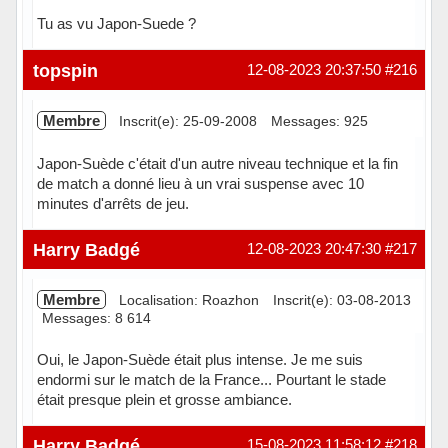
Tu as vu Japon-Suede ?
topspin
12-08-2023 20:37:50
#216
Membre
Inscrit(e): 25-09-2008
Messages: 925
Japon-Suède c'était d'un autre niveau technique et la fin
de match a donné lieu à un vrai suspense avec 10
minutes d'arrêts de jeu.
Hors ligne
Harry Badgé
12-08-2023 20:47:30
#217
Membre
Localisation: Roazhon
Inscrit(e): 03-08-2013
Messages: 8 614
Oui, le Japon-Suède était plus intense. Je me suis
endormi sur le match de la France... Pourtant le stade
était presque plein et grosse ambiance.
Hors ligne
Harry Badgé
15-08-2023 11:58:12
#218