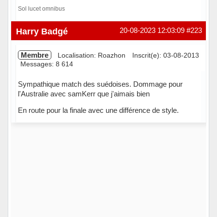
Sol lucet omnibus
Hors ligne
Harry Badgé
20-08-2023 12:03:09
#223
Membre
Localisation: Roazhon
Inscrit(e): 03-08-2013
Messages: 8 614
Sympathique match des suédoises. Dommage pour
l'Australie avec samKerr que j'aimais bien
En route pour la finale avec une différence de style.
Hors ligne