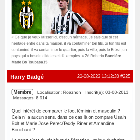
« Ce que je veux laisser ici, c'est un héritage. Je sais que si cet
héritage entre dans ta maison, il va contaminer ton fils. Si ton fils est
contaminé, il va contaminer le quartier, puis la ville, puis le Brésil, un
pays qui a besoin d'idoles et d'exemples. » Zé Roberto
Bannière
Made By Tsubasa35
Hors ligne
Harry Badgé
20-08-2023 13:12:39
#225
Membre
Localisation: Roazhon
Inscrit(e): 03-08-2013
Messages: 8 614
Quel intérêt de comparer le foot féminin et masculin ?
Cela n" a aucun sens. dans ce cas là on compare Usain
Bolt et Marie Jose Perec/Teddy Riner et Amandine
Bouchard ?