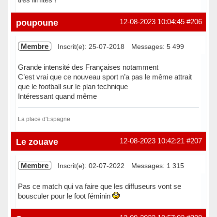
poupoune
12-08-2023 10:04:45
#206
Membre
Inscrit(e): 25-07-2018
Messages: 5 499
Grande intensité des Françaises notamment
C’est vrai que ce nouveau sport n’a pas le même attrait
que le football sur le plan technique
Intéressant quand même
La place d'Espagne
Hors ligne
Le zouave
12-08-2023 10:42:21
#207
Membre
Inscrit(e): 02-07-2022
Messages: 1 315
Pas ce match qui va faire que les diffuseurs vont se
bousculer pour le foot féminin
Hors ligne