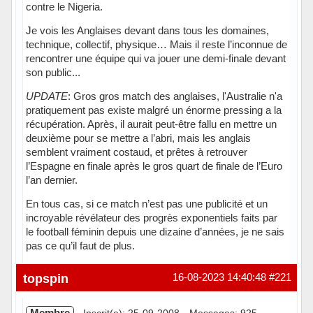
contre le Nigeria.
Je vois les Anglaises devant dans tous les domaines,
technique, collectif, physique… Mais il reste l’inconnue de
rencontrer une équipe qui va jouer une demi-finale devant
son public...
UPDATE
: Gros gros match des anglaises, l'Australie n'a
pratiquement pas existe malgré un énorme pressing a la
récupération. Après, il aurait peut-être fallu en mettre un
deuxième pour se mettre a l’abri, mais les anglais
semblent vraiment costaud, et prêtes à retrouver
l’Espagne en finale après le gros quart de finale de l’Euro
l’an dernier.
En tous cas, si ce match n’est pas une publicité et un
incroyable révélateur des progrès exponentiels faits par
le football féminin depuis une dizaine d’années, je ne sais
pas ce qu’il faut de plus.
Hors ligne
topspin
16-08-2023 14:40:48
#221
Membre
Inscrit(e): 25-09-2008
Messages: 925