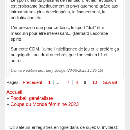
Le sport c'est du plaisir et de l'émotion, et leur évolution
est croissante (tactiquement et physiquement) grâce aux
infrastrutures plus developpées, le financement, la
ùédiatisation etc
L'impression que pour certains, le sport "doit" être
masculin pour être intéressant... (Bernard Lacombe
spirit)
Sur cette CDM, j'aime l'intlelligence de jeu et je préfère ça
au golgoth, tout droit decébrés que l'on voit en L1 et
autres.
Dernière édition de: Harry Badgé (20-08-2023 13:26:16)
Hors ligne
Pages:
Précédent
1
…
7
8
9
10
Suivant
Accueil
»
Football généraliste
»
Coupe du Monde féminine 2023
Utilisateurs enregistrés en ligne dans ce sujet:
0
, Invité(s):