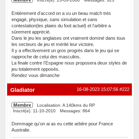
Entièrement d'accord on a vu un beau match très
engagé, physique, sans simulation et sans
contestation(les plaies du foot actuel) et l'arbitre a
sûrement apprécié.
Dans le jeu les anglaises ont vraiment dominé dans tous
les secteurs de jeu et mérité leur victoire.
Il y a effectivement un gros progrès dans le jeu qui se
rapproche de celui des masculins.
La finale contre l'Espagne nous proposera deux styles de
jeu totalement opposés.
Rendez vous dimanche
Hors ligne
Gladiator
16-08-2023 15:07:56
#222
Membre
Localisation: A 140kms du RP
Inscrit(e): 11-10-2010
Messages: 864
Dommage qu'on ai as eu cette arbitre pour France
Australie.