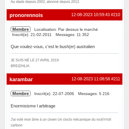
Au stade depuis 2002, abonné depuis 2012.
Hors ligne
pronorennois
12-08-2023 10:59:43
#210
Membre
Localisation: Par dessus le marché
Inscrit(e): 21-02-2011
Messages: 11 352
Que voulez-vous, c'est le bush(er) australien
JE SUIS NÉ LE 27 AVRIL 2019
BREIZHILIA
Hors ligne
karambar
12-08-2023 11:08:58
#211
Membre
Inscrit(e): 22-07-2006
Messages: 5 216
Enormisisme l arbitrage
J'ai volé mon âme à un clown Un cloclo mécanique du rock'n'roll
cartoon