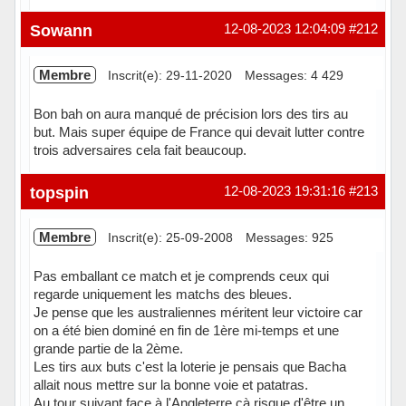
En ligne
Sowann
12-08-2023 12:04:09
#212
Membre
Inscrit(e): 29-11-2020
Messages: 4 429
Bon bah on aura manqué de précision lors des tirs au
but. Mais super équipe de France qui devait lutter contre
trois adversaires cela fait beaucoup.
Hors ligne
topspin
12-08-2023 19:31:16
#213
Membre
Inscrit(e): 25-09-2008
Messages: 925
Pas emballant ce match et je comprends ceux qui
regarde uniquement les matchs des bleues.
Je pense que les australiennes méritent leur victoire car
on a été bien dominé en fin de 1ère mi-temps et une
grande partie de la 2ème.
Les tirs aux buts c'est la loterie je pensais que Bacha
allait nous mettre sur la bonne voie et patatras.
Au tour suivant face à l'Angleterre çà risque d'être un