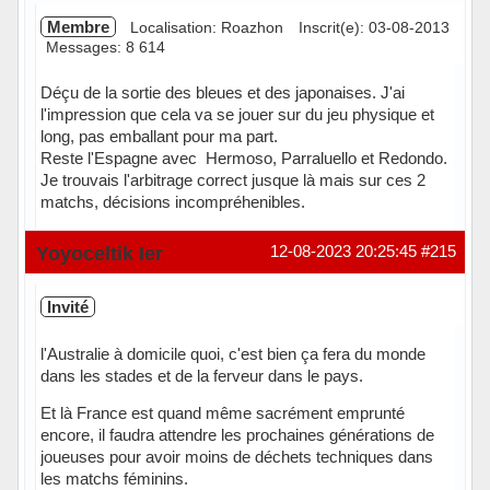
Membre
Localisation: Roazhon
Inscrit(e): 03-08-2013
Messages: 8 614
Déçu de la sortie des bleues et des japonaises. J'ai
l'impression que cela va se jouer sur du jeu physique et
long, pas emballant pour ma part.
Reste l'Espagne avec Hermoso, Parraluello et Redondo.
Je trouvais l'arbitrage correct jusque là mais sur ces 2
matchs, décisions incompréhenibles.
Hors ligne
Yoyoceltik Ier
12-08-2023 20:25:45
#215
Invité
l'Australie à domicile quoi, c'est bien ça fera du monde
dans les stades et de la ferveur dans le pays.
Et là France est quand même sacrément emprunté
encore, il faudra attendre les prochaines générations de
joueuses pour avoir moins de déchets techniques dans
les matchs féminins.