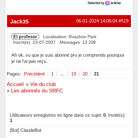
Jack35
06-01-2024 14:06:04
#519
El profesor
Localisation: Roazhon Park
Inscrit(e): 23-07-2007
Messages: 13 208
Ah ok, vu que je suis abonné pro je comprends pourquoi
je ne l'ai pas reçu.
Hors ligne
Pages:
Précédent
1
…
19
20
21
Accueil
»
Vie du club
»
Les abonnés du SRFC
Utilisateurs enregistrés en ligne dans ce sujet:
0
, Invité(s):
1
[Bot] ClaudeBot