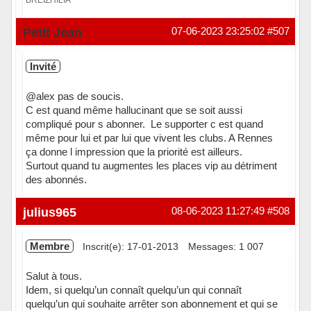
Hors ligne
Petit Jean
07-06-2023 23:25:02
#507
Invité
@alex pas de soucis.
C est quand même hallucinant que se soit aussi
compliqué pour s abonner. Le supporter c est quand
même pour lui et par lui que vivent les clubs. A Rennes
ça donne l impression que la priorité est ailleurs.
Surtout quand tu augmentes les places vip au détriment
des abonnés.
julius965
08-06-2023 11:27:49
#508
Membre
Inscrit(e): 17-01-2013
Messages: 1 007
Salut à tous.
Idem, si quelqu’un connaît quelqu’un qui connaît
quelqu’un qui souhaite arrêter son abonnement et qui se