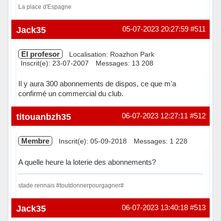
La place d'Espagne
Hors ligne
Jack35
05-07-2023 20:27:59
#511
El profesor
Localisation: Roazhon Park
Inscrit(e): 23-07-2007
Messages: 13 208
Il y aura 300 abonnements de dispos, ce que m'a
confirmé un commercial du club.
Hors ligne
titouanbzh35
06-07-2023 12:27:11
#512
Membre
Inscrit(e): 05-09-2018
Messages: 1 228
A quelle heure la loterie des abonnements?
stade rennais #toutdonnerpourgagner#
Hors ligne
Jack35
06-07-2023 13:40:18
#513