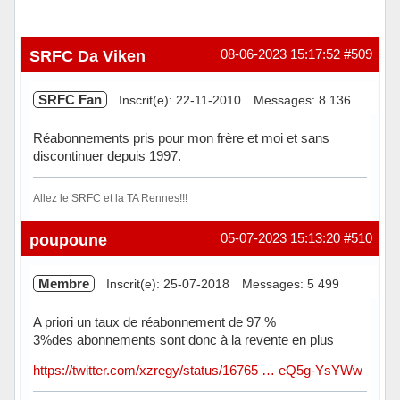
SRFC Da Viken
08-06-2023 15:17:52
#509
SRFC Fan
Inscrit(e): 22-11-2010
Messages: 8 136
Réabonnements pris pour mon frère et moi et sans
discontinuer depuis 1997.
Allez le SRFC et la TA Rennes!!!
Hors ligne
poupoune
05-07-2023 15:13:20
#510
Membre
Inscrit(e): 25-07-2018
Messages: 5 499
A priori un taux de réabonnement de 97 %
3%des abonnements sont donc à la revente en plus
https://twitter.com/xzregy/status/16765 … eQ5g-YsYWw