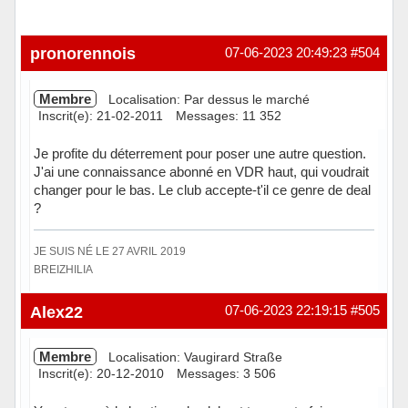
pronorennois
07-06-2023 20:49:23
#504
Membre
Localisation: Par dessus le marché
Inscrit(e): 21-02-2011
Messages: 11 352
Je profite du déterrement pour poser une autre question.
J'ai une connaissance abonné en VDR haut, qui voudrait
changer pour le bas. Le club accepte-t'il ce genre de deal
?
JE SUIS NÉ LE 27 AVRIL 2019
BREIZHILIA
Hors ligne
Alex22
07-06-2023 22:19:15
#505
Membre
Localisation: Vaugirard Straße
Inscrit(e): 20-12-2010
Messages: 3 506