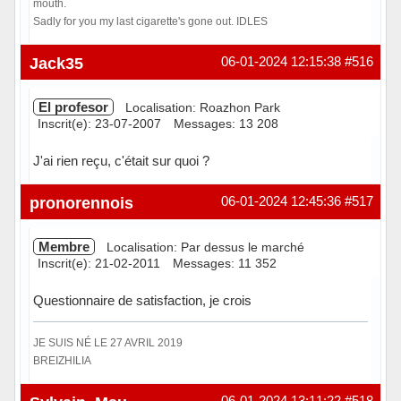
mouth.
Sadly for you my last cigarette's gone out. IDLES
Hors ligne
Jack35
06-01-2024 12:15:38
#516
El profesor
Localisation: Roazhon Park
Inscrit(e): 23-07-2007
Messages: 13 208
J'ai rien reçu, c'était sur quoi ?
Hors ligne
pronorennois
06-01-2024 12:45:36
#517
Membre
Localisation: Par dessus le marché
Inscrit(e): 21-02-2011
Messages: 11 352
Questionnaire de satisfaction, je crois
JE SUIS NÉ LE 27 AVRIL 2019
BREIZHILIA
Hors ligne
06-01-2024 13:11:22
#518