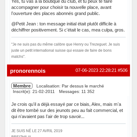
Yes, tu vas à la boutique du club, et tu peux te faire
accompagner pour choisir ta nouvelle place, avant
l'ouverture des places abonnés grand public.
@Petit Jean : ton message initial était plutôt difficile à
déchiffrer positivement. Si c'était le cas, mea culpa, gros.
"Je ne suis pas du même calibre que Henry ou Trezeguet. Je suis
juste un petit international suisse qui essaie de faire de bons
matchs".
En ligne
pronorennois
07-06-2023 22:28:21
#506
Membre
Localisation: Par dessus le marché
Inscrit(e): 21-02-2011
Messages: 11 352
Je crois qu'il a déjà essayé par ce biais, Alex, mais m'a
dit être tombé sur des jeunots peu au fait commercial, et
qui n'avaient pas l'air de trop savoir...
JE SUIS NÉ LE 27 AVRIL 2019
BREIZHILIA