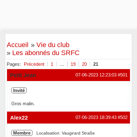
Accueil
»
Vie du club
»
Les abonnés du SRFC
Pages:
Précédent
1
…
19
20
21
Petit Jean
07-06-2023 12:23:03
#501
Invité
Gros malin.
Alex22
07-06-2023 18:39:43
#502
Membre
Localisation: Vaugirard Straße