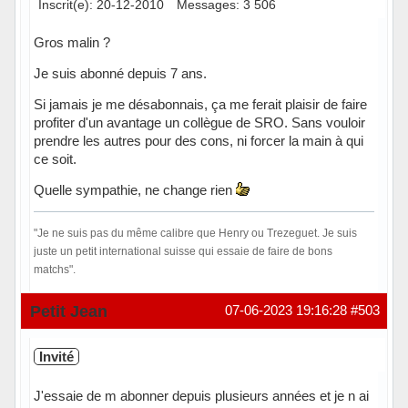
Inscrit(e): 20-12-2010
Messages: 3 506
Gros malin ?
Je suis abonné depuis 7 ans.
Si jamais je me désabonnais, ça me ferait plaisir de faire
profiter d'un avantage un collègue de SRO. Sans vouloir
prendre les autres pour des cons, ni forcer la main à qui
ce soit.
Quelle sympathie, ne change rien
"Je ne suis pas du même calibre que Henry ou Trezeguet. Je suis
juste un petit international suisse qui essaie de faire de bons
matchs".
En ligne
Petit Jean
07-06-2023 19:16:28
#503
Invité
J'essaie de m abonner depuis plusieurs années et je n ai