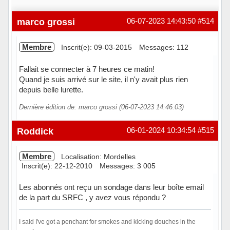
marco grossi
06-07-2023 14:43:50
#514
Membre
Inscrit(e): 09-03-2015
Messages: 112
Fallait se connecter à 7 heures ce matin!
Quand je suis arrivé sur le site, il n'y avait plus rien
depuis belle lurette.
Dernière édition de: marco grossi (06-07-2023 14:46:03)
Hors ligne
Roddick
06-01-2024 10:34:54
#515
Membre
Localisation: Mordelles
Inscrit(e): 22-12-2010
Messages: 3 005
Les abonnés ont reçu un sondage dans leur boîte email
de la part du SRFC , y avez vous répondu ?
I said I've got a penchant for smokes and kicking douches in the