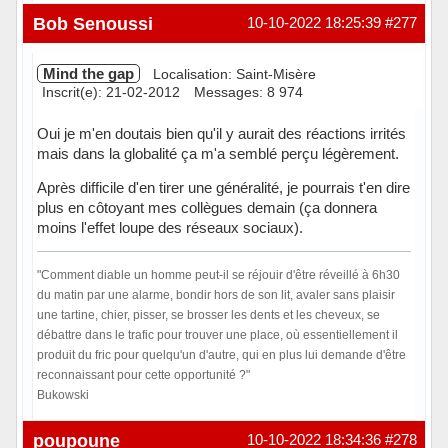
Hors ligne
Bob Senoussi
10-10-2022 18:25:39
#277
Mind the gap
Localisation: Saint-Misère
Inscrit(e): 21-02-2012
Messages: 8 974
Oui je m'en doutais bien qu'il y aurait des réactions irrités
mais dans la globalité ça m'a semblé perçu légèrement.
Après difficile d'en tirer une généralité, je pourrais t'en dire
plus en côtoyant mes collègues demain (ça donnera
moins l'effet loupe des réseaux sociaux).
"Comment diable un homme peut-il se réjouir d'être réveillé à 6h30
du matin par une alarme, bondir hors de son lit, avaler sans plaisir
une tartine, chier, pisser, se brosser les dents et les cheveux, se
débattre dans le trafic pour trouver une place, où essentiellement il
produit du fric pour quelqu'un d'autre, qui en plus lui demande d'être
reconnaissant pour cette opportunité ?"
Bukowski
Hors ligne
poupoune
10-10-2022 18:34:36
#278