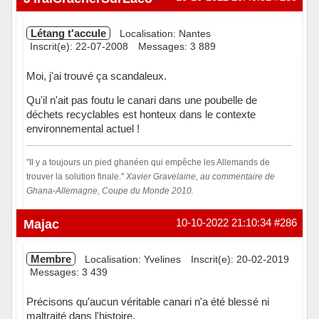
Létang t'accule
Localisation: Nantes
Inscrit(e): 22-07-2008
Messages: 3 889
Moi, j'ai trouvé ça scandaleux.
Qu'il n'ait pas foutu le canari dans une poubelle de
déchets recyclables est honteux dans le contexte
environnemental actuel !
"Il y a toujours un pied ghanéen qui empêche les Allemands de
trouver la solution finale."
Xavier Gravelaine, au commentaire de
Ghana-Allemagne, Coupe du Monde 2010.
Hors ligne
Majac
10-10-2022 21:10:34
#286
Membre
Localisation: Yvelines
Inscrit(e): 20-02-2019
Messages: 3 439
Précisons qu'aucun véritable canari n'a été blessé ni
maltraité dans l'histoire.