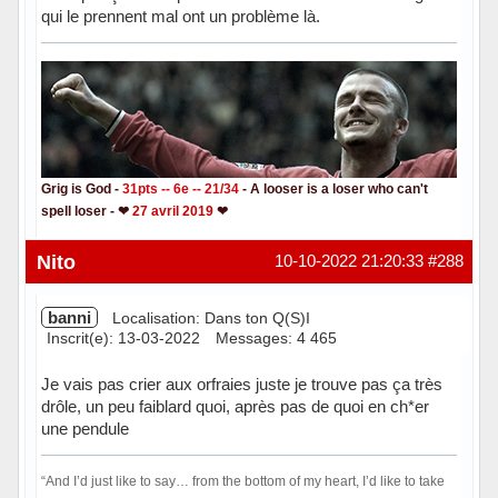
qui le prennent mal ont un problème là.
Grig is God -
31pts -- 6e -- 21/34
- A looser is a loser who can't
spell loser - ❤
27 avril 2019
❤
Hors ligne
Nito
10-10-2022 21:20:33
#288
banni
Localisation: Dans ton Q(S)I
Inscrit(e): 13-03-2022
Messages: 4 465
Je vais pas crier aux orfraies juste je trouve pas ça très
drôle, un peu faiblard quoi, après pas de quoi en ch*er
une pendule
“And I’d just like to say… from the bottom of my heart, I’d like to take