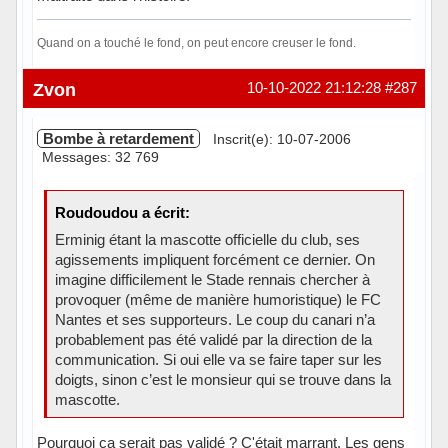
Quand on a touché le fond, on peut encore creuser le fond.
Hors ligne
Zvon
10-10-2022 21:12:28
#287
Bombe à retardement
Inscrit(e): 10-07-2006
Messages: 32 769
Roudoudou a écrit:
Erminig étant la mascotte officielle du club, ses
agissements impliquent forcément ce dernier. On
imagine difficilement le Stade rennais chercher à
provoquer (même de manière humoristique) le FC
Nantes et ses supporteurs. Le coup du canari n’a
probablement pas été validé par la direction de la
communication. Si oui elle va se faire taper sur les
doigts, sinon c’est le monsieur qui se trouve dans la
mascotte.
Pourquoi ça serait pas validé ? C'était marrant. Les gens