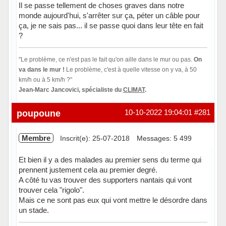
Il se passe tellement de choses graves dans notre
monde aujourd'hui, s'arrêter sur ça, péter un câble pour
ça, je ne sais pas... il se passe quoi dans leur tête en fait
?
"Le problème, ce n'est pas le fait qu'on aille dans le mur ou pas.
On
va dans le mur !
Le problème, c'est à quelle vitesse on y va, à 50
km/h ou à 5 km/h ?"
Jean-Marc Jancovici, spécialiste du
CLIMAT
.
Hors ligne
poupoune
10-10-2022 19:04:01
#281
Membre
Inscrit(e): 25-07-2018
Messages: 5 499
Et bien il y a des malades au premier sens du terme qui
prennent justement cela au premier degré.
A côté tu vas trouver des supporters nantais qui vont
trouver cela "rigolo".
Mais ce ne sont pas eux qui vont mettre le désordre dans
un stade.