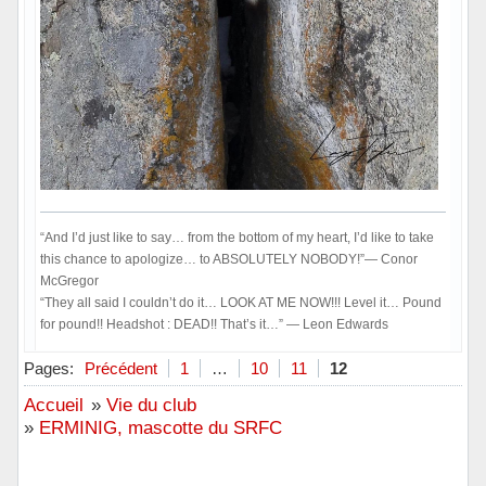
“And I’d just like to say… from the bottom of my heart, I’d like to take
this chance to apologize… to ABSOLUTELY NOBODY!”― Conor
McGregor
“They all said I couldn’t do it… LOOK AT ME NOW!!! Level it… Pound
for pound!! Headshot : DEAD!! That’s it…” ― Leon Edwards
Hors ligne
Pages:
Précédent
1
…
10
11
12
Accueil
»
Vie du club
»
ERMINIG, mascotte du SRFC