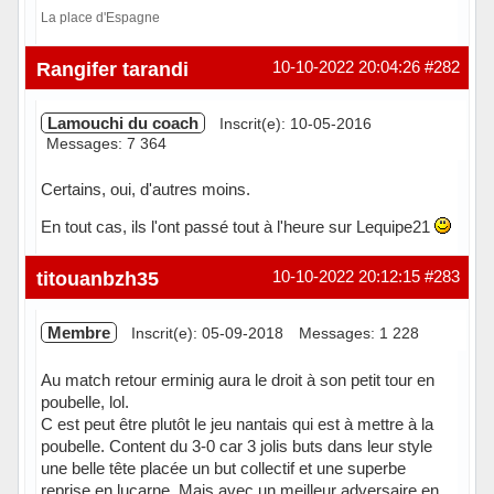
La place d'Espagne
Hors ligne
Rangifer tarandi
10-10-2022 20:04:26
#282
Lamouchi du coach
Inscrit(e): 10-05-2016
Messages: 7 364
Certains, oui, d'autres moins.
En tout cas, ils l'ont passé tout à l'heure sur Lequipe21
Hors ligne
titouanbzh35
10-10-2022 20:12:15
#283
Membre
Inscrit(e): 05-09-2018
Messages: 1 228
Au match retour erminig aura le droit à son petit tour en
poubelle, lol.
C est peut être plutôt le jeu nantais qui est à mettre à la
poubelle. Content du 3-0 car 3 jolis buts dans leur style
une belle tête placée un but collectif et une superbe
reprise en lucarne. Mais avec un meilleur adversaire en