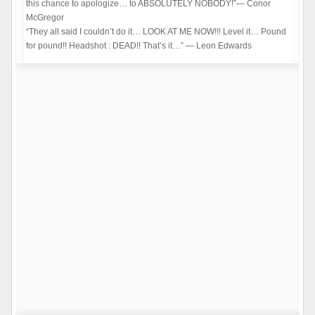
this chance to apologize… to ABSOLUTELY NOBODY!”― Conor
McGregor
“They all said I couldn’t do it… LOOK AT ME NOW!!! Level it… Pound
for pound!! Headshot : DEAD!! That’s it…” ― Leon Edwards
Hors ligne