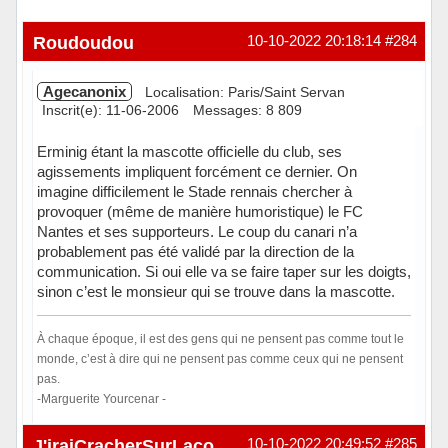
Roudoudou
10-10-2022 20:18:14
#284
Agecanonix
Localisation: Paris/Saint Servan
Inscrit(e): 11-06-2006
Messages: 8 809
Erminig étant la mascotte officielle du club, ses
agissements impliquent forcément ce dernier. On
imagine difficilement le Stade rennais chercher à
provoquer (même de manière humoristique) le FC
Nantes et ses supporteurs. Le coup du canari n’a
probablement pas été validé par la direction de la
communication. Si oui elle va se faire taper sur les doigts,
sinon c’est le monsieur qui se trouve dans la mascotte.
À chaque époque, il est des gens qui ne pensent pas comme tout le
monde, c’est à dire qui ne pensent pas comme ceux qui ne pensent
pas.
-Marguerite Yourcenar -
Hors ligne
10-10-2022 20:49:52
#285
J'iraiCracherSurLacombe