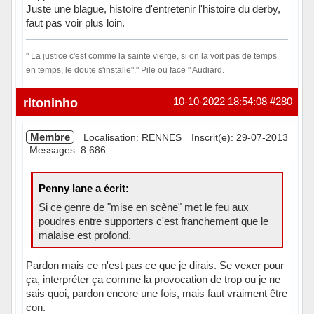
Juste une blague, histoire d'entretenir l'histoire du derby,
faut pas voir plus loin.
" La justice c'est comme la sainte vierge, si on la voit pas de temps
en temps, le doute s'installe"." Pile ou face " Audiard.
Hors ligne
ritoninho
10-10-2022 18:54:08
#280
Membre
Localisation: RENNES
Inscrit(e): 29-07-2013
Messages: 8 686
Penny lane a écrit:
Si ce genre de "mise en scène" met le feu aux
poudres entre supporters c'est franchement que le
malaise est profond.
Pardon mais ce n'est pas ce que je dirais. Se vexer pour
ça, interpréter ça comme la provocation de trop ou je ne
sais quoi, pardon encore une fois, mais faut vraiment être
con.