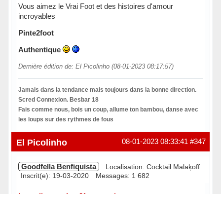
Vous aimez le Vrai Foot et des histoires d'amour
incroyables
Pinte2foot
Authentique
Dernière édition de: El Picolinho (08-01-2023 08:17:57)
Jamais dans la tendance mais toujours dans la bonne direction.
Scred Connexion. Besbar 18
Fais comme nous, bois un coup, allume ton bambou, danse avec
les loups sur des rythmes de fous
Hors ligne
El Picolinho
08-01-2023 08:33:41
#347
Goodfella Benfiquista
Localisation: Cocktail Malaķoff
Inscrit(e): 19-03-2020
Messages: 1 682
https://www.pinte2foot.com/