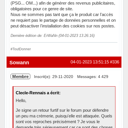
(PSG... OM...) afin de générer des revenus publicitaires,
obligatoires pour ce genre de site.
Nous ne sommes pas tant que ça le produit car l'accès
ne requiert pas le partage de données personnelles et on
peut désactiver l'installation des cookies sur nos postes.
Dernière édition de: ErWaNn (04-01-2023 13:26:16)
#ToutDonner
Hors ligne
Sowann
04-01-2023 13:51:15
#336
Membre
Inscrit(e): 29-11-2020
Messages: 4 429
Clecle-Rennais a écrit:
Hello,
Je signe un retour furtif sur le forum pour défendre
un peu ma crémerie, puisqu'elle est attaquée. Quels
sont vos reproches précisément ? Je vous le
demande très sérieusement car ce sont des choses