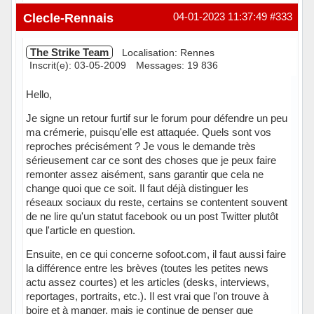
Hors ligne
Clecle-Rennais
04-01-2023 11:37:49
#333
The Strike Team
Localisation: Rennes
Inscrit(e): 03-05-2009
Messages: 19 836
Hello,
Je signe un retour furtif sur le forum pour défendre un peu
ma crémerie, puisqu'elle est attaquée. Quels sont vos
reproches précisément ? Je vous le demande très
sérieusement car ce sont des choses que je peux faire
remonter assez aisément, sans garantir que cela ne
change quoi que ce soit. Il faut déjà distinguer les
réseaux sociaux du reste, certains se contentent souvent
de ne lire qu'un statut facebook ou un post Twitter plutôt
que l'article en question.
Ensuite, en ce qui concerne sofoot.com, il faut aussi faire
la différence entre les brèves (toutes les petites news
actu assez courtes) et les articles (desks, interviews,
reportages, portraits, etc.). Il est vrai que l'on trouve à
boire et à manger, mais je continue de penser que