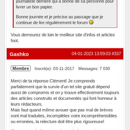
journaliste derrière qui a donné de sa personne pour
livrer un bon papier.
Bonne journée et je précise au passage que je
continue de lire régulièrement le forum
Vous demeurez de loin le meilleur site d'infos et articles
foot.
Hors ligne
Gashko
04-01-2023 13:59:03
#337
Membre
Inscrit(e): 03-11-2017
Messages: 7 030
Merci de ta réponse Clément! Je comprends
parfaitement que la survie d'un tel site gratuit dépend
aussi de compromis et on y trouve effectivement toujours
des articles construits et documentés qui font honneur à
leurs rédacteurs.
Mais faut quand même avouer que pas mal de brèves
sont mal traduites, incomplètes voire incompréhensibles
ou erronées, la relecture doit être plus rigoureuse!