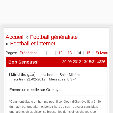
Accueil
»
Football généraliste
»
Football et internet
Pages:
Précédent
1
…
12
13
14
15
Suivant
Bob Senoussi
30-09-2012 13:15:31
#326
Mind the gap
Localisation: Saint-Misère
Inscrit(e): 21-02-2012
Messages: 8 974
Encore un missile sur Grozny...
"Comment diable un homme peut-il se réjouir d'être réveillé à 6h30
du matin par une alarme, bondir hors de son lit, avaler sans plaisir
une tartine, chier, pisser, se brosser les dents et les cheveux, se