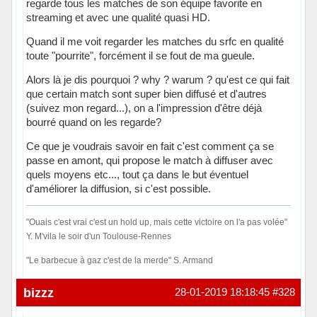
regarde tous les matches de son équipe favorite en
streaming et avec une qualité quasi HD.
Quand il me voit regarder les matches du srfc en qualité
toute "pourrite", forcément il se fout de ma gueule.
Alors là je dis pourquoi ? why ? warum ? qu'est ce qui fait
que certain match sont super bien diffusé et d'autres
(suivez mon regard...), on a l'impression d'être déjà
bourré quand on les regarde?
Ce que je voudrais savoir en fait c'est comment ça se
passe en amont, qui propose le match à diffuser avec
quels moyens etc..., tout ça dans le but éventuel
d'améliorer la diffusion, si c'est possible.
"Ouais c'est vrai c'est un hold up, mais cette victoire on l'a pas volée"
Y. M'vila le soir d'un Toulouse-Rennes
"Le barbecue à gaz c'est de la merde" S. Armand
Hors ligne
bizzz
28-01-2019 18:18:45
#328