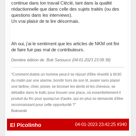
continue dans ton travail Cléclé, tant dans la qualité
rédactionnelle que dans celle des sujets traités (ou des
questions dans les interviews).
Un vrai plaisir de te lire désormais.
Ah oui, j'ai le sentiment que les articles de NKM ont fini
de faire fuir pas mal de contributeurs.
Dernière édition de: Bob Senoussi (04-01-2023 23:09:39)
"Comment diable un homme peut-il se réjouir d'être réveillé à 6h30
du matin par une alarme, bondir hors de son lit, avaler sans plaisir
une tartine, chier, pisser, se brosser les dents et les cheveux, se
débattre dans le trafic pour trouver une place, où essentiellement il
produit du fric pour quelqu'un d'autre, qui en plus lui demande d'être
reconnaissant pour cette opportunité ?"
Bukowski
Hors ligne
El Picolinho
04-01-2023 23:42:25
#340