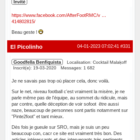
Invité
https://www.facebook.com/AfterFootRMC/v …
414802815/
Beau geste !
El Picolinho
04-01-2023 07:02:41
#331
Goodfella Benfiquista
Localisation: Cocktail Malaķoff
Inscrit(e): 19-03-2020
Messages: 1 682
Je ne savais pas trop où placer cela, donc voilà.
Sur le net, niveau football c'est vraiment la misère, je ne
parle même pas de l'équipe, au sommet du ridicule, mais
par contre, quelle déception de voir sofoot être aussi
naze, beaucoup de personnes sont partis notamment sur
"Pinte2foot" et tant mieux.
Dès fois je gueule sur SRO, mais je suis un peu
beaucoup con, cacr ce site est vraiment très bon. Des
articles intéressants et des intervenants très pertinents,