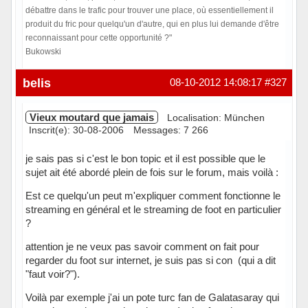
débattre dans le trafic pour trouver une place, où essentiellement il
produit du fric pour quelqu'un d'autre, qui en plus lui demande d'être
reconnaissant pour cette opportunité ?"
Bukowski
Hors ligne
belis
08-10-2012 14:08:17
#327
Vieux moutard que jamais
Localisation: München
Inscrit(e): 30-08-2006
Messages: 7 266
je sais pas si c'est le bon topic et il est possible que le
sujet ait été abordé plein de fois sur le forum, mais voilà :
Est ce quelqu'un peut m'expliquer comment fonctionne le
streaming en général et le streaming de foot en particulier
?
attention je ne veux pas savoir comment on fait pour
regarder du foot sur internet, je suis pas si con (qui a dit
"faut voir?").
Voilà par exemple j'ai un pote turc fan de Galatasaray qui