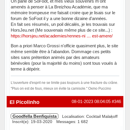
On parle de SoFoot, et mes vieux souvenirs m'ont
amenés à penser à La Breizhou Académie, que ma
mémoire trompeuse me faisait croire que je lisais sur le
forum de SoFoot il y a une bonne dizaine d'années.
En fait ses résumés, un poil décalés, je les trouvais sur
HorsJeu.net (Me souvenais même plus de ce site...) :
https://horsjeu.net/academies/rennes-ni … est-amere/
Bon a priori Marco Grossi n'officie quasiment plus, le site
même semble être à l'abandon. Dommage ces petits
sites sans prétention animés par des amateurs
bénévoles (pour la majorité du moins) sont tous voués à
terme à dépérir.
L'ouverture d'esprit ne se limite pas toujours à une fracture du crâne.
"Plus on est de fous, mieux on évite la camisole." Oxmo Puccino
Hors ligne
El Picolinho
08-01-2023 08:04:05
#346
Goodfella Benfiquista
Localisation: Cocktail Malaķoff
Inscrit(e): 19-03-2020
Messages: 1 682