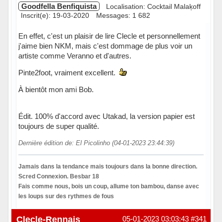
Goodfella Benfiquista
Localisation: Cocktail Malaķoff
Inscrit(e): 19-03-2020
Messages: 1 682
En effet, c'est un plaisir de lire Clecle et personnellement
j'aime bien NKM, mais c'est dommage de plus voir un
artiste comme Veranno et d'autres.
Pinte2foot, vraiment excellent.
À bientôt mon ami Bob.
Édit. 100% d'accord avec Utakad, la version papier est
toujours de super qualité.
Dernière édition de: El Picolinho (04-01-2023 23:44:39)
Jamais dans la tendance mais toujours dans la bonne direction.
Scred Connexion. Besbar 18
Fais comme nous, bois un coup, allume ton bambou, danse avec
les loups sur des rythmes de fous
Hors ligne
Clecle-Rennais
05-01-2023 03:03:43
#341