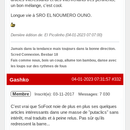
un bon mélange, c'est cool.
Longue vie à SRO EL NOUMERO OUNO.
Dernière édition de: El Picolinho (04-01-2023 07:07:00)
Jamais dans la tendance mais toujours dans la bonne direction.
Scred Connexion. Besbar 18
Fais comme nous, bois un coup, allume ton bambou, danse avec
les loups sur des rythmes de fous
Hors ligne
Gashko
04-01-2023 07:31:57
#332
Membre
Inscrit(e): 03-11-2017
Messages: 7 030
C'est vrai que SoFoot noie de plus en plus ses quelques
articles intéressants dans une masse de "putaclics" sans
intérêt, mal traduits et à peine relus. Pas sûr qu'ils
redressent la barre...