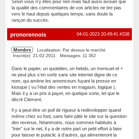
Sinon vous n'y êtes pour rien mais faut aussi avouer que
la qualité des commentaires de vos articles ne tire pas
vers le haut depuis quelques temps, sans doute la
rançon du succès.
Hors ligne
pronorennois
04-01-2023 20:49:41
#338
Membre
Localisation: Par dessus le marché
Inscrit(e): 21-02-2011
Messages: 11 352
Dans le papier, un quotidien, un hebdo, un mensuel et +
ne peut plus s'en sortir sans site internet digne de ce
nom, qui amène les annonceurs fuyant la presse en
kiosque ( vu l'état des ventes en magasin, logique ).
Mais il y a un prix à payer, en quelque sorte, tel que le
décrit Clément.
Il y a peut-être un poil de rigueur à redévelopper quand
même chez so foot, sans faire pâtir le site sur la question
des revenus. Néanmoins, nous sommes habitués à
"trier" sur le net, il y a de notre part un petit effort à faire
pour laisser le putaclic à d'autres, qui alimenteront la