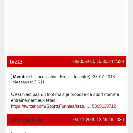
bizzz
06-09-2019 15:35:24
#329
Membre
Localisation: Brest
Inscrit(e): 23-07-2013
Messages: 2 611
C'est n'est pas du foot mais je propose ce sport comme
entraînement aux têtes:
https://twitter.com/SportsFunnies/statu … 5969139712
Hors ligne
Yoyoceltik Ier
03-11-2020 12:46:46
#330