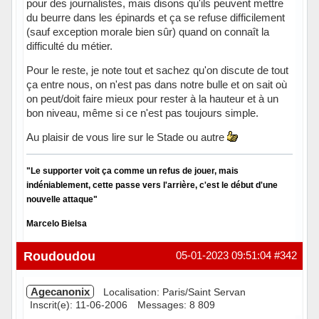
pour des journalistes, mais disons qu'ils peuvent mettre
du beurre dans les épinards et ça se refuse difficilement
(sauf exception morale bien sûr) quand on connaît la
difficulté du métier.
Pour le reste, je note tout et sachez qu'on discute de tout
ça entre nous, on n'est pas dans notre bulle et on sait où
on peut/doit faire mieux pour rester à la hauteur et à un
bon niveau, même si ce n'est pas toujours simple.
Au plaisir de vous lire sur le Stade ou autre
"Le supporter voit ça comme un refus de jouer, mais
indéniablement, cette passe vers l'arrière, c'est le début d'une
nouvelle attaque"
Marcelo Bielsa
Hors ligne
Roudoudou
05-01-2023 09:51:04
#342
Agecanonix
Localisation: Paris/Saint Servan
Inscrit(e): 11-06-2006
Messages: 8 809