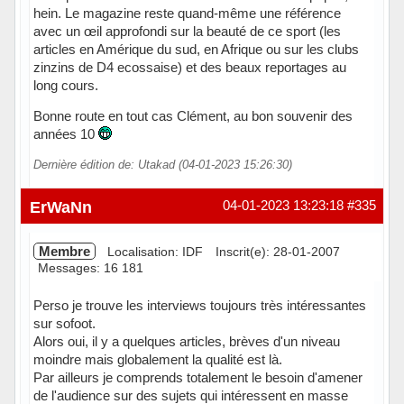
hein. Le magazine reste quand-même une référence
avec un œil approfondi sur la beauté de ce sport (les
articles en Amérique du sud, en Afrique ou sur les clubs
zinzins de D4 ecossaise) et des beaux reportages au
long cours.
Bonne route en tout cas Clément, au bon souvenir des
années 10
Dernière édition de: Utakad (04-01-2023 15:26:30)
Hors ligne
ErWaNn
04-01-2023 13:23:18
#335
Membre
Localisation: IDF
Inscrit(e): 28-01-2007
Messages: 16 181
Perso je trouve les interviews toujours très intéressantes
sur sofoot.
Alors oui, il y a quelques articles, brèves d'un niveau
moindre mais globalement la qualité est là.
Par ailleurs je comprends totalement le besoin d'amener
de l'audience sur des sujets qui intéressent en masse