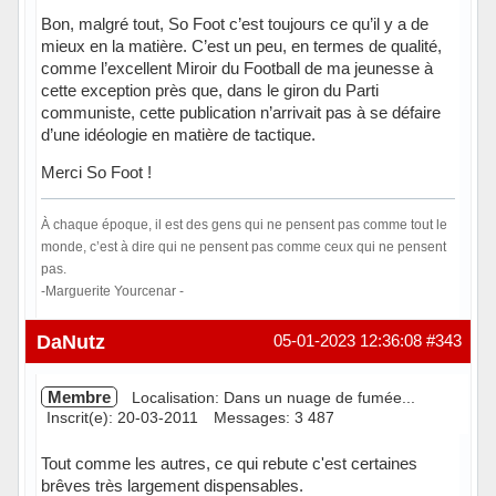
Bon, malgré tout, So Foot c’est toujours ce qu’il y a de
mieux en la matière. C’est un peu, en termes de qualité,
comme l’excellent Miroir du Football de ma jeunesse à
cette exception près que, dans le giron du Parti
communiste, cette publication n’arrivait pas à se défaire
d’une idéologie en matière de tactique.
Merci So Foot !
À chaque époque, il est des gens qui ne pensent pas comme tout le
monde, c’est à dire qui ne pensent pas comme ceux qui ne pensent
pas.
-Marguerite Yourcenar -
Hors ligne
DaNutz
05-01-2023 12:36:08
#343
Membre
Localisation: Dans un nuage de fumée...
Inscrit(e): 20-03-2011
Messages: 3 487
Tout comme les autres, ce qui rebute c'est certaines
brêves très largement dispensables.