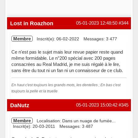
Lost in Roazhon
05-01-2023 12:48:50
#344
Membre
Inscrit(e): 06-02-2022
Messages: 3 477
Ce n'est pas le sujet mais leur revue papier reste quand
même formidable. Le n°200 spécial avec 200 pages
consacrées au Real Madrid, je me suis régalé à le lire,
sans être du tout ni un fan ni un connaisseur de ce club.
En haut c'est toujours les grands mots, les dentelles ; En bas c'est
toujours la pelle et la truelle
Hors ligne
DaNutz
05-01-2023 15:00:42
#345
Membre
Localisation: Dans un nuage de fumée...
Inscrit(e): 20-03-2011
Messages: 3 487