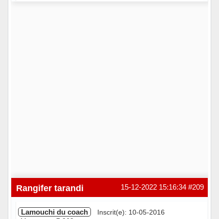
Hors ligne
Rangifer tarandi
15-12-2022 15:16:34
#209
Lamouchi du coach
Inscrit(e): 10-05-2016