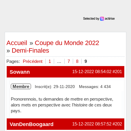
Accueil
»
Coupe du Monde 2022
»
Demi-Finales
Pages:
Précédent
1
…
7
8
9
Sowann
15-12-2022 08:54:02
#201
Membre
Inscrit(e): 29-11-2020
Messages: 4 434
Pronorennois, tu demandes de mettre en perspective,
alors mets en perspective avec l'histoire de ces deux
pays.
Hors ligne
VanDenBoogaard
15-12-2022 08:57:52
#202