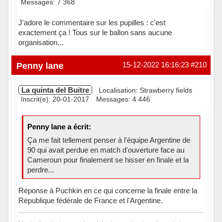
Messages: 7 368
J'adore le commentaire sur les pupilles : c'est
exactement ça ! Tous sur le ballon sans aucune
organisation...
Hors ligne
Penny lane
15-12-2022 16:16:23
#210
La quinta del Buitre
Localisation: Strawberry fields
Inscrit(e): 20-01-2017
Messages: 4 446
Penny lane a écrit:
Ça me fait tellement penser à l'équipe Argentine de
90 qui avait perdue en match d'ouverture face au
Cameroun pour finalement se hisser en finale et la
perdre...
Réponse à Puchkin en ce qui concerne la finale entre la
République fédérale de France et l'Argentine.