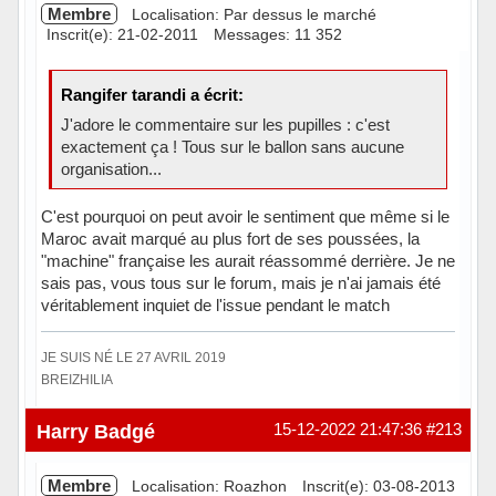
Membre
Localisation: Par dessus le marché
Inscrit(e): 21-02-2011
Messages: 11 352
Rangifer tarandi a écrit:
J'adore le commentaire sur les pupilles : c'est
exactement ça ! Tous sur le ballon sans aucune
organisation...
C'est pourquoi on peut avoir le sentiment que même si le
Maroc avait marqué au plus fort de ses poussées, la
"machine" française les aurait réassommé derrière. Je ne
sais pas, vous tous sur le forum, mais je n'ai jamais été
véritablement inquiet de l'issue pendant le match
JE SUIS NÉ LE 27 AVRIL 2019
BREIZHILIA
Hors ligne
Harry Badgé
15-12-2022 21:47:36
#213
Membre
Localisation: Roazhon
Inscrit(e): 03-08-2013