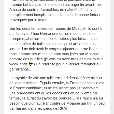
premier but français et le second but argentin avant-hier.
A base de contres-favorables, de naïveté défensive
complètement inexplicable et d’un peu de bonne fortune
provoquée par le favori.
Sur les deux tentatives de frappes de Mbappé, ils sont 5
sur lui, avec Theo Hernandez qui se roule une clope
tranquille, absolument seul 5 mètres plus loin… tu as
cette espèce de balle en cloche qui lui arrive dessus,
jamais il ne doit avoir le temps d’ajuster comme il ajuste,
mais comme les mecs se sont tous jetés sur Mbappé
comme des pupilles (je vois ca avec mes gamins tous le
week-ends
) il à l’éternité pour la laisser retomber ou
ça l’arrange…
Incroyable de voir une telle erreur défensive à ce niveau
de la compétition. Et puis ensuite, la France cannibale est
la France cannibale, tu ne les plante pas ils t’achèvent.
Les Marocains ont eu les occasions en deuxième mi-
temps, ils aurait dû savoir les prendre… la France n’a eu
besoin que d’un autre tir contre de Mbappé qui finit un peu
par hasard dans les pieds de RKM