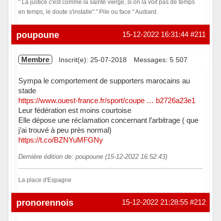
" La justice c'est comme la sainte vierge, si on la voit pas de temps
en temps, le doute s'installe"." Pile ou face " Audiard.
Hors ligne
poupoune
15-12-2022 16:31:44
#211
Membre
Inscrit(e): 25-07-2018
Messages: 5 507
Sympa le comportement de supporters marocains au
stade
https://www.ouest-france.fr/sport/coupe … b2726a23e1
Leur fédération est moins courtoise
Elle dépose une réclamation concernant l’arbitrage ( que
j’ai trouvé à peu près normal)
https://t.co/BZNYuMFGNy
Dernière édition de: poupoune (15-12-2022 16:52:43)
La place d'Espagne
Hors ligne
pronorennois
15-12-2022 21:28:55
#212