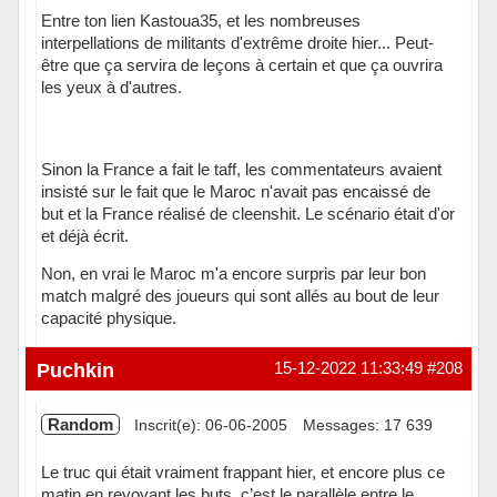
Entre ton lien Kastoua35, et les nombreuses
interpellations de militants d'extrême droite hier... Peut-
être que ça servira de leçons à certain et que ça ouvrira
les yeux à d'autres.
Sinon la France a fait le taff, les commentateurs avaient
insisté sur le fait que le Maroc n'avait pas encaissé de
but et la France réalisé de cleenshit. Le scénario était d'or
et déjà écrit.
Non, en vrai le Maroc m'a encore surpris par leur bon
match malgré des joueurs qui sont allés au bout de leur
capacité physique.
Puchkin
15-12-2022 11:33:49
#208
Random
Inscrit(e): 06-06-2005
Messages: 17 639
Le truc qui était vraiment frappant hier, et encore plus ce
matin en revoyant les buts, c’est le parallèle entre le