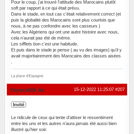
Pour le coup, j'ai trouvé l'attitude des Marocains plutôt
soft par rapport à ce qui était prévu.
Dans le stade, en tout cas c'était relativement correct (et
puis la globalité des Marocains sont plus courtois que
nous, à ne pas confondre avec les casseurs )
Avec les Algériens qui ont une autre histoire avec nous,
cela n'aurait pas été de même.
Les sifflets bon c'est une habitude.
Et puis dans le stade je pense ( au vu des images) qu'il y
avait majoritairement des Marocains des classes aisées
.
La place d'Espagne
Hors ligne
Yoyoceltik Ier
15-12-2022 11:25:07
#207
Invité
Le ridicule de ceux qui tente d'attiser le ressentiment
entre les uns et les autres n'aura jamais été aussi bien
illustré qu'hier soir.